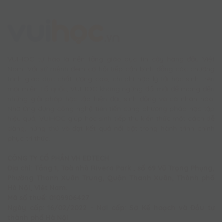
VUIHOC tự hào là nền tảng giáo dục tin cậy hàng đầu Việt
Nam. Với sứ mệnh đem cơ hội tiếp cận bình đẳng các chương
trình giáo dục chất lượng cao, chi phí hợp lý tới học sinh trên
mọi miền Tổ quốc, VUIHOC không ngừng đổi mới để mang đến
những giải pháp học tập hiện đại, sinh động và cá nhân hóa.
Nhờ ứng dụng công nghệ tiên tiến cùng phương pháp học tập
hiệu quả, VUIHOC giúp học sinh tiếp thu kiến thức một cách dễ
dàng, hứng thú và đạt kết quả nổi bật trong hành trình chinh
phục tri thức.
CÔNG TY CỔ PHẦN VH EDTECH
Địa chỉ: Tầng 1, Toà nhà Rivera Park , số 69 Vũ Trọng Phụng,
Phường Thanh Xuân Trung, Quận Thanh Xuân, Thành phố
Hà Nội, Việt Nam.
Mã số thuế: 0109906427
Ngày cấp: 16/02/2022 - Nơi cấp: Sở Kế hoạch và Đầu tư
thành phố Hà Nội