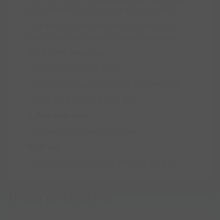
tóm tắt kiến thức trọng tâm sau mỗi bài.
- Tự đánh giá được kết quả học tập qua
hướng dẫn của thầy cô và app luyện tập.
2. Cấu trúc khóa học
- 80 buổi học chất lượng
- 750 câu hỏi luyện tập và ôn tập kiểm tra.
- 10 đề thi giữa học kì, cuối kì
3. Thời gian học
- 12 tháng kể từ ngày kích hoạt.
4. Hỗ trợ
- Liên hệ Hotline/Hỏi đáp để được hỗ trợ.
Thông tin khóa học