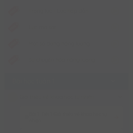
- 750 câu hỏi luyện tập và ôn tập kiểm tra.
Trọng lực - Lực hấp dẫn
- 10 đề thi giữa học kì, cuối kì
3. Thời gian học
Lực ma sát
- 12 tháng kể từ ngày kích hoạt.
4. Hỗ trợ
Một số dạng năng lượng
- Liên hệ Hotline/Hỏi đáp để được hỗ trợ.
Sự chuyển hóa năng lượng
Bài học tuần 1
Giới thiệu về khoa học tự nhiên
Bài 1. Tiết 1 Giới thiệu về khoa học tự
nhiên