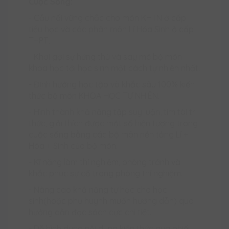
Cuộc Sống:
- Cầu nối vững chắc cho môn KHTN ở cấp
tiểu học và các phân môn Lí Hóa Sinh ở cấp
THPT,
- Khơi gợi sự hứng thú và say mê bộ môn
khoa học tới học sinh một cách tự nhiên nhất.
- Định hướng học tập và khắc sâu 100% kiến
thức bộ môn KHOA HỌC TỰ NHIÊN.
- Hình thành khả năng tập suy luận, tìm tòi tri
thức, giải thích được một số hiện tượng trong
cuộc sống bằng các bộ môn nền tảng Lí +
Hóa + Sinh của bộ môn.
- Kĩ năng làm thí nghiệm, phòng tránh và
khắc phục sự cố trong phòng thí nghiệm.
- Nâng cao khả năng tự học cho học
sinh(hoặc phụ huynh muốn hướng dẫn) qua
hướng dẫn đọc sách cực chi tiết.
- Dễ hình dung nội dung kiến thức qua phiếu