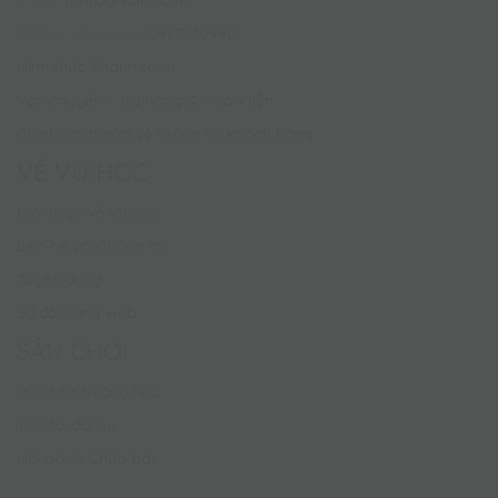
Đường dây nóng:
0987810990
Hình thức Thanh toán
Vận chuyển - Trả hàng & Hoàn tiền
Chính sách bảo vệ thông tin khách hàng
VỀ VUIHOC
Giới thiệu về Vuihoc
Liên hệ với Chúng tôi
Tuyển dụng
Sơ đồ trang web
SÂN CHƠI
Bảng tin trường học
Thử tài đố vui
Hỏi bài & Chữa bài