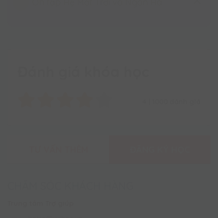
Ôn tập Hệ Mặt Trời và Ngân Hà
Ngân Hà
Luyện tập Ngân Hà
Ôn tập Hệ Mặt Trời - Ngân Hà
Ngân hà
Ôn tập Hệ Mặt Trời - Ngân Hà
Đánh giá khóa học
4
|
1000
đánh giá
TƯ VẤN THÊM
ĐĂNG KÝ HỌC
CHĂM SÓC KHÁCH HÀNG
Trung tâm Trợ giúp
Email:
hotro@vuihoc.vn