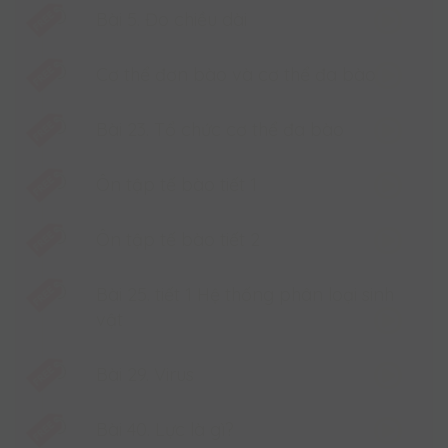
Bài 5. Đo chiều dài
môn KHOA HỌC TỰ NHIÊN.
- Hình thành khả năng tập suy luận, tìm tòi tri
Cơ thể đơn bào và cơ thể đa bào
thức, giải thích được một số hiện tượng trong cuộc
sống bằng các bộ môn nền tảng Lí + Hóa + Sinh của
bộ môn.
Bài 23. Tổ chức cơ thể đa bào
- Kĩ năng làm thí nghiệm, phòng tránh và khắc phục
sự cố trong phòng thí nghiệm.
Ôn tập tế bào tiết 1
- Nâng cao khả năng tự học cho học sinh(hoặc phụ
huynh muốn hướng dẫn) qua hướng dẫn đọc sách
Ôn tập tế bào tiết 2
cực chi tiết.
- Dễ hình dung nội dung kiến thức qua phiếu tóm tắt
Bài 25. tiết 1 Hệ thống phân loại sinh
kiến thức trọng tâm sau mỗi bài.
vật
- Tự đánh giá được kết quả học tập qua hướng dẫn
của thầy cô và app luyện tập.
Bài 29. Virus
2. Cấu trúc khóa học
- 80 buổi học chất lượng
Bài 40. Lực là gì?