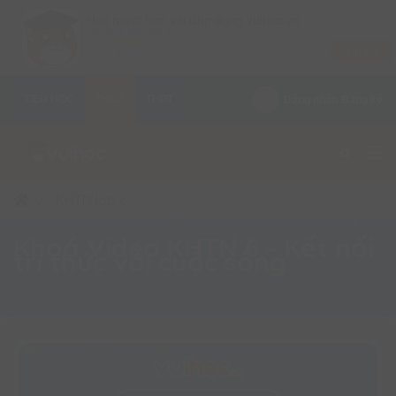
×
Học mượt hơn với ứng dụng vuihoc.vn
Từ lớp 1 đến lớp 12
Tải về
Dùng thử miễn phí trên
Play Store
TIỂU HỌC
THCS
THPT
Đăng nhập
Đăng ký
KHTN lớp 6
Khoá Video KHTN 6 - Kết nối tri thức 
Khoá Video KHTN 6 - Kết nối
tri thức với cuộc sống