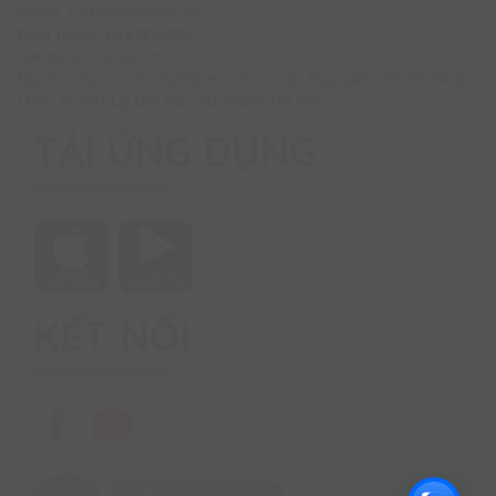
Email: hotro@vuihoc.vn
Điện thoại: 0987810990
Website: Vuihoc.vn
Người chịu trách nghiệm nội dung: Nguyễn Thị Thương -
Thạc sỹ Vật Lý Đại học Sư phạm Hà Nội
TẢI ỨNG DỤNG
KẾT NỐI