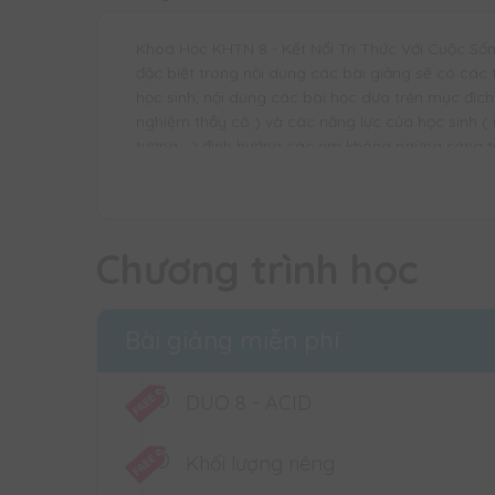
Khoá Học KHTN 8 - Kết Nối Tri Thức Với Cuộc Sống
đặc biệt trong nội dung các bài giảng sẽ có các
học sinh, nội dung các bài học dựa trên mục đíc
nghiệm thầy cô ) và các năng lực của học sinh ( nă
tượng,...) định hướng các em không ngừng sáng t
Nguyễn Thị Thu Thảo sẽ đồng hành và giúp các 
1. Lợi ích của khóa học
- Cầu nối vững chắc cho môn KHTN ở cấp tiểu h
Chương trình học
- Khơi gợi sự hứng thú và say mê bộ môn khoa học
- Định hướng học tập và khắc sâu 100% kiến t
Bài giảng miễn phí
- Hình thành khả năng tập suy luận, tìm tòi tri th
các bộ môn nền tảng Lí + Hóa + Sinh của bộ môn
DUO 8 - ACID
- Kĩ năng làm thí nghiệm, phòng tránh và khắc p
- Nâng cao khả năng tự học cho học sinh(hoặc 
Khối lượng riêng
chi tiết.