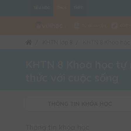
TIỂU HỌC
THCS
THPT
TỰ ÔN LUYỆN
GÓC 
KHTN lớp 8
KHTN 8 Khoa học tự
KHTN 8 Khoa học tự nh
thức với cuộc sống
THÔNG TIN KHÓA HỌC
Thông tin khóa học