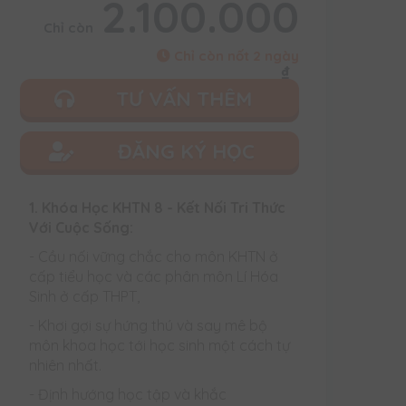
2.100.000
Chỉ còn
Chỉ còn nốt 2 ngày
₫
TƯ VẤN THÊM
ĐĂNG KÝ HỌC
1. Khóa Học KHTN 8 - Kết Nối Tri Thức
Với Cuộc Sống:
- Cầu nối vững chắc cho môn KHTN ở
cấp tiểu học và các phân môn Lí Hóa
Sinh ở cấp THPT,
- Khơi gợi sự hứng thú và say mê bộ
môn khoa học tới học sinh một cách tự
nhiên nhất.
- Định hướng học tập và khắc