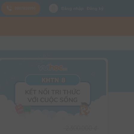
Đăng nhập
Đăng ký
0987810990
2.300.000
₫