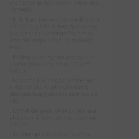
sâu 100% kiến thức bộ môn KHOA HỌC
TỰ NHIÊN.
- Hình thành khả năng tập suy luận, tìm
tòi tri thức, giải thích được một số hiện
tượng trong cuộc sống bằng các bộ
môn nền tảng Lí + Hóa + Sinh của bộ
môn.
- Kĩ năng làm thí nghiệm, phòng tránh
và khắc phục sự cố trong phòng thí
nghiệm.
- Nâng cao khả năng tự học cho học
sinh(hoặc phụ huynh muốn hướng
dẫn) qua hướng dẫn đọc sách cực chi
tiết.
- Dễ hình dung nội dung kiến thức qua
phiếu tóm tắt kiến thức trọng tâm sau
mỗi bài.
- Tự đánh giá được kết quả học tập