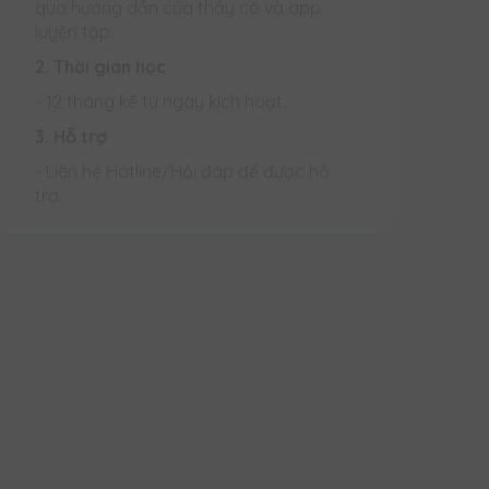
qua hướng dẫn của thầy cô và app
luyện tập.
2. Thời gian học
- 12 tháng kể từ ngày kích hoạt.
3. Hỗ trợ
- Liên hệ Hotline/Hỏi đáp để được hỗ
trợ.