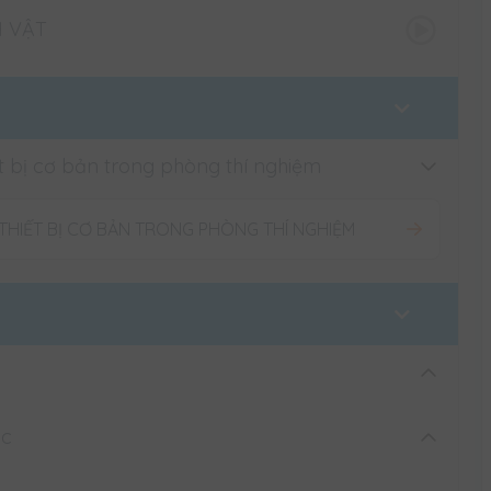
tắt kiến thức trọng tâm sau mỗi bài.
H VẬT
n của thầy cô và app luyện tập.
ết bị cơ bản trong phòng thí nghiệm
 THIẾT BỊ CƠ BẢN TRONG PHÒNG THÍ NGHIỆM
ọc