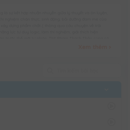
 là sự kết hợp nhuần nhuyễn giữa lý thuyết và ôn luyện,
 thí nghiệm chân thực, sinh động, bồi dưỡng đam mê của
h xây dựng phẩm chất ( thông qua câu chuyện về trải
ng lực tư duy logic, làm thí nghiệm, giải thích hiện
ạo trước thế giới tự nhiên. ThS Phạm Thạch Thảo cùng cô
bạn bước đầu chinh phục và khám phá khoa học tự nhiên.
Xem thêm
ọc và các phân môn Lí Hóa Sinh ở cấp THPT,
 tới học sinh một cách tự nhiên nhất.
hức bộ môn KHOA HỌC TỰ NHIÊN.
ức, giải thích được một số hiện tượng trong cuộc sống bằng
.
hục sự cố trong phòng thí nghiệm.
phụ huynh muốn hướng dẫn) qua hướng dẫn đọc sách cực