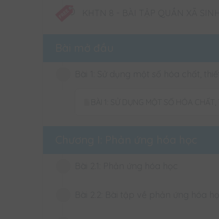
- Dễ hình dung nội dung kiến thức qua phiếu tóm 
KHTN 8 - BÀI TẬP QUẦN XÃ SIN
- Tự đánh giá được kết quả học tập qua hướng dẫ
2. Thời gian học
Bài mở đầu
- 12 tháng kể từ ngày kích hoạt.
3. Hỗ trợ
Bài 1: Sử dụng một số hóa chất, thi
- Liên hệ Hotline/Hỏi đáp để được hỗ trợ.
BÀI 1: SỬ DỤNG MỘT SỐ HÓA CHẤT,
Chương I: Phản ứng hóa học
Bài 2.1: Phản ứng hóa học
Bài 2.2: Bài tập về phản ứng hóa h
DUO 8 - Phản ứng hóa học