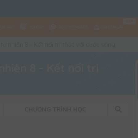
e
w
N
HỌC TẬP
HỎI ĐÁP
GÓC FEEDBACK
SỔ LIÊN LẠC
 nhiên 8 - Kết nối tri thức với cuộc sống
iên 8 - Kết nối tri
CHƯƠNG TRÌNH HỌC