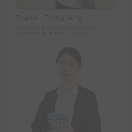
Thầy Đinh Trường Giang
Cử nhân ngành Cơ điện tử (ĐH Bách Khoa Hà Nội)
Trung tâm luyện thi Alpha, Vuihoc.vn