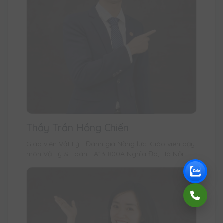
Thầy Trần Hồng Chiến
Giáo viên Vật Lý - Đánh giá Năng lực. Giáo viên dạy
môn Vật lý & Toán - A13-800A Nghĩa Đô, Hà Nội.