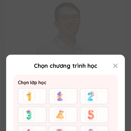
Chọn chương trình học
Chọn lớp học
Thầy Đặng Thế Anh
Thạc sĩ Hoá học (ĐH Khoa học Tự nhiên –
ĐHQGHN) Vuihoc.vn