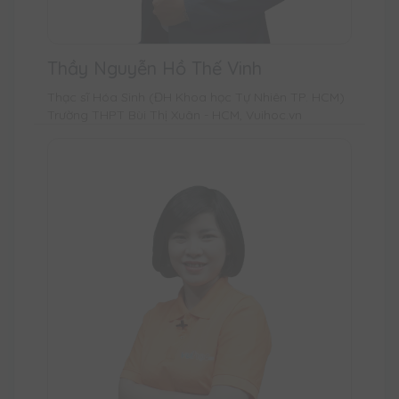
Thầy Nguyễn Hồ Thế Vinh
Thạc sĩ Hóa Sinh (ĐH Khoa học Tự Nhiên TP. HCM)
Trường THPT Bùi Thị Xuân - HCM, Vuihoc.vn