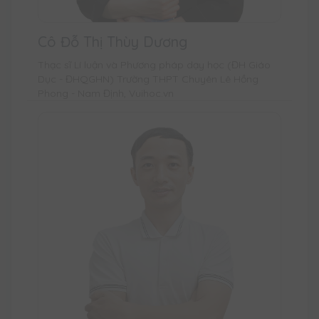
Cô Đỗ Thị Thùy Dương
Thạc sĩ Lí luận và Phương pháp dạy học (ĐH Giáo
Dục - ĐHQGHN) Trường THPT Chuyên Lê Hồng
Phong - Nam Định, Vuihoc.vn