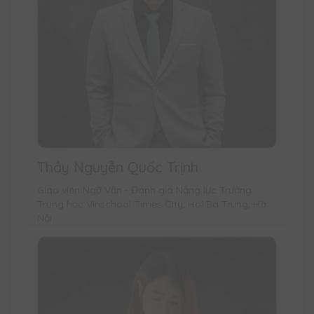
Thầy Nguyễn Quốc Trịnh
Giáo viên Ngữ Văn - Đánh giá Năng lực Trường
Trung học Vinschool Times City, Hai Bà Trưng, Hà
Nội.