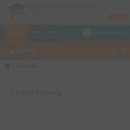
×
Học mượt hơn với ứng dụng vuihoc.vn
Từ lớp 1 đến lớp 12
Tải về
Dùng thử miễn phí trên
Play Store
TIỂU HỌC
THCS
THPT
Đăng nhập
Đăng ký
Giáo viên
Cô Đào Thị Dung
Chia sẻ