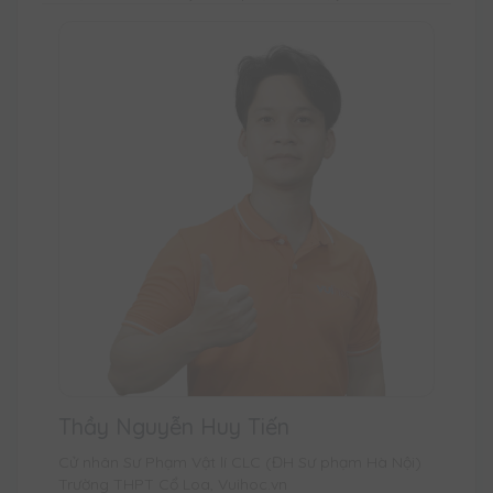
Thầy Nguyễn Huy Tiến
Cử nhân Sư Phạm Vật lí CLC (ĐH Sư phạm Hà Nội)
Trường THPT Cổ Loa, Vuihoc.vn