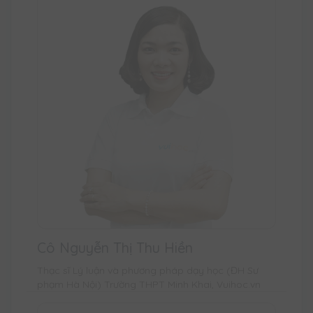
Cô Nguyễn Thị Thu Hiền
Thạc sĩ Lý luận và phương pháp dạy học (ĐH Sư
phạm Hà Nội) Trường THPT Minh Khai, Vuihoc.vn