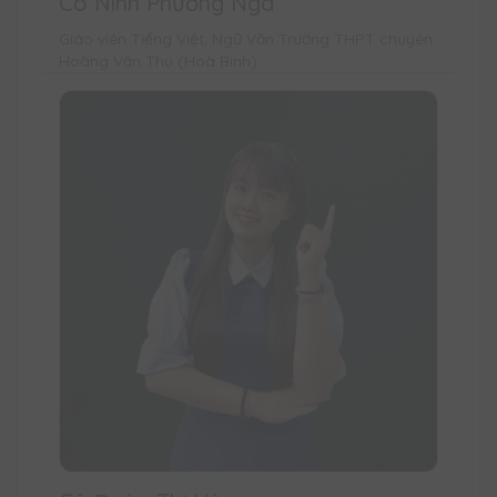
Cô Ninh Phương Nga
Giáo viên Tiếng Việt, Ngữ Văn Trường THPT chuyên
Hoàng Văn Thụ (Hoà Bình)