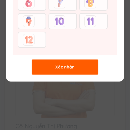
Thạc sĩ Hoá học (ĐH Khoa học Tự nhiên –
ĐHQGHN) Vuihoc.vn
Xác nhận
Cô Nguyễn Thị Phương