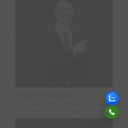
Thầy Trần Hồng Chiến
Giáo viên Vật Lý - Đánh giá Năng lực. Giáo viên dạy
môn Vật lý & Toán - A13-800A Nghĩa Đô, Hà Nội.