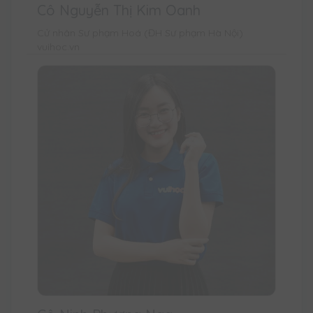
Cô Nguyễn Thị Kim Oanh
Cử nhân Sư phạm Hoá (ĐH Sư phạm Hà Nội)
vuihoc.vn