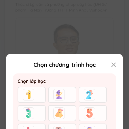
Thạc sĩ Lý luận và phương pháp dạy học (ĐH Sư
phạm Hà Nội) Trường THPT Minh Khai, Vuihoc.vn
Chọn chương trình học
Chọn lớp học
Thầy Đặng Thế Anh