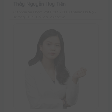
Thầy Nguyễn Huy Tiến
Cử nhân Sư Phạm Vật lí CLC (ĐH Sư phạm Hà Nội)
Trường THPT Cổ Loa, Vuihoc.vn