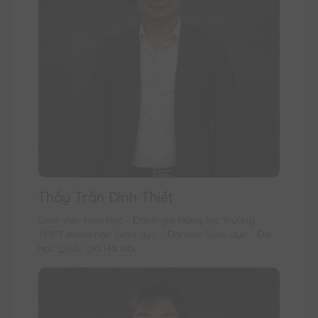
Thầy Trần Đình Thiết
Giáo viên Hóa học - Đánh giá Năng lực Trường
THPT Khoa học Giáo dục – Đại học Giáo dục - Đại
học Quốc gia Hà Nội