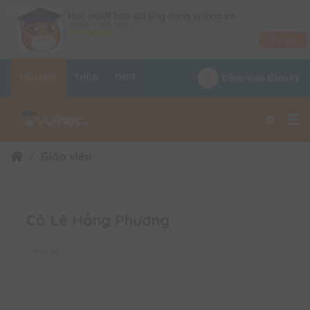
×
Học mượt hơn với ứng dụng vuihoc.vn
Từ lớp 1 đến lớp 12
Tải về
Dùng thử miễn phí trên
Play Store
TIỂU HỌC
THCS
THPT
Đăng nhập
Đăng ký
Giáo viên
Cô Lê Hồng Phương
Chia sẻ