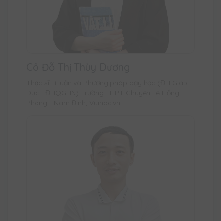
Cô Đỗ Thị Thùy Dương
Thạc sĩ Lí luận và Phương pháp dạy học (ĐH Giáo
Dục - ĐHQGHN) Trường THPT Chuyên Lê Hồng
Phong - Nam Định, Vuihoc.vn