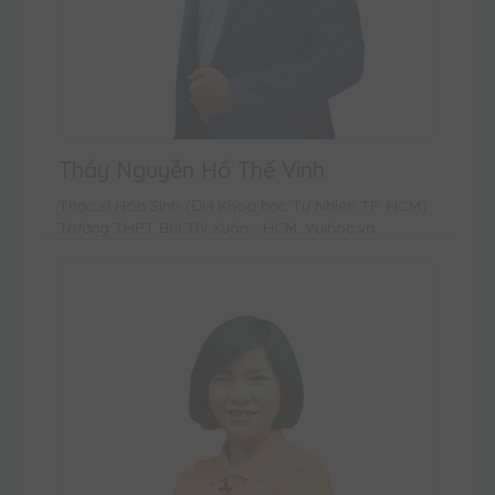
Thầy Nguyễn Hồ Thế Vinh
Thạc sĩ Hóa Sinh (ĐH Khoa học Tự Nhiên TP. HCM)
Trường THPT Bùi Thị Xuân - HCM, Vuihoc.vn