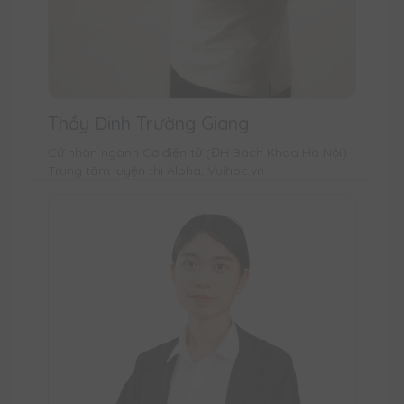
Thầy Đinh Trường Giang
Cử nhân ngành Cơ điện tử (ĐH Bách Khoa Hà Nội)
Trung tâm luyện thi Alpha, Vuihoc.vn