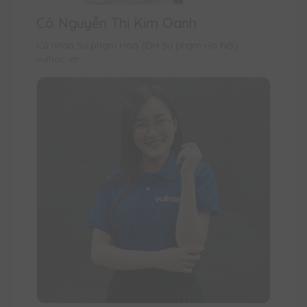
Cô Nguyễn Thị Kim Oanh
Cử nhân Sư phạm Hoá (ĐH Sư phạm Hà Nội)
vuihoc.vn