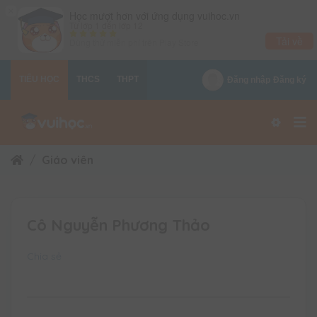
×
Học mượt hơn với ứng dụng vuihoc.vn
Từ lớp 1 đến lớp 12
Tải về
Dùng thử miễn phí trên
Play Store
TIỂU HỌC
THCS
THPT
Đăng nhập
Đăng ký
Giáo viên
Cô Nguyễn Phương Thảo
Chia sẻ