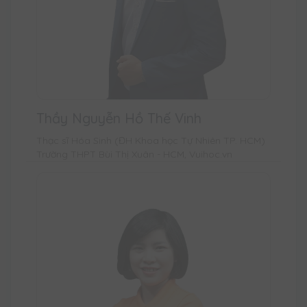
Thầy Nguyễn Hồ Thế Vinh
Thạc sĩ Hóa Sinh (ĐH Khoa học Tự Nhiên TP. HCM)
Trường THPT Bùi Thị Xuân - HCM, Vuihoc.vn