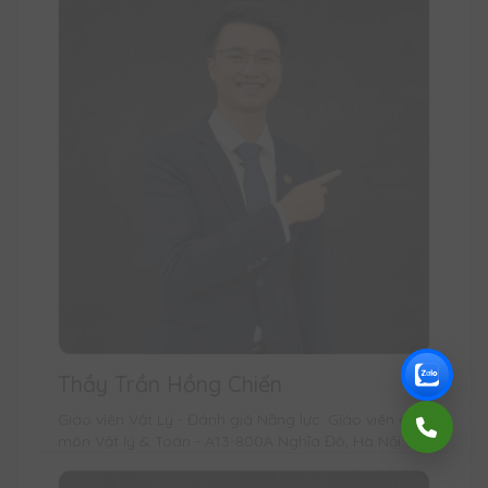
Thầy Trần Hồng Chiến
Giáo viên Vật Lý - Đánh giá Năng lực. Giáo viên dạy
môn Vật lý & Toán - A13-800A Nghĩa Đô, Hà Nội.