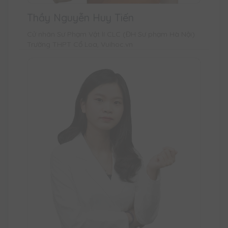
Thầy Nguyễn Huy Tiến
Cử nhân Sư Phạm Vật lí CLC (ĐH Sư phạm Hà Nội)
Trường THPT Cổ Loa, Vuihoc.vn