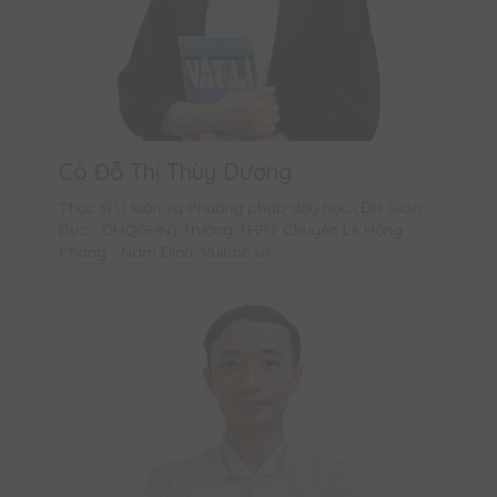
Cô Đỗ Thị Thùy Dương
Thạc sĩ Lí luận và Phương pháp dạy học (ĐH Giáo
Dục - ĐHQGHN) Trường THPT Chuyên Lê Hồng
Phong - Nam Định, Vuihoc.vn