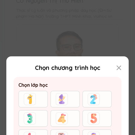
Cô Nguyễn Thị Thu Hiền
Thạc sĩ Lý luận và phương pháp dạy học (ĐH Sư
phạm Hà Nội) Trường THPT Minh Khai, Vuihoc.vn
Chọn chương trình học
Chọn lớp học