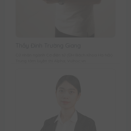
Thầy Đinh Trường Giang
Cử nhân ngành Cơ điện tử (ĐH Bách Khoa Hà Nội)
Trung tâm luyện thi Alpha, Vuihoc.vn