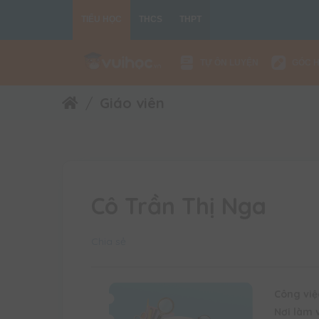
TIỂU HỌC
THCS
THPT
TỰ ÔN LUYỆN
GÓC 
Giáo viên
Cô Trần Thị Nga
Chia sẻ
Công việ
Nơi làm 