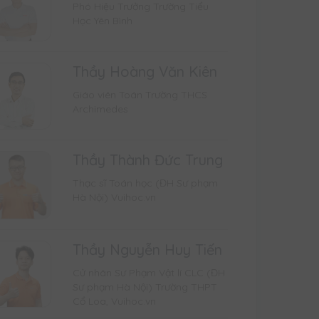
Phó Hiệu Trưởng Trường Tiểu
Học Yên Bình
Thầy Hoàng Văn Kiên
Giáo viên Toán Trường THCS
Archimedes
Thầy Thành Đức Trung
Thạc sĩ Toán học (ĐH Sư phạm
Hà Nội) Vuihoc.vn
Thầy Nguyễn Huy Tiến
Cử nhân Sư Phạm Vật lí CLC (ĐH
Sư phạm Hà Nội) Trường THPT
Cổ Loa, Vuihoc.vn