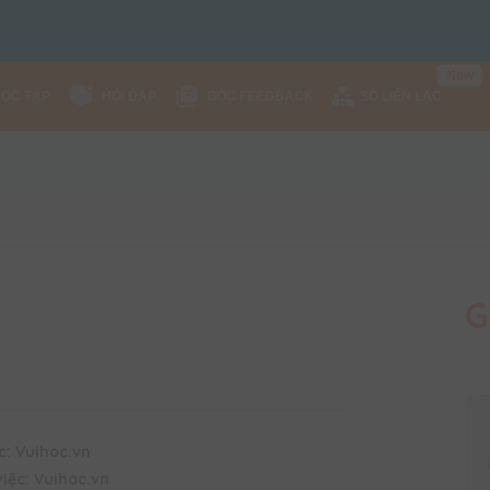
w
e
N
HỌC TẬP
HỎI ĐÁP
GÓC FEEDBACK
SỔ LIÊN LẠC
G
c: Vuihoc.vn
việc: Vuihoc.vn