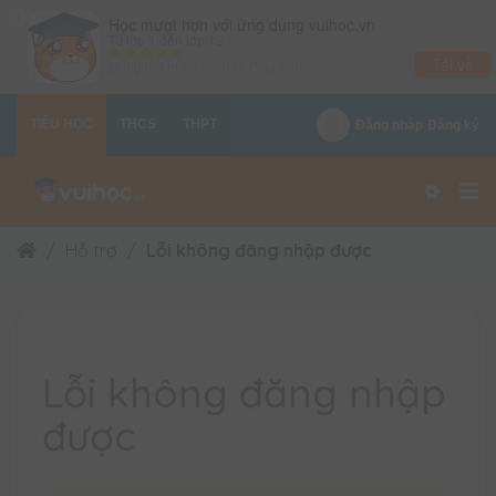
×
Học mượt hơn với ứng dụng vuihoc.vn
Từ lớp 1 đến lớp 12
Tải về
Dùng thử miễn phí trên
Play Store
TIỂU HỌC
THCS
THPT
Đăng nhập
Đăng ký
Hỗ trợ
Lỗi không đăng nhập được
Lỗi không đăng nhập
được