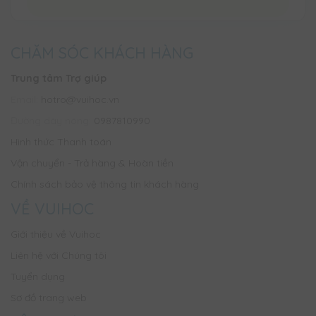
CHĂM SÓC KHÁCH HÀNG
Trung tâm Trợ giúp
Email:
hotro@vuihoc.vn
Đường dây nóng:
0987810990
Hình thức Thanh toán
Vận chuyển - Trả hàng & Hoàn tiền
Chính sách bảo vệ thông tin khách hàng
VỀ VUIHOC
Giới thiệu về Vuihoc
Liên hệ với Chúng tôi
Tuyển dụng
Sơ đồ trang web