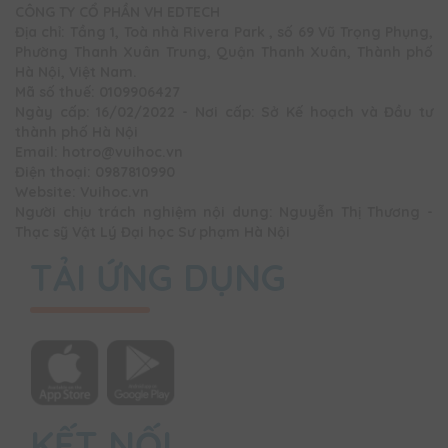
CÔNG TY CỔ PHẦN VH EDTECH
Địa chỉ: Tầng 1, Toà nhà Rivera Park , số 69 Vũ Trọng Phụng,
Phường Thanh Xuân Trung, Quận Thanh Xuân, Thành phố
Hà Nội, Việt Nam.
Mã số thuế: 0109906427
Ngày cấp: 16/02/2022 - Nơi cấp: Sở Kế hoạch và Đầu tư
thành phố Hà Nội
Email: hotro@vuihoc.vn
Điện thoại: 0987810990
Website: Vuihoc.vn
Người chịu trách nghiệm nội dung: Nguyễn Thị Thương -
Thạc sỹ Vật Lý Đại học Sư phạm Hà Nội
TẢI ỨNG DỤNG
KẾT NỐI