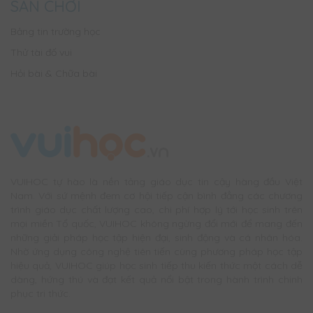
SÂN CHƠI
Bảng tin trường học
Thử tài đố vui
Hỏi bài & Chữa bài
VUIHOC tự hào là nền tảng giáo dục tin cậy hàng đầu Việt
Nam. Với sứ mệnh đem cơ hội tiếp cận bình đẳng các chương
trình giáo dục chất lượng cao, chi phí hợp lý tới học sinh trên
mọi miền Tổ quốc, VUIHOC không ngừng đổi mới để mang đến
những giải pháp học tập hiện đại, sinh động và cá nhân hóa.
Nhờ ứng dụng công nghệ tiên tiến cùng phương pháp học tập
hiệu quả, VUIHOC giúp học sinh tiếp thu kiến thức một cách dễ
dàng, hứng thú và đạt kết quả nổi bật trong hành trình chinh
phục tri thức.