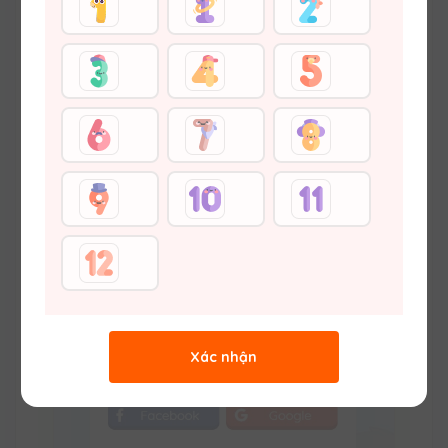
Hệ thống sẽ
Auto
kích hoạt và lưu lại mật
khẩu khi bạn hoàn thành đăng nhập tài
khoản
LỖI TÀI KHOẢN KHÔNG TỒN TẠI
Xác nhận