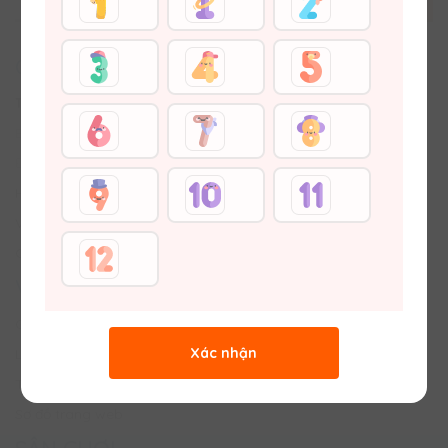
CHĂM SÓC KHÁCH HÀNG
Trung tâm Trợ giúp
Email:
hotro@vuihoc.vn
Đường dây nóng:
0987810990
Hình thức Thanh toán
Các khóa tự ôn luyện sẽ học trên website
Vận chuyển - Trả hàng & Hoàn tiền
vuihoc.vn. Để có trải nghiệm học tốt nhất, bạn
Chính sách bảo vệ thông tin khách hàng
hãy tải ngay ứng dụng
"VUIHOC" nhé!
VỀ VUIHOC
TẢI APP
BỎ QUA
Giới thiệu về Vuihoc
Xác nhận
Liên hệ với Chúng tôi
Tuyển dụng
Sơ đồ trang web