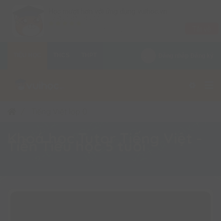
×
Học mượt hơn với ứng dụng vuihoc.vn
Từ lớp 1 đến lớp 12
Tải về
Dùng thử miễn phí trên
Play Store
TIỂU HỌC
THCS
THPT
Đăng nhập
Đăng ký
Tiếng Việt lớp 0
Khoá học Tutor Tiếng Việt - Tiền 
Khoá học Tutor Tiếng Việt -
Tiền Tiểu học 5 tuổi