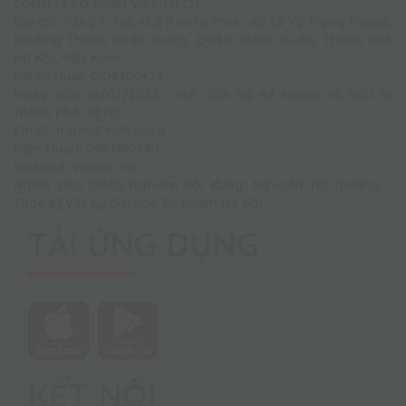
CÔNG TY CỔ PHẦN VH EDTECH
Địa chỉ: Tầng 1, Toà nhà Rivera Park , số 69 Vũ Trọng Phụng,
Phường Thanh Xuân Trung, Quận Thanh Xuân, Thành phố
Hà Nội, Việt Nam.
Mã số thuế: 0109906427
Ngày cấp: 16/02/2022 - Nơi cấp: Sở Kế hoạch và Đầu tư
thành phố Hà Nội
Email: hotro@vuihoc.vn
Điện thoại: 0987810990
Website: Vuihoc.vn
Người chịu trách nghiệm nội dung: Nguyễn Thị Thương -
Thạc sỹ Vật Lý Đại học Sư phạm Hà Nội
TẢI ỨNG DỤNG
KẾT NỐI