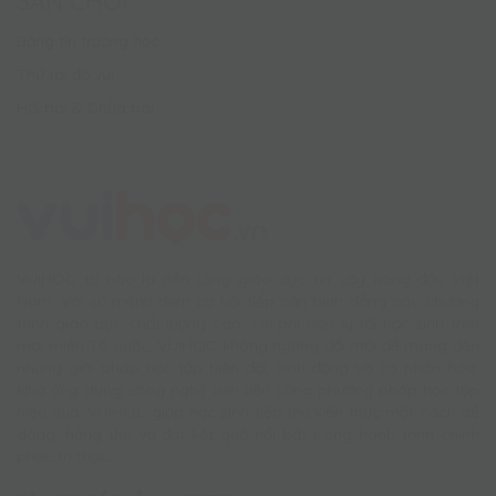
SÂN CHƠI
Bảng tin trường học
Thử tài đố vui
Hỏi bài & Chữa bài
VUIHOC tự hào là nền tảng giáo dục tin cậy hàng đầu Việt
Nam. Với sứ mệnh đem cơ hội tiếp cận bình đẳng các chương
trình giáo dục chất lượng cao, chi phí hợp lý tới học sinh trên
mọi miền Tổ quốc, VUIHOC không ngừng đổi mới để mang đến
những giải pháp học tập hiện đại, sinh động và cá nhân hóa.
Nhờ ứng dụng công nghệ tiên tiến cùng phương pháp học tập
hiệu quả, VUIHOC giúp học sinh tiếp thu kiến thức một cách dễ
dàng, hứng thú và đạt kết quả nổi bật trong hành trình chinh
phục tri thức.