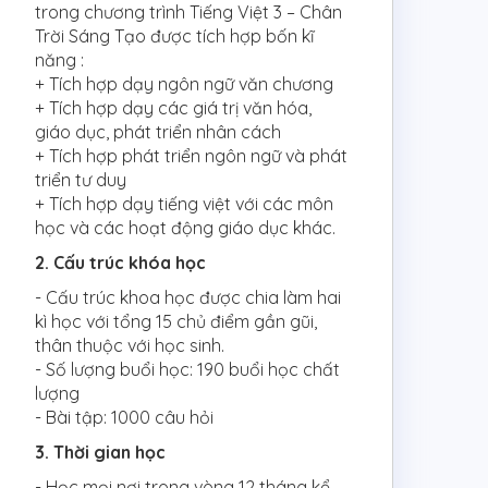
trong chương trình Tiếng Việt 3 – Chân
Trời Sáng Tạo được tích hợp bốn kĩ
năng :
+ Tích hợp dạy ngôn ngữ văn chương
+ Tích hợp dạy các giá trị văn hóa,
giáo dục, phát triển nhân cách
+ Tích hợp phát triển ngôn ngữ và phát
triển tư duy
+ Tích hợp dạy tiếng việt với các môn
học và các hoạt động giáo dục khác.
2. Cấu trúc khóa học
- Cấu trúc khoa học được chia làm hai
kì học với tổng 15 chủ điểm gần gũi,
thân thuộc với học sinh.
- Số lượng buổi học: 190 buổi học chất
lượng
- Bài tập: 1000 câu hỏi
3. Thời gian học
- Học mọi nơi trong vòng 12 tháng kể