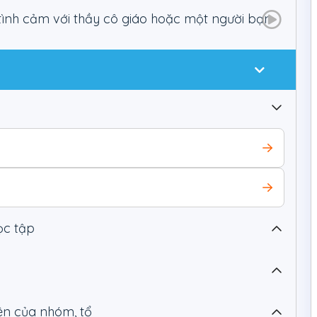
 tình cảm với thầy cô giáo hoặc một người bạn
h hoạt đăng kí khóa học
ọc tập
c tập
c tập
iên của nhóm, tổ