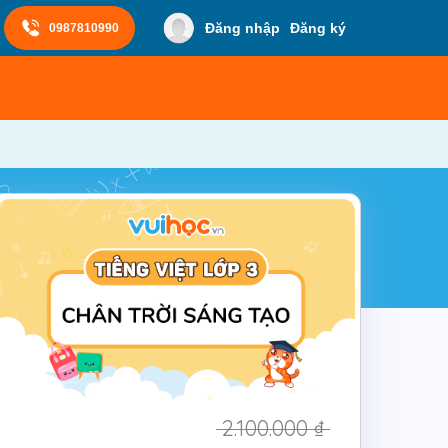
Đăng nhập
Đăng ký
0987810990
2.100.000
₫