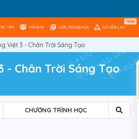
w
N
e
HỌC TẬP
HỎI ĐÁP
GÓC FEEDBACK
SỔ LIÊN LẠC
g Việt 3 - Chân Trời Sáng Tạo
3 - Chân Trời Sáng Tạo
CHƯƠNG TRÌNH HỌC