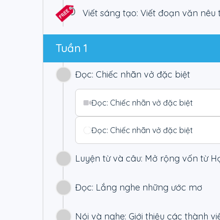
- Số lượng buổi học: 190 buổi học chất lượng
Viết sáng tạo: Viết đoạn văn nêu
- Bài tập: 1000 câu hỏi
3. Thời gian học
Tuần 1
- Học mọi nơi trong vòng 12 tháng kể từ ngày kíc
4. Hỗ trợ
Đọc: Chiếc nhãn vở đặc biệt
- Liên hệ Hotline để được hỗ trợ.
Đọc: Chiếc nhãn vở đặc biệt
Đọc: Chiếc nhãn vở đặc biệt
Luyện từ và câu: Mở rộng vốn từ H
Đọc: Lắng nghe những ước mơ
Luyện từ và câu: Mở rộng vốn từ Họ
Luyện từ và câu: Mở rộng vốn từ Họ
Nói và nghe: Giới thiệu các thành v
Đọc: Lắng nghe những ước mơ