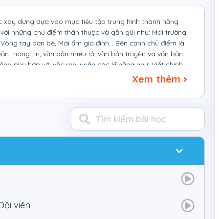
c xây dựng dựa vào mục tiêu tập trung hình thành năng
c với những chủ điểm thân thuộc và gần gũi như: Mái trường
òng tay bạn bè, Mái ấm gia đình... Bên cạnh chủ điểm là
ản thông tin, văn bản miêu tả, văn bản truyện và văn bản
ộng phù hợp với vệc rèn luyện các kĩ năng như: Viết chính
Xem thêm
ược xây dựng dựa trên nền tảng tổ chức các hoạt động
ương thức dạy học ưu tiên dạy học kĩ năng ngôn ngữ gắn
ệm ngôn ngữ, xã hội của người học. Các bài học trong
ợc tích hợp bốn kĩ năng :
t triển nhân cách
uy
c hoạt động giáo dục khác.
Đội viên
tổng 15 chủ điểm gần gũi, thân thuộc với học sinh.