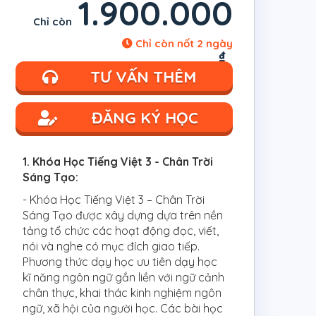
1.900.000
Chỉ còn
Chỉ còn nốt 2 ngày
₫
TƯ VẤN THÊM
ĐĂNG KÝ HỌC
1. Khóa Học Tiếng Việt 3 - Chân Trời
Sáng Tạo:
- Khóa Học Tiếng Việt 3 – Chân Trời
Sáng Tạo được xây dựng dựa trên nền
tảng tổ chức các hoạt động đọc, viết,
nói và nghe có mục đích giao tiếp.
Phương thức dạy học ưu tiên dạy học
kĩ năng ngôn ngữ gắn liền với ngữ cảnh
chân thực, khai thác kinh nghiệm ngôn
ngữ, xã hội của người học. Các bài học