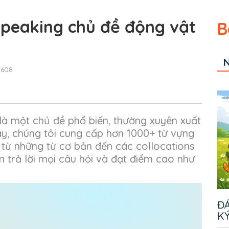
Speaking chủ đề động vật
B
N
,608
là một chủ đề phổ biến, thường xuyên xuất
 này, chúng tôi cung cấp hơn 1000+ từ vựng
, từ những từ cơ bản đến các collocations
in trả lời mọi câu hỏi và đạt điểm cao như
ĐÁ
KÝ