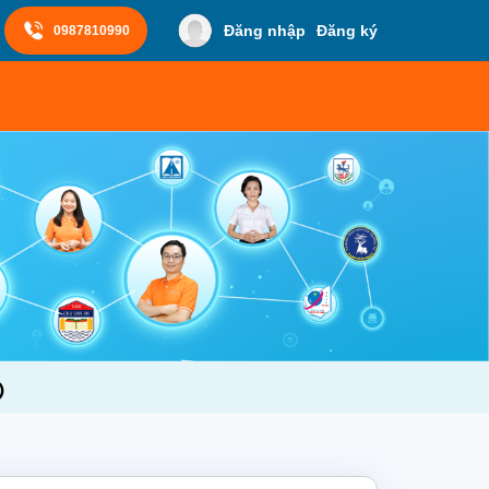
Đăng nhập
Đăng ký
0987810990
)