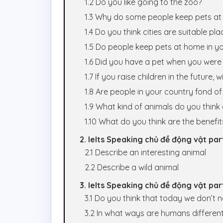
1.2 Do you like going to the zoo?
1.3 Why do some people keep pets a
1.4 Do you think cities are suitable pl
1.5 Do people keep pets at home in y
1.6 Did you have a pet when you wer
1.7 If you raise children in the future,
1.8 Are people in your country fond o
1.9 What kind of animals do you think c
1.10 What do you think are the benefit
2. Ielts Speaking chủ đề động vật par
2.1 Describe an interesting animal
2.2 Describe a wild animal
3. Ielts Speaking chủ đề động vật par
3.1 Do you think that today we don’t 
3.2 In what ways are humans differen