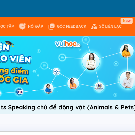
N
e
w
HỌC TẬP
HỎI ĐÁP
GÓC FEEDBACK
SỔ LIÊN LẠC
lts Speaking chủ đề động vật (Animals & Pets