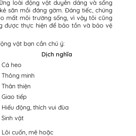
hững loài động vật duyên dáng và sống
kẻ săn mồi đáng gờm. Đáng tiếc, chúng
o mất môi trường sống, vì vậy tôi cũng
g được thực hiện để bảo tồn và bảo vệ
động vật bạn cần chú ý:
Dịch nghĩa
Cá heo
Thông minh
Thân thiện
Giao tiếp
Hiếu động, thích vui đùa
Sinh vật
Lôi cuốn, mê hoặc