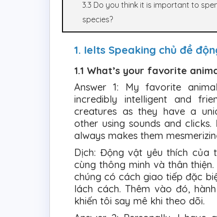
3.3 Do you think it is important to s
species?
1. Ielts Speaking chủ đề độn
1.1 What’s your favorite anim
Answer 1: My favorite anima
incredibly intelligent and fri
creatures as they have a un
other using sounds and clicks. 
always makes them mesmerizin
Dịch: Động vật yêu thích của 
cùng thông minh và thân thiện. 
chúng có cách giao tiếp đặc bi
lách cách. Thêm vào đó, hành
khiến tôi say mê khi theo dõi.