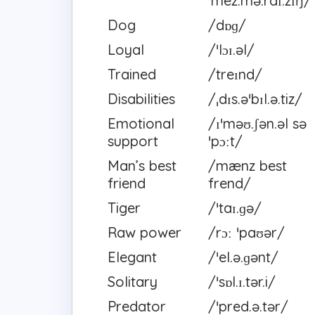
ˈmez.mə.raɪ.zɪŋ/
Dog
/dɒɡ/
Loyal
/ˈlɔɪ.əl/
Trained
/treɪnd/
Disabilities
/ˌdɪs.əˈbɪl.ə.tiz/
Emotional
/ɪˈməʊ.ʃən.əl sə
support
ˈpɔːt/
Man’s best
/mænz best
friend
frend/
Tiger
/ˈtaɪ.ɡə/
Raw power
/rɔː ˈpaʊər/
Elegant
/ˈel.ə.ɡənt/
Solitary
/ˈsɒl.ɪ.tər.i/
Predator
/ˈpred.ə.tər/