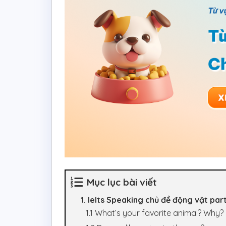
Mục lục bài viết
1. Ielts Speaking chủ đề động vật part
1.1 What’s your favorite animal? Why?