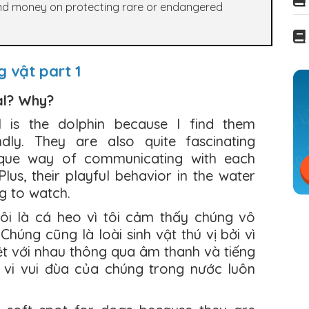
pend money on protecting rare or endangered
g vật part 1
al? Why?
l is the dolphin because I find them
endly. They are also quite fascinating
ique way of communicating with each
Plus, their playful behavior in the water
g to watch.
tôi là cá heo vì tôi cảm thấy chúng vô
Chúng cũng là loài sinh vật thú vị bởi vì
ệt với nhau thông qua âm thanh và tiếng
 vi vui đùa của chúng trong nước luôn