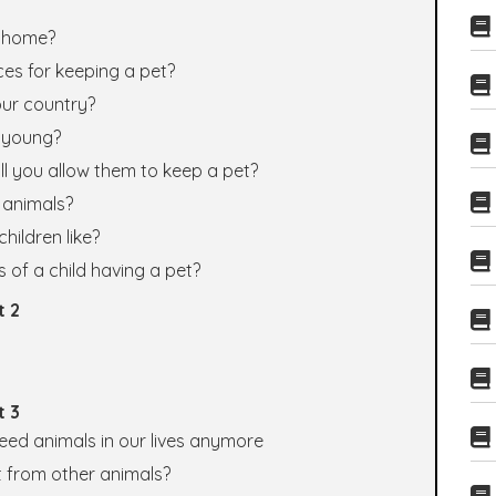
t home?
aces for keeping a pet?
our country?
e young?
 will you allow them to keep a pet?
f animals?
hildren like?
s of a child having a pet?
t 2
t 3
need animals in our lives anymore
t from other animals?