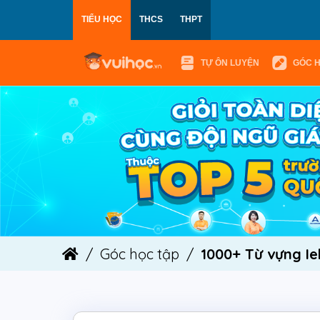
TIỂU HỌC
THCS
THPT
TỰ ÔN LUYỆN
GÓC 
Góc học tập
1000+ Từ vựng Ie