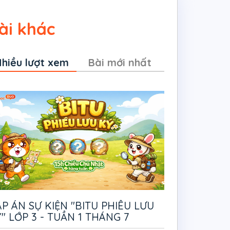
ài khác
hiều lượt xem
Bài mới nhất
P ÁN SỰ KIỆN "BITU PHIÊU LƯU
" LỚP 3 - TUẦN 1 THÁNG 7