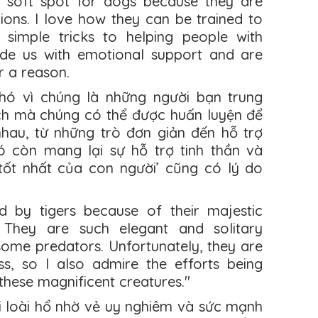
a soft spot for dogs because they are
ons. I love how they can be trained to
 simple tricks to helping people with
ovide us with emotional support and are
r a reason.
 chó vì chúng là những người bạn trung
ách mà chúng có thể được huấn luyện để
hau, từ những trò đơn giản đến hỗ trợ
ó còn mang lại sự hỗ trợ tinh thần và
tốt nhất của con người’ cũng có lý do
ed by tigers because of their majestic
They are such elegant and solitary
some predators. Unfortunately, they are
s, so I also admire the efforts being
hese magnificent creatures."
ởi loài hổ nhờ vẻ uy nghiêm và sức mạnh