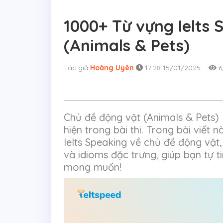
1000+ Từ vựng Ielts 
(Animals & Pets)
Tác giả
Hoàng Uyên
17:28 15/01/2025
6
Chủ đề động vật (Animals & Pets) 
hiện trong bài thi. Trong bài viết
Ielts Speaking về chủ đề động vật
và idioms đặc trưng, giúp bạn tự t
mong muốn!