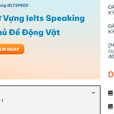
ĐÁ
KÝ
ĐÁ
KÝ
[M
cù
đ
D
 1