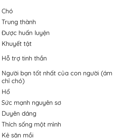
Chó
Trung thành
Được huấn luyện
Khuyết tật
Hỗ trợ tinh thần
Người bạn tốt nhất của con người (ám
chỉ chó)
Hổ
Sức mạnh nguyên sơ
Duyên dáng
Thích sống một mình
Kẻ săn mồi