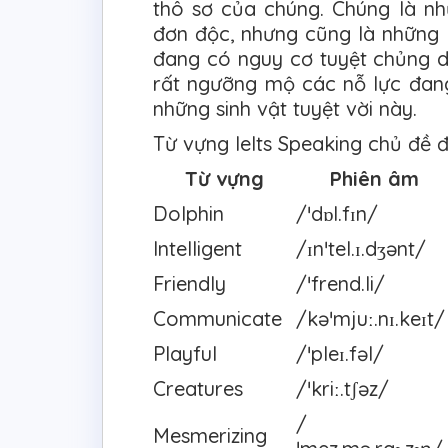
thô sơ của chúng. Chúng là n
đơn độc, nhưng cũng là những 
đang có nguy cơ tuyệt chủng d
rất ngưỡng mộ các nỗ lực đan
những sinh vật tuyệt vời này.
Từ vựng Ielts Speaking chủ đề 
Từ vựng
Phiên âm
Dolphin
/ˈdɒl.fɪn/
Intelligent
/ɪnˈtel.ɪ.dʒənt/
Friendly
/ˈfrend.li/
Communicate
/kəˈmjuː.nɪ.keɪt/
Playful
/ˈpleɪ.fəl/
Creatures
/ˈkriː.tʃəz/
/
Mesmerizing