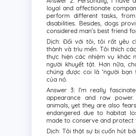
Answer 2: Personally, I have 
loyal and affectionate compani
perform different tasks, from
disabilities. Besides, dogs pr
considered man’s best friend fo
Dịch: Đối với tôi, tôi rất yêu
thành và trìu mến. Tôi thích c
thực hiện các nhiệm vụ khác n
người khuyết tật. Hơn nữa, ch
chúng được coi là ‘người bạn 
của nó.
Answer 3: I’m really fascinat
appearance and raw power. 
animals, yet they are also fear
endangered due to habitat los
made to conserve and protect t
Dịch: Tôi thật sự bị cuốn hút b