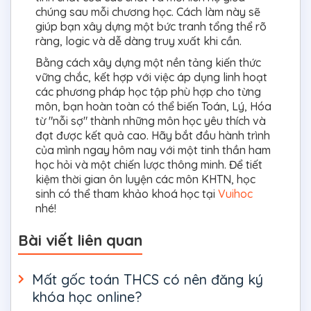
chúng sau mỗi chương học. Cách làm này sẽ
giúp bạn xây dựng một bức tranh tổng thể rõ
ràng, logic và dễ dàng truy xuất khi cần.
Bằng cách xây dựng một nền tảng kiến thức
vững chắc, kết hợp với việc áp dụng linh hoạt
các phương pháp học tập phù hợp cho từng
môn, bạn hoàn toàn có thể biến Toán, Lý, Hóa
từ "nỗi sợ" thành những môn học yêu thích và
đạt được kết quả cao. Hãy bắt đầu hành trình
của mình ngay hôm nay với một tinh thần ham
học hỏi và một chiến lược thông minh. Để tiết
kiệm thời gian ôn luyện các môn KHTN, học
sinh có thể tham khảo khoá học tại
Vuihoc
nhé!
Bài viết liên quan
Mất gốc toán THCS có nên đăng ký
khóa học online?