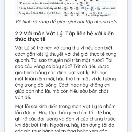
Vẽ hình rõ ràng để giúp giải bài tập nhanh hơn
2.2 Với môn Vật Lý: Tập liên hệ với kiến
thức thực tế
Vật Lý sẽ trở nên vô cùng thú vị nếu bạn biết
cách gắn kết lý thuyết với thế giới thực tế xung
quanh. Tại sao thuyền nổi trên mặt nước? Tại
sao cầu vồng có bảy sắc? Tất cả đều được
giải thích bằng các định luật vật lý. Khi học
một khái niệm mới, hãy thử tìm một ví dụ tương
ứng trong đời sống. Cách học này không chỉ
giúp bạn nhớ lâu mà còn hiểu sâu bản chất
vấn đề.
Một lỗi sai kinh điển trong môn Vật Lý là nhầm
lẫn đơn vị. Hãy tập thói quen tóm tắt đề bài,
ghi rõ các đại lượng và đơn vị của chúng trước
khi đặt bút tính. Ngoài ra, hãy tận dụng tối đa
các giờ thực hành tại trường hoặc xem các