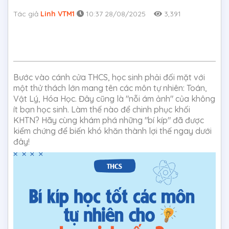
Tác giả
Linh VTM1
10:37 28/08/2025
3,391
Bước vào cánh cửa THCS, học sinh phải đối mặt với
một thử thách lớn mang tên các môn tự nhiên: Toán,
Vật Lý, Hóa Học. Đây cũng là "nỗi ám ảnh" của không
ít bạn học sinh. Làm thế nào để chinh phục khối
KHTN? Hãy cùng khám phá những "bí kíp" đã được
kiểm chứng để biến khó khăn thành lợi thế ngay dưới
đây!