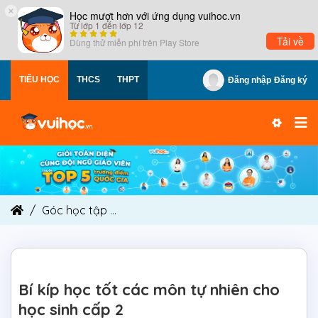
×
Học mượt hơn với ứng dụng vuihoc.vn
Từ lớp 1 đến lớp 12
Tải về
Dùng thử miễn phí trên
Play Store
TIỂU HỌC
THCS
THPT
Đăng nhập
Đăng ký
Góc học tập
Bí kíp học tốt các môn tự nhiên cho
Bí kíp học tốt các môn tự nhiên cho
học sinh cấp 2