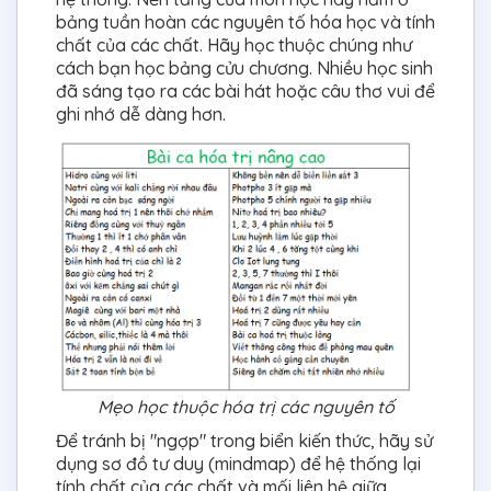
bảng tuần hoàn các nguyên tố hóa học và tính
chất của các chất. Hãy học thuộc chúng như
cách bạn học bảng cửu chương. Nhiều học sinh
đã sáng tạo ra các bài hát hoặc câu thơ vui để
ghi nhớ dễ dàng hơn.
Mẹo học thuộc hóa trị các nguyên tố
Để tránh bị "ngợp" trong biển kiến thức, hãy sử
dụng sơ đồ tư duy (mindmap) để hệ thống lại
tính chất của các chất và mối liên hệ giữa