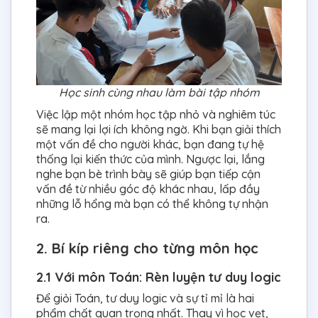
Học sinh cùng nhau làm bài tập nhóm
Việc lập một nhóm học tập nhỏ và nghiêm túc
sẽ mang lại lợi ích không ngờ. Khi bạn giải thích
một vấn đề cho người khác, bạn đang tự hệ
thống lại kiến thức của mình. Ngược lại, lắng
nghe bạn bè trình bày sẽ giúp bạn tiếp cận
vấn đề từ nhiều góc độ khác nhau, lấp đầy
những lỗ hổng mà bạn có thể không tự nhận
ra.
2. Bí kíp riêng cho từng môn học
2.1 Với môn Toán: Rèn luyện tư duy logic
Để giỏi Toán, tư duy logic và sự tỉ mỉ là hai
phẩm chất quan trọng nhất. Thay vì học vẹt,