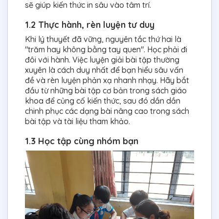
sẽ giúp kiến thức in sâu vào tâm trí.
1.2 Thực hành, rèn luyện tư duy
Khi lý thuyết đã vững, nguyên tắc thứ hai là
"trăm hay không bằng tay quen". Học phải đi
đôi với hành. Việc luyện giải bài tập thường
xuyên là cách duy nhất để bạn hiểu sâu vấn
đề và rèn luyện phản xạ nhanh nhạy. Hãy bắt
đầu từ những bài tập cơ bản trong sách giáo
khoa để củng cố kiến thức, sau đó dần dần
chinh phục các dạng bài nâng cao trong sách
bài tập và tài liệu tham khảo.
1.3 Học tập cùng nhóm bạn