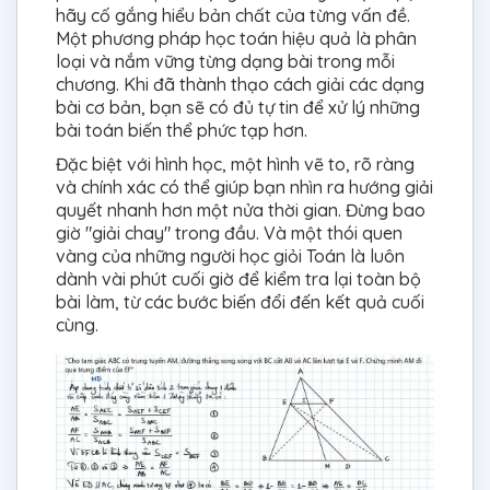
hãy cố gắng hiểu bản chất của từng vấn đề.
Một phương pháp học toán hiệu quả là phân
loại và nắm vững từng dạng bài trong mỗi
chương. Khi đã thành thạo cách giải các dạng
bài cơ bản, bạn sẽ có đủ tự tin để xử lý những
bài toán biến thể phức tạp hơn.
Đặc biệt với hình học, một hình vẽ to, rõ ràng
và chính xác có thể giúp bạn nhìn ra hướng giải
quyết nhanh hơn một nửa thời gian. Đừng bao
giờ "giải chay" trong đầu. Và một thói quen
vàng của những người học giỏi Toán là luôn
dành vài phút cuối giờ để kiểm tra lại toàn bộ
bài làm, từ các bước biến đổi đến kết quả cuối
cùng.