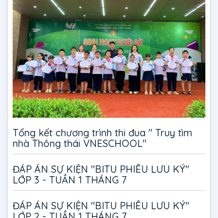
Tổng kết chương trình thi đua " Truy tìm
nhà Thông thái VNESCHOOL"
ĐÁP ÁN SỰ KIỆN "BITU PHIÊU LƯU KÝ"
LỚP 3 - TUẦN 1 THÁNG 7
ĐÁP ÁN SỰ KIỆN "BITU PHIÊU LƯU KÝ"
LỚP 2 - TUẦN 1 THÁNG 7