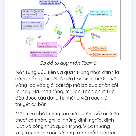
Sơ đồ tư duy môn Toán 6
Nền tảng đầu tiên và quan trọng nhất chính là
nắm chắc lý thuyết. Nhiều học sinh thường vội
vàng lao vào giải bài tập mà bỏ qua phần cốt
lõi này. Hãy nhớ rằng, mọi bài toán phức tạp
đều được xây dựng từ những viên gạch lý
thuyết cơ bản.
Một mẹo nhỏ là hãy tạo một cuốn "sổ tay kiến
thức" cá nhân, ghi lại những định nghĩa, định
luật và công thức quan trọng. Việc thường
xuyên xem lại cuốn sổ này trước mỗi buổi học