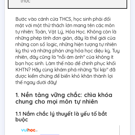
thức
Bước vào cánh cửa THCS, học sinh phải đối
mặt với một thử thách lớn mang tên các môn
tự nhiên: Toán, Vật Lý, Hóa Học. Không còn là
những phép tính đơn giản, đây là thế giới của
những con số logic, những hiện tượng tự nhiên
kỳ thú và những phản ứng hóa học diệu kỳ. Tuy
nhiên, đây cũng là "nỗi ám ảnh" của không ít
bạn học sinh. Làm thế nào để chinh phục khối
KHTN? Hãy cùng khám phá những "bí kíp" đã
được kiểm chứng để biến khó khăn thành lợi
thế ngay dưới đây!
1. Nền tảng vững chắc: chìa khóa
chung cho mọi môn tự nhiên
1.1 Nắm chắc lý thuyết là yếu tố bắt
buộc