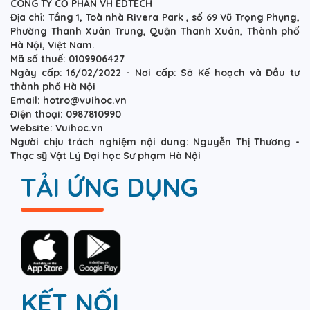
CÔNG TY CỔ PHẦN VH EDTECH
Địa chỉ: Tầng 1, Toà nhà Rivera Park , số 69 Vũ Trọng Phụng,
Phường Thanh Xuân Trung, Quận Thanh Xuân, Thành phố
Hà Nội, Việt Nam.
Mã số thuế: 0109906427
Ngày cấp: 16/02/2022 - Nơi cấp: Sở Kế hoạch và Đầu tư
thành phố Hà Nội
Email: hotro@vuihoc.vn
Điện thoại: 0987810990
Website: Vuihoc.vn
Người chịu trách nghiệm nội dung: Nguyễn Thị Thương -
Thạc sỹ Vật Lý Đại học Sư phạm Hà Nội
TẢI ỨNG DỤNG
KẾT NỐI