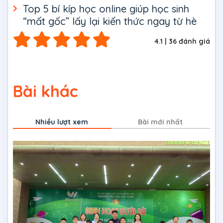
Top 5 bí kíp học online giúp học sinh
“mất gốc” lấy lại kiến thức ngay từ hè
4.1
|
36
đánh giá
Bài khác
Nhiều lượt xem
Bài mới nhất