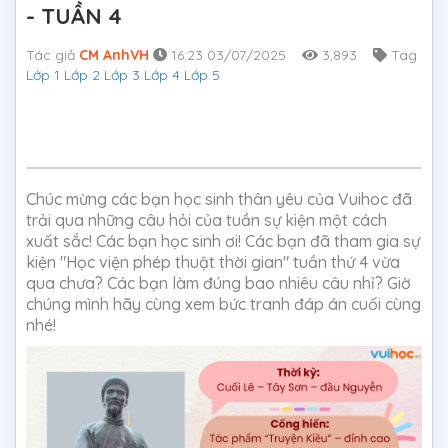
- TUẦN 4
Tác giả
CM AnhVH
16:23 03/07/2025
3,893
Tag
Lớp 1
Lớp 2
Lớp 3
Lớp 4
Lớp 5
Chúc mừng các bạn học sinh thân yêu của Vuihoc đã
trải qua những câu hỏi của tuần sự kiện một cách
xuất sắc! Các bạn học sinh ơi! Các bạn đã tham gia sự
kiện "Học viện phép thuật thời gian" tuần thứ 4 vừa
qua chưa? Các bạn làm đúng bao nhiêu câu nhỉ? Giờ
chúng mình hãy cùng xem bức tranh đáp án cuối cùng
nhé!