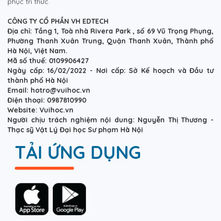
phục tri thức.
CÔNG TY CỔ PHẦN VH EDTECH
Địa chỉ: Tầng 1, Toà nhà Rivera Park , số 69 Vũ Trọng Phụng,
Phường Thanh Xuân Trung, Quận Thanh Xuân, Thành phố
Hà Nội, Việt Nam.
Mã số thuế: 0109906427
Ngày cấp: 16/02/2022 - Nơi cấp: Sở Kế hoạch và Đầu tư
thành phố Hà Nội
Email: hotro@vuihoc.vn
Điện thoại: 0987810990
Website: Vuihoc.vn
Người chịu trách nghiệm nội dung: Nguyễn Thị Thương -
Thạc sỹ Vật Lý Đại học Sư phạm Hà Nội
TẢI ỨNG DỤNG