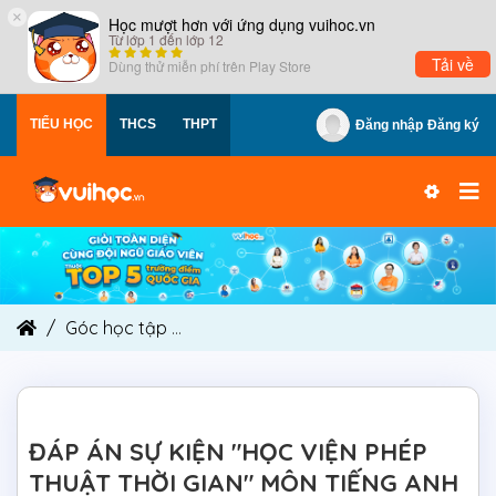
×
Học mượt hơn với ứng dụng vuihoc.vn
Từ lớp 1 đến lớp 12
Tải về
Dùng thử miễn phí trên
Play Store
TIỂU HỌC
THCS
THPT
Đăng nhập
Đăng ký
Góc học tập
ĐÁP ÁN SỰ KIỆN "HỌC VIỆN PHÉP T
ĐÁP ÁN SỰ KIỆN "HỌC VIỆN PHÉP
THUẬT THỜI GIAN" MÔN TIẾNG ANH