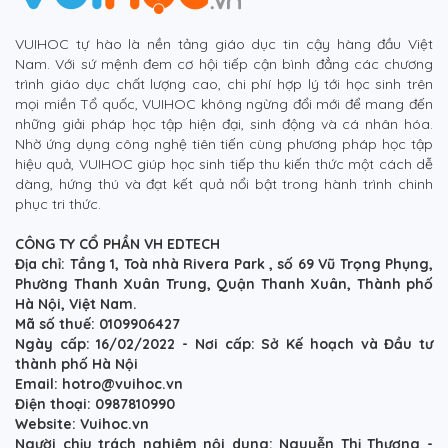
VUIHOC tự hào là nền tảng giáo dục tin cậy hàng đầu Việt
Nam. Với sứ mệnh đem cơ hội tiếp cận bình đẳng các chương
trình giáo dục chất lượng cao, chi phí hợp lý tới học sinh trên
mọi miền Tổ quốc, VUIHOC không ngừng đổi mới để mang đến
những giải pháp học tập hiện đại, sinh động và cá nhân hóa.
Nhờ ứng dụng công nghệ tiên tiến cùng phương pháp học tập
hiệu quả, VUIHOC giúp học sinh tiếp thu kiến thức một cách dễ
dàng, hứng thú và đạt kết quả nổi bật trong hành trình chinh
phục tri thức.
CÔNG TY CỔ PHẦN VH EDTECH
Địa chỉ: Tầng 1, Toà nhà Rivera Park , số 69 Vũ Trọng Phụng,
Phường Thanh Xuân Trung, Quận Thanh Xuân, Thành phố
Hà Nội, Việt Nam.
Mã số thuế: 0109906427
Ngày cấp: 16/02/2022 - Nơi cấp: Sở Kế hoạch và Đầu tư
thành phố Hà Nội
Email: hotro@vuihoc.vn
Điện thoại: 0987810990
Website: Vuihoc.vn
Người chịu trách nghiệm nội dung: Nguyễn Thị Thương -