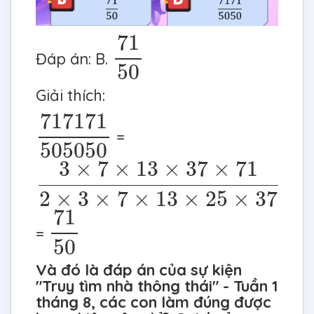
71
50
71
Đáp án: B.
50
Giải thích:
717
171
505
050
717
171
=
505
050
3
×
7
×
13
×
37
×
71
2
×
3
×
7
×
13
×
25
×
37
3
×
7
×
13
×
37
×
71
2
×
3
×
7
×
13
×
25
×
37
71
50
71
=
50
Và đó là đáp án của sự kiện
"Truy tìm nhà thông thái" - Tuần 1
tháng 8, các con làm đúng được