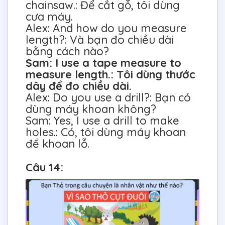
chainsaw.: Để cắt gỗ, tôi dùng
cưa máy.
Alex: And how do you measure
length?: Và bạn đo chiều dài
bằng cách nào?
Sam: I use a tape measure to
measure length.: Tôi dùng thước
dây để đo chiều dài.
Alex: Do you use a drill?: Bạn có
dùng máy khoan không?
Sam: Yes, I use a drill to make
holes.: Có, tôi dùng máy khoan
để khoan lỗ.
Câu 14: