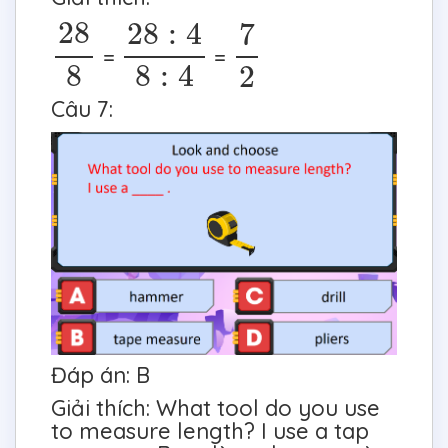
28
:
4
8
:
4
7
2
28
8
28
28
:
4
7
=
=
8
8
:
4
2
Câu 7:
Đáp án: B
Giải thích: What tool do you use
to measure length? I use a tap