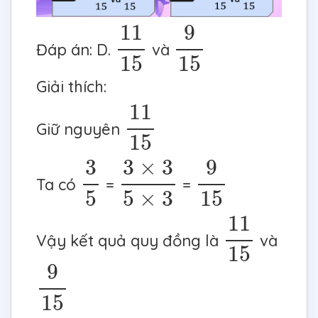
11
15
9
15
11
9
Đáp án: D.
và
15
15
Giải thích:
11
15
11
Giữ nguyên
15
9
15
3
5
3
×
3
5
×
3
9
3
3
×
3
Ta có
=
=
5
5
×
3
15
11
15
11
Vậy kết quả quy đồng là
và
15
9
15
9
15