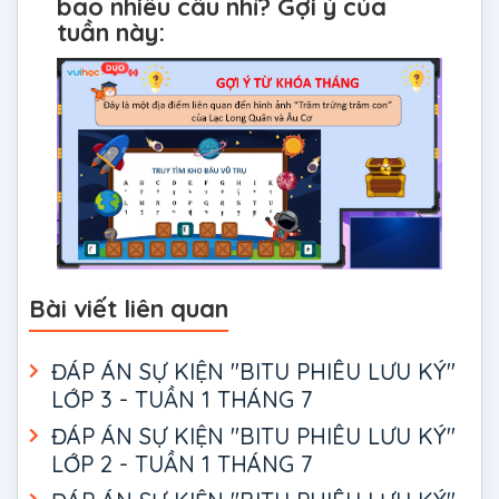
bao nhiêu câu nhỉ? Gợi ý của
tuần này:
Bài viết liên quan
ĐÁP ÁN SỰ KIỆN "BITU PHIÊU LƯU KÝ"
LỚP 3 - TUẦN 1 THÁNG 7
ĐÁP ÁN SỰ KIỆN "BITU PHIÊU LƯU KÝ"
LỚP 2 - TUẦN 1 THÁNG 7