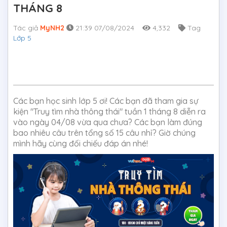
THÁNG 8
Tác giả
MyNH2
21:39 07/08/2024
4,332
Tag
Lớp 5
Các bạn học sinh lớp 5 ơi! Các bạn đã tham gia sự
kiện "Truy tìm nhà thông thái" tuần 1 tháng 8 diễn ra
vào ngày 04/08 vừa qua chưa? Các bạn làm đúng
bao nhiêu câu trên tổng số 15 câu nhỉ? Giờ chúng
mình hãy cùng đối chiếu đáp án nhé!