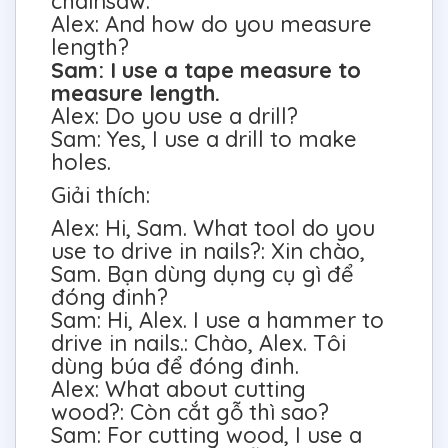
chainsaw.
Alex: And how do you measure
length?
Sam: I use a tape measure to
measure length.
Alex: Do you use a drill?
Sam: Yes, I use a drill to make
holes.
Giải thích:
Alex: Hi, Sam. What tool do you
use to drive in nails?: Xin chào,
Sam. Bạn dùng dụng cụ gì để
đóng đinh?
Sam: Hi, Alex. I use a hammer to
drive in nails.: Chào, Alex. Tôi
dùng búa để đóng đinh.
Alex: What about cutting
wood?: Còn cắt gỗ thì sao?
Sam: For cutting wood, I use a