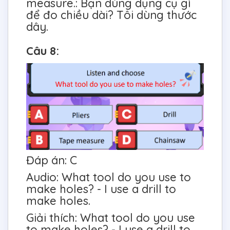
measure.: Bạn dùng dụng cụ gì
để đo chiều dài? Tôi dùng thước
dây.
Câu 8:
Đáp án: C
Audio: What tool do you use to
make holes? - I use a drill to
make holes.
Giải thích: What tool do you use
to make holes? - I use a drill to