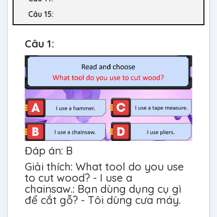
Câu 15:
Câu 1:
Đáp án: B
Giải thích: What tool do you use
to cut wood? - I use a
chainsaw.: Bạn dùng dụng cụ gì
để cắt gỗ? - Tôi dùng cưa máy.