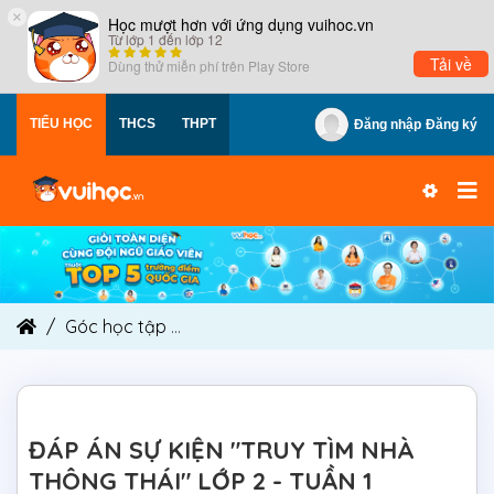
×
Học mượt hơn với ứng dụng vuihoc.vn
Từ lớp 1 đến lớp 12
Tải về
Dùng thử miễn phí trên
Play Store
TIỂU HỌC
THCS
THPT
Đăng nhập
Đăng ký
Góc học tập
ĐÁP ÁN SỰ KIỆN "TRUY TÌM NHÀ THÔ
ĐÁP ÁN SỰ KIỆN "TRUY TÌM NHÀ
THÔNG THÁI" LỚP 2 - TUẦN 1