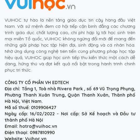
VUIHOC tự hào là nền tảng giáo dục tin cậy hàng đầu Việt
Nam. Với sứ mệnh đem cơ hội tiếp cận bình đẳng các chương
trình giáo dục chất lượng cao, chi phí hợp lý tới học sinh trên
mọi miền Tổ quốc, VUIHOC không ngừng đổi mới để mang đến
những giải pháp học tập hiện đại, sinh động và cá nhân hóa.
Nhờ ứng dụng công nghệ tiên tiến cùng phương pháp học tập
hiệu quả, VUIHOC giúp học sinh tiếp thu kiến thức một cách dễ
dàng, hứng thú và đạt kết quả nổi bật trong hành trình chinh
phục tri thức.
CÔNG TY CỔ PHẦN VH EDTECH
Địa chỉ: Tầng 1, Toà nhà Rivera Park , số 69 Vũ Trọng Phụng,
Phường Thanh Xuân Trung, Quận Thanh Xuân, Thành phố
Hà Nội, Việt Nam.
Mã số thuế: 0109906427
Ngày cấp: 16/02/2022 - Nơi cấp: Sở Kế hoạch và Đầu tư
thành phố Hà Nội
Email: hotro@vuihoc.vn
Điện thoại: 0987810990
Website: Vuihoc.vn