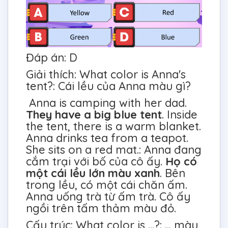
Đáp án: D
Giải thích: What color is Anna's
tent?: Cái lều của Anna màu gì?
Anna is camping with her dad.
They have a big blue tent
. Inside
the tent, there is a warm blanket.
Anna drinks tea from a teapot.
She sits on a red mat.: Anna đang
cắm trại với bố của cô ấy.
Họ có
một cái lều lớn màu xanh
. Bên
trong lều, có một cái chăn ấm.
Anna uống trà từ ấm trà. Cô ấy
ngồi trên tấm thảm màu đỏ.
Cấu trúc: What color is ...?: ... màu