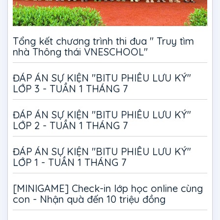
Tổng kết chương trình thi đua " Truy tìm
nhà Thông thái VNESCHOOL"
ĐÁP ÁN SỰ KIỆN "BITU PHIÊU LƯU KÝ"
LỚP 3 - TUẦN 1 THÁNG 7
ĐÁP ÁN SỰ KIỆN "BITU PHIÊU LƯU KÝ"
LỚP 2 - TUẦN 1 THÁNG 7
ĐÁP ÁN SỰ KIỆN "BITU PHIÊU LƯU KÝ"
LỚP 1 - TUẦN 1 THÁNG 7
[MINIGAME] Check-in lớp học online cùng
con - Nhận quà đến 10 triệu đồng