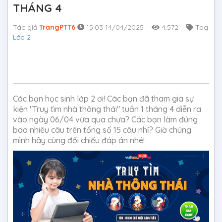
THÁNG 4
Tác giả
TrangPTT6
15:03 14/04/2025
4,572
Tag
Lớp 2
Các bạn học sinh lớp 2 ơi! Các bạn đã tham gia sự
kiện "Truy tìm nhà thông thái" tuần 1 tháng 4 diễn ra
vào ngày 06/04 vừa qua chưa? Các bạn làm đúng
bao nhiêu câu trên tổng số 15 câu nhỉ? Giờ chúng
mình hãy cùng đối chiếu đáp án nhé!