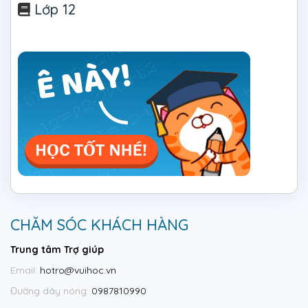
Lớp 12
CHĂM SÓC KHÁCH HÀNG
Trung tâm Trợ giúp
Email:
hotro@vuihoc.vn
Đường dây nóng:
0987810990