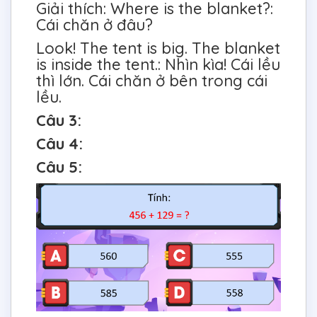
Giải thích: Where is the blanket?:
Cái chăn ở đâu?
Look! The tent is big. The blanket
is inside the tent.: Nhìn kìa! Cái lều
thì lớn. Cái chăn ở bên trong cái
lều.
Câu 3:
Câu 4:
Câu 5: