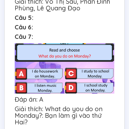
Giải thích: Võ Thị Sáu, Phan Đình
Phùng, Lê Quang Đạo
Câu 5:
Câu 6:
Câu 7:
Đáp án: A
Giải thích: What do you do on
Monday?: Bạn làm gì vào thứ
Hai?