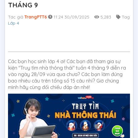
THÁNG 9
Tác giả
TrangPTT6
11:24 30/09/2025
5,283
Tag
Lớp 4
Các bạn học sinh lớp 4 ơi! Các bạn đã tham gia sự
kiện "Truy tìm nhà thông thái" tuần 4 tháng 9 diễn ra
vào ngày 28/09 vừa qua chưa? Các bạn làm đúng
bao nhiêu câu trên tổng số 15 câu nhỉ? Giờ chúng
mình hãy cùng đối chiếu đáp án nhé!