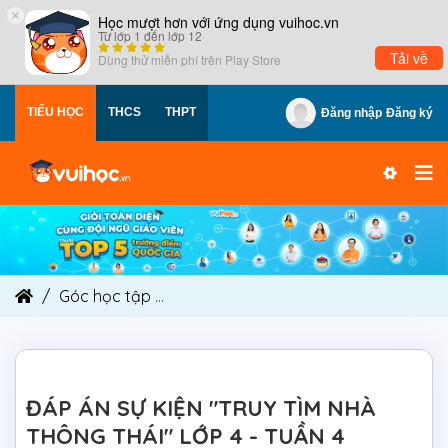
×
Học mượt hơn với ứng dụng vuihoc.vn
Từ lớp 1 đến lớp 12
Tải về
Dùng thử miễn phí trên
Play Store
TIỂU HỌC
THCS
THPT
Đăng nhập
Đăng ký
Góc học tập
ĐÁP ÁN SỰ KIỆN "TRUY TÌM NHÀ TH
ĐÁP ÁN SỰ KIỆN "TRUY TÌM NHÀ
THÔNG THÁI" LỚP 4 - TUẦN 4