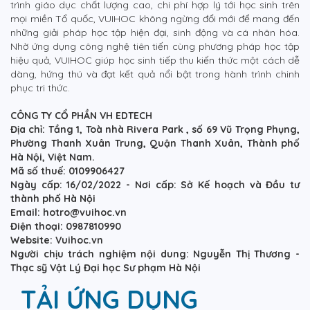
trình giáo dục chất lượng cao, chi phí hợp lý tới học sinh trên
mọi miền Tổ quốc, VUIHOC không ngừng đổi mới để mang đến
những giải pháp học tập hiện đại, sinh động và cá nhân hóa.
Nhờ ứng dụng công nghệ tiên tiến cùng phương pháp học tập
hiệu quả, VUIHOC giúp học sinh tiếp thu kiến thức một cách dễ
dàng, hứng thú và đạt kết quả nổi bật trong hành trình chinh
phục tri thức.
CÔNG TY CỔ PHẦN VH EDTECH
Địa chỉ: Tầng 1, Toà nhà Rivera Park , số 69 Vũ Trọng Phụng,
Phường Thanh Xuân Trung, Quận Thanh Xuân, Thành phố
Hà Nội, Việt Nam.
Mã số thuế: 0109906427
Ngày cấp: 16/02/2022 - Nơi cấp: Sở Kế hoạch và Đầu tư
thành phố Hà Nội
Email: hotro@vuihoc.vn
Điện thoại: 0987810990
Website: Vuihoc.vn
Người chịu trách nghiệm nội dung: Nguyễn Thị Thương -
Thạc sỹ Vật Lý Đại học Sư phạm Hà Nội
TẢI ỨNG DỤNG