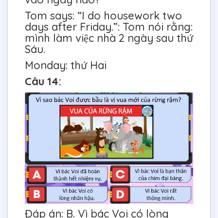
Tom says: “I do housework two
days after Friday.”: Tom nói rằng:
mình làm việc nhà 2 ngày sau thứ
Sáu.
Monday: thứ Hai
Câu 14:
Đáp án: B. Vì bác Voi có lòng