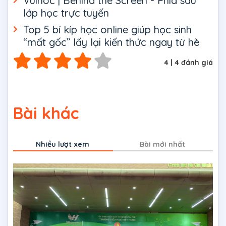
Vuihoc | Behind the Screen - Phía sau
lớp học trực tuyến
Top 5 bí kíp học online giúp học sinh
“mất gốc” lấy lại kiến thức ngay từ hè
4
|
4
đánh giá
Bài khác
Nhiều lượt xem
Bài mới nhất