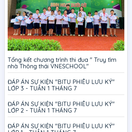
Tổng kết chương trình thi đua " Truy tìm
nhà Thông thái VNESCHOOL"
ĐÁP ÁN SỰ KIỆN "BITU PHIÊU LƯU KÝ"
LỚP 3 - TUẦN 1 THÁNG 7
ĐÁP ÁN SỰ KIỆN "BITU PHIÊU LƯU KÝ"
LỚP 2 - TUẦN 1 THÁNG 7
ĐÁP ÁN SỰ KIỆN "BITU PHIÊU LƯU KÝ"