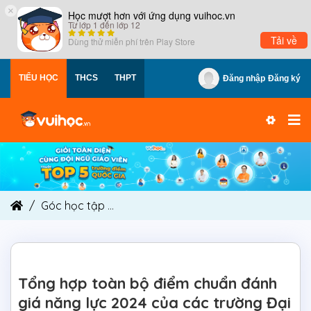
×
Học mượt hơn với ứng dụng vuihoc.vn
Từ lớp 1 đến lớp 12
Tải về
Dùng thử miễn phí trên
Play Store
TIỂU HỌC
THCS
THPT
Đăng nhập
Đăng ký
Góc học tập
Tổng hợp toàn bộ điểm chuẩn đánh 
Tổng hợp toàn bộ điểm chuẩn đánh
giá năng lực 2024 của các trường Đại