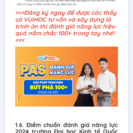
>>>Đăng ký ngay để được các thầy
cô VUIHOC tư vấn và xây dựng lộ
trình ôn thi đánh giá năng lực hiệu
quả nắm chắc 100+ trong tay nhé!
<<<
1.6. Điểm chuẩn đánh giá năng lực
2024 trường Đại học Kinh tế Quốc