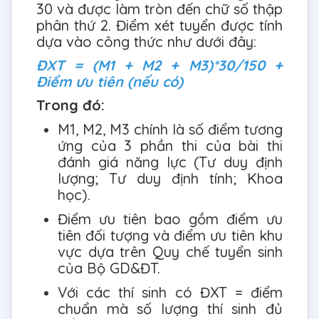
30 và được làm tròn đến chữ số thập
phân thứ 2. Điểm xét tuyển được tính
dựa vào công thức như dưới đây:
ĐXT = (M1 + M2 + M3)*30/150 +
Điểm ưu tiên (nếu có)
Trong đó:
M1, M2, M3 chính là số điểm tương
ứng của 3 phần thi của bài thi
đánh giá năng lực (Tư duy định
lượng; Tư duy định tính; Khoa
học).
Điểm ưu tiên bao gồm điểm ưu
tiên đối tượng và điểm ưu tiên khu
vực dựa trên Quy chế tuyển sinh
của Bộ GD&ĐT.
Với các thí sinh có ĐXT = điểm
chuẩn mà số lượng thí sinh đủ