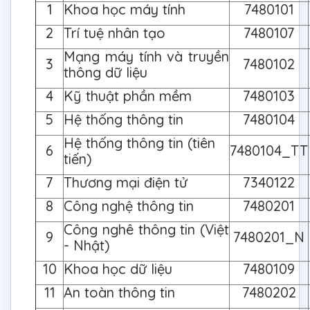
1
Khoa học máy tính
7480101
2
Trí tuệ nhân tạo
7480107
Mạng máy tính và truyền
3
7480102
thông dữ liệu
4
Kỹ thuật phần mềm
7480103
5
Hệ thống thông tin
7480104
Hệ thống thông tin (tiên
6
7480104_TT
tiến)
7
Thương mại điện tử
7340122
8
Công nghệ thông tin
7480201
Công nghê thông tin (Việt
9
7480201_N
- Nhật)
10
Khoa học dữ liệu
7480109
11
An toàn thông tin
7480202