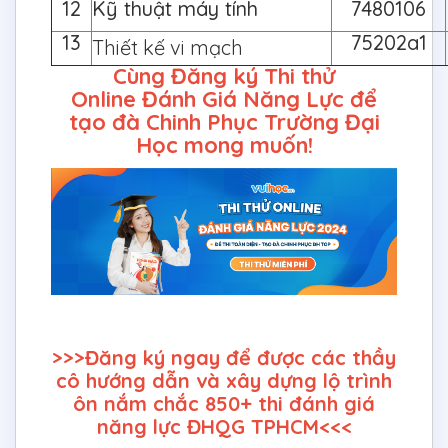
12
Kỹ thuật máy tính
7480106
13
75202a1
Thiết kế vi mạch
Cùng Đăng ký Thi thử
Online Đánh Giá Năng Lực để
tạo đà Chinh Phục Trường Đại
Học mong muốn!
>>>Đăng ký ngay để được các thầy
cô hướng dẫn và xây dựng lộ trình
ôn nắm chắc 850+ thi đánh giá
năng lực ĐHQG TPHCM<<<