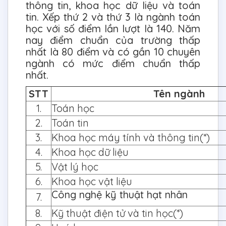
thông tin, khoa học dữ liệu và toán
tin. Xếp thứ 2 và thứ 3 là ngành toán
học với số điểm lần lượt là 140. Năm
nay điểm chuẩn của trường thấp
nhất là 80 điểm và có gần 10 chuyên
ngành có mức điểm chuẩn thấp
nhất.
STT
Tên ngành
1.
Toán học
2.
Toán tin
3.
Khoa học máy tính và thông tin(*)
4.
Khoa học dữ liệu
5.
Vật lý học
6.
Khoa học vật liệu
Công nghệ kỹ thuật hạt nhân
7.
8.
Kỹ thuật điện tử và tin học(*)