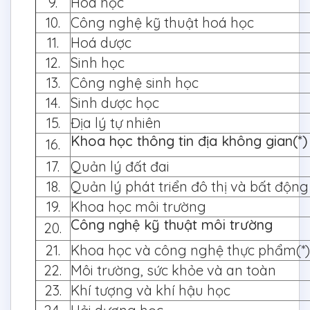
9.
Hoá học
10.
Công nghệ kỹ thuật hoá học
11.
Hoá dược
12.
Sinh học
13.
Công nghệ sinh học
14.
Sinh dược học
15.
Địa lý tự nhiên
Khoa học thông tin địa không gian(*)
16.
17.
Quản lý đất đai
18.
Quản lý phát triển đô thị và bất động
19.
Khoa học môi trường
Công nghệ kỹ thuật môi trường
20.
21.
Khoa học và công nghệ thực phẩm(*)
22.
Môi trường, sức khỏe và an toàn
23.
Khí tượng và khí hậu học