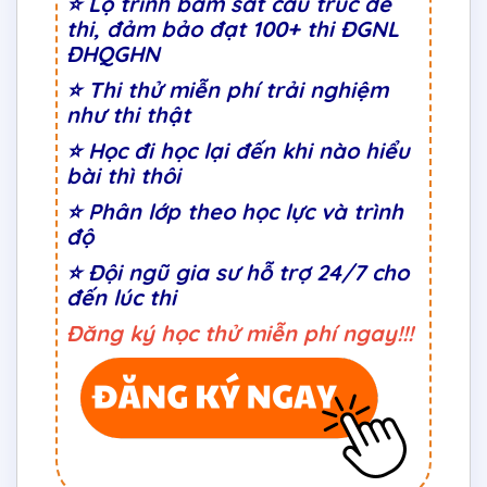
⭐
Lộ trình bám sát cấu trúc đề
thi, đảm bảo đạt 100+ thi ĐGNL
ĐHQGHN
⭐
Thi thử miễn phí trải nghiệm
như thi thật
⭐ Học đi học lại đến khi nào hiểu
bài thì thôi
⭐
Phân lớp theo học lực và trình
độ
⭐ Đội ngũ gia sư hỗ trợ 24/7 cho
đến lúc thi
Đăng ký học thử miễn phí ngay!!!