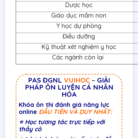
Dược học
Giáo dục mầm non
Y học dự phòng
Điều dưỡng
Kỹ thuật xét nghiệm y học
Các ngành còn lại
PAS ĐGNL
VUIHOC
–
GIẢI
PHÁP ÔN LUYỆN CÁ NHÂN
HÓA
Khóa ôn thi đánh giá năng lực
online
ĐẦU TIÊN VÀ DUY NHẤT:
⭐
Học tương tác trực tiếp với
thầy cô