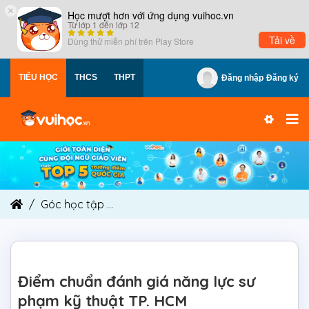
×
Học mượt hơn với ứng dụng vuihoc.vn
Từ lớp 1 đến lớp 12
Tải về
Dùng thử miễn phí trên
Play Store
TIỂU HỌC
THCS
THPT
Đăng nhập
Đăng ký
Góc học tập
Điểm chuẩn đánh giá năng lực sư p
Điểm chuẩn đánh giá năng lực sư
phạm kỹ thuật TP. HCM