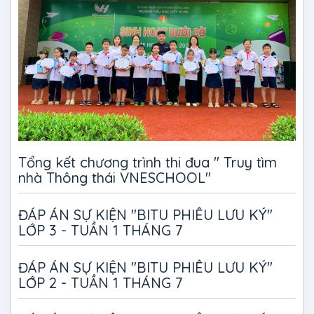
Tổng kết chương trình thi đua " Truy tìm
nhà Thông thái VNESCHOOL"
ĐÁP ÁN SỰ KIỆN "BITU PHIÊU LƯU KÝ"
LỚP 3 - TUẦN 1 THÁNG 7
ĐÁP ÁN SỰ KIỆN "BITU PHIÊU LƯU KÝ"
LỚP 2 - TUẦN 1 THÁNG 7