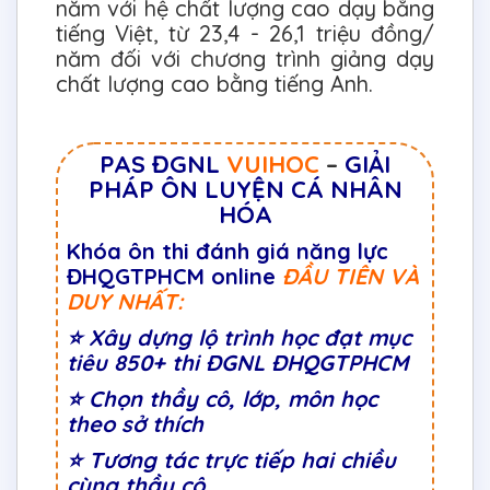
năm với hệ chất lượng cao dạy bằng
tiếng Việt, từ 23,4 - 26,1 triệu đồng/
năm đối với chương trình giảng dạy
chất lượng cao bằng tiếng Anh.
PAS ĐGNL
VUIHOC
–
GIẢI
PHÁP ÔN LUYỆN CÁ NHÂN
HÓA
Khóa ôn thi đánh giá năng lực
ĐHQGTPHCM online
ĐẦU TIÊN VÀ
DUY NHẤT:
⭐
Xây dựng lộ trình học đạt mục
tiêu 850+ thi ĐGNL ĐHQGTPHCM
⭐
Chọn thầy cô, lớp, môn học
theo sở thích
⭐
Tương tác trực tiếp hai chiều
cùng thầy cô