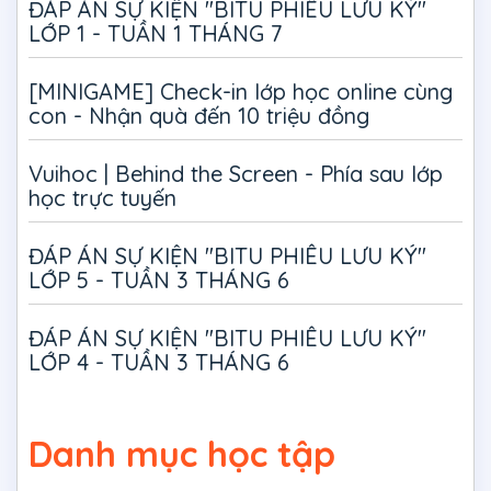
ĐÁP ÁN SỰ KIỆN "BITU PHIÊU LƯU KÝ"
LỚP 1 - TUẦN 1 THÁNG 7
[MINIGAME] Check-in lớp học online cùng
con - Nhận quà đến 10 triệu đồng
Vuihoc | Behind the Screen - Phía sau lớp
học trực tuyến
ĐÁP ÁN SỰ KIỆN "BITU PHIÊU LƯU KÝ"
LỚP 5 - TUẦN 3 THÁNG 6
ĐÁP ÁN SỰ KIỆN "BITU PHIÊU LƯU KÝ"
LỚP 4 - TUẦN 3 THÁNG 6
Danh mục học tập