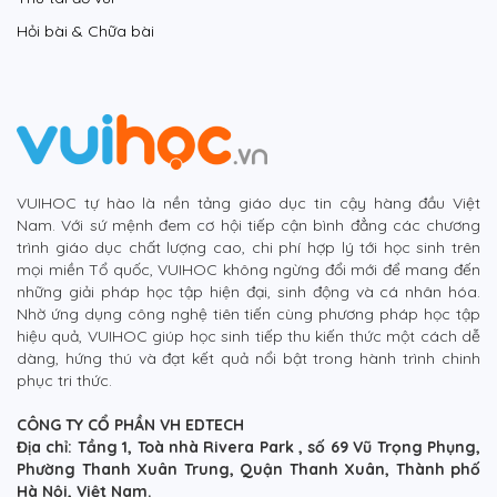
Hỏi bài & Chữa bài
VUIHOC tự hào là nền tảng giáo dục tin cậy hàng đầu Việt
Nam. Với sứ mệnh đem cơ hội tiếp cận bình đẳng các chương
trình giáo dục chất lượng cao, chi phí hợp lý tới học sinh trên
mọi miền Tổ quốc, VUIHOC không ngừng đổi mới để mang đến
những giải pháp học tập hiện đại, sinh động và cá nhân hóa.
Nhờ ứng dụng công nghệ tiên tiến cùng phương pháp học tập
hiệu quả, VUIHOC giúp học sinh tiếp thu kiến thức một cách dễ
dàng, hứng thú và đạt kết quả nổi bật trong hành trình chinh
phục tri thức.
CÔNG TY CỔ PHẦN VH EDTECH
Địa chỉ: Tầng 1, Toà nhà Rivera Park , số 69 Vũ Trọng Phụng,
Phường Thanh Xuân Trung, Quận Thanh Xuân, Thành phố
Hà Nội, Việt Nam.