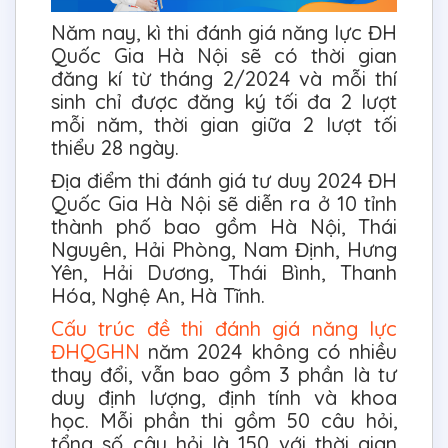
Năm nay, kì thi đánh giá năng lực ĐH
Quốc Gia Hà Nội sẽ có thời gian
đăng kí từ tháng 2/2024 và mỗi thí
sinh chỉ được đăng ký tối đa 2 lượt
mỗi năm, thời gian giữa 2 lượt tối
thiểu 28 ngày.
Địa điểm thi đánh giá tư duy 2024 ĐH
Quốc Gia Hà Nội sẽ diễn ra ở 10 tỉnh
thành phố bao gồm Hà Nội, Thái
Nguyên, Hải Phòng, Nam Định, Hưng
Yên, Hải Dương, Thái Bình, Thanh
Hóa, Nghệ An, Hà Tĩnh.
Cấu trúc đề thi đánh giá năng lực
ĐHQGHN
năm 2024 không có nhiều
thay đổi, vẫn bao gồm 3 phần là tư
duy định lượng, định tính và khoa
học. Mỗi phần thi gồm 50 câu hỏi,
tổng số câu hỏi là 150 với thời gian