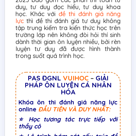
duy, tư duy đọc hiểu, tư duy khoa
học. Khác với
đề thi đánh giá năng
lực
thì đề thi đánh giá tư duy không
tập trung kiểm tra kiến thức học trên
trường lớp nên không đòi hỏi thí sinh
dành thời gian ôn luyện nhiều, bởi rèn
luyện tư duy đã được hình thành
trong suốt quá trình học.
PAS ĐGNL
VUIHOC
–
GIẢI
PHÁP ÔN LUYỆN CÁ NHÂN
HÓA
Khóa ôn thi đánh giá năng lực
online
ĐẦU TIÊN VÀ DUY NHẤT:
⭐
Học tương tác trực tiếp với
thầy cô