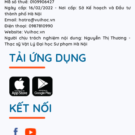
Mã số thuế: 0109906427
Ngày cấp: 16/02/2022 - Nơi cấp: Sở Kế hoạch và Đầu tư
thành phố Hà Nội
Email: hotro@vuihoc.vn
Điện thoại: 0987810990
Website: Vuihoc.vn
Người chịu trách nghiệm nội dung: Nguyễn Thị Thương -
Thạc sỹ Vật Lý Đại học Sư phạm Hà Nội
TẢI ỨNG DỤNG
KẾT NỐI