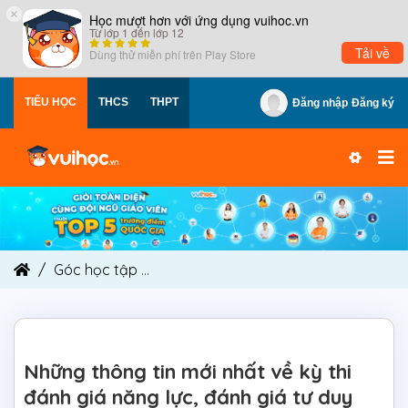
×
Học mượt hơn với ứng dụng vuihoc.vn
Từ lớp 1 đến lớp 12
Tải về
Dùng thử miễn phí trên
Play Store
TIỂU HỌC
THCS
THPT
Đăng nhập
Đăng ký
Góc học tập
Những thông tin mới nhất về kỳ thi 
Những thông tin mới nhất về kỳ thi
đánh giá năng lực, đánh giá tư duy