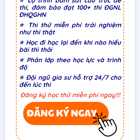
⭐
Lộ trình bám sát cấu trúc đề
thi, đảm bảo đạt 100+ thi ĐGNL
ĐHQGHN
⭐
Thi thử miễn phí trải nghiệm
như thi thật
⭐ Học đi học lại đến khi nào hiểu
bài thì thôi
⭐
Phân lớp theo học lực và trình
độ
⭐ Đội ngũ gia sư hỗ trợ 24/7 cho
đến lúc thi
Đăng ký học thử miễn phí ngay!!!