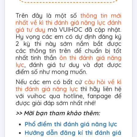
Trên đây là một số
thông tin mới
nhất về kì thi đánh giá năng lực đánh
giá tư duy
mà VUIHOC đã cập nhật.
Hy vọng các em có dự định đăng ký
2 kỳ thi này sớm nắm bắt được
các thông tin trên để chuẩn bị tốt
nhất tinh thần
ôn thi đánh giá năng
lực
, đánh giá tư duy và đạt được
điểm số như mong muốn.
Nếu các em có bất cứ
câu hỏi về kì
thi đánh giá năng lực
thì hãy liên hệ
với vuihoc qua hotline, fanpage để
được giải đáp sớm nhất nhé!
>> Mời bạn tham khảo thêm:
Phổ điểm thi đánh giá năng lực
Hướng dẫn đăng kí thi đánh giá