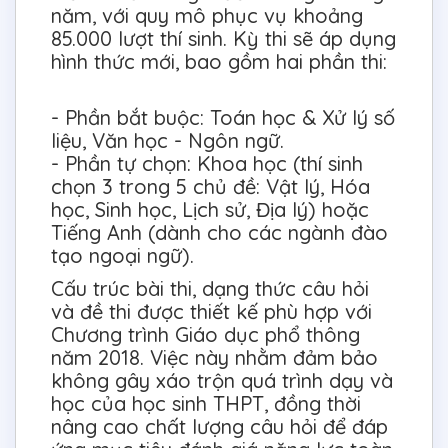
năm, với quy mô phục vụ khoảng
85.000 lượt thí sinh. Kỳ thi sẽ áp dụng
hình thức mới, bao gồm hai phần thi:
- Phần bắt buộc: Toán học & Xử lý số
liệu, Văn học - Ngôn ngữ.
- Phần tự chọn: Khoa học (thí sinh
chọn 3 trong 5 chủ đề: Vật lý, Hóa
học, Sinh học, Lịch sử, Địa lý) hoặc
Tiếng Anh (dành cho các ngành đào
tạo ngoại ngữ).
Cấu trúc bài thi, dạng thức câu hỏi
và đề thi được thiết kế phù hợp với
Chương trình Giáo dục phổ thông
năm 2018. Việc này nhằm đảm bảo
không gây xáo trộn quá trình dạy và
học của học sinh THPT, đồng thời
nâng cao chất lượng câu hỏi để đáp