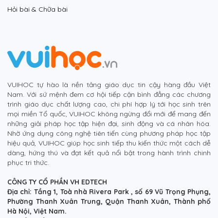
Hỏi bài & Chữa bài
VUIHOC tự hào là nền tảng giáo dục tin cậy hàng đầu Việt
Nam. Với sứ mệnh đem cơ hội tiếp cận bình đẳng các chương
trình giáo dục chất lượng cao, chi phí hợp lý tới học sinh trên
mọi miền Tổ quốc, VUIHOC không ngừng đổi mới để mang đến
những giải pháp học tập hiện đại, sinh động và cá nhân hóa.
Nhờ ứng dụng công nghệ tiên tiến cùng phương pháp học tập
hiệu quả, VUIHOC giúp học sinh tiếp thu kiến thức một cách dễ
dàng, hứng thú và đạt kết quả nổi bật trong hành trình chinh
phục tri thức.
CÔNG TY CỔ PHẦN VH EDTECH
Địa chỉ: Tầng 1, Toà nhà Rivera Park , số 69 Vũ Trọng Phụng,
Phường Thanh Xuân Trung, Quận Thanh Xuân, Thành phố
Hà Nội, Việt Nam.