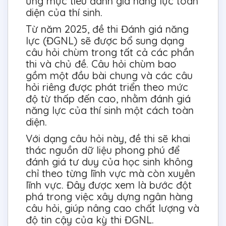
ứng mục tiêu đánh giá năng lực toàn
diện của thí sinh.
Từ năm 2025, đề thi Đánh giá năng
lực (ĐGNL) sẽ được bổ sung dạng
câu hỏi chùm trong tất cả các phần
thi và chủ đề. Câu hỏi chùm bao
gồm một đầu bài chung và các câu
hỏi riêng được phát triển theo mức
độ từ thấp đến cao, nhằm đánh giá
năng lực của thí sinh một cách toàn
diện.
Với dạng câu hỏi này, đề thi sẽ khai
thác nguồn dữ liệu phong phú để
đánh giá tư duy của học sinh không
chỉ theo từng lĩnh vực mà còn xuyên
lĩnh vực. Đây được xem là bước đột
phá trong việc xây dựng ngân hàng
câu hỏi, giúp nâng cao chất lượng và
độ tin cậy của kỳ thi ĐGNL.