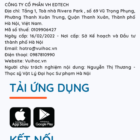
CÔNG TY CỔ PHẦN VH EDTECH
Địa chỉ: Tầng 1, Toà nhà Rivera Park , số 69 Vũ Trọng Phụng,
Phường Thanh Xuân Trung, Quận Thanh Xuân, Thành phố
Hà Nội, Việt Nam.
Mã số thuế: 0109906427
Ngày cấp: 16/02/2022 - Nơi cấp: Sở Kế hoạch và Đầu tư
thành phố Hà Nội
Email: hotro@vuihoc.vn
Điện thoại: 0987810990
Website: Vuihoc.vn
Người chịu trách nghiệm nội dung: Nguyễn Thị Thương -
Thạc sỹ Vật Lý Đại học Sư phạm Hà Nội
TẢI ỨNG DỤNG
KẾT NỐI