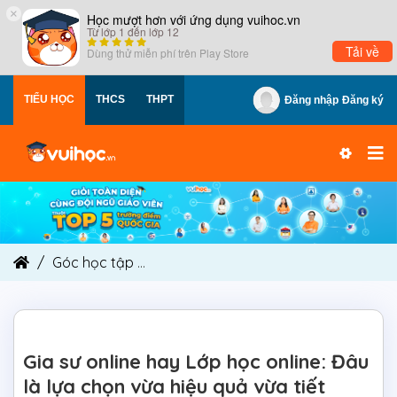
×
Học mượt hơn với ứng dụng vuihoc.vn
Từ lớp 1 đến lớp 12
Tải về
Dùng thử miễn phí trên
Play Store
TIỂU HỌC
THCS
THPT
Đăng nhập
Đăng ký
Góc học tập
Gia sư online hay Lớp học online: Đ
Gia sư online hay Lớp học online: Đâu
là lựa chọn vừa hiệu quả vừa tiết