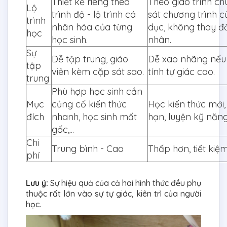
Thiết kế riêng theo
Theo giáo trình c
Lộ
trình độ - lộ trình cá
sát chương trình c
trình
nhân hóa của từng
dục, không thay đổ
học
học sinh.
nhân.
Sự
Dễ tập trung, giáo
Dễ xao nhãng nếu
tập
viên kèm cặp sát sao.
tính tự giác cao.
trung
Phù hợp học sinh cần
Mục
củng cố kiến thức
Học kiến thức mới, 
đích
nhanh, học sinh mất
hạn, luyện kỹ năn
gốc,...
Chi
Trung bình - Cao
Thấp hơn, tiết kiệm
phí
Lưu ý:
Sự hiệu quả của cả hai hình thức đều phụ
thuộc rất lớn vào sự tự giác, kiên trì của người
học.