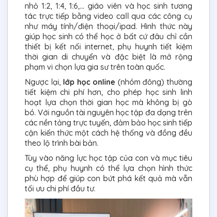
nhỏ 1:2, 1:4, 1:6,... giáo viên và học sinh tương
tác trực tiếp bằng video call qua các công cụ
như máy tính/điện thoại/ipad. Hình thức này
giúp học sinh có thể học ở bất cứ đâu chỉ cần
thiết bị kết nối internet, phụ huynh tiết kiệm
thời gian di chuyển và đặc biệt là mở rộng
phạm vi chọn lựa gia sư trên toàn quốc.
Ngược lại,
lớp học online
(nhóm đông) thường
tiết kiệm chi phí hơn, cho phép học sinh linh
hoạt lựa chọn thời gian học mà không bị gò
bó. Với nguồn tài nguyên học tập đa dạng trên
các nền tảng trực tuyến, đảm bảo học sinh tiếp
cận kiến thức một cách hệ thống và đồng đều
theo lộ trình bài bản.
Tùy vào năng lực học tập của con và mục tiêu
cụ thể, phụ huynh có thể lựa chọn hình thức
phù hợp để giúp con bứt phá kết quả mà vẫn
tối ưu chi phí đầu tư.