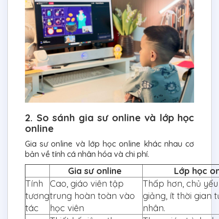
2. So sánh gia sư online và lớp học
online
Gia sư online và lớp học online khác nhau cơ
bản về tính cá nhân hóa và chi phí.
Gia sư online
Lớp học o
Tính
Cao, giáo viên tập
Thấp hơn, chủ yếu
tương
trung hoàn toàn vào
giảng, ít thời gian
tác
học viên
nhân.