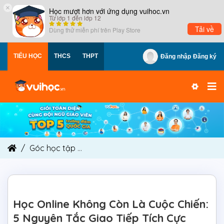
×
Học mượt hơn với ứng dụng vuihoc.vn
Từ lớp 1 đến lớp 12
Tải về
Dùng thử miễn phí trên
Play Store
TIỂU HỌC
THCS
THPT
Đăng nhập
Đăng ký
Góc học tập
Học Online Không Còn Là Cuộc Chiế
Học Online Không Còn Là Cuộc Chiến:
5 Nguyên Tắc Giao Tiếp Tích Cực