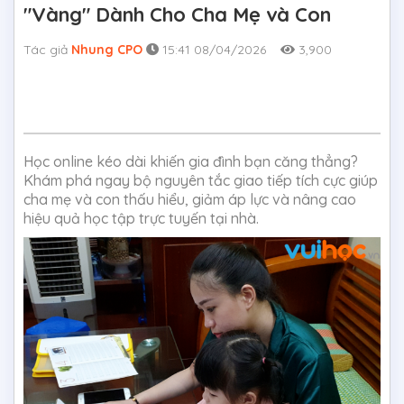
"Vàng" Dành Cho Cha Mẹ và Con
Tác giả
Nhung CPO
15:41 08/04/2026
3,900
Học online kéo dài khiến gia đình bạn căng thẳng?
Khám phá ngay bộ nguyên tắc giao tiếp tích cực giúp
cha mẹ và con thấu hiểu, giảm áp lực và nâng cao
hiệu quả học tập trực tuyến tại nhà.