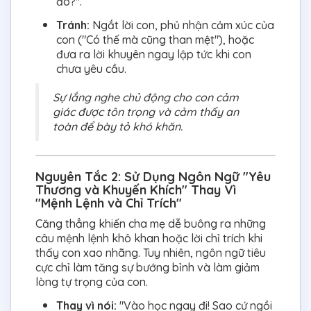
đó?".
Tránh:
Ngắt lời con, phủ nhận cảm xúc của
con ("Có thế mà cũng than mệt"), hoặc
đưa ra lời khuyên ngay lập tức khi con
chưa yêu cầu.
Sự lắng nghe chủ động cho con cảm
giác được tôn trọng và cảm thấy an
toàn để bày tỏ khó khăn.
Nguyên Tắc 2: Sử Dụng Ngôn Ngữ "Yêu
Thương và Khuyến Khích" Thay Vì
"Mệnh Lệnh và Chỉ Trích"
Căng thẳng khiến cha mẹ dễ buông ra những
câu mệnh lệnh khô khan hoặc lời chỉ trích khi
thấy con xao nhãng. Tuy nhiên, ngôn ngữ tiêu
cực chỉ làm tăng sự bướng bỉnh và làm giảm
lòng tự trọng của con.
Thay vì nói:
"Vào học ngay đi! Sao cứ ngồi