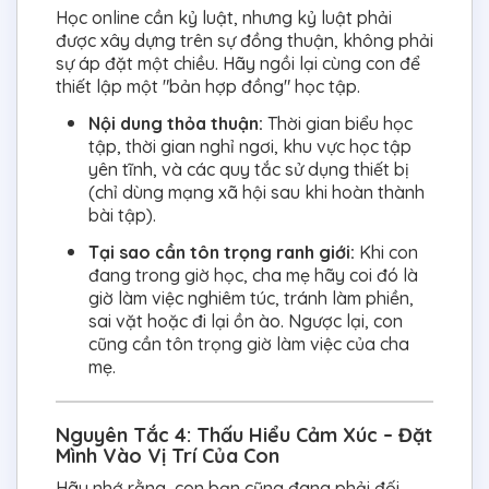
Học online cần kỷ luật, nhưng kỷ luật phải
được xây dựng trên sự đồng thuận, không phải
sự áp đặt một chiều. Hãy ngồi lại cùng con để
thiết lập một "bản hợp đồng" học tập.
Nội dung thỏa thuận:
Thời gian biểu học
tập, thời gian nghỉ ngơi, khu vực học tập
yên tĩnh, và các quy tắc sử dụng thiết bị
(chỉ dùng mạng xã hội sau khi hoàn thành
bài tập).
Tại sao cần tôn trọng ranh giới:
Khi con
đang trong giờ học, cha mẹ hãy coi đó là
giờ làm việc nghiêm túc, tránh làm phiền,
sai vặt hoặc đi lại ồn ào. Ngược lại, con
cũng cần tôn trọng giờ làm việc của cha
mẹ.
Nguyên Tắc 4: Thấu Hiểu Cảm Xúc – Đặt
Mình Vào Vị Trí Của Con
Hãy nhớ rằng, con bạn cũng đang phải đối