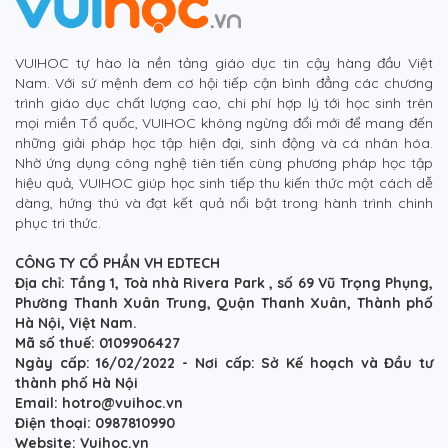
VUIHOC tự hào là nền tảng giáo dục tin cậy hàng đầu Việt
Nam. Với sứ mệnh đem cơ hội tiếp cận bình đẳng các chương
trình giáo dục chất lượng cao, chi phí hợp lý tới học sinh trên
mọi miền Tổ quốc, VUIHOC không ngừng đổi mới để mang đến
những giải pháp học tập hiện đại, sinh động và cá nhân hóa.
Nhờ ứng dụng công nghệ tiên tiến cùng phương pháp học tập
hiệu quả, VUIHOC giúp học sinh tiếp thu kiến thức một cách dễ
dàng, hứng thú và đạt kết quả nổi bật trong hành trình chinh
phục tri thức.
CÔNG TY CỔ PHẦN VH EDTECH
Địa chỉ: Tầng 1, Toà nhà Rivera Park , số 69 Vũ Trọng Phụng,
Phường Thanh Xuân Trung, Quận Thanh Xuân, Thành phố
Hà Nội, Việt Nam.
Mã số thuế: 0109906427
Ngày cấp: 16/02/2022 - Nơi cấp: Sở Kế hoạch và Đầu tư
thành phố Hà Nội
Email: hotro@vuihoc.vn
Điện thoại: 0987810990
Website: Vuihoc.vn