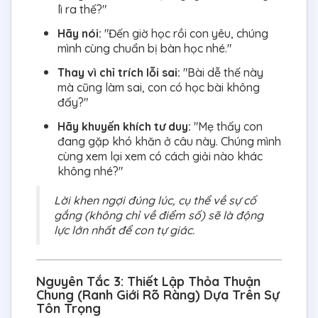
lì ra thế?"
Hãy nói:
"Đến giờ học rồi con yêu, chúng
mình cùng chuẩn bị bàn học nhé."
Thay vì chỉ trích lỗi sai:
"Bài dễ thế này
mà cũng làm sai, con có học bài không
đấy?"
Hãy khuyến khích tư duy:
"Mẹ thấy con
đang gặp khó khăn ở câu này. Chúng mình
cùng xem lại xem có cách giải nào khác
không nhé?"
Lời khen ngợi đúng lúc, cụ thể về sự cố
gắng (không chỉ về điểm số) sẽ là động
lực lớn nhất để con tự giác.
Nguyên Tắc 3: Thiết Lập Thỏa Thuận
Chung (Ranh Giới Rõ Ràng) Dựa Trên Sự
Tôn Trọng