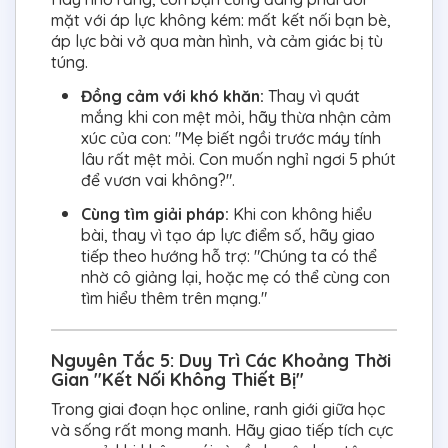
mặt với áp lực không kém: mất kết nối bạn bè,
áp lực bài vở qua màn hình, và cảm giác bị tù
túng.
Đồng cảm với khó khăn:
Thay vì quát
mắng khi con mệt mỏi, hãy thừa nhận cảm
xúc của con: "Mẹ biết ngồi trước máy tính
lâu rất mệt mỏi. Con muốn nghỉ ngơi 5 phút
để vươn vai không?".
Cùng tìm giải pháp:
Khi con không hiểu
bài, thay vì tạo áp lực điểm số, hãy giao
tiếp theo hướng hỗ trợ: "Chúng ta có thể
nhờ cô giảng lại, hoặc mẹ có thể cùng con
tìm hiểu thêm trên mạng."
Nguyên Tắc 5: Duy Trì Các Khoảng Thời
Gian "Kết Nối Không Thiết Bị"
Trong giai đoạn học online, ranh giới giữa học
và sống rất mong manh. Hãy giao tiếp tích cực