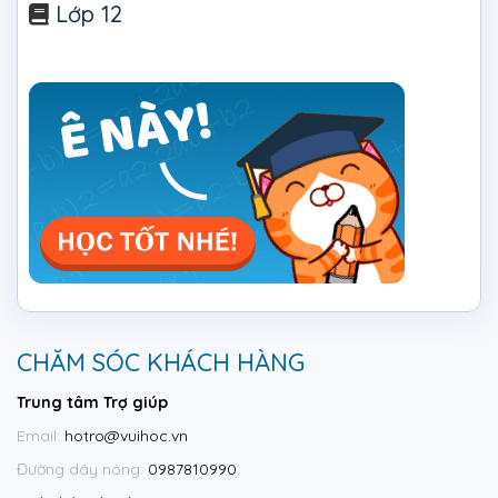
Lớp 12
CHĂM SÓC KHÁCH HÀNG
Trung tâm Trợ giúp
Email:
hotro@vuihoc.vn
Đường dây nóng:
0987810990