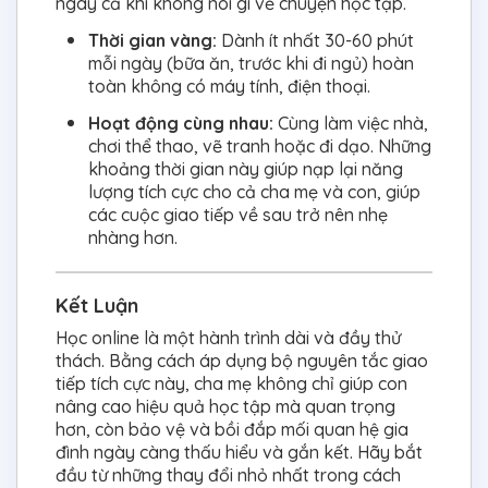
ngay cả khi không nói gì về chuyện học tập.
Thời gian vàng:
Dành ít nhất 30-60 phút
mỗi ngày (bữa ăn, trước khi đi ngủ) hoàn
toàn không có máy tính, điện thoại.
Hoạt động cùng nhau:
Cùng làm việc nhà,
chơi thể thao, vẽ tranh hoặc đi dạo. Những
khoảng thời gian này giúp nạp lại năng
lượng tích cực cho cả cha mẹ và con, giúp
các cuộc giao tiếp về sau trở nên nhẹ
nhàng hơn.
Kết Luận
Học online là một hành trình dài và đầy thử
thách. Bằng cách áp dụng bộ nguyên tắc giao
tiếp tích cực này, cha mẹ không chỉ giúp con
nâng cao hiệu quả học tập mà quan trọng
hơn, còn bảo vệ và bồi đắp mối quan hệ gia
đình ngày càng thấu hiểu và gắn kết. Hãy bắt
đầu từ những thay đổi nhỏ nhất trong cách