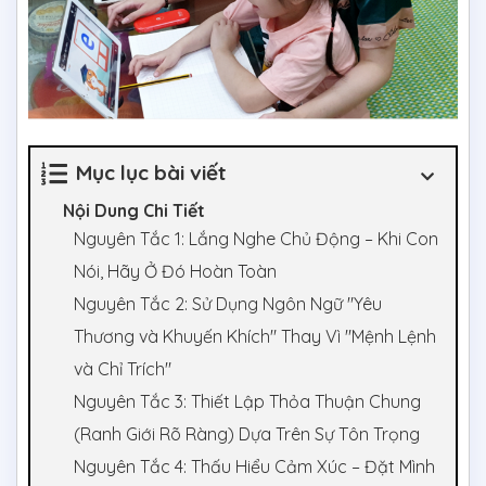
Mục lục bài viết
Nội Dung Chi Tiết
Nguyên Tắc 1: Lắng Nghe Chủ Động – Khi Con
Nói, Hãy Ở Đó Hoàn Toàn
Nguyên Tắc 2: Sử Dụng Ngôn Ngữ "Yêu
Thương và Khuyến Khích" Thay Vì "Mệnh Lệnh
và Chỉ Trích"
Nguyên Tắc 3: Thiết Lập Thỏa Thuận Chung
(Ranh Giới Rõ Ràng) Dựa Trên Sự Tôn Trọng
Nguyên Tắc 4: Thấu Hiểu Cảm Xúc – Đặt Mình