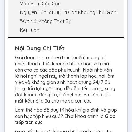
Vào Vị Trí Của Con
Nguyên Tắc 5: Duy Trì Các Khoảng Thời Gian
"Kết Nối Không Thiết Bị"
Kết Luận
Nội Dung Chi Tiết
Giai đoạn học online (trực tuyến) mang lại
nhiều thách thức không chỉ cho học sinh mà
còn cho cả các bậc phụ huynh. Ngôi nhà vốn
là nơi nghỉ ngơi nay trở thành lớp học, nơi làm
việc và không gian sinh hoạt chung 24/7. Sự
thay đổi đột ngột này dễ dẫn đến những xung
đột không đáng có, sự mệt mỏi và cảm giác
mất kết nối giữa cha mẹ và con cái.
Làm thế nào để duy trì hòa khí gia đình và giúp
con học tập hiệu quả? Chìa khóa chính là
Giao
tiếp tích cực
.
Giao tiếp tích cực không chỉ là cách chúng ta