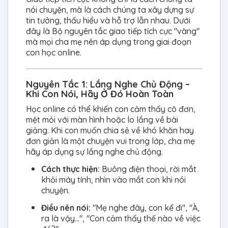
nói chuyện, mà là cách chúng ta xây dựng sự
tin tưởng, thấu hiểu và hỗ trợ lẫn nhau. Dưới
đây là Bộ nguyên tắc giao tiếp tích cực "vàng"
mà mọi cha mẹ nên áp dụng trong giai đoạn
con học online.
Nguyên Tắc 1: Lắng Nghe Chủ Động –
Khi Con Nói, Hãy Ở Đó Hoàn Toàn
Học online có thể khiến con cảm thấy cô đơn,
mệt mỏi với màn hình hoặc lo lắng về bài
giảng. Khi con muốn chia sẻ về khó khăn hay
đơn giản là một chuyện vui trong lớp, cha mẹ
hãy áp dụng sự lắng nghe chủ động.
Cách thực hiện:
Buông điện thoại, rời mắt
khỏi máy tính, nhìn vào mắt con khi nói
chuyện.
Điều nên nói:
"Mẹ nghe đây, con kể đi", "À,
ra là vậy...", "Con cảm thấy thế nào về việc