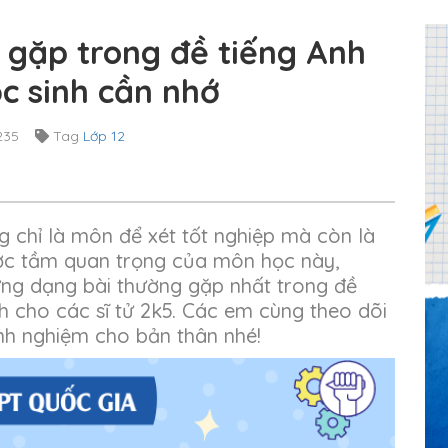
 gặp trong đề tiếng Anh
c sinh cần nhớ
235
Tag
Lớp 12
 chỉ là môn để xét tốt nghiệp mà còn là
ược tầm quan trọng của môn học này,
ng dạng bài thường gặp nhất trong đề
nh cho các sĩ tử 2k5. Các em cùng theo dõi
kinh nghiệm cho bản thân nhé!