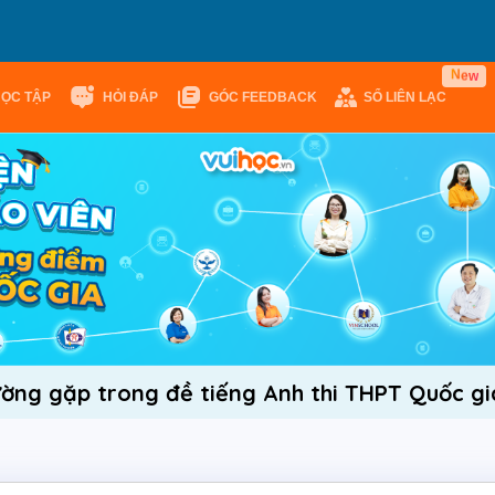
e
N
w
HỌC TẬP
HỎI ĐÁP
GÓC FEEDBACK
SỔ LIÊN LẠC
ờng gặp trong đề tiếng Anh thi THPT Quốc gi