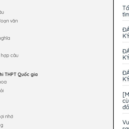
Tổ
âu
tì
 đoạn văn
ĐÁ
KÝ
nghĩa
ĐÁ
t hợp câu
KÝ
ĐÁ
 thi THPT Quốc gia
KÝ
khoa
ải
[M
cù
đ
ợi nhớ
Vu
ng
sa