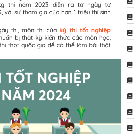
kỳ thi năm 2023 diễn ra từ ngày từ
ới sự tham gia của hơn 1 triệu thí sinh
gày thi, môn thi của
kỳ thi tốt nghiệp
huẩn bị thật kỹ kiến thức các môn học,
 thi thpt quốc gia để có thể làm bài thật