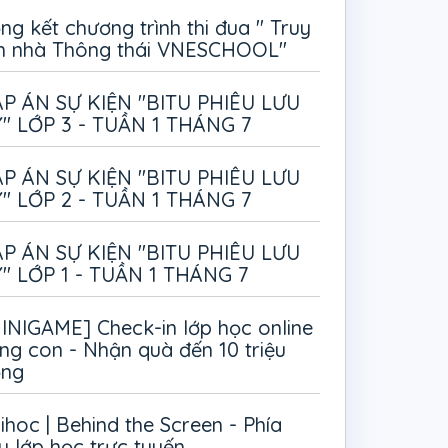
ng kết chương trình thi đua " Truy
m nhà Thông thái VNESCHOOL"
P ÁN SỰ KIỆN "BITU PHIÊU LƯU
" LỚP 3 - TUẦN 1 THÁNG 7
P ÁN SỰ KIỆN "BITU PHIÊU LƯU
" LỚP 2 - TUẦN 1 THÁNG 7
P ÁN SỰ KIỆN "BITU PHIÊU LƯU
" LỚP 1 - TUẦN 1 THÁNG 7
INIGAME] Check-in lớp học online
ng con - Nhận quà đến 10 triệu
ồng
ihoc | Behind the Screen - Phía
u lớp học trực tuyến