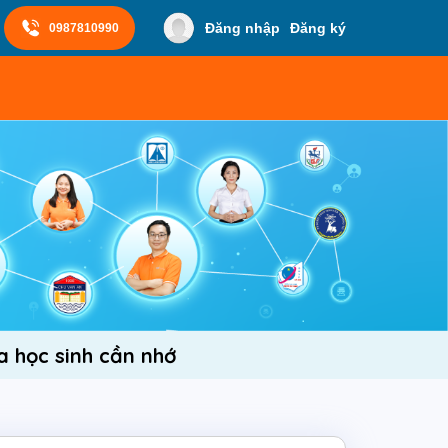
Đăng nhập
Đăng ký
0987810990
a học sinh cần nhớ