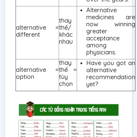
Alternative
medicines are
thay
now winning
alternative =
thế/
greater
different
khác
acceptance
nhau
among
physicians.
thay
Have you got an
alternative =
thế =
alternative
option
tùy
recommendation
chọn
yet?