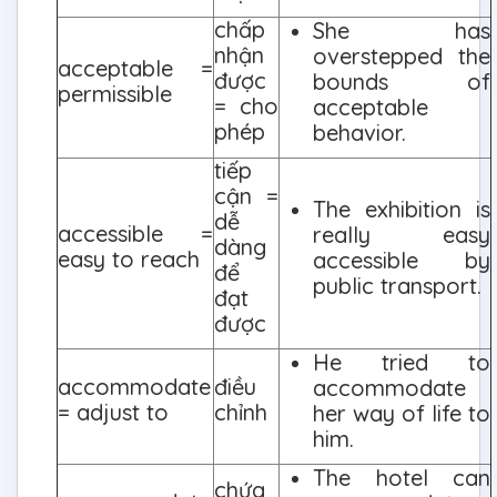
chấp
She has
nhận
overstepped the
acceptable =
được
bounds of
permissible
= cho
acceptable
phép
behavior.
tiếp
cận =
The exhibition is
dễ
accessible =
really easy
dàng
easy to reach
accessible by
để
public transport.
đạt
được
He tried to
accommodate
điều
accommodate
= adjust to
chỉnh
her way of life to
him.
The hotel can
chứa