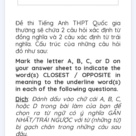
Đề thi Tiếng Anh THPT Quốc gia
thường sẽ chứa 2 câu hỏi xác định từ
đồng nghĩa và 2 câu xác định từ trái
nghĩa. Cấu trúc của những câu hỏi
đó như sau:
Mark the letter A, B, C, or D on
your answer sheet to indicate the
word(s) CLOSEST / OPPOSITE in
meaning to the underline word(s)
in each of the following questions.
Dịch
:
Đánh dấu vào chữ cái A, B, C,
hoặc D trong bài làm của bạn để
chọn ra từ ngữ có ý nghĩa GẦN
NHẤT/TRÁI NGƯỢC với từ (những từ)
bị gạch chân trong những câu sau
đây.