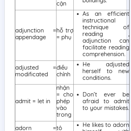
buildings.
cận
As an efficient
instructional
technique of
adjunction =
hỗ trợ
reading ,
appendage
= phụ
adjunction can
facilitate reading
comprehension.
He adjusted
adjusted =
điều
herself to new
modificated
chỉnh
conditions.
nhận
= cho
Don’t ever be
admit = let in
phép
afraid to admit
vào
to your mistakes.
trong
He likes to adorn
adorn =
tô