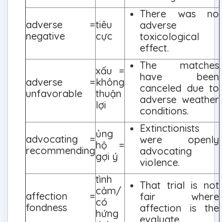
There was no
adverse =
tiêu
adverse
negative
cực
toxicological
effect.
The matches
xấu =
have been
adverse =
không
canceled due to
unfavorable
thuận
adverse weather
lợi
conditions.
Extinctionists
ủng
advocating =
were openly
hộ =
recommending
advocating
gợi ý
violence.
tình
That trial is not
cảm/
affection =
fair where
có
fondness
affection is the
hứng
evaluate