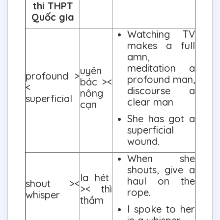
thi THPT
Quốc gia
Watching TV
makes a full
amn,
meditation a
uyên
profound >
profound man,
bác ><
<
discourse a
nông
superficial
clear man
cạn
She has got a
superficial
wound.
When she
shouts, give a
la hét
haul on the
shout ><
>< thì
rope.
whisper
thầm
I spoke to her