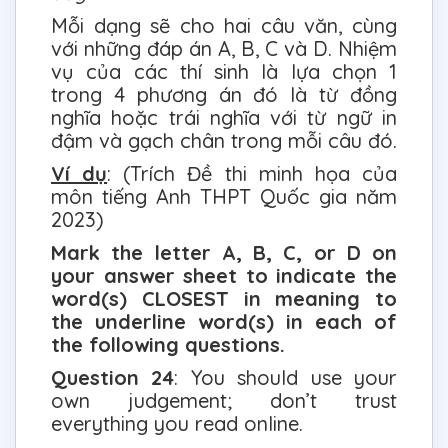
Mỗi dạng sẽ cho hai câu văn, cùng
với những đáp án A, B, C và D. Nhiệm
vụ của các thí sinh là lựa chọn 1
trong 4 phương án đó là từ đồng
nghĩa hoặc trái nghĩa với từ ngữ in
đậm và gạch chân trong mỗi câu đó.
Ví dụ
: (Trích Đề thi minh họa của
môn tiếng Anh THPT Quốc gia năm
2023)
Mark the letter A, B, C, or D on
your answer sheet to indicate the
word(s) CLOSEST in meaning to
the underline word(s) in each of
the following questions.
Question 24
: You should use your
own judgement; don’t trust
everything you read online.