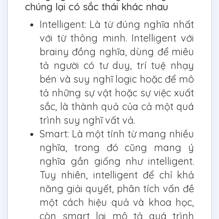
chúng lại có sắc thái khác nhau
Intelligent: Là từ đúng nghĩa nhất
với từ thông minh. Intelligent với
brainy đồng nghĩa, dùng để miêu
tả người có tư duy, trí tuệ nhạy
bén và suy nghĩ logic hoặc để mô
tả những sự vật hoặc sự việc xuất
sắc, là thành quả của cả một quá
trình suy nghĩ vất vả.
Smart: Là một tính từ mang nhiều
nghĩa, trong đó cũng mang ý
nghĩa gần giống như intelligent.
Tuy nhiên, intelligent để chỉ khả
năng giải quyết, phân tích vấn đề
một cách hiệu quả và khoa học,
còn smart lại mô tả quá trình