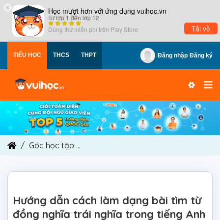
×
Học mượt hơn với ứng dụng vuihoc.vn
Từ lớp 1 đến lớp 12
Tải về
Dùng thử miễn phí trên
Play Store
TIỂU HỌC
THCS
THPT
Đăng nhập
Đăng ký
Góc học tập
Hướng dẫn cách làm dạng bài tìm t
Hướng dẫn cách làm dạng bài tìm từ
đồng nghĩa trái nghĩa trong tiếng Anh