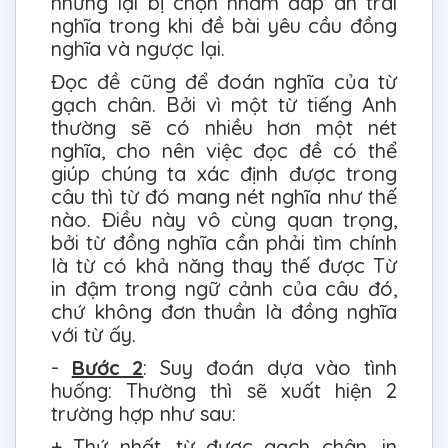
nhưng lại bị chọn nhầm đáp án trái
nghĩa trong khi đề bài yêu cầu đồng
nghĩa và ngược lại.
Đọc đề cũng để đoán nghĩa của từ
gạch chân. Bởi vì một từ tiếng Anh
thường sẽ có nhiều hơn một nét
nghĩa, cho nên việc đọc đề có thể
giúp chúng ta xác định được trong
câu thì từ đó mang nét nghĩa như thế
nào. Điều này vô cùng quan trọng,
bởi từ đồng nghĩa cần phải tìm chính
là từ có khả năng thay thế được Từ
in đậm trong ngữ cảnh của câu đó,
chứ không đơn thuần là đồng nghĩa
với từ ấy.
-
Bước 2
: Suy đoán dựa vào tình
huống: Thường thì sẽ xuất hiện 2
trường hợp như sau:
+ Thứ nhất, từ được gạch chân, in