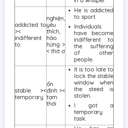
in a whisper.
He is addicted
to sport.
nghiện,
addicted to
yêu
Individuals
><
thích,
have become
indifferent
hào
indifferent to
to
hứng >
the suffering
< thờ ơ
of other
people.
It is too late to
lock the stable
window when
ổn
the steed is
stable ><
định ><
stolen.
temporary
tạm
thời
I got a
temporary
task.