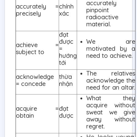
accurately
accurately =
chính
pinpoint
precisely
xác
radioactive
material.
đạt
được
We are
achieve =
=
motivated by a
subject to
hướng
need to achieve.
tới
The relatives
acknowledge
thừa
acknowledge the
= concede
nhận
need for an altar.
What they
acquire without
acquire =
đạt
sweat we give
obtain
được
away without
regret.
He looks young,