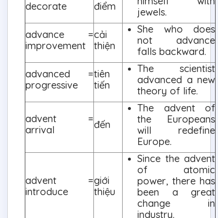
himself with
decorate
điểm
jewels.
She who does
advance =
cải
not advance
improvement
thiện
falls backward.
The scientist
advanced =
tiên
advanced a new
progressive
tiến
theory of life.
The advent of
advent =
the Europeans
đến
arrival
will redefine
Europe.
Since the advent
of atomic
advent =
giới
power, there has
introduce
thiệu
been a great
change in
industry.