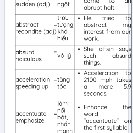
came to an
sudden (adj)
ngột
abrupt halt.
trừu
He tried to
abstract =
tượng
abstract my
recondite (adj)
khó
interest from our
hiểu
work.
She often says
absurd =
vô lý
such absurd
ridiculous
things.
Acceleration to
acceleration =
tăng
2100 mph takes
speeding up
tốc
a mere 5.9
seconds.
làm
Enhance the
nổi
accentuate =
word
bật,
emphasize
”accentuate” on
nhấn
the first syllable.
mạnh