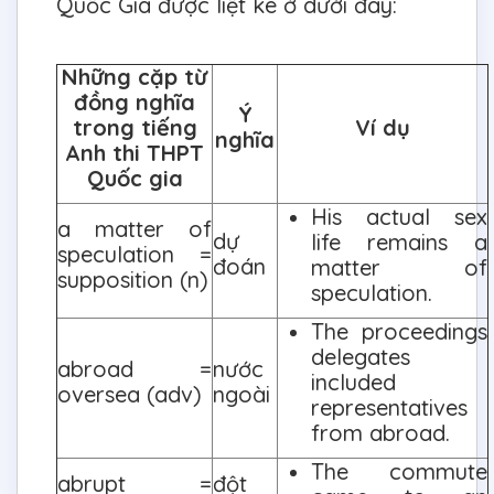
Quốc Gia được liệt kê ở dưới đây:
Những cặp từ
đồng nghĩa
Ý
trong tiếng
Ví dụ
nghĩa
Anh thi THPT
Quốc gia
His actual sex
a matter of
dự
life remains a
speculation =
đoán
matter of
supposition (n)
speculation.
The proceedings
delegates
abroad =
nước
included
oversea (adv)
ngoài
representatives
from abroad.
The commute
abrupt =
đột