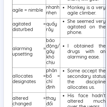
nhanh
Monkey is a very
agile = nimble
nhẹn
agile climber.
She seemed very
agitated =
quấy
agitated on the
disturbed
rầy
phone.
báo
động/
I obtained the
alarming =
gây
drugs with an
upsetting
khó
alarming ease.
chịu
phân
Some accept the
allocates =
bổ =
secondary status
designates
chỉ
the discipline
định
allocates us.
His face hadn’t
altered =
thay
altered much
changed
đổi
over the years.