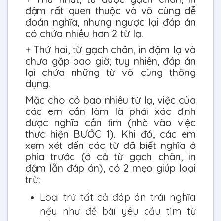
đậm rất quen thuộc và vô cùng dễ
đoán nghĩa, nhưng ngược lại đáp án
có chứa nhiều hơn 2 từ lạ.
+ Thứ hai, từ gạch chân, in đậm lạ và
chưa gặp bao giờ; tuy nhiên, đáp án
lại chứa những từ vô cùng thông
dụng.
Mặc cho có bao nhiêu từ lạ, việc của
các em cần làm là phải xác định
được nghĩa cần tìm (nhờ vào việc
thực hiện BƯỚC 1). Khi đó, các em
xem xét đến các từ đã biết nghĩa ở
phía trước (ở cả từ gạch chân, in
đậm lẫn đáp án), có 2 mẹo giúp loại
trừ:
Loại trừ tất cả đáp án trái nghĩa
nếu như đề bài yêu cầu tìm từ