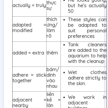
thực
actually = truly
but he’s actually
sự
50
thích
These styles can
adapted =
ứng/
be adapted to
modified
làm
suit personal
rõ
preferences
Tank cleaners
are added to the
added = extra
thêm
aquarium to help
with the cleanup
bám/
Wet clothes
adhere = stick
dính
adhere strictly to
together
vào
the skin.
nhau
liền
We work in
adjacent =
kề =
adjacent
nearby
lân