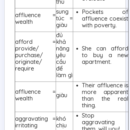
thú
sung
Pockets of
affluence =
túc =
affluence coexist
wealth
giàu
with poverty.
đủ
afford =
khả
provide/
năng
She can afford
purchase/
yêu
to buy a new
originate/
cầu
apartment.
require
để
làm gì
Their affluence is
affluence =
more apparent
giàu
wealth
than the real
thing.
Stop
aggravating =
khó
aggravating
irritating
chịu
them, will you!