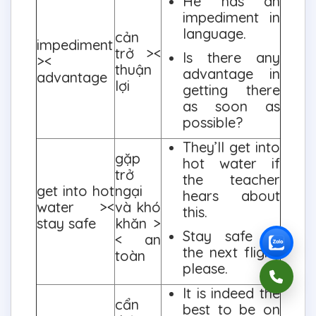
He has an
impediment in
language.
cản
impediment
trở ><
Is there any
><
thuận
advantage in
advantage
lợi
getting there
as soon as
possible?
They’ll get into
gặp
hot water if
trở
the teacher
get into hot
ngại
hears about
water ><
và khó
this.
stay safe
khăn >
Stay safe till
< an
the next flight,
toàn
please.
It is indeed the
cẩn
best to be on