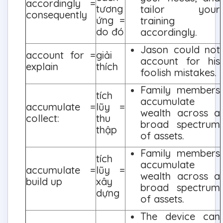
accordingly =
tương
tailor your
consequently
ứng =
training
do đó
accordingly.
Jason could not
account for =
giải
account for his
explain
thích
foolish mistakes.
Family members
tích
accumulate
accumulate =
lũy =
wealth across a
collect:
thu
broad spectrum
thập
of assets.
Family members
tích
accumulate
accumulate =
lũy =
wealth across a
build up
xây
broad spectrum
dựng
of assets.
The device can