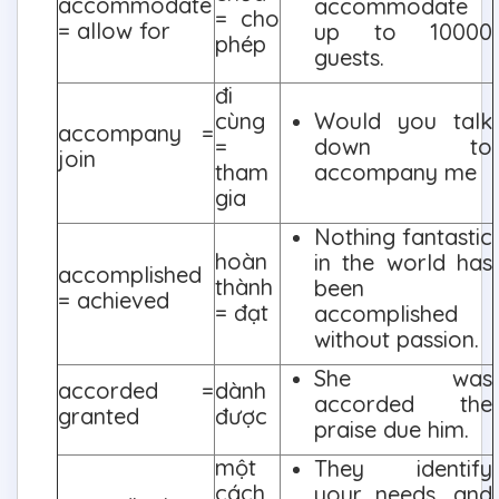
accommodate
accommodate
= cho
= allow for
up to 10000
phép
guests.
đi
cùng
Would you talk
accompany =
=
down to
join
tham
accompany me
gia
Nothing fantastic
hoàn
in the world has
accomplished
thành
been
= achieved
= đạt
accomplished
without passion.
She was
accorded =
dành
accorded the
granted
được
praise due him.
một
They identify
cách
your needs, and