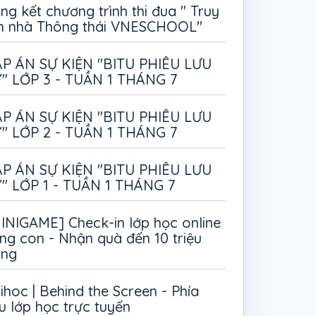
ng kết chương trình thi đua " Truy
m nhà Thông thái VNESCHOOL"
P ÁN SỰ KIỆN "BITU PHIÊU LƯU
" LỚP 3 - TUẦN 1 THÁNG 7
P ÁN SỰ KIỆN "BITU PHIÊU LƯU
" LỚP 2 - TUẦN 1 THÁNG 7
P ÁN SỰ KIỆN "BITU PHIÊU LƯU
" LỚP 1 - TUẦN 1 THÁNG 7
INIGAME] Check-in lớp học online
ng con - Nhận quà đến 10 triệu
ồng
ihoc | Behind the Screen - Phía
u lớp học trực tuyến