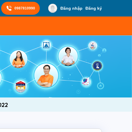
Đăng nhập
Đăng ký
0987810990
022