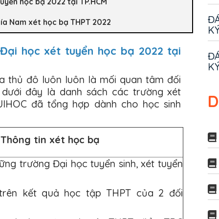
tuyển học bạ 2022 tại TP.HCM
ĐÁ
hía Nam xét học bạ THPT 2022
KÝ
Đại học xét tuyển học bạ 2022 tại
ĐÁ
KÝ
a thủ đô luôn luôn là mối quan tâm đối
, dưới đây là danh sách các trường xét
D
IHOC đã tổng hợp dành cho học sinh
Thông tin xét học bạ
ững trường Đại học tuyển sinh, xét tuyển
 trên kết quả học tập THPT của 2 đối