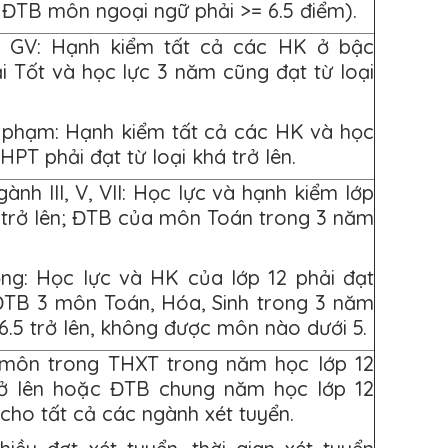
 ĐTB môn ngoại ngữ phải >= 6.5 điểm).
 GV: Hạnh kiểm tất cả các HK ở bậc
i Tốt và học lực 3 năm cũng đạt từ loại
 phạm: Hạnh kiểm tất cả các HK và học
PT phải đạt từ loại khá trở lên.
gành III, V, VII: Học lực và hạnh kiểm lớp
á trở lên; ĐTB của môn Toán trong 3 năm
ng: Học lực và HK của lớp 12 phải đạt
 ĐTB 3 môn Toán, Hóa, Sinh trong 3 năm
6.5 trở lên, không được môn nào dưới 5.
 môn trong THXT trong năm học lớp 12
rở lên hoặc ĐTB chung năm học lớp 12
n cho tất cả các ngành xét tuyển.