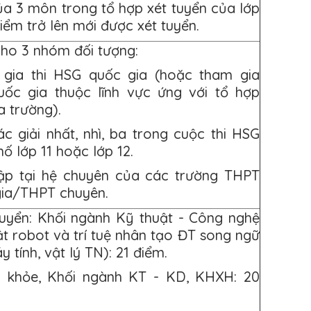
a 3 môn trong tổ hợp xét tuyển của lớp
điểm trở lên mới được xét tuyển.
cho 3 nhóm đối tượng:
m gia thi HSG quốc gia (hoặc tham gia
ốc gia thuộc lĩnh vực ứng với tổ hợp
a trường).
ác giải nhất, nhì, ba trong cuộc thi HSG
hố lớp 11 hoặc lớp 12.
 tập tại hệ chuyên của các trường THPT
gia/THPT chuyên.
tuyển: Khối ngành Kỹ thuật - Công nghệ
ật robot và trí tuệ nhân tạo ĐT song ngữ
y tính, vật lý TN): 21 điểm.
c khỏe, Khối ngành KT - KD, KHXH: 20