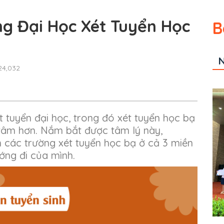
g Đại Học Xét Tuyển Học
B
N
4,032
ét tuyển đại học, trong đó xét tuyển học bạ
tâm hơn. Nắm bắt được tâm lý này,
 các trường xét tuyển học bạ ở cả 3 miền
ng đi của mình.