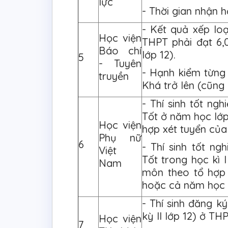
lực
- Thời gian nhận 
- Kết quả xếp lo
Học viện
THPT phải đạt 6,0
Báo chí
lớp 12).
5
- Tuyên
- Hạnh kiểm từng
truyền
Khá trở lên (cũng 
- Thí sinh tốt ng
Tốt ở năm học lớp
Học viện
hợp xét tuyển của
Phụ nữ
6
- Thí sinh tốt n
Việt
Tốt trong học kì 
Nam
môn theo tổ hợp 
hoặc cả năm học l
- Thí sinh đăng k
kỳ II lớp 12) ở THP
Học viện
7