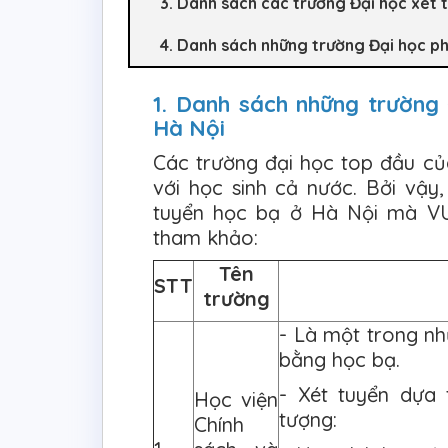
3. Danh sách các trường Đại học xét 
4. Danh sách những trường Đại học p
1. Danh sách những trường 
Hà Nội
Các trường đại học top đầu củ
với học sinh cả nước. Bởi vậy
tuyển học bạ ở Hà Nội mà VU
tham khảo:
Tên
STT
trường
- Là một trong nh
bằng học bạ.
- Xét tuyển dựa
Học viện
tượng:
Chính