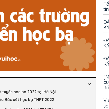
Tổ
tì
ĐÁ
KÝ
ĐÁ
KÝ
ĐÁ
KÝ
[M
cù
đ
t tuyển học bạ 2022 tại Hà Nội
hía Bắc xét học bạ THPT 2022
Vu
sa