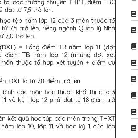
p tại các trường chuyên THPT, điểm TBC
 đạt từ 7,5 trở lên.
học tập năm lớp 12 của 3 môn thuộc tổ
 từ 7,5 trở lên, riêng ngành Quản lý Nhà
ừ 7,0 trở lên.
 (ĐXT) = Tổng điểm TB năm lớp 11 (đợt
ặc điểm TB năm lớp 12 (những đợt xét
 môn thuộc tổ hợp xét tuyển + điểm ưu
ển: ĐXT là từ 20 điểm trở lên.
 bình các môn học thuộc khối thi của 3
1 và kỳ I lớp 12 phải đạt từ 18 điểm trở
rên kết quả học tập các môn trong THXT
năm lớp 10, lớp 11 và học kỳ 1 của lớp