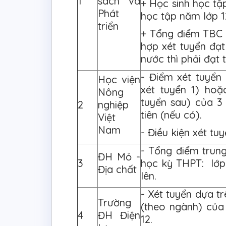
1
sách và
+ Học sinh học tậ
Phát
học tập năm lớp 12
triển
+ Tổng điểm TBC 
hợp xét tuyển đạt
nước thì phải đạt t
- Điểm xét tuyển
Học viện
xét tuyển 1) ho
Nông
tuyển sau) của 3
2
nghiệp
tiên (nếu có).
Việt
Nam
- Điều kiện xét tuy
- Tổng điểm trung
ĐH Mỏ -
3
học kỳ THPT: lớp 1
Địa chất
lên.
- Xét tuyển dựa t
Trường
(theo ngành) của 
4
ĐH Điện
12.