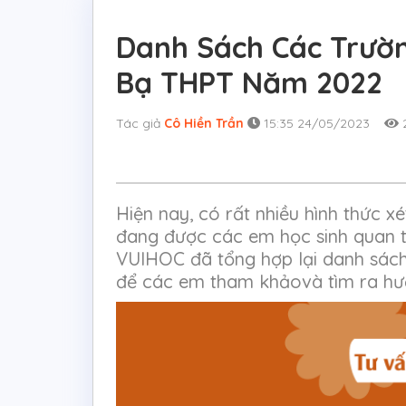
Danh Sách Các Trườn
Bạ THPT Năm 2022
Tác giả
Cô Hiền Trần
15:35 24/05/2023
2
Hiện nay, có rất nhiều hình thức x
đang được các em học sinh quan 
VUIHOC đã tổng hợp lại danh sách
để các em tham khảovà tìm ra hướ