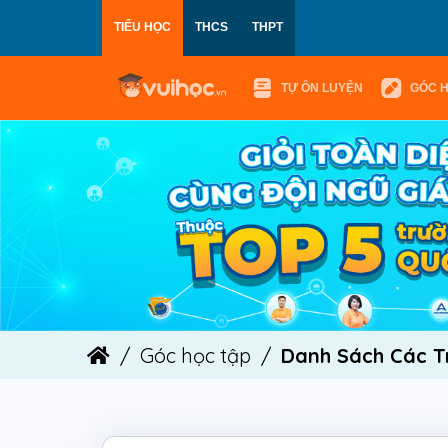
TIỂU HỌC
THCS
THPT
TỰ ÔN LUYỆN
GÓC 
Góc học tập
Danh Sách Các T