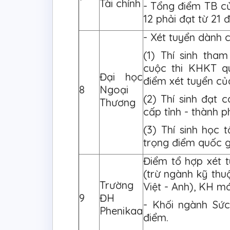
Tài chính
- Tổng điểm TB củ
12 phải đạt từ 21 
- Xét tuyển dành 
(1) Thí sinh tha
cuộc thi KHKT qu
Đại học
điểm xét tuyển củ
8
Ngoại
(2) Thí sinh đạt c
Thương
cấp tỉnh - thành p
(3) Thí sinh học
trọng điểm quốc 
Điểm tổ hợp xét 
(trừ ngành kỹ thu
Trường
Việt - Anh), KH má
9
ĐH
- Khối ngành Sứ
Phenikaa
điểm.