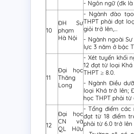
- Ngôn ngữ (đk là
- Ngành đào tạo
THPT phải đạt loạ
ĐH Sư
giỏi trở lên,...
10
phạm
Hà Nội
- Ngành ngoài Sư
lực 3 năm ở bậc TH
- Xét tuyển khối n
12 đạt từ loại Kh
Đại học
THPT ≥ 8.0.
11
Thăng
- Ngành Điều dưỡ
Long
loại Khá trở lên;
học THPT phải từ 
- Tổng điểm các
Đại học
đạt từ 18 điểm t
CN và
phải từ 6.0 trở lê
12
QL Hữu