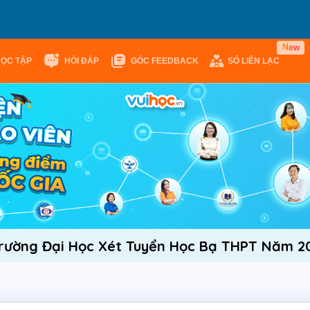
N
e
w
HỌC TẬP
HỎI ĐÁP
GÓC FEEDBACK
SỔ LIÊN LẠC
rường Đại Học Xét Tuyển Học Bạ THPT Năm 2