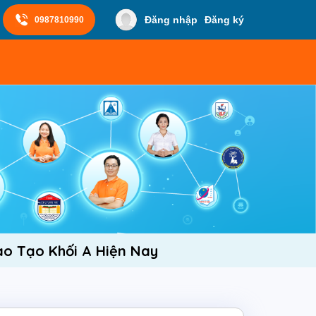
Đăng nhập
Đăng ký
0987810990
o Tạo Khối A Hiện Nay