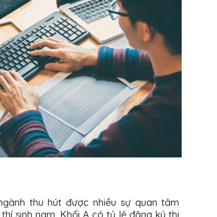
ngành thu hút được nhiều sự quan tâm
 thí sinh nam. Khối A có tỷ lệ đăng ký thi