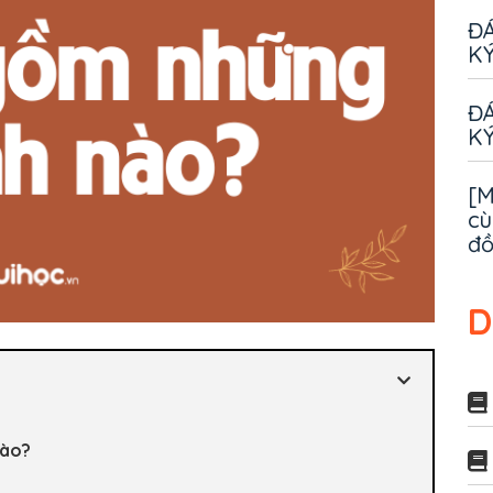
ĐÁ
KÝ
ĐÁ
KÝ
[M
cù
đ
D
nào?