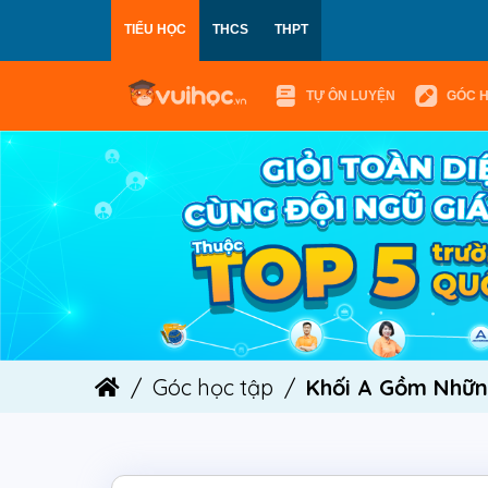
TIỂU HỌC
THCS
THPT
TỰ ÔN LUYỆN
GÓC 
Góc học tập
Khối A Gồm Nhữn