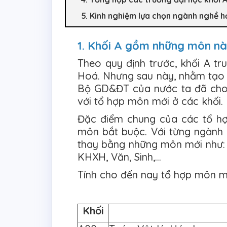
5. Kinh nghiệm lựa chọn ngành nghề h
1. Khối A gồm những môn n
Theo quy định trước, khối A t
Hoá. Nhưng sau này, nhằm tạo đi
Bộ GD&ĐT của nước ta đã cho
với tổ hợp môn mới ở các khối.
Đặc điểm chung của các tổ h
môn bắt buộc. Với từng ngàn
thay bằng những môn mới như: 
KHXH, Văn, Sinh,…
Tính cho đến nay tổ hợp môn m
Khối