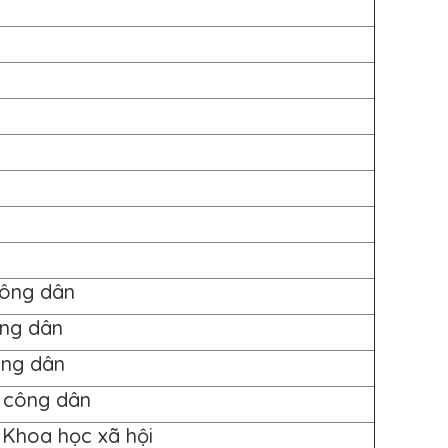
công dân
ông dân
ông dân
 công dân
 Khoa học xã hội