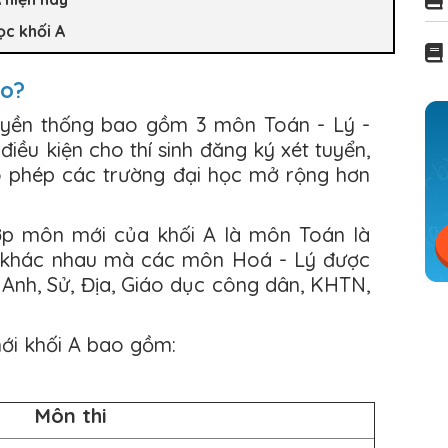
ọc khối A
ào?
ruyền thống bao gồm 3 môn Toán - Lý -
ều kiện cho thí sinh đăng ký xét tuyển,
 phép các trường đại học mở rộng hơn
ợp môn mới của khối A là môn Toán là
h khác nhau mà các môn Hoá - Lý được
Anh, Sử, Địa, Giáo dục công dân, KHTN,
ới khối A bao gồm:
Môn thi