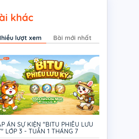
ài khác
hiều lượt xem
Bài mới nhất
P ÁN SỰ KIỆN "BITU PHIÊU LƯU
" LỚP 3 - TUẦN 1 THÁNG 7