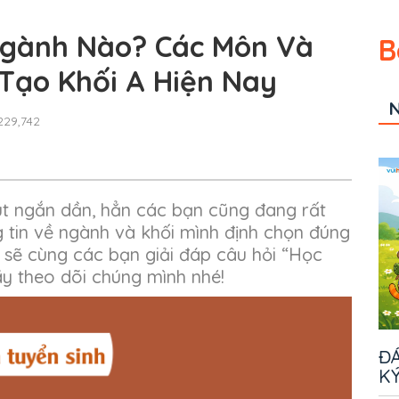
gành Nào? Các Môn Và
B
Tạo Khối A Hiện Nay
N
29,742
út ngắn dần, hẳn các bạn cũng đang rất
 tin về ngành và khối mình định chọn đúng
 sẽ cùng các bạn giải đáp câu hỏi “Học
y theo dõi chúng mình nhé!
ĐÁ
KÝ