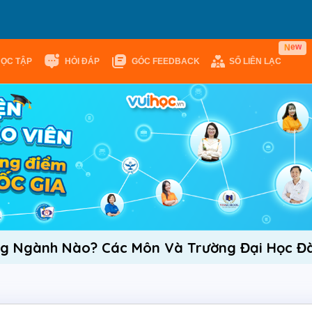
w
e
N
HỌC TẬP
HỎI ĐÁP
GÓC FEEDBACK
SỔ LIÊN LẠC
g Ngành Nào? Các Môn Và Trường Đại Học Đà