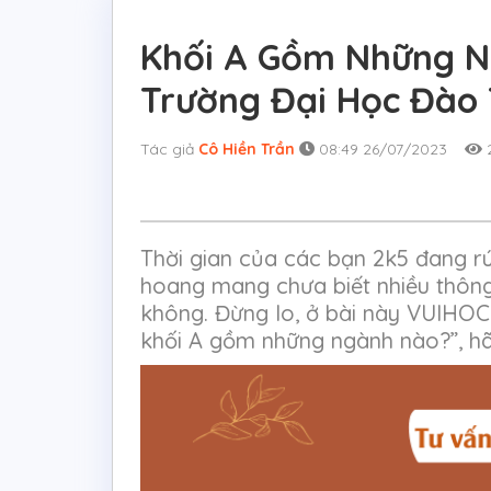
Khối A Gồm Những N
Trường Đại Học Đào 
Tác giả
Cô Hiền Trần
08:49 26/07/2023
2
Thời gian của các bạn 2k5 đang r
hoang mang chưa biết nhiều thông
không. Đừng lo, ở bài này VUIHOC
khối A gồm những ngành nào?”, hã