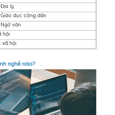
Địa lý
, Giáo dục công dân
, Ngữ văn
ã hội
 xã hội
ành nghề nào?