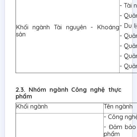
- Tài 
- Quản
- Du l
Khối ngành Tài nguyên - Khoáng
sản
- Quả
- Quả
- Quả
- Quản
2.3. Nhóm ngành Công nghệ thực
phẩm
Khối ngành
Tên ngành
- Công ngh
- Đảm bảo 
phẩm