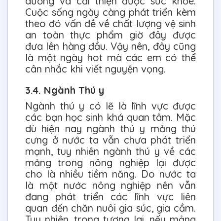
dưỡng và cải thiện được sức khỏe.
Cuộc sống ngày càng phát triển kèm
theo đó vấn đề về chất lượng vệ sinh
an toàn thực phẩm giờ đây được
đưa lên hàng đầu. Vậy nên, đây cũng
là một ngày hot mà các em có thể
cân nhắc khi viết nguyện vọng.
3.4. Ngành Thú y
Ngành thú y có lẽ là lĩnh vực được
các bạn học sinh khá quan tâm. Mặc
dù hiện nay ngành thú y mảng thú
cưng ở nước ta vẫn chưa phát triển
mạnh, tuy nhiên ngành thú y về các
mảng trong nông nghiệp lại được
cho là nhiều tiềm năng. Do nước ta
là một nước nông nghiệp nên vẫn
đang phát triển các lĩnh vực liên
quan đến chăn nuôi gia súc, gia cầm.
Tuy nhiên, trong tương lai, nếu mảng