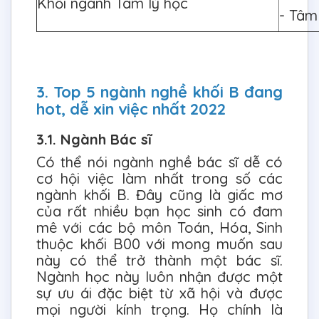
Khối ngành Tâm lý học
- Tâm
3. Top 5 ngành nghề khối B đang
hot, dễ xin việc nhất 2022
3.1. Ngành Bác sĩ
Có thể nói ngành nghề bác sĩ dễ có
cơ hội việc làm nhất trong số các
ngành khối B. Đây cũng là giấc mơ
của rất nhiều bạn học sinh có đam
mê với các bộ môn Toán, Hóa, Sinh
thuộc khối B00 với mong muốn sau
này có thể trở thành một bác sĩ.
Ngành học này luôn nhận được một
sự ưu ái đặc biệt từ xã hội và được
mọi người kính trọng. Họ chính là