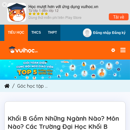
×
Học mượt hơn với ứng dụng vuihoc.vn
Từ lớp 1 đến lớp 12
Tải về
Dùng thử miễn phí trên
Play Store
TIỂU HỌC
THCS
THPT
Đăng nhập
Đăng ký
Góc học tập
Khối B Gồm Những Ngành Nào? Môn 
Khối B Gồm Những Ngành Nào? Môn
Nào? Các Trường Đại Học Khối B