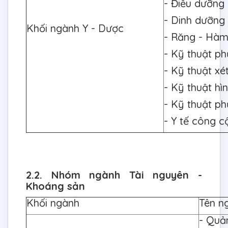
- Điều dưỡng
- Dinh dưỡng
Khối ngành Y - Dược
- Răng - Hàm
- Kỹ thuật ph
- Kỹ thuật x
- Kỹ thuật hì
- Kỹ thuật p
- Y tế công c
2.2. Nhóm ngành Tài nguyên -
Khoáng sản
Khối ngành
Tên n
- Quả