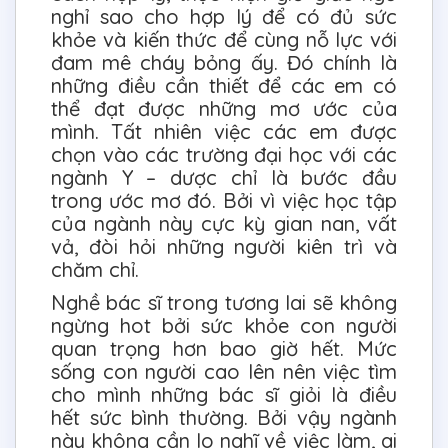
nghỉ sao cho hợp lý để có đủ sức
khỏe và kiến thức để cùng nỗ lực với
đam mê cháy bỏng ấy. Đó chính là
những điều cần thiết để các em có
thể đạt được những mơ ước của
mình. Tất nhiên việc các em được
chọn vào các trường đại học với các
ngành Y – dược chỉ là bước đầu
trong ước mơ đó. Bởi vì việc học tập
của ngành này cực kỳ gian nan, vất
vả, đòi hỏi những người kiên trì và
chăm chỉ.
Nghề bác sĩ trong tương lai sẽ không
ngừng hot bởi sức khỏe con người
quan trọng hơn bao giờ hết. Mức
sống con người cao lên nên việc tìm
cho mình những bác sĩ giỏi là điều
hết sức bình thường. Bởi vậy ngành
này không cần lo nghĩ về việc làm, ai