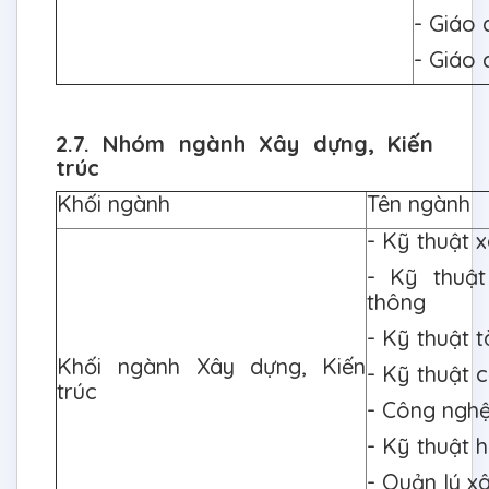
- Giáo
- Giáo 
2.7. Nhóm ngành Xây dựng, Kiến
trúc
Khối ngành
Tên ngành
- Kỹ thuật 
- Kỹ thuật
thông
- Kỹ thuật 
Khối ngành Xây dựng, Kiến
- Kỹ thuật 
trúc
- Công nghệ
- Kỹ thuật h
- Quản lý x