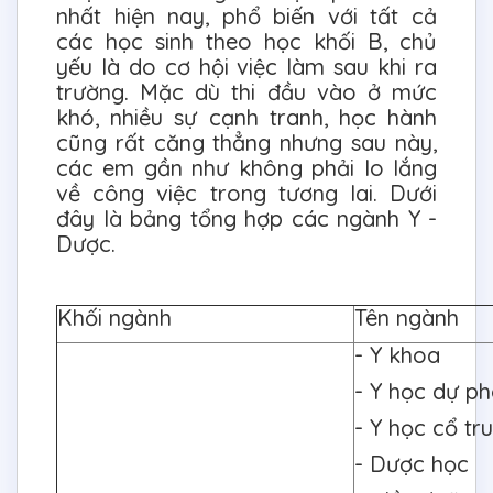
nhất hiện nay, phổ biến với tất cả
các học sinh theo học khối B, chủ
yếu là do cơ hội việc làm sau khi ra
trường. Mặc dù thi đầu vào ở mức
khó, nhiều sự cạnh tranh, học hành
cũng rất căng thẳng nhưng sau này,
các em gần như không phải lo lắng
về công việc trong tương lai. Dưới
đây là bảng tổng hợp các ngành Y -
Dược.
Khối ngành
Tên ngành
- Y khoa
- Y học dự p
- Y học cổ tr
- Dược học