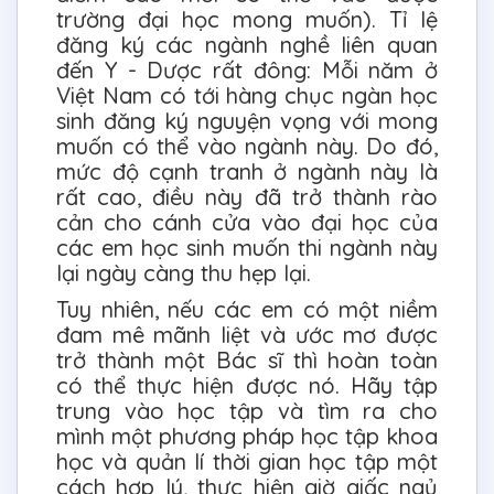
trường đại học mong muốn). Tỉ lệ
đăng ký các ngành nghề liên quan
đến Y - Dược rất đông: Mỗi năm ở
Việt Nam có tới hàng chục ngàn học
sinh đăng ký nguyện vọng với mong
muốn có thể vào ngành này. Do đó,
mức độ cạnh tranh ở ngành này là
rất cao, điều này đã trở thành rào
cản cho cánh cửa vào đại học của
các em học sinh muốn thi ngành này
lại ngày càng thu hẹp lại.
Tuy nhiên, nếu các em có một niềm
đam mê mãnh liệt và ước mơ được
trở thành một Bác sĩ thì hoàn toàn
có thể thực hiện được nó. Hãy tập
trung vào học tập và tìm ra cho
mình một phương pháp học tập khoa
học và quản lí thời gian học tập một
cách hợp lý, thực hiện giờ giấc ngủ