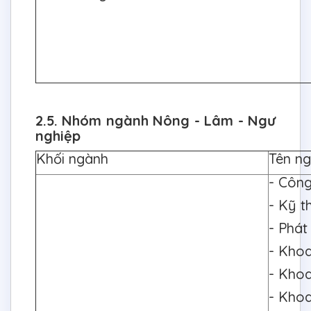
2.5. Nhóm ngành Nông - Lâm - Ngư
nghiệp
Khối ngành
Tên n
- Công
- Kỹ t
- Phát
- Khoa
- Khoa
- Khoa