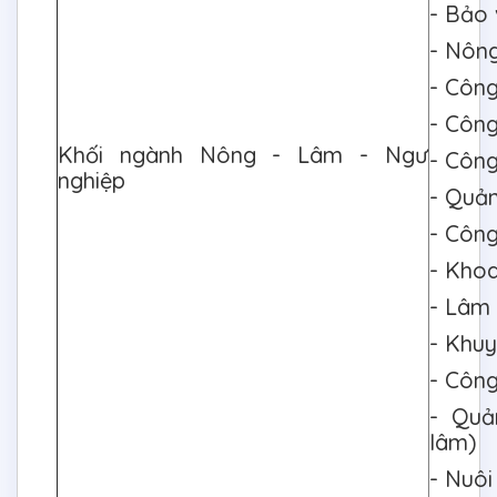
- Bảo 
- Nông
- Công
- Côn
Khối ngành Nông - Lâm - Ngư
- Công
nghiệp
- Quản
- Công
- Khoa
- Lâm 
- Khu
- Công
- Quả
lâm)
- Nuôi