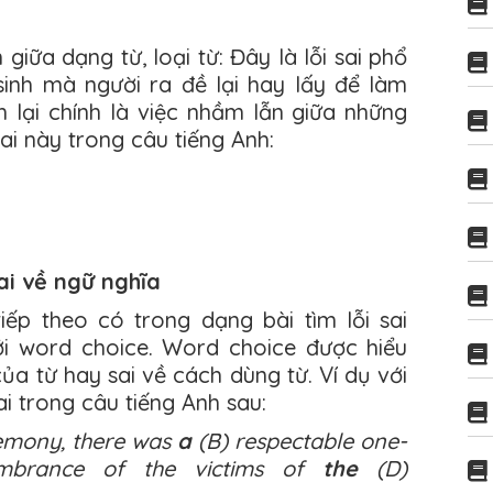
giữa dạng từ, loại từ: Đây là lỗi sai phổ
sinh mà người ra đề lại hay lấy để làm
h lại chính là việc nhầm lẫn giữa những
 sai này trong câu tiếng Anh:
ai về ngữ nghĩa
iếp theo có trong dạng bài tìm lỗi sai
tới word choice. Word choice được hiểu
ủa từ hay sai về cách dùng từ. Ví dụ với
ai trong câu tiếng Anh sau:
emony, there was
a
(B) respectable one-
brance of the victims of
the
(D)