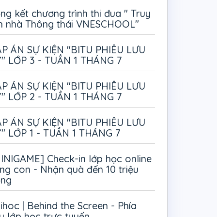
ng kết chương trình thi đua " Truy
m nhà Thông thái VNESCHOOL"
P ÁN SỰ KIỆN "BITU PHIÊU LƯU
" LỚP 3 - TUẦN 1 THÁNG 7
P ÁN SỰ KIỆN "BITU PHIÊU LƯU
" LỚP 2 - TUẦN 1 THÁNG 7
P ÁN SỰ KIỆN "BITU PHIÊU LƯU
" LỚP 1 - TUẦN 1 THÁNG 7
INIGAME] Check-in lớp học online
ng con - Nhận quà đến 10 triệu
ồng
ihoc | Behind the Screen - Phía
u lớp học trực tuyến