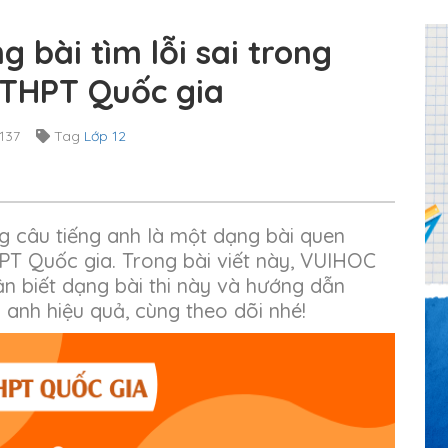
 bài tìm lỗi sai trong
 THPT Quốc gia
137
Tag
Lớp 12
ong câu tiếng anh là một dạng bài quen
PT Quốc gia. Trong bài viết này, VUIHOC
n biết dạng bài thi này và hướng dẫn
g anh hiệu quả, cùng theo dõi nhé!