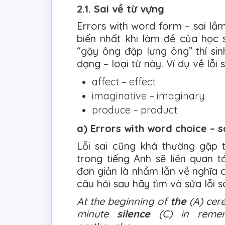
2.1. Sai về từ vựng
Errors with word form – sai lầm 
biến nhất khi làm đề của học 
“gậy ông đập lưng ông” thí sin
dạng – loại từ này. Ví dụ về lỗi
affect – effect
imaginative – imaginary
produce – product
a) Errors with word choice – s
Lỗi sai cũng khá thường gặp t
trong tiếng Anh sẽ liên quan 
đơn giản là nhầm lẫn về nghĩa c
câu hỏi sau hãy tìm và sửa lỗi s
At the beginning of
the
(A) cer
minute
silence
(C) in remem