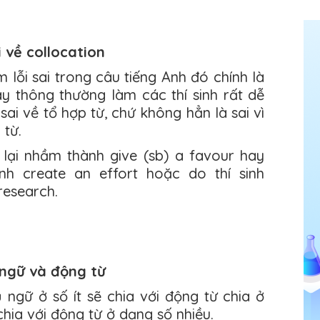
i về collocation
m lỗi sai trong câu tiếng Anh đó chính là
 này thông thường làm các thí sinh rất dễ
sai về tổ hợp từ, chứ không hẳn là sai vì
 từ.
lại nhầm thành give (sb) a favour hay
nh create an effort hoặc do thí sinh
research.
 ngữ và động từ
ngữ ở số ít sẽ chia với động từ chia ở
chia với động từ ở dạng số nhiều.