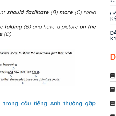
ent
should facilitate
(B)
more
(C) rapid
ĐÁ
KÝ
re
folding
(B) and have a picture
on the
ĐÁ
e
(D)
KÝ
D
ai trong câu tiếng Anh thường gặp