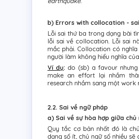
earthquake.
b) Errors with collocation - sa
Lỗi sai thứ ba trong dạng bài tì
lỗi sai về collocation. Lỗi sai
mắc phải. Collocation có nghĩa 
người làm không hiểu nghĩa của
Ví dụ
:
do (sb) a favour nhưng 
make an effort lại nhầm thà
research nhầm sang một work 
2.2. Sai về ngữ pháp
a) Sai về sự hòa hợp giữa chủ
Quy tắc cơ bản nhất đó là chủ 
dạng số ít, chủ ngữ số nhiều sẽ 