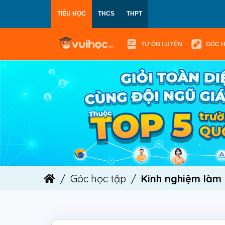
TIỂU HỌC
THCS
THPT
TỰ ÔN LUYỆN
GÓC 
Góc học tập
Kinh nghiệm làm 