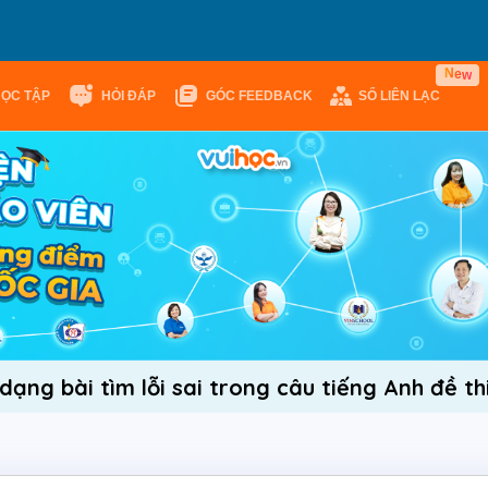
N
e
w
HỌC TẬP
HỎI ĐÁP
GÓC FEEDBACK
SỔ LIÊN LẠC
dạng bài tìm lỗi sai trong câu tiếng Anh đề t