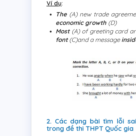
Ví dụ
:
The
(A) new trade agreem
economic growth
(D)
Most
(A) of greeting card a
font
(C)and a message
insid
2. Các dạng bài tìm lỗi s
trong đề thi THPT Quốc gia