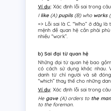
Ví dụ
:
Xác định lỗi sai trong câu
I
like
(A)
pupils
(B) who
works
(
=> Lỗi sai là C. “Who” ở đây là 
mệnh đề quan hệ cần phải phù 
nhiều “work”.
b) Sai đại từ quan hệ
Những đại từ quan hệ bao gồm
có cách sử dụng khác nhau. V
danh từ chỉ người và sẽ đóng
“which” thay thế cho những danh
Ví dụ
: Xác định lỗi sai trong câu
He
gave
(A) orders to
the ma
to the foreman.