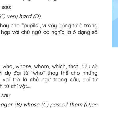
 sau:
C) very
hard
(D).
thay cho “pupils”, vì vậy động từ ở trong
hợp với chủ ngữ có nghĩa là ở dạng số
 who, whose, whom, which, that…đều sẽ
í dụ đại từ “who” thay thế cho những
 vai trò là chủ ngữ trong câu, đại từ
 từ chỉ vật….
 sau:
nager
(B)
whose
(C) passed
them
(D)on