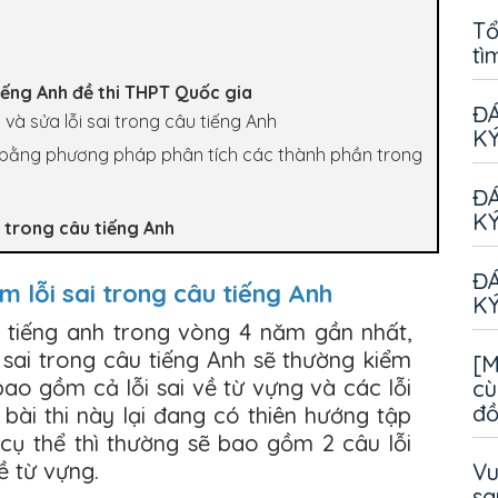
Tổ
tì
tiếng Anh đề thi THPT Quốc gia
ĐÁ
 và sửa lỗi sai trong câu tiếng Anh
KÝ
ai bằng phương pháp phân tích các thành phần trong
ĐÁ
KÝ
i trong câu tiếng Anh
ĐÁ
ìm lỗi sai trong câu tiếng Anh
KÝ
 tiếng anh trong vòng 4 năm gần nhất,
i sai trong câu tiếng Anh sẽ thường kiểm
[M
 bao gồm cả lỗi sai về từ vựng và các lỗi
cù
đ
bài thi này lại đang có thiên hướng tập
cụ thể thì thường sẽ bao gồm 2 câu lỗi
về từ vựng.
Vu
sa