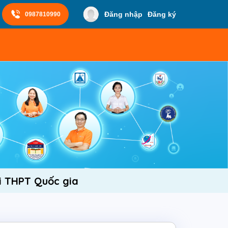
Đăng nhập
Đăng ký
0987810990
hi THPT Quốc gia