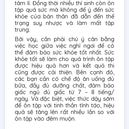
tâm lí. Đồng thời nhiều thí sinh còn ôn
tập quá sức mà không để ý đến sức
khỏe của bản thân đã dẫn đến thể
trạng suy nhược và làm mất tập
trung.
Bởi vậy, cần phải chú ý cân bằng
việc học giữa việc nghỉ ngơi để có
thể đảm bảo sức khỏe tốt nhất. Sức
khỏe tốt sẽ làm cho quá trình ôn tập
được hiệu quả hơn và kết quả thi
cũng được cải thiện. Bên cạnh đó,
các bạn cần có chế độ ăn uống đủ
bữa, đầy đủ dưỡng chất, đảm bảo
giấc ngủ đủ giấc từ 7 – 8 tiếng/
ngày. Và đặc biệt, việc thức dậy sớm
để ôn tập với tinh thần tỉnh táo, hiệu
quả sẽ tăng lên rất nhiều lần so với
ôn tập vào đêm muộn.