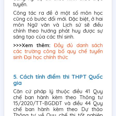
tuyến.
Công tác ra đề ở một số môn học
cũng có bước đổi mới. Đặc biệt, ở hai
môn Ngữ văn và Lịch sử sẽ điều
chỉnh theo hướng phát huy được sự
sáng tạo của các thí sinh.
>>>Xem thêm:
Đầy đủ danh sách
các trường công bố quy chế tuyển
sinh Đại học chính thức
5. Cách tính điểm thi THPT Quốc
gia
Căn cứ pháp lý thuộc điều 41 Quy
chế ban hành kèm theo Thông tư
15/2020/TT-BGDĐT và điều 44 Quy
chế ban hành kèm theo Dự thảo
Thông tư về Quy chế thi tốt nghiệp