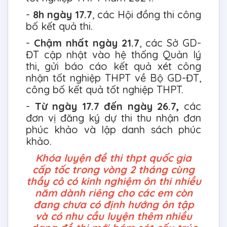
-
8h ngày 17.7
, các Hội đồng thi công
bố kết quả thi.
-
Chậm nhất ngày 21.7
, các Sở GD-
ĐT cập nhật vào hệ thống Quản lý
thi, gửi báo cáo kết quả xét công
nhận tốt nghiệp THPT về Bộ GD-ĐT,
công bố kết quả tốt nghiệp THPT.
-
Từ ngày 17.7 đến ngày 26.7,
các
đơn vị đăng ký dự thi thu nhận đơn
phúc khảo và lập danh sách phúc
khảo.
Khóa luyện đề thi thpt quốc gia
cấp tốc trong vòng 2 tháng cùng
thầy cô có kinh nghiệm ôn thi nhiều
năm dành riêng cho các em còn
đang chưa có định hướng ôn tập
và có nhu cầu luyện thêm nhiều