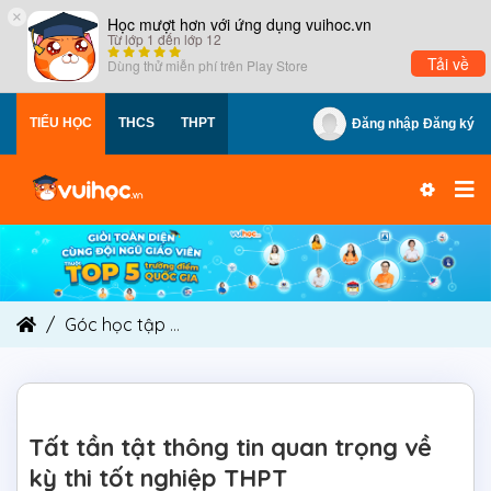
×
Học mượt hơn với ứng dụng vuihoc.vn
Từ lớp 1 đến lớp 12
Tải về
Dùng thử miễn phí trên
Play Store
TIỂU HỌC
THCS
THPT
Đăng nhập
Đăng ký
Góc học tập
Tất tần tật thông tin quan trọng về
Tất tần tật thông tin quan trọng về
kỳ thi tốt nghiệp THPT