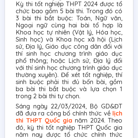
Kỳ thi tốt nghiệp THPT 2024 được tổ
chức bao gồm 5 bài thi. Trong đó có
3 bài thi bắt buộc: Toán, Ngữ văn,
Ngoại ngữ cùng hai bài tổ hợp là
Khoa học tự nhiên (Vật lý, Hóa học,
Sinh học) và Khoa học xã hội (Lịch
sử, Địa lý, Giáo dục công dân đối với
thí sinh học chương trình giáo dục
phổ thông; hoặc Lịch sử, Địa lý đối
với thí sinh học chương trình giáo dục
thường xuyên). Để xét tốt nghiệp, thí
sinh buộc phải thi đủ bốn bài, gồm
ba bài thi bắt buộc và lựa chọn 1
trong 2 bài thi tự chọn.
Sáng ngày 22/03/2024, Bộ GD&ĐT
đã đưa ra công bố chính thức về
lịch
thi THPT Quốc gia
năm 2024. Theo
đó, kỳ thi tốt nghiệp THPT Quốc gia
năm nay được tổ chức chính thức