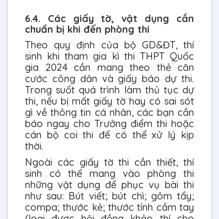
6.4. Các giấy tờ, vật dụng cần
chuẩn bị khi đến phòng thi
Theo quy định của bộ GD&ĐT, thí
sinh khi tham gia kì thi THPT Quốc
gia 2024 cần mang theo thẻ căn
cước công dân và giấy báo dự thi.
Trong suốt quá trình làm thủ tục dự
thi, nếu bị mất giấy tờ hay có sai sót
gì về thông tin cá nhân, các bạn cần
báo ngay cho Trưởng điểm thi hoặc
cán bộ coi thi để có thể xử lý kịp
thời.
Ngoài các giấy tờ thi cần thiết, thí
sinh có thể mang vào phòng thi
những vật dụng để phục vụ bài thi
như sau: Bút viết; bút chì; gôm tẩy;
compa; thước kẻ; thước tính cầm tay
(loại được hội đồng khảo thí cho