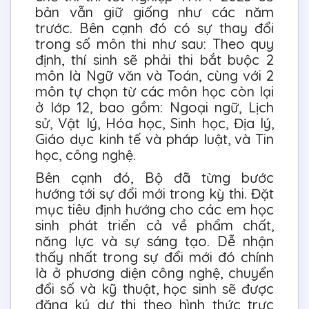
bản vẫn giữ giống như các năm
trước. Bên cạnh đó có sự thay đổi
trong số môn thi như sau: Theo quy
định, thí sinh sẽ phải thi bắt buộc 2
môn là Ngữ văn và Toán, cùng với 2
môn tự chọn từ các môn học còn lại
ở lớp 12, bao gồm: Ngoại ngữ, Lịch
sử, Vật lý, Hóa học, Sinh học, Địa lý,
Giáo dục kinh tế và pháp luật, và Tin
học, công nghệ.
Bên cạnh đó, Bộ đã từng bước
hướng tới sự đổi mới trong kỳ thi. Đặt
mục tiêu định hướng cho các em học
sinh phát triển cả về phẩm chất,
năng lực và sự sáng tạo. Dễ nhận
thấy nhất trong sự đổi mới đó chính
là ở phương diện công nghệ, chuyển
đổi số và kỹ thuật, học sinh sẽ được
đăng ký dự thi theo hình thức trực