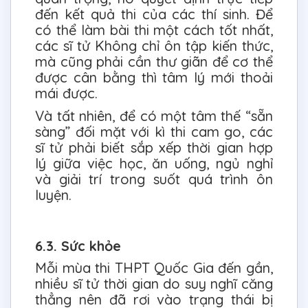
đến kết quả thi của các thí sinh. Để
có thể làm bài thi một cách tốt nhất,
các sĩ tử Không chỉ ôn tập kiến thức,
mà cũng phải cần thư giãn để cơ thể
được cân bằng thì tâm lý mới thoải
mái được.
Và tất nhiên, để có một tâm thế “sẵn
sàng” đối mặt với kì thi cam go, các
sĩ tử phải biết sắp xếp thời gian hợp
lý giữa việc học, ăn uống, ngủ nghỉ
và giải trí trong suốt quá trình ôn
luyện.
6.3. Sức khỏe
Mỗi mùa thi THPT Quốc Gia đến gần,
nhiều sĩ tử thời gian do suy nghĩ căng
thẳng nên đã rơi vào trạng thái bị