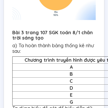
Bài 3 trang 107 SGK toán 8/1 chân
trời sáng tạo
a) Ta hoàn thành bảng thống kê như
sau:
Chương trình truyền hình được yêu 
A
B
C
D
E
G