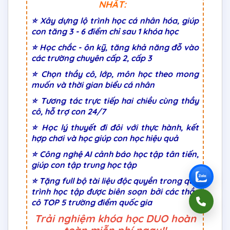
NHẤT:
⭐ Xây dựng lộ trình học cá nhân hóa, giúp
con tăng 3 - 6 điểm chỉ sau 1 khóa học
⭐ Học chắc - ôn kỹ, tăng khả năng đỗ vào
các trường chuyên cấp 2, cấp 3
⭐ Chọn thầy cô, lớp, môn học theo mong
muốn và thời gian biểu cá nhân
⭐ Tương tác trực tiếp hai chiều cùng thầy
cô, hỗ trợ con 24/7
⭐ Học lý thuyết đi đôi với thực hành, kết
hợp chơi và học giúp con học hiệu quả
⭐ Công nghệ AI cảnh báo học tập tân tiến,
giúp con tập trung học tập
⭐ Tặng full bộ tài liệu độc quyền trong quá
trình học tập được biên soạn bởi các thầy
cô TOP 5 trường điểm quốc gia
Trải nghiệm khóa học DUO hoàn