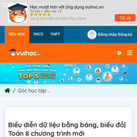
×
Học mượt hơn với ứng dụng vuihoc.vn
Từ lớp 1 đến lớp 12
Tải về
Dùng thử miễn phí trên
Play Store
TIỂU HỌC
THCS
THPT
Đăng nhập
Đăng ký
Góc học tập
Biểu diễn dữ liệu bằng bảng, biểu đ
Biểu diễn dữ liệu bằng bảng, biểu đồ|
Toán 8 chương trình mới