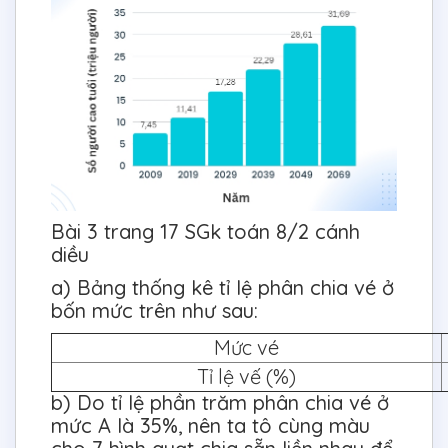
Bài 3 trang 17 SGk toán 8/2 cánh
diều
a) Bảng thống kê tỉ lệ phân chia vé ở
bốn mức trên như sau:
Mức vé
Tỉ lệ vế (%)
b) Do tỉ lệ phần trăm phân chia vé ở
mức A là 35%, nên ta tô cùng màu