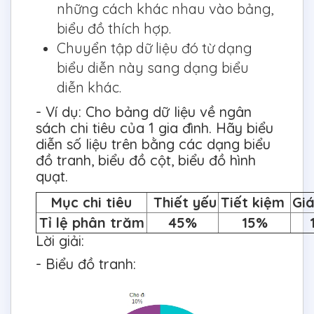
những cách khác nhau vào bảng,
biểu đồ thích hợp.
Chuyển tập dữ liệu đó từ dạng
biểu diễn này sang dạng biểu
diễn khác.
- Ví dụ: Cho bảng dữ liệu về ngân
sách chi tiêu của 1 gia đình. Hãy biểu
diễn số liệu trên bằng các dạng biểu
đồ tranh, biểu đồ cột, biểu đồ hình
quạt.
Mục chi tiêu
Thiết yếu
Tiết kiệm
Gi
Tỉ lệ phân trăm
45%
15%
Lời giải:
- Biểu đồ tranh: