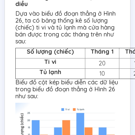
diều
Dựa vào biểu đồ đoạn thẳng ở Hình
26, ta có bảng thống kê số lượng
(chiếc) ti vi và tủ lạnh mà cửa hàng
bán được trong các tháng trên như
sau:
Số lượng (chiếc)
Tháng 1
Th
Ti vi
20
Tủ lạnh
10
Biểu đồ cột kép biểu diễn các dữ liệu
trong biểu đồ đoạn thẳng ở Hình 26
như sau: