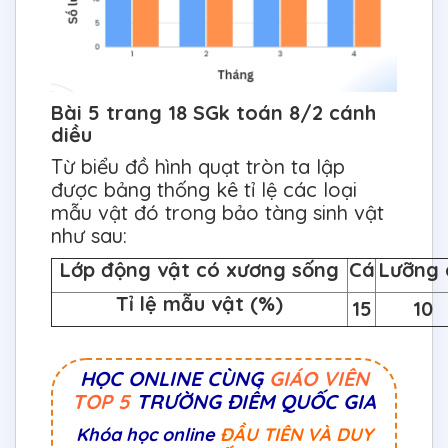
Bài 5 trang 18 SGk toán 8/2 cánh
diều
Từ biểu đồ hình quạt tròn ta lập
được bảng thống kê tỉ lệ các loại
mẫu vật đó trong bảo tàng sinh vật
như sau:
Lớp động vật có xương sống
Cá
Lưỡng 
Tỉ lệ mẫu vật (%)
15
10
HỌC ONLINE CÙNG
GIÁO VIÊN
TOP 5
TRƯỜNG ĐIỂM QUỐC GIA
Khóa học online
ĐẦU TIÊN VÀ DUY