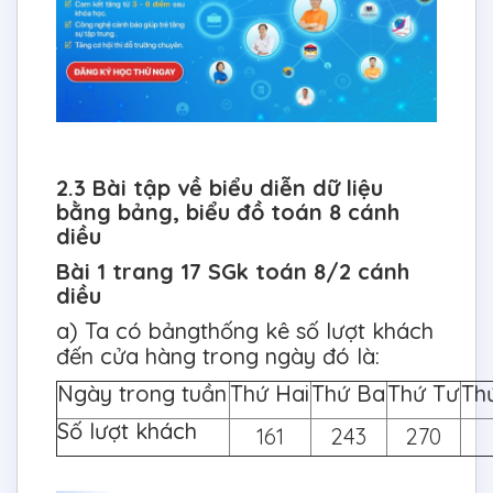
2.3 Bài tập về biểu diễn dữ liệu
bằng bảng, biểu đồ toán 8 cánh
diều
Bài 1 trang 17 SGk toán 8/2 cánh
diều
a) Ta có bảngthống kê số lượt khách
đến cửa hàng trong ngày đó là:
Ngày trong tuần
Thứ Hai
Thứ Ba
Thứ Tư
Th
Số lượt khách
161
243
270