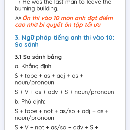
He was the last man to leave the
burning building.
>>
Ôn thi vào 10 môn anh đạt điểm
cao nhờ bí quyết ôn tập tối ưu
3. Ngữ pháp tiếng anh thi vào 10:
So sánh
3.1 So sánh bằng
a. Khẳng định:
S + tobe + as + adj + as +
noun/pronoun
S + V + as + adv + S + noun/pronoun
b. Phủ định:
S + tobe + not + as/so + adj + as +
noun/pronoun
S + V + not + as/so + adv + S +