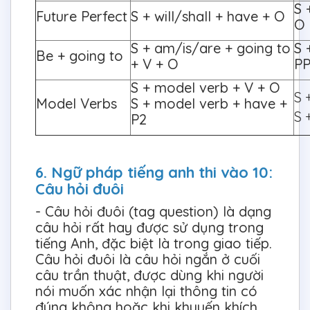
S 
Future Perfect
S + will/shall + have + O
O
S + am/is/are + going to
S 
Be + going to
+ V + O
PP
S + model verb + V + O
S 
Model Verbs
S + model verb + have +
S 
P2
6. Ngữ pháp tiếng anh thi vào 10:
Câu hỏi đuôi
- Câu hỏi đuôi (tag question) là dạng
câu hỏi rất hay được sử dụng trong
tiếng Anh, đặc biệt là trong giao tiếp.
Câu hỏi đuôi là câu hỏi ngắn ở cuối
câu trần thuật, được dùng khi người
nói muốn xác nhận lại thông tin có
đúng không hoặc khi khuyến khích