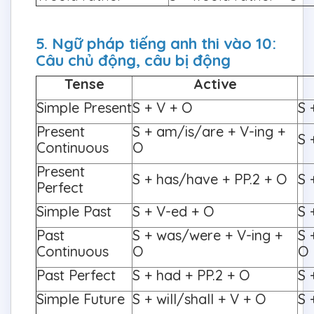
5. Ngữ pháp tiếng anh thi vào 10:
Câu chủ động, câu bị động
Tense
Active
Simple Present
S + V + O
S 
Present
S + am/is/are + V-ing +
S 
Continuous
O
Present
S + has/have + PP.2 + O
S 
Perfect
Simple Past
S + V-ed + O
S 
Past
S + was/were + V-ing +
S 
Continuous
O
O
Past Perfect
S + had + PP.2 + O
S 
Simple Future
S + will/shall + V + O
S 