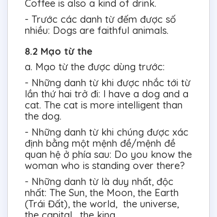
Coffee is also a kind of drink.
- Trước các danh từ đếm được số
nhiều: Dogs are faithful animals.
8.2 Mạo từ the
a. Mạo từ the được dùng trước:
- Những danh từ khi được nhắc tới từ
lần thứ hai trở đi: I have a dog and a
cat. The cat is more intelligent than
the dog.
- Những danh từ khi chúng được xác
định bằng một mệnh đề/mệnh đề
quan hệ ở phía sau: Do you know the
woman who is standing over there?
- Những danh từ là duy nhất, độc
nhất: The Sun, the Moon, the Earth
(Trái Đất), the world, the universe,
the capital, the king...