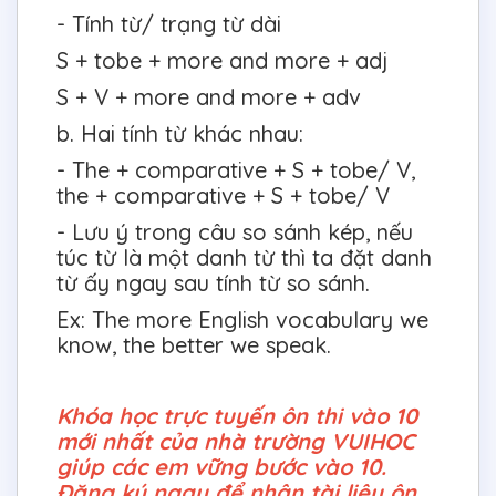
- Tính từ/ trạng từ dài
S + tobe + more and more + adj
S + V + more and more + adv
b. Hai tính từ khác nhau:
- The + comparative + S + tobe/ V,
the + comparative + S + tobe/ V
- Lưu ý trong câu so sánh kép, nếu
túc từ là một danh từ thì ta đặt danh
từ ấy ngay sau tính từ so sánh.
Ex: The more English vocabulary we
know, the better we speak.
Khóa học trực tuyến ôn thi vào 10
mới nhất của nhà trường VUIHOC
giúp các em vững bước vào 10.
Đăng ký ngay để nhận tài liệu ôn