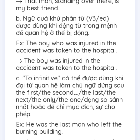
That man, standing over there, is
my best friend.
b. Ngữ quá khứ phân từ (V3/ed)
được dùng khi động từ trong mệnh
đề quan hệ ở thể bị động.
Ex: The boy who was injured in the
accident was taken to the hospital.
The boy was injured in the
accident was taken to the hospital.
c. "To infinitive" có thể được dùng khi
đại từ quan hệ làm chủ ngữ đứng sau
the first/the second,.../the last/the
next/the only/the one/dạng so sánh
nhất hoặc để chỉ mục đích, sự cho
phép.
Ex: He was the last man who left the
burning building.