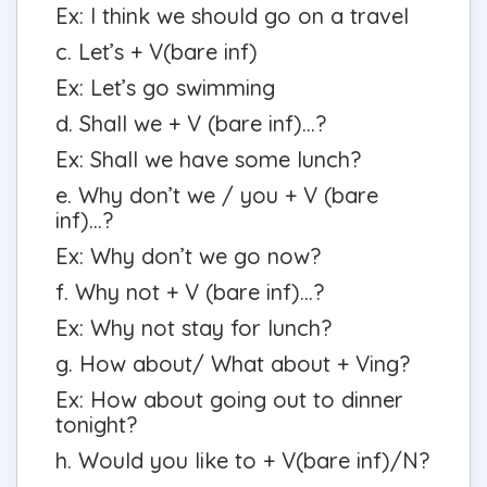
Ex: I think we should go on a travel
c. Let’s + V(bare inf)
Ex: Let’s go swimming
d. Shall we + V (bare inf)...?
Ex: Shall we have some lunch?
e. Why don’t we / you + V (bare
inf)...?
Ex: Why don’t we go now?
f. Why not + V (bare inf)...?
Ex: Why not stay for lunch?
g. How about/ What about + Ving?
Ex: How about going out to dinner
tonight?
h. Would you like to + V(bare inf)/N?