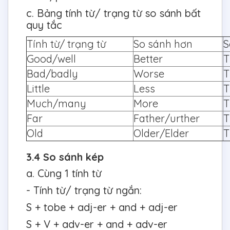
c. Bảng tính từ/ trạng từ so sánh bất
quy tắc
Tính từ/ trạng từ
So sánh hơn
S
Good/well
Better
T
Bad/badly
Worse
T
Little
Less
T
Much/many
More
T
Far
Father/urther
T
Old
Older/Elder
T
3.4 So sánh kép
a. Cùng 1 tính từ
- Tính từ/ trạng từ ngắn:
S + tobe + adj-er + and + adj-er
S + V + adv-er + and + adv-er