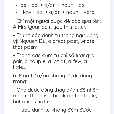
as + adj + a/an + noun + as
How + adj + a/an + noun + verb.
- Chỉ một người được đề cập qua tên:
A Mrs Quan sent you this letter.
- Trước các danh từ trong ngữ đồng
vị: Nguyen Du, a great poet, wrote
that poem.
- Trong các cụm từ chỉ số lượng: a
pair, a couple, a lot of, a few, a
little...
b. Mạo từ a/an không được dùng
trong:
- One được dùng thay a/an để nhấn
mạnh: There is a book on the table,
but one is not enough.
- Trước danh từ không đếm được: