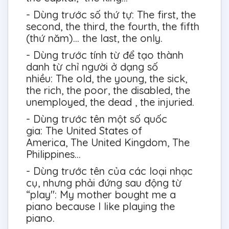
- Dùng trước số thứ tự: The first, the
second, the third, the fourth, the fifth
(thứ năm)... the last, the only.
- Dùng trước tính từ để tạo thành
danh từ chỉ người ở dạng số
nhiều: The old, the young, the sick,
the rich, the poor, the disabled, the
unemployed, the dead , the injuried.
- Dùng trước tên một số quốc
gia: The United States of
America, The United Kingdom, The
Philippines...
- Dùng trước tên của các loại nhạc
cụ, nhưng phải đứng sau động từ
“play": My mother bought me a
piano because I like playing the
piano.