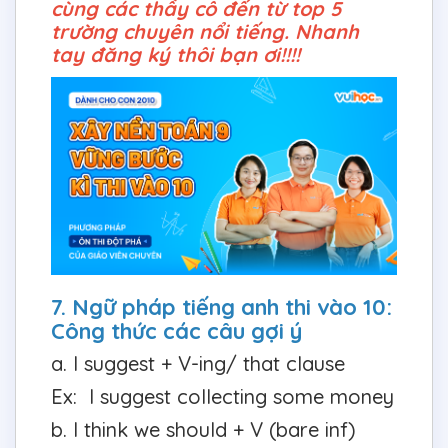
cùng các thầy cô đến từ top 5
trường chuyên nổi tiếng. Nhanh
tay đăng ký thôi bạn ơi!!!!
7. Ngữ pháp tiếng anh thi vào 10:
Công thức các câu gợi ý
a. I suggest + V-ing/ that clause
Ex: I suggest collecting some money
b. I think we should + V (bare inf)