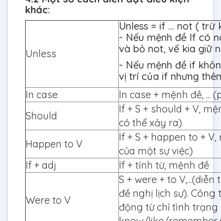
khác:
Unless = if ... not ( trừ 
- Nếu mệnh đề If có not
và bỏ not, vế kia giữ 
Unless
- Nếu mệnh đề if khôn
vị trí của if nhưng t
In case
In case + mệnh đề, ... 
If + S + should + V, mệ
Should
có thể xảy ra)
If + S + happen to + 
Happen to V
của một sự việc)
If + adj
If + tính từ, mệnh đề
S + were + to V,...(diễ
đề nghị lịch sự). Côn
Were to V
động từ chỉ tình trạng
know/like/remember/u