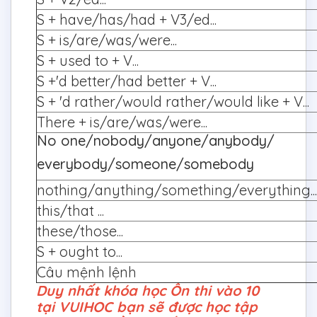
S + have/has/had + V3/ed...
S + is/are/was/were...
S + used to + V...
S +'d better/had better + V...
S + 'd rather/would rather/would like + V...
There + is/are/was/were...
No one/nobody/anyone/anybody/
everybody/someone/somebody
nothing/anything/something/everything...
this/that ...
these/those...
S + ought to...
Câu mệnh lệnh
Duy nhất khóa học Ôn thi vào 10
tại VUIHOC bạn sẽ được học tập