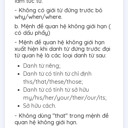
làm túc từ.
- Không có giới từ đứng trước bỏ
why/when/where.
b. Mệnh đề quan hệ không giới hạn (
có dấu phẩy)
- Mệnh đề quan hệ không giới hạn
xuất hiện khi danh từ đứng trước đại
từ quan hệ là các loại danh từ sau:
Danh từ riêng;
Danh từ có tính từ chỉ định
this/that/these/those;
Danh từ có tính từ sở hữu
my/his/her/your/their/our/its;
Sở hữu cách.
- Không dùng "that" trong mệnh đề
quan hệ không giới hạn.