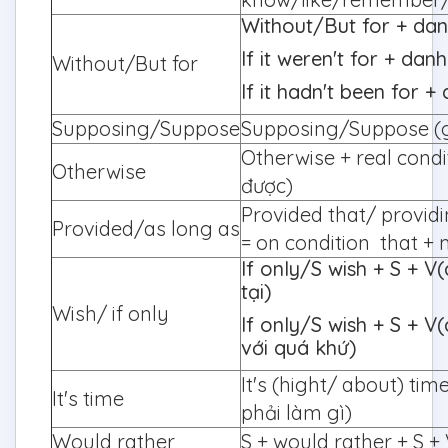
Without/But for + dan
If it weren't for + dan
Without/But for
If it hadn't been for 
Supposing/Suppose
Supposing/Suppose (g
Otherwise + real condit
Otherwise
được)
Provided that/ providi
Provided/as long as
= on condition that +
If only/S wish + S + V
tại)
Wish/ if only
If only/S wish + S + 
với quá khứ)
It's (hight/ about) tim
It's time
phải làm gì)
Would rather
S + would rather + S +