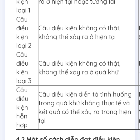
kiện
ra ở hiện tại hoặc tương lai
loại 1
Câu
điều
Câu điều kiện không có thật,
kiện
không thể xảy ra ở hiện tại
loại 2
Câu
điều
Câu điều kiện không có thật,
kiện
không thể xảy ra ở quá khứ.
loại 3
Câu
Câu điều kiện diễn tả tình huống
điều
trong quá khứ không thực tế và
kiện
kết quả có thể xảy ra trong hiện
hỗn
tại.
hợp
4.2 Một số cách diễn đạt điều kiện