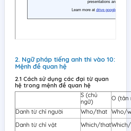
2. Ngữ pháp tiếng anh thi vào 10:
Mệnh đề quan hệ
2.1 Cách sử dụng các đại từ quan
hệ trong mệnh đề quan hệ
S (chủ
O (tân
ngữ)
Danh từ chỉ người
Who/that
Who/w
Danh từ chỉ vật
Which/that
Which/