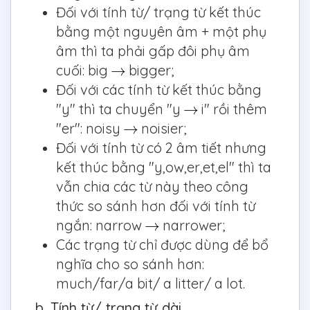
Đối với tính từ/ trạng từ kết thúc
bằng một nguyên âm + một phụ
âm thì ta phải gấp đôi phụ âm
cuối: big
bigger;
Đối với các tính từ kết thúc bằng
"y" thì ta chuyển "y
i" rồi thêm
"er": noisy
noisier;
Đối với tính từ có 2 âm tiết nhưng
kết thúc bằng "y,ow,er,et,el" thì ta
vẫn chia các từ này theo công
thức so sánh hơn đối với tính từ
ngắn: narrow
narrower;
Các trạng từ chỉ được dùng để bổ
nghĩa cho so sánh hơn:
much/far/a bit/ a litter/ a lot.
b. Tính từ/ trạng từ dài