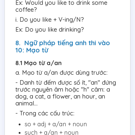
Ex: Would you like to drink some
coffee?
i. Do you like + V-ing/N?
Ex: Do you like drinking?
8. Ngữ pháp tiếng anh thi vào
10: Mạo từ
8.1 Mạo từ a/an
a. Mạo từ a/an được dùng trước:
- Danh từ đếm được số ít, "an" đứng
trước nguyên âm hoặc "h" câm: a
dog, a cat, a flower, an hour, an
animal...
- Trong các cấu trúc:
so + adj + a/an + noun
such + a/an + noun