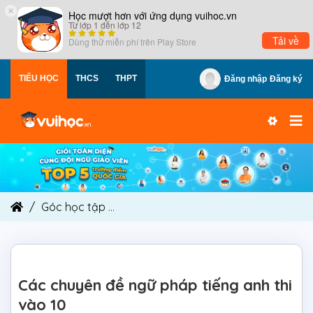
×
Học mượt hơn với ứng dụng vuihoc.vn
Từ lớp 1 đến lớp 12
Tải về
Dùng thử miễn phí trên
Play Store
TIỂU HỌC
THCS
THPT
Đăng nhập
Đăng ký
Góc học tập
Các chuyên đề ngữ pháp tiếng anh t
Các chuyên đề ngữ pháp tiếng anh thi
vào 10