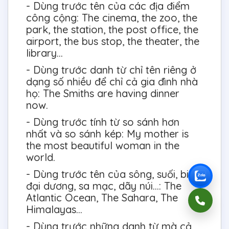
- Dùng trước tên của các địa điểm
công cộng: The cinema, the zoo, the
park, the station, the post office, the
airport, the bus stop, the theater, the
library...
- Dùng trước danh từ chỉ tên riêng ở
dạng số nhiều để chỉ cả gia đình nhà
họ: The Smiths are having dinner
now.
- Dùng trước tính từ so sánh hơn
nhất và so sánh kép: My mother is
the most beautiful woman in the
world.
- Dùng trước tên của sông, suối, biển,
đại dương, sa mạc, dãy núi...: The
Atlantic Ocean, The Sahara, The
Himalayas...
- Dùng trước những danh từ mà cả