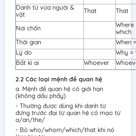
Danh từ vừa người &
That
That
vật
Where 
Nơi chốn
which
Thời gian
When =
Lý do
Why = 
Bất kì ai
Whoever
Whoev
2.2 Các loại mệnh đề quan hệ
a. Mệnh đề quan hệ có giới hạn
(không dấu phẩy)
- Thường được dùng khi danh từ
đứng trước đại từ quan hệ có mạo từ
a/an/the/
- Bỏ who/whom/which/that khi nó