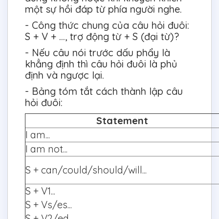
một sự hồi đáp từ phía người nghe.
- Công thức chung của câu hỏi đuôi:
S + V + ..., trợ động từ + S (đại từ)?
- Nếu câu nói trước dấu phẩy là
khẳng định thì câu hỏi đuôi là phủ
định và ngược lại.
- Bảng tóm tắt cách thành lập câu
hỏi đuôi:
Statement
I am...
I am not...
S + can/could/should/will...
S + V1...
S + Vs/es...
S + V2/ed...