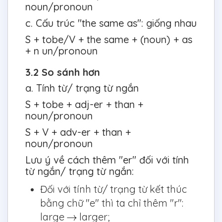
noun/pronoun
c. Cấu trúc "the same as": giống nhau
S + tobe/V + the same + (noun) + as
+ n un/pronoun
3.2 So sánh hơn
a. Tính từ/ trạng từ ngắn
S + tobe + adj-er + than +
noun/pronoun
S + V + adv-er + than +
noun/pronoun
Lưu ý về cách thêm "er" đối với tính
từ ngắn/ trạng từ ngắn:
Đối với tính từ/ trạng từ kết thúc
bằng chữ "e" thì ta chỉ thêm "r":
large
larger;