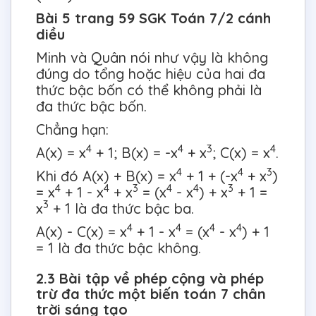
Bài 5 trang 59 SGK Toán 7/2 cánh
diều
Minh và Quân nói như vậy là không
đúng do tổng hoặc hiệu của hai đa
thức bậc bốn có thể không phải là
đa thức bậc bốn.
Chẳng hạn:
4
4
3
4
A(x) = x
+ 1; B(x) = -x
+ x
; C(x) = x
.
4
4
3
Khi đó A(x) + B(x) = x
+ 1 + (-x
+ x
)
4
4
3
4
4
3
= x
+ 1 - x
+ x
= (x
- x
) + x
+ 1 =
3
x
+ 1 là đa thức bậc ba.
4
4
4
4
A(x) - C(x) = x
+ 1 - x
= (x
- x
) + 1
= 1 là đa thức bậc không.
2.3 Bài tập về phép cộng và phép
trừ đa thức một biến toán 7 chân
trời sáng tạo