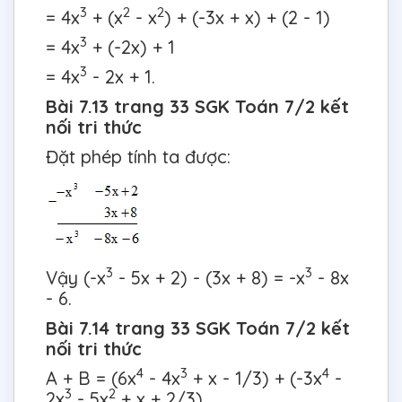
3
2
2
= 4x
+ (x
- x
) + (-3x + x) + (2 - 1)
3
= 4x
+ (-2x) + 1
3
= 4x
- 2x + 1.
Bài 7.13 trang 33 SGK Toán 7/2 kết
nối tri thức
Đặt phép tính ta được:
3
3
Vậy (-x
- 5x + 2) - (3x + 8) = -x
- 8x
- 6.
Bài 7.14 trang 33 SGK Toán 7/2 kết
nối tri thức
4
3
4
A + B = (6x
- 4x
+ x - 1/3) + (-3x
-
3
2
2x
- 5x
+ x + 2/3)