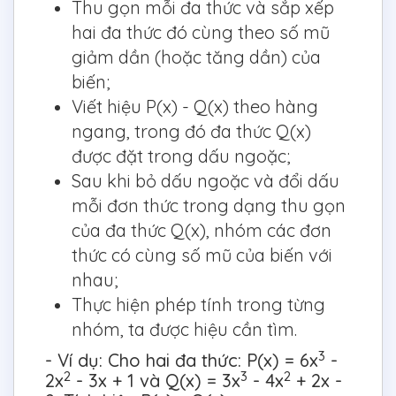
Thu gọn mỗi đa thức và sắp xếp
hai đa thức đó cùng theo số mũ
giảm dần (hoặc tăng dần) của
biến;
Viết hiệu P(x) - Q(x) theo hàng
ngang, trong đó đa thức Q(x)
được đặt trong dấu ngoặc;
Sau khi bỏ dấu ngoặc và đổi dấu
mỗi đơn thức trong dạng thu gọn
của đa thức Q(x), nhóm các đơn
thức có cùng số mũ của biến với
nhau;
Thực hiện phép tính trong từng
nhóm, ta được hiệu cần tìm.
3
- Ví dụ: Cho hai đa thức: P(x) = 6x
-
2
3
2
2x
- 3x + 1 và Q(x) = 3x
- 4x
+ 2x -