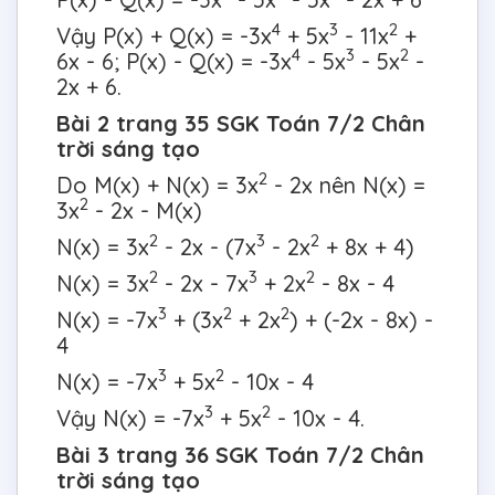
4
3
2
Vậy P(x) + Q(x) = -3x
+ 5x
- 11x
+
4
3
2
6x - 6; P(x) - Q(x) = -3x
- 5x
- 5x
-
2x + 6.
Bài 2 trang 35 SGK Toán 7/2 Chân
trời sáng tạo
2
Do M(x) + N(x) = 3x
- 2x nên N(x) =
2
3x
- 2x - M(x)
2
3
2
N(x) = 3x
- 2x - (7x
- 2x
+ 8x + 4)
2
3
2
N(x) = 3x
- 2x - 7x
+ 2x
- 8x - 4
3
2
2
N(x) = -7x
+ (3x
+ 2x
) + (-2x - 8x) -
4
3
2
N(x) = -7x
+ 5x
- 10x - 4
3
2
Vậy N(x) = -7x
+ 5x
- 10x - 4.
Bài 3 trang 36 SGK Toán 7/2 Chân
trời sáng tạo