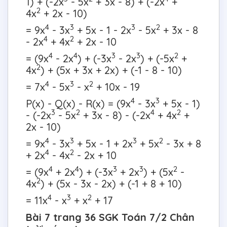
1) + (-2x
- 5x
+ 3x - 8) + (-2x
+
2
4x
+ 2x - 10)
4
3
3
2
= 9x
- 3x
+ 5x - 1 - 2x
- 5x
+ 3x - 8
4
2
- 2x
+ 4x
+ 2x - 10
4
4
3
3
2
= (9x
- 2x
) + (-3x
- 2x
) + (-5x
+
2
4x
) + (5x + 3x + 2x) + (-1 - 8 - 10)
4
3
2
= 7x
- 5x
- x
+ 10x - 19
4
3
P(x) - Q(x) - R(x) = (9x
- 3x
+ 5x - 1)
3
2
4
2
- (-2x
- 5x
+ 3x - 8) - (-2x
+ 4x
+
2x - 10)
4
3
3
2
= 9x
- 3x
+ 5x - 1 + 2x
+ 5x
- 3x + 8
4
2
+ 2x
- 4x
- 2x + 10
4
4
3
3
2
= (9x
+ 2x
) + (-3x
+ 2x
) + (5x
-
2
4x
) + (5x - 3x - 2x) + (-1 + 8 + 10)
4
3
2
= 11x
- x
+ x
+ 17
Bài 7 trang 36 SGK Toán 7/2 Chân