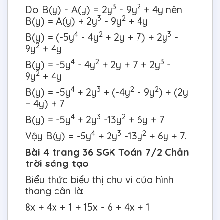
3
2
Do B(y) - A(y) = 2y
- 9y
+ 4y nên
3
2
B(y) = A(y) + 2y
- 9y
+ 4y
4
2
3
B(y) = (-5y
- 4y
+ 2y + 7) + 2y
-
2
9y
+ 4y
4
2
3
B(y) = -5y
- 4y
+ 2y + 7 + 2y
-
2
9y
+ 4y
4
3
2
2
B(y) = -5y
+ 2y
+ (-4y
- 9y
) + (2y
+ 4y) + 7
4
3
2
B(y) = -5y
+ 2y
-13y
+ 6y + 7
4
3
2
Vậy B(y) = -5y
+ 2y
-13y
+ 6y + 7.
Bài 4 trang 36 SGK Toán 7/2 Chân
trời sáng tạo
Biểu thức biểu thị chu vi của hình
thang cân là:
8x + 4x + 1 + 15x - 6 + 4x + 1