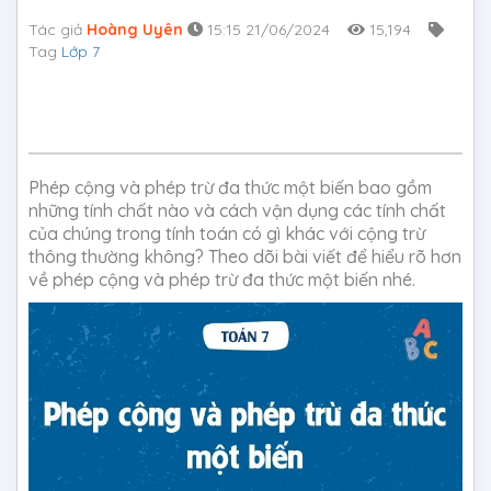
Tác giả
Hoàng Uyên
15:15 21/06/2024
15,194
Tag
Lớp 7
Phép cộng và phép trừ đa thức một biến bao gồm
những tính chất nào và cách vận dụng các tính chất
của chúng trong tính toán có gì khác với cộng trừ
thông thường không? Theo dõi bài viết để hiểu rõ hơn
về phép cộng và phép trừ đa thức một biến nhé.