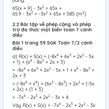
bằng:
2
65(x + 9) - 3x
= 65x +
2
2
2
65.9 - 3x
= -3x
+ 65x + 585 (m
).
2.2 Bài tập về phép cộng và phép
trừ đa thức một biến toán 7 cánh
diều
Bài 1 trang 59 SGK Toán 7/2 cánh
diều
4
3
2
a) R(x) + S(x) = (-8x
+ 6x
+ 2x
- 5x
4
3
+ 1) + (x
- 8x
+ 2x + 3)
4
3
2
4
3
= -8x
+ 6x
+ 2x
- 5x + 1 + x
- 8x
+
2x + 3
4
4
3
3
2
= (-8x
+ x
) + (6x
- 8x
) + 2x
+ (-5x
+ 2x) + (1 + 3)
4
3
2
= -7x
- 2x
+ 2x
- 3x + 4.
4
3
2
Vậy R(x) + S(x) = -7x
- 2x
+ 2x
- 3x