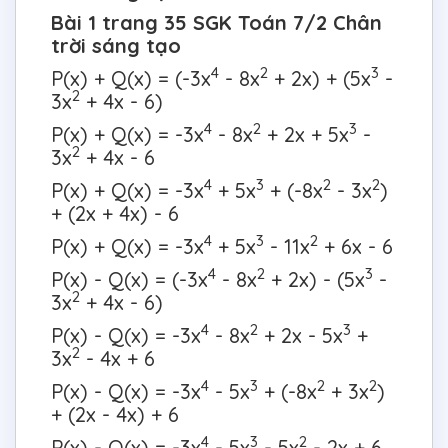
Bài 1 trang 35 SGK Toán 7/2 Chân
trời sáng tạo
4
2
3
P(x) + Q(x) = (-3x
- 8x
+ 2x) + (5x
-
2
3x
+ 4x - 6)
4
2
3
P(x) + Q(x) = -3x
- 8x
+ 2x + 5x
-
2
3x
+ 4x - 6
4
3
2
2
P(x) + Q(x) = -3x
+ 5x
+ (-8x
- 3x
)
+ (2x + 4x) - 6
4
3
2
P(x) + Q(x) = -3x
+ 5x
- 11x
+ 6x - 6
4
2
3
P(x) - Q(x) = (-3x
- 8x
+ 2x) - (5x
-
2
3x
+ 4x - 6)
4
2
3
P(x) - Q(x) = -3x
- 8x
+ 2x - 5x
+
2
3x
- 4x + 6
4
3
2
2
P(x) - Q(x) = -3x
- 5x
+ (-8x
+ 3x
)
+ (2x - 4x) + 6
4
3
2
P(x) - Q(x) = -3x
- 5x
- 5x
- 2x + 6