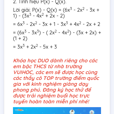
2. Tính hiệu P(x) - Q(x).
3
2
Lời giải: P(x) - Q(x) = (6x
- 2x
- 3x +
3
2
1) - (3x
- 4x
+ 2x - 2)
3
2
3
2
= 6x
- 2x
- 3x + 1 - 3x
+ 4x
- 2x + 2
3
3
2
2
= (6x
- 3x
) - ( 2x
- 4x
) - (3x + 2x) +
(1 + 2)
3
2
= 3x
+ 2x
- 5x + 3
Khóa học DUO dành riêng cho các
em bậc THCS từ nhà trường
VUIHOC, các em sẽ được học cùng
các thầy cô TOP trường điểm quốc
gia với kinh nghiệm giảng dạy
phong phú. Đăng ký học thử để
được trải nghiệm buổi học trực
tuyến hoàn toàn miễn phí nhé!