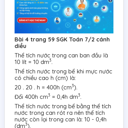
Bài 4 trang 59 SGK Toán 7/2 cánh
diều
Thể tích nước trong can ban đầu là
3
10 lít = 10 dm
.
Thể tích nước trong bể khi mực nước
có chiều cao h (cm) là:
3
20 . 20 . h = 400h (cm
).
3
3
Đổi 400h cm
= 0,4h dm
.
Thể tích nước trong bể bằng thể tích
nước trong can rót ra nên thể tích
nước còn lại trong can là: 10 - 0,4h
3
(dm
).