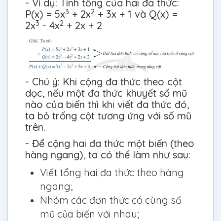
- Ví dụ: Tính tổng của hai đa thức:
3
2
P(x) = 5x
+ 2x
+ 3x + 1 và Q(x) =
3
2
2x
- 4x
+ 2x + 2
- Chú ý: Khi cộng đa thức theo cột
dọc, nếu một đa thức khuyết số mũ
nào của biến thì khi viết đa thức đó,
ta bỏ trống cột tương ứng với số mũ
trên.
- Để cộng hai đa thức một biến (theo
hàng ngang), ta có thể làm như sau:
Viết tổng hai đa thức theo hàng
ngang;
Nhóm các đơn thức có cùng số
mũ của biến với nhau;