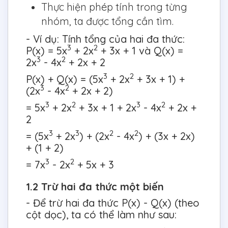
Thực hiện phép tính trong từng
nhóm, ta được tổng cần tìm.
- Ví dụ: Tính tổng của hai đa thức:
3
2
P(x) = 5x
+ 2x
+ 3x + 1 và Q(x) =
3
2
2x
- 4x
+ 2x + 2
3
2
P(x) + Q(x) = (5x
+ 2x
+ 3x + 1) +
3
2
(2x
- 4x
+ 2x + 2)
3
2
3
2
= 5x
+ 2x
+ 3x + 1 + 2x
- 4x
+ 2x +
2
3
3
2
2
= (5x
+ 2x
) + (2x
- 4x
) + (3x + 2x)
+ (1 + 2)
3
2
= 7x
- 2x
+ 5x + 3
1.2 Trừ hai đa thức một biến
- Để trừ hai đa thức P(x) - Q(x) (theo
cột dọc), ta có thể làm như sau: