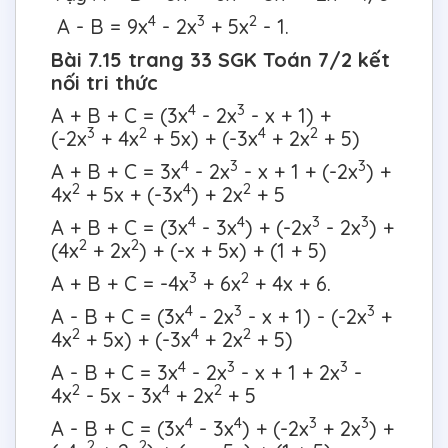
4
3
2
A - B = 9x
- 2x
+ 5x
- 1.
Bài 7.15 trang 33 SGK Toán 7/2 kết
nối tri thức
4
3
A + B + C = (3x
- 2x
- x + 1) +
3
2
4
2
(-2x
+ 4x
+ 5x) + (-3x
+ 2x
+ 5)
4
3
3
A + B + C = 3x
- 2x
- x + 1 + (-2x
) +
2
4
2
4x
+ 5x + (-3x
) + 2x
+ 5
4
4
3
3
A + B + C = (3x
- 3x
) + (-2x
- 2x
) +
2
2
(4x
+ 2x
) + (-x + 5x) + (1 + 5)
3
2
A + B + C = -4x
+ 6x
+ 4x + 6.
4
3
3
A - B + C = (3x
- 2x
- x + 1) - (-2x
+
2
4
2
4x
+ 5x) + (-3x
+ 2x
+ 5)
4
3
3
A - B + C = 3x
- 2x
- x + 1 + 2x
-
2
4
2
4x
- 5x - 3x
+ 2x
+ 5
4
4
3
3
A - B + C = (3x
- 3x
) + (-2x
+ 2x
) +
2
2