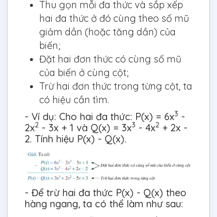
Thu gọn mỗi đa thức và sắp xếp
hai đa thức ở đó cùng theo số mũ
giảm dần (hoặc tăng dần) của
biến;
Đặt hai đơn thức có cùng số mũ
của biến ở cùng cột;
Trừ hai đơn thức trong từng cột, ta
có hiệu cần tìm.
3
- Ví dụ: Cho hai đa thức: P(x) = 6x
-
2
3
2
2x
- 3x + 1 và Q(x) = 3x
- 4x
+ 2x -
2. Tính hiệu P(x) - Q(x).
- Để trừ hai đa thức P(x) - Q(x) theo
hàng ngang, ta có thể làm như sau: