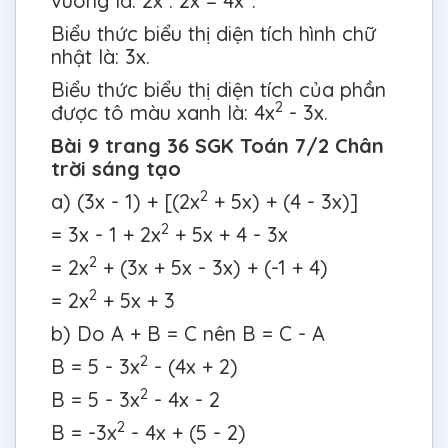
vuông là: 2x . 2x = 4x
.
Biểu thức biểu thị diện tích hình chữ
nhật là: 3x.
Biểu thức biểu thị diện tích của phần
2
được tô màu xanh là: 4x
- 3x.
Bài 9 trang 36 SGK Toán 7/2 Chân
trời sáng tạo
2
a) (3x - 1) + [(2x
+ 5x) + (4 - 3x)]
2
= 3x - 1 + 2x
+ 5x + 4 - 3x
2
= 2x
+ (3x + 5x - 3x) + (-1 + 4)
2
= 2x
+ 5x + 3
b) Do A + B = C nên B = C - A
2
B = 5 - 3x
- (4x + 2)
2
B = 5 - 3x
- 4x - 2
2
B = -3x
- 4x + (5 - 2)