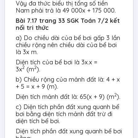
Vậy đa thức biểu thị tổng số tiền
Nam phải trả là 49 000x + 175 000.
Bài 7.17 trang 33 SGK Toán 7/2 kết
nối tri thức
a) Do chiều dài của bể bơi gấp 3 lần
chiều rộng nên chiều dài của bể bơi
là 3x m.
Diện tích của bể bơi là 3x.x =
2
2
3x
(m
).
b) Chiều rộng của mảnh đất là: 4 + x
+ 5 = x + 9 (m).
2
Diện tích mảnh đất là: 65(x + 9) (m
).
c) Diện tích phần đất xung quanh bể
bơi bằng diện tích mảnh đất trừ đi
diện tích bể bơi.
Diện tích phần đất xung quanh bể bơi