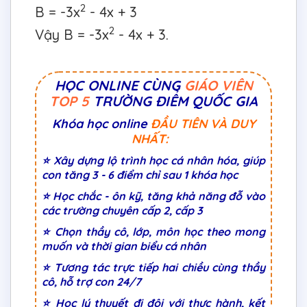
2
B = -3x
- 4x + 3
2
Vậy B = -3x
- 4x + 3.
HỌC ONLINE CÙNG
GIÁO VIÊN
TOP 5
TRƯỜNG ĐIỂM QUỐC GIA
Khóa học online
ĐẦU TIÊN VÀ DUY
NHẤT:
⭐ Xây dựng lộ trình học cá nhân hóa, giúp
con tăng 3 - 6 điểm chỉ sau 1 khóa học
⭐ Học chắc - ôn kỹ, tăng khả năng đỗ vào
các trường chuyên cấp 2, cấp 3
⭐ Chọn thầy cô, lớp, môn học theo mong
muốn và thời gian biểu cá nhân
⭐ Tương tác trực tiếp hai chiều cùng thầy
cô, hỗ trợ con 24/7
⭐ Học lý thuyết đi đôi với thực hành, kết