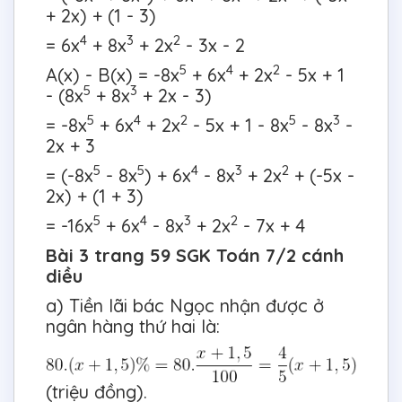
+ 2x) + (1 - 3)
4
3
2
= 6x
+ 8x
+ 2x
- 3x - 2
5
4
2
A(x) - B(x) = -8x
+ 6x
+ 2x
- 5x + 1
5
3
- (8x
+ 8x
+ 2x - 3)
5
4
2
5
3
= -8x
+ 6x
+ 2x
- 5x + 1 - 8x
- 8x
-
2x + 3
5
5
4
3
2
= (-8x
- 8x
) + 6x
- 8x
+ 2x
+ (-5x -
2x) + (1 + 3)
5
4
3
2
= -16x
+ 6x
- 8x
+ 2x
- 7x + 4
Bài 3 trang 59 SGK Toán 7/2 cánh
diều
a) Tiền lãi bác Ngọc nhận được ở
ngân hàng thứ hai là:
(triệu đồng).