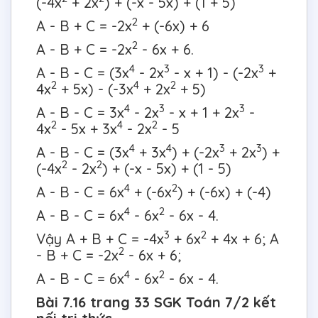
(-4x
+ 2x
) + (-x - 5x) + (1 + 5)
2
A - B + C = -2x
+ (-6x) + 6
2
A - B + C = -2x
- 6x + 6.
4
3
3
A - B - C = (3x
- 2x
- x + 1) - (-2x
+
2
4
2
4x
+ 5x) - (-3x
+ 2x
+ 5)
4
3
3
A - B - C = 3x
- 2x
- x + 1 + 2x
-
2
4
2
4x
- 5x + 3x
- 2x
- 5
4
4
3
3
A - B - C = (3x
+ 3x
) + (-2x
+ 2x
) +
2
2
(-4x
- 2x
) + (-x - 5x) + (1 - 5)
4
2
A - B - C = 6x
+ (-6x
) + (-6x) + (-4)
4
2
A - B - C = 6x
- 6x
- 6x - 4.
3
2
Vậy A + B + C = -4x
+ 6x
+ 4x + 6; A
2
- B + C = -2x
- 6x + 6;
4
2
A - B - C = 6x
- 6x
- 6x - 4.
Bài 7.16 trang 33 SGK Toán 7/2 kết