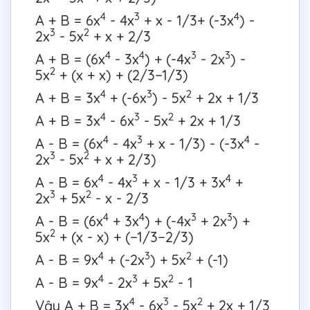
4
3
4
A + B = 6x
- 4x
+ x - 1/3+ (-3x
) -
3
2
2x
- 5x
+ x + 2/3
4
4
3
3
A + B = (6x
- 3x
) + (-4x
- 2x
) -
2
5x
+ (x + x) + (2/3−1/3)
4
3
2
A + B = 3x
+ (-6x
) - 5x
+ 2x + 1/3
4
3
2
A + B = 3x
- 6x
- 5x
+ 2x + 1/3
4
3
4
A - B = (6x
- 4x
+ x - 1/3) - (-3x
-
3
2
2x
- 5x
+ x + 2/3)
4
3
4
A - B = 6x
- 4x
+ x - 1/3 + 3x
+
3
2
2x
+ 5x
- x - 2/3
4
4
3
3
A - B = (6x
+ 3x
) + (-4x
+ 2x
) +
2
5x
+ (x - x) + (−1/3−2/3)
4
3
2
A - B = 9x
+ (-2x
) + 5x
+ (-1)
4
3
2
A - B = 9x
- 2x
+ 5x
- 1
4
3
2
Vậy A + B = 3x
- 6x
- 5x
+ 2x + 1/3