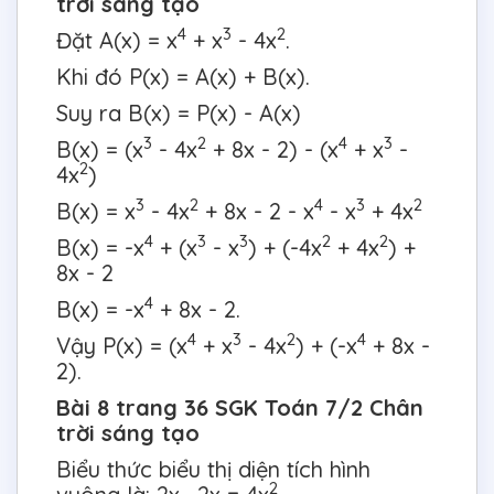
trời sáng tạo
4
3
2
Đặt A(x) = x
+ x
- 4x
.
Khi đó P(x) = A(x) + B(x).
Suy ra B(x) = P(x) - A(x)
3
2
4
3
B(x) = (x
- 4x
+ 8x - 2) - (x
+ x
-
2
4x
)
3
2
4
3
2
B(x) = x
- 4x
+ 8x - 2 - x
- x
+ 4x
4
3
3
2
2
B(x) = -x
+ (x
- x
) + (-4x
+ 4x
) +
8x - 2
4
B(x) = -x
+ 8x - 2.
4
3
2
4
Vậy P(x) = (x
+ x
- 4x
) + (-x
+ 8x -
2).
Bài 8 trang 36 SGK Toán 7/2 Chân
trời sáng tạo
Biểu thức biểu thị diện tích hình
2