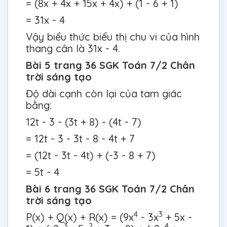
= (8x + 4x + 15x + 4x) + (1 - 6 + 1)
= 31x - 4
Vậy biểu thức biểu thị chu vi của hình
thang cân là 31x - 4.
Bài 5 trang 36 SGK Toán 7/2 Chân
trời sáng tạo
Độ dài cạnh còn lại của tam giác
bằng:
12t - 3 - (3t + 8) - (4t - 7)
= 12t - 3 - 3t - 8 - 4t + 7
= (12t - 3t - 4t) + (-3 - 8 + 7)
= 5t - 4
Bài 6 trang 36 SGK Toán 7/2 Chân
trời sáng tạo
4
3
P(x) + Q(x) + R(x) = (9x
- 3x
+ 5x -
3
2
4