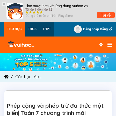
×
Học mượt hơn với ứng dụng vuihoc.vn
Từ lớp 1 đến lớp 12
Tải về
Dùng thử miễn phí trên
Play Store
TIỂU HỌC
THCS
THPT
Đăng nhập
Đăng ký
Góc học tập
Phép cộng và phép trừ đa thức một 
Phép cộng và phép trừ đa thức một
biến| Toán 7 chương trình mới