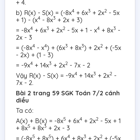
+ 4.
4
3
2
b) R(x) - S(x) = (-8x
+ 6x
+ 2x
- 5x
4
3
+ 1) - (x
- 8x
+ 2x + 3)
4
3
2
4
3
= -8x
+ 6x
+ 2x
- 5x + 1 - x
+ 8x
-
2x - 3
4
4
3
3
2
= (-8x
- x
) + (6x
+ 8x
) + 2x
+ (-5x
- 2x) + (1 - 3)
4
3
2
= -9x
+ 14x
+ 2x
- 7x - 2
4
3
2
Vậy R(x) - S(x) = -9x
+ 14x
+ 2x
-
7x - 2.
Bài 2 trang 59 SGK Toán 7/2 cánh
diều
Ta có:
5
4
2
A(x) + B(x) = -8x
+ 6x
+ 2x
- 5x + 1
5
3
+ 8x
+ 8x
+ 2x - 3
5
5
4
3
2
= (-8x
+ 8x
) + 6x
+ 8x
+ 2x
+ (-5x