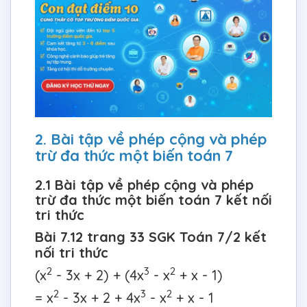
2. Bài tập về phép cộng và phép
trừ đa thức một biến toán 7
2.1 Bài tập về phép cộng và phép
trừ đa thức một biến toán 7 kết nối
tri thức
Bài 7.12 trang 33 SGK Toán 7/2 kết
nối tri thức
2
3
2
(x
- 3x + 2) + (4x
- x
+ x - 1)
2
3
2
= x
- 3x + 2 + 4x
- x
+ x - 1