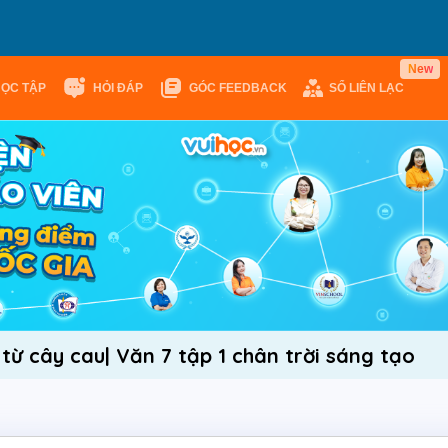
N
e
w
HỌC TẬP
HỎI ĐÁP
GÓC FEEDBACK
SỔ LIÊN LẠC
c từ cây cau| Văn 7 tập 1 chân trời sáng tạo