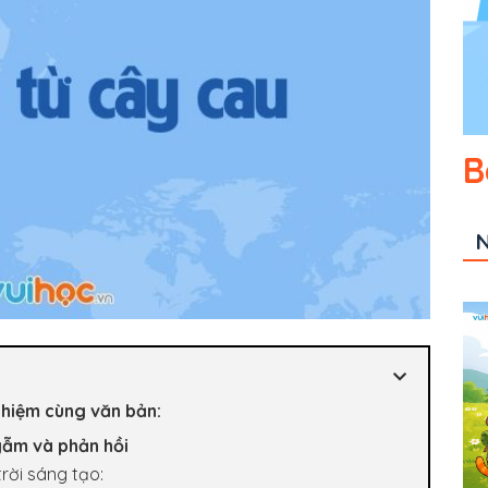
B
N
 nghiệm cùng văn bản:
ngẫm và phản hồi
rời sáng tạo: