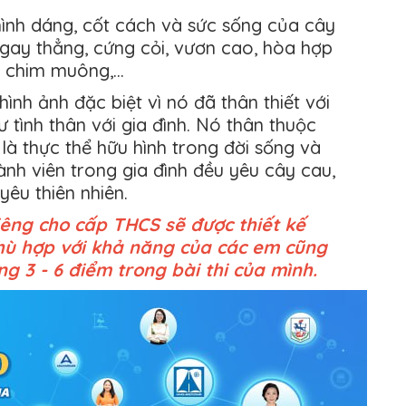
ình dáng, cốt cách và sức sống của cây
ngay thẳng, cứng cỏi, vươn cao, hòa hợp
 chim muông,...
ình ảnh đặc biệt vì nó đã thân thiết với
 tình thân với gia đình. Nó thân thuộc
 là thực thể hữu hình trong đời sống và
ành viên trong gia đình đều yêu cây cau,
 yêu thiên nhiên.
iêng cho cấp THCS sẽ được thiết kế
phù hợp với khả năng của các em cũng
g 3 - 6 điểm trong bài thi của mình.