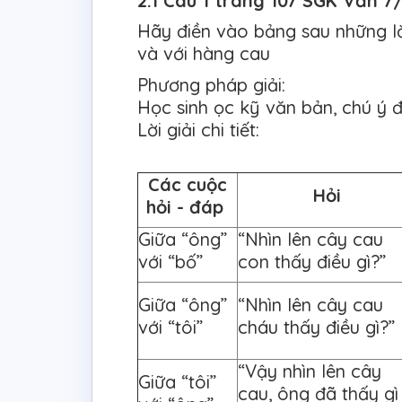
2.1 Câu 1 trang 107 SGK Văn 7/
Hãy điền vào bảng sau những lờ
và với hàng cau
Phương pháp giải:
Học sinh ọc kỹ văn bản, chú ý 
Lời giải chi tiết:
Các cuộc
Hỏi
hỏi - đáp
Giữa “ông”
“Nhìn lên cây cau
với “bố”
con thấy điều gì?”
Giữa “ông”
“Nhìn lên cây cau
với “tôi”
cháu thấy điều gì?”
“Vậy nhìn lên cây
Giữa “tôi”
cau, ông đã thấy gì