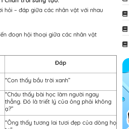
1 Chân trời sáng tạo:
i hỏi – đáp giữa các nhân vật với nhau
đến đoạn hội thoại giữa các nhân vật
Đáp
“Con thấy bầu trời xanh”
“Cháu thấy bài học làm người ngay
thẳng. Đó là triết lý của ông phải không
ạ?”
“Ông thấy tương lai tươi đẹp của dòng họ