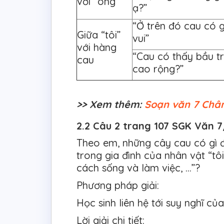
với “ông”
ạ?”
“Ở trên đó cau có g
Giữa “tôi”
vui”
với hàng
“Cau có thấy bầu tr
cau
cao rộng?”
>> Xem thêm:
Soạn văn 7 Chân
2.2 Câu 2 trang 107 SGK Văn 7
Theo em, những cây cau có gì đ
trong gia đình của nhân vật “tô
cách sống và làm việc, ...”?
Phương pháp giải:
Học sinh liên hệ tới suy nghĩ củ
Lời giải chi tiết: