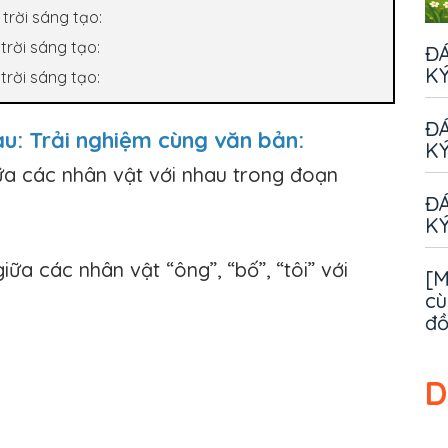
trời sáng tạo:
trời sáng tạo:
ĐÁ
KÝ
trời sáng tạo:
ĐÁ
 cau: Trải nghiệm cùng văn bản:
KÝ
ữa các nhân vật với nhau trong đoạn
ĐÁ
KÝ
iữa các nhân vật “ông”, “bố”, “tôi” với
[M
cù
đ
D