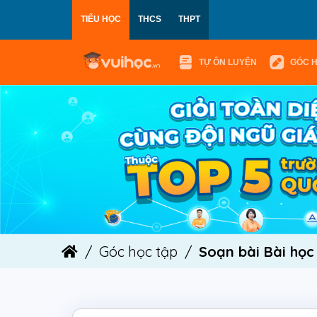
TIỂU HỌC
THCS
THPT
TỰ ÔN LUYỆN
GÓC 
Góc học tập
Soạn bài Bài họ