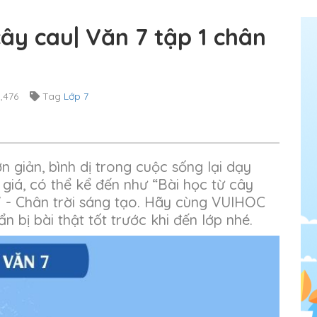
 cây cau| Văn 7 tập 1 chân
,476
Tag
Lớp 7
 giản, bình dị trong cuộc sống lại dạy
iá, có thể kể đến như “Bài học từ cây
7 - Chân trời sáng tạo. Hãy cùng VUIHOC
n bị bài thật tốt trước khi đến lớp nhé.