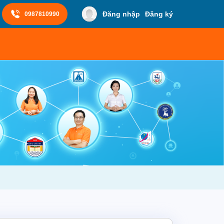
Đăng nhập
Đăng ký
0987810990