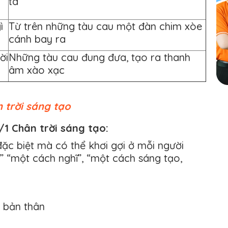
ta”
ì
Từ trên những tàu cau một đàn chim xòe
cánh bay ra
ời
Những tàu cau đung đưa, tạo ra thanh
âm xào xạc
 trời sáng tạo
/1 Chân trời sáng tạo:
ặc biệt mà có thể khơi gợi ở mỗi người
i” “một cách nghĩ”, “một cách sáng tạo,
a bản thân