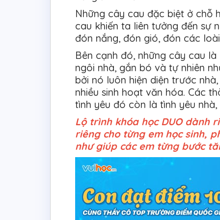
Những cây cau đặc biệt ở chỗ h
cau khiến ta liên tưởng đến sự 
đón nắng, đón gió, đón các loài
Bên cạnh đó, những cây cau là h
ngôi nhà, gắn bó và tự nhiên như
bởi nó luôn hiện diện trước nhà,
nhiều sinh hoạt văn hóa. Các th
tình yêu đó còn là tình yêu nhà,
Lộ trình khóa học DUO dành r
riêng cho từng em học sinh, 
như giúp các em từng bước tăn