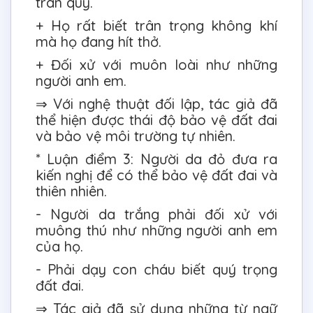
trân quý.
+ Họ rất biết trân trọng không khí
mà họ đang hít thở.
+ Đối xử với muôn loài như những
người anh em.
⇒ Với nghệ thuật đối lập, tác giả đã
thể hiện được thái độ bảo vệ đất đai
và bảo vệ môi trường tự nhiên.
* Luận điểm 3: Người da đỏ đưa ra
kiến nghị để có thể bảo vệ đất đai và
thiên nhiên.
- Người da trắng phải đối xử với
muông thú như những người anh em
của họ.
- Phải dạy con cháu biết quý trọng
đất đai.
⇒ Tác giả đã sử dụng những từ ngữ