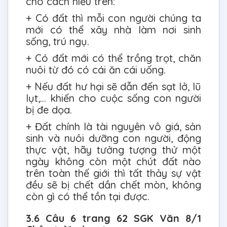
cho cách hiểu trên:
+ Có đất thì mỗi con người chúng ta
mới có thể xây nhà làm nơi sinh
sống, trú ngụ.
+ Có đất mới có thể trồng trọt, chăn
nuôi từ đó có cái ăn cái uống.
+ Nếu đất hư hại sẽ dẫn đến sạt lở, lũ
lụt,… khiến cho cuộc sống con người
bị đe dọa.
+ Đất chính là tài nguyên vô giá, sản
sinh và nuôi dưỡng con người, động
thực vật, hãy tưởng tượng thử một
ngày không còn một chút đất nào
trên toàn thế giới thì tất thảy sự vật
đều sẽ bị chết dần chết mòn, không
còn gì có thể tồn tại được.
3.6 Câu 6 trang 62 SGK Văn 8/1