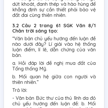
dứt khoát, đanh thép và hào hùng để
khẳng định sự cần thiết phải bảo vệ
đất đai cùng thiên nhiên.
3.2 Câu 2 trang 61 SGK Văn 8/1
Chân trời sáng tạo:
“Văn bản chủ yếu hướng đến luận đề
nào dưới đây? Lí giải vào hệ thống
luận điểm, lí lẽ, dẫn chứng của văn
bản.
a. Hồi đáp lời đề nghị mua đất của
Tổng thống Mỹ.
b. Mối quan hệ giữa con người và
thiên nhiên.”
Trả lời:
- Văn bản Bức thư của thủ lĩnh da đỏ
chủ yếu hướng đến luận đề: b. Mối