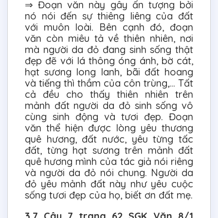
⇒ Đoạn văn này gây ấn tượng bởi
nó nói đến sự thiêng liêng của đất
với muôn loài. Bên cạnh đó, đoạn
văn còn miêu tả về thiên nhiên, nơi
mà người da đỏ đang sinh sống thật
đẹp đẽ với lá thông óng ánh, bờ cát,
hạt sương long lanh, bãi đất hoang
và tiếng thì thầm của côn trùng,… Tất
cả đều cho thấy thiên nhiên trên
mảnh đất người da đỏ sinh sống vô
cùng sinh động và tươi đẹp. Đoạn
văn thể hiện được lòng yêu thương
quê hương, đất nước, yêu từng tấc
đất, từng hạt sương trên mảnh đất
quê hương mình của tác giả nói riêng
và người da đỏ nói chung. Người da
đỏ yêu mảnh đất này như yêu cuộc
sống tươi đẹp của họ, biết ơn đất mẹ.
3.7 Câu 7 trang 62 SGK Văn 8/1