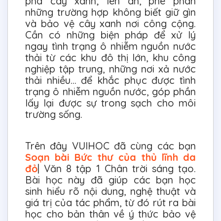
phá cây xanh; lên án, phê phán
những trường hợp không biết giữ gìn
và bảo vệ cây xanh nơi công cộng.
Cần có những biện pháp để xử lý
ngay tình trạng ô nhiễm nguồn nước
thải từ các khu đô thị lớn, khu công
nghiệp tập trung, những nơi xả nước
thải nhiều... để khắc phục được tình
trạng ô nhiễm nguồn nước, góp phần
lấy lại được sự trong sạch cho môi
trường sống.
Trên đây VUIHOC đã cùng các bạn
Soạn bài Bức thư của thủ lĩnh da
đỏ
| Văn 8 tập 1 Chân trời sáng tạo.
Bài học này đã giúp các bạn học
sinh hiểu rõ nội dung, nghệ thuật và
giá trị của tác phẩm, từ đó rút ra bài
học cho bản thân về ý thức bảo vệ