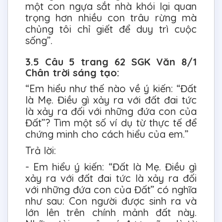
một con ngựa sắt nhà khói lại quan
trọng hơn nhiều con trâu rừng mà
chủng tôi chỉ giết để duy trì cuộc
sống”.
3.5 Câu 5 trang 62 SGK Văn 8/1
Chân trời sáng tạo:
“Em hiểu như thế nào về ý kiến: “Đất
là Mẹ. Điều gì xảy ra với đất đai tức
là xảy ra đối với những đứa con của
Đất”? Tìm một số ví dụ từ thực tế để
chứng minh cho cách hiểu của em.”
Trả lời:
- Em hiểu ý kiến: “Đất là Mẹ. Điều gì
xảy ra với đất đai tức là xảy ra đối
với những đứa con của Đất” có nghĩa
như sau: Con người được sinh ra và
lớn lên trên chính mảnh đất này.