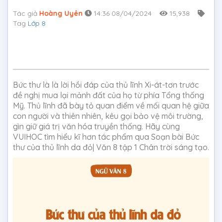
Tác giả
Hoàng Uyên
14:36 08/04/2024
15,938
Tag
Lớp 8
Bức thư là là lời hồi đáp của thủ lĩnh Xi-át-tơn trước
đề nghị mua lại mảnh đất của họ từ phía Tổng thống
Mỹ. Thủ lĩnh đã bày tỏ quan điểm về mối quan hệ giữa
con người và thiên nhiên, kêu gọi bảo vệ môi trường,
gìn giữ giá trị văn hóa truyền thống. Hãy cùng
VUIHOC tìm hiểu kĩ hơn tác phẩm qua Soạn bài Bức
thư của thủ lĩnh da đỏ| Văn 8 tập 1 Chân trời sáng tạo.