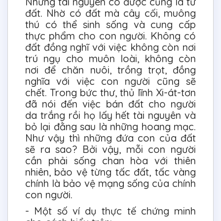
Những tài nguyên có được cũng là từ
đất. Nhờ có đất mà cây cối, muông
thú có thể sinh sống và cung cấp
thực phẩm cho con người. Không có
đất đồng nghĩ với việc không còn nơi
trú ngụ cho muôn loài, không còn
nơi để chăn nuôi, trồng trọt, đồng
nghĩa với việc con người cũng sẽ
chết. Trong bức thư, thủ lĩnh Xi-át-tơn
đã nói đến việc bán đất cho người
da trắng rồi họ lấy hết tài nguyên và
bỏ lại đằng sau là những hoang mạc.
Như vậy thì những đứa con của đất
sẽ ra sao? Bởi vậy, mỗi con người
cần phải sống chan hòa với thiên
nhiên, bảo vệ từng tấc đất, tấc vàng
chính là bảo vệ mạng sống của chính
con người.
- Một số ví dụ thực tế chứng minh