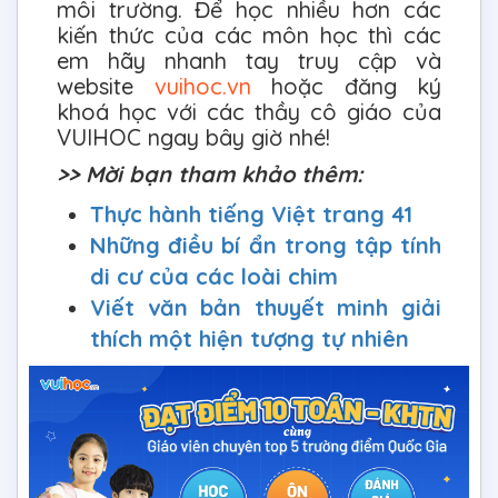
môi trường. Để học nhiều hơn các
kiến thức của các môn học thì các
em hãy nhanh tay truy cập và
website
vuihoc.vn
hoặc đăng ký
khoá học với các thầy cô giáo của
VUIHOC ngay bây giờ nhé!
>> Mời bạn tham khảo thêm:
Thực hành tiếng Việt trang 41
Những điều bí ẩn trong tập tính
di cư của các loài chim
Viết văn bản thuyết minh giải
thích một hiện tượng tự nhiên