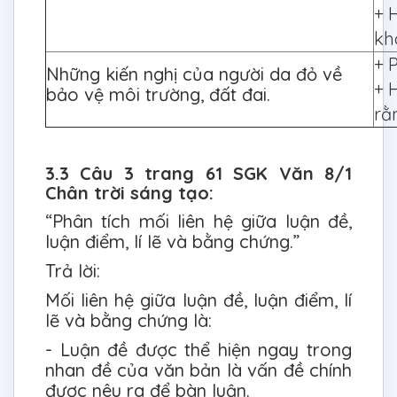
+ 
kh
+ 
Những kiến nghị của người da đỏ về
+ 
bảo vệ môi trường, đất đai.
rằ
3.3 Câu 3 trang 61 SGK Văn 8/1
Chân trời sáng tạo:
“Phân tích mối liên hệ giữa luận đề,
luận điểm, lí lẽ và bằng chứng.”
Trả lời:
Mối liên hệ giữa luận đề, luận điểm, lí
lẽ và bằng chứng là:
- Luận đề được thể hiện ngay trong
nhan đề của văn bản là vấn đề chính
được nêu ra để bàn luận.