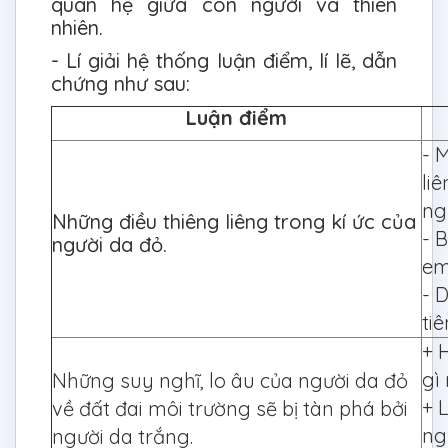
quan hệ giữa con người và thiên
nhiên.
- Lí giải hệ thống luận điểm, lí lẽ, dẫn
chứng như sau:
Luận điểm
- 
li
ng
Những điều thiêng liêng trong kí ức của
- 
người da đỏ.
em
- 
ti
+ 
gì
Những suy nghĩ, lo âu của người da đỏ
+ 
về đất đai môi trường sẽ bị tàn phá bởi
ng
người da trắng.