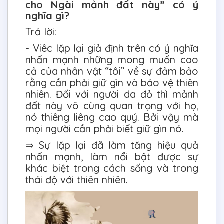
cho Ngài mảnh đất này” có ý
nghĩa gì?
Trả lời:
- Viêc lặp lại giả định trên có ý nghĩa
nhấn mạnh những mong muốn cao
cả của nhân vật “tôi” về sự đảm bảo
rằng cần phải giữ gìn và bảo vệ thiên
nhiên. Đối với người da đỏ thì mảnh
đất này vô cùng quan trọng với họ,
nó thiêng liêng cao quý. Bởi vậy mà
mọi người cần phải biết giữ gìn nó.
⇒ Sự lặp lại đã làm tăng hiệu quả
nhấn mạnh, làm nổi bật được sự
khác biệt trong cách sống và trong
thái độ với thiên nhiên.