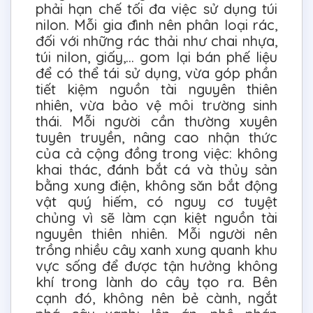
phải hạn chế tối đa việc sử dụng túi
nilon. Mỗi gia đình nên phân loại rác,
đối với những rác thải như chai nhựa,
túi nilon, giấy,... gom lại bán phế liệu
để có thể tái sử dụng, vừa góp phần
tiết kiệm nguồn tài nguyên thiên
nhiên, vừa bảo vệ môi trường sinh
thái. Mỗi người cần thường xuyên
tuyên truyền, nâng cao nhận thức
của cả cộng đồng trong việc: không
khai thác, đánh bắt cá và thủy sản
bằng xung điện, không săn bắt động
vật quý hiếm, có nguy cơ tuyệt
chủng vì sẽ làm cạn kiệt nguồn tài
nguyên thiên nhiên. Mỗi người nên
trồng nhiều cây xanh xung quanh khu
vực sống để được tận hưởng không
khí trong lành do cây tạo ra. Bên
cạnh đó, không nên bẻ cành, ngắt