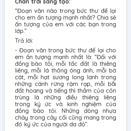
Chân trời sáng tạo:
“Đoạn văn nào trong bức thư để lại
cho em ấn tượng mạnh nhất? Chia sẻ
ấn tượng của em với các bạn trong
lớp.”
Trả lời:
- Đoạn văn trong bức thư để lại cho
em ấn tượng mạnh nhất là: “Đối với
đồng bào tôi, mỗi tấc đất là thiêng
liêng, mỗi lá thông óng ánh, mỗi bờ
cát, mỗi hạt sương long lanh trong
những cánh rừng rậm rạp, mỗi bãi
đất hoang và tiếng thì thầm của côn
trùng là những điều thiêng liêng
trong ký ức và kinh nghiệm của
đồng bào tôi. Những dòng nhựa
chảy trong cây cối cũng mang trong
đó ký ức của người da đỏ”.