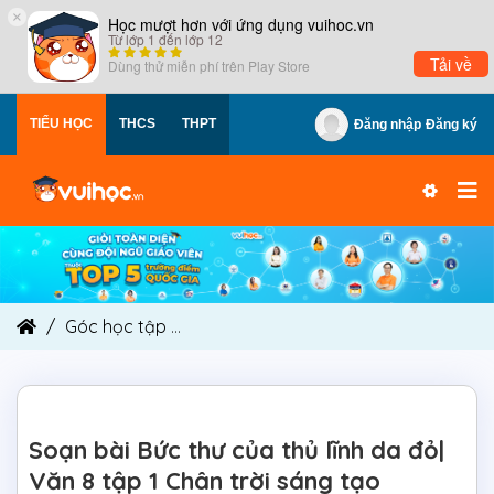
×
Học mượt hơn với ứng dụng vuihoc.vn
Từ lớp 1 đến lớp 12
Tải về
Dùng thử miễn phí trên
Play Store
TIỂU HỌC
THCS
THPT
Đăng nhập
Đăng ký
Góc học tập
Soạn bài Bức thư của thủ lĩnh da đỏ
Soạn bài Bức thư của thủ lĩnh da đỏ|
Văn 8 tập 1 Chân trời sáng tạo