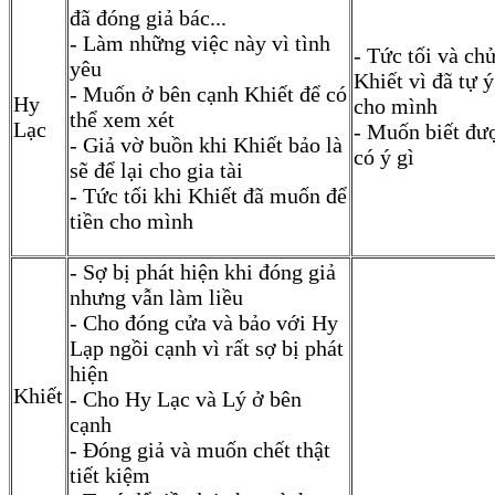
đã đóng giả bác...
- Làm những việc này vì tình
- Tức tối và ch
yêu
Khiết vì đã tự ý
- Muốn ở bên cạnh Khiết để có
Hy
cho mình
thể xem xét
Lạc
- Muốn biết đư
- Giả vờ buồn khi Khiết bảo là
có ý gì
sẽ để lại cho gia tài
- Tức tối khi Khiết đã muốn để
tiền cho mình
- Sợ bị phát hiện khi đóng giả
nhưng vẫn làm liều
- Cho đóng cửa và bảo với Hy
Lạp ngồi cạnh vì rất sợ bị phát
hiện
Khiết
- Cho Hy Lạc và Lý ở bên
cạnh
- Đóng giả và muốn chết thật
tiết kiệm