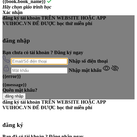
{{book.book_name}}
Hãy chọn giáo trình học
Xác nhận
đăng ký tài khoản
TRÊN WEBSITE HOẶC APP
VUIHOC.VN ĐỂ ĐƯỢC
học thử miễn phí
đăng nhập
Bạn chưa có tài khoản ?
Đăng ký ngay
Nhập số điện thoại
Nhập mật khẩu
{{error}}
{{message}}
Quên mật khẩu?
đăng nhập
đăng ký tài khoản
TRÊN WEBSITE HOẶC APP
VUIHOC.VN ĐỂ ĐƯỢC
học thử miễn phí
đăng ký
Bạn đã có tài khoản ?
Đăng nhập ngay