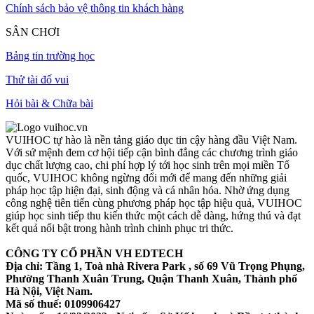
Chính sách bảo vệ thông tin khách hàng
SÂN CHƠI
Bảng tin trường học
Thử tài đố vui
Hỏi bài & Chữa bài
VUIHOC tự hào là nền tảng giáo dục tin cậy hàng đầu Việt Nam.
Với sứ mệnh đem cơ hội tiếp cận bình đẳng các chương trình giáo
dục chất lượng cao, chi phí hợp lý tới học sinh trên mọi miền Tổ
quốc, VUIHOC không ngừng đổi mới để mang đến những giải
pháp học tập hiện đại, sinh động và cá nhân hóa. Nhờ ứng dụng
công nghệ tiên tiến cùng phương pháp học tập hiệu quả, VUIHOC
giúp học sinh tiếp thu kiến thức một cách dễ dàng, hứng thú và đạt
kết quả nổi bật trong hành trình chinh phục tri thức.
CÔNG TY CỔ PHẦN VH EDTECH
Địa chỉ: Tầng 1, Toà nhà Rivera Park , số 69 Vũ Trọng Phụng,
Phường Thanh Xuân Trung, Quận Thanh Xuân, Thành phố
Hà Nội, Việt Nam.
Mã số thuế: 0109906427