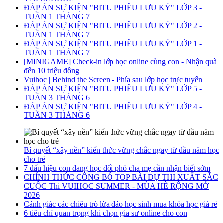
ĐÁP ÁN SỰ KIỆN "BITU PHIÊU LƯU KÝ" LỚP 3 -
TUẦN 1 THÁNG 7
ĐÁP ÁN SỰ KIỆN "BITU PHIÊU LƯU KÝ" LỚP 2 -
TUẦN 1 THÁNG 7
ĐÁP ÁN SỰ KIỆN "BITU PHIÊU LƯU KÝ" LỚP 1 -
TUẦN 1 THÁNG 7
[MINIGAME] Check-in lớp học online cùng con - Nhận quà
đến 10 triệu đồng
Vuihoc | Behind the Screen - Phía sau lớp học trực tuyến
ĐÁP ÁN SỰ KIỆN "BITU PHIÊU LƯU KÝ" LỚP 5 -
TUẦN 3 THÁNG 6
ĐÁP ÁN SỰ KIỆN "BITU PHIÊU LƯU KÝ" LỚP 4 -
TUẦN 3 THÁNG 6
Bí quyết “xây nền” kiến thức vững chắc ngay từ đầu năm học
cho trẻ
7 dấu hiệu con đang học đối phó cha mẹ cần nhận biết sớm
CHÍNH THỨC CÔNG BỐ TOP BÀI DỰ THI XUẤT SẮC
CUỘC Thi VUIHOC SUMMER - MÙA HÈ RỘNG MỞ
2026
Cảnh giác các chiêu trò lừa đảo học sinh mua khóa học giá rẻ
6 tiêu chí quan trọng khi chọn gia sư online cho con