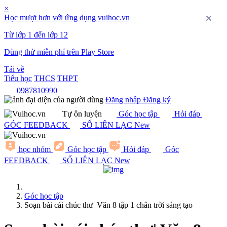
×
Học mượt hơn với ứng dụng vuihoc.vn
Từ lớp 1 đến lớp 12
Dùng thử miễn phí trên
Play Store
Tải về
Tiểu học
THCS
THPT
0987810990
Đăng nhập
Đăng ký
Tự ôn luyện
Góc học tập
Hỏi đáp
GÓC FEEDBACK
SỔ LIÊN LẠC
N
e
w
học nhóm
Góc học tập
Hỏi đáp
Góc
FEEDBACK
SỔ LIÊN LẠC
N
e
w
Góc học tập
Soạn bài cái chúc thư| Văn 8 tập 1 chân trời sáng tạo