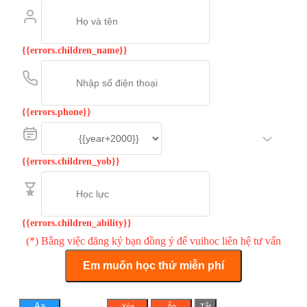
{{errors.children_name}}
{{errors.phone}}
{{errors.children_yob}}
{{errors.children_ability}}
(*) Bằng việc đăng ký bạn đồng ý để vuihoc liên hệ tư vấn
Em muốn học thử miễn phí
Aa
Xóa
Ẩn
Tắt