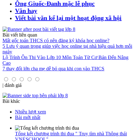
Ông Giuốc-Đanh mặc lễ phục
Văn hay
Viết bài văn kể lại một hoạt động xã hội
Bài viết liên quan
Mất gốc toán THCS có nên đăng ký khóa học online?
5 Lưu ý quan trọng giúp việc học online tại nhà hiệu quả hơn mỗi
ngày
Lộ Trình Ôn Thi Vào Lớp 10 Môn Toán Từ Cơ Bản Đến Nâng
Cao
7 thay đổi lớn cha mẹ dễ bỏ qua khi con vào THCS
|
đánh giá
Bài khác
Nhiều lượt xem
Bài mới nhất
Tổng kết chương trình thi đua " Truy tìm nhà Thông thái
VNESCHOOL"