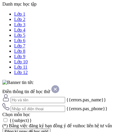
Danh mục học tập
Lớp 1
Lớp 2
Lớp 3
Lớp 4
Lớp 5
Lớp 6
Lớp 7
Lớp 8
Lớp 9
Lớp 10
Lớp 11
Lớp 12
Điền thông tin để học thử
{{errors.pas_name}}
{{errors.pas_phone}}
Chọn môn học
{{subject}}
(*) Bằng việc đăng ký bạn đồng ý để vuihoc liên hệ tư vấn
Đăng kí ngay để học giỏi!