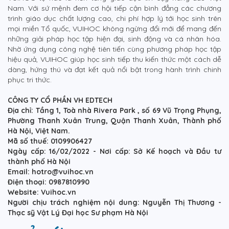
Nam. Với sứ mệnh đem cơ hội tiếp cận bình đẳng các chương
trình giáo dục chất lượng cao, chi phí hợp lý tới học sinh trên
mọi miền Tổ quốc, VUIHOC không ngừng đổi mới để mang đến
những giải pháp học tập hiện đại, sinh động và cá nhân hóa.
Nhờ ứng dụng công nghệ tiên tiến cùng phương pháp học tập
hiệu quả, VUIHOC giúp học sinh tiếp thu kiến thức một cách dễ
dàng, hứng thú và đạt kết quả nổi bật trong hành trình chinh
phục tri thức.
CÔNG TY CỔ PHẦN VH EDTECH
Địa chỉ: Tầng 1, Toà nhà Rivera Park , số 69 Vũ Trọng Phụng,
Phường Thanh Xuân Trung, Quận Thanh Xuân, Thành phố
Hà Nội, Việt Nam.
Mã số thuế: 0109906427
Ngày cấp: 16/02/2022 - Nơi cấp: Sở Kế hoạch và Đầu tư
thành phố Hà Nội
Email: hotro@vuihoc.vn
Điện thoại: 0987810990
Website: Vuihoc.vn
Người chịu trách nghiệm nội dung: Nguyễn Thị Thương -
Thạc sỹ Vật Lý Đại học Sư phạm Hà Nội