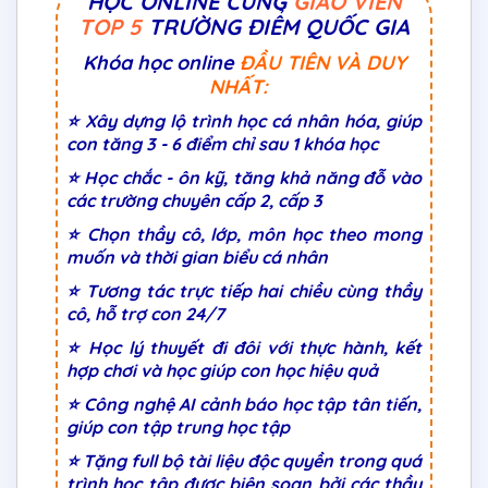
HỌC ONLINE CÙNG
GIÁO VIÊN
TOP 5
TRƯỜNG ĐIỂM QUỐC GIA
Khóa học online
ĐẦU TIÊN VÀ DUY
NHẤT:
⭐ Xây dựng lộ trình học cá nhân hóa, giúp
con tăng 3 - 6 điểm chỉ sau 1 khóa học
⭐ Học chắc - ôn kỹ, tăng khả năng đỗ vào
các trường chuyên cấp 2, cấp 3
⭐ Chọn thầy cô, lớp, môn học theo mong
muốn và thời gian biểu cá nhân
⭐ Tương tác trực tiếp hai chiều cùng thầy
cô, hỗ trợ con 24/7
⭐ Học lý thuyết đi đôi với thực hành, kết
hợp chơi và học giúp con học hiệu quả
⭐ Công nghệ AI cảnh báo học tập tân tiến,
giúp con tập trung học tập
⭐ Tặng full bộ tài liệu độc quyền trong quá
trình học tập được biên soạn bởi các thầy