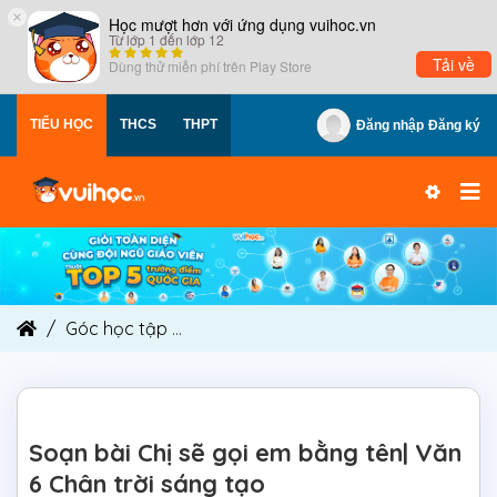
×
Học mượt hơn với ứng dụng vuihoc.vn
Từ lớp 1 đến lớp 12
Tải về
Dùng thử miễn phí trên
Play Store
TIỂU HỌC
THCS
THPT
Đăng nhập
Đăng ký
Góc học tập
Soạn bài Chị sẽ gọi em bằng tên| V
Soạn bài Chị sẽ gọi em bằng tên| Văn
6 Chân trời sáng tạo