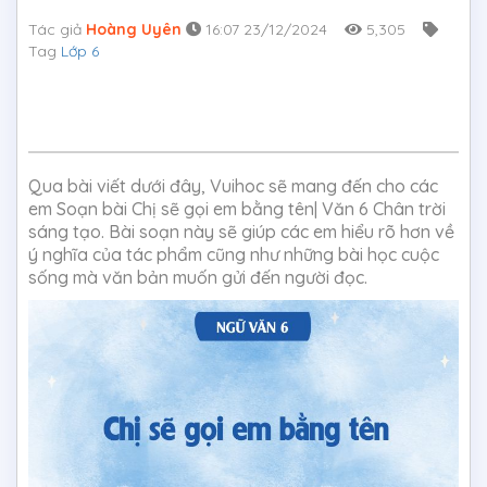
Tác giả
Hoàng Uyên
16:07 23/12/2024
5,305
Tag
Lớp 6
Qua bài viết dưới đây, Vuihoc sẽ mang đến cho các
em Soạn bài Chị sẽ gọi em bằng tên| Văn 6 Chân trời
sáng tạo. Bài soạn này sẽ giúp các em hiểu rõ hơn về
ý nghĩa của tác phẩm cũng như những bài học cuộc
sống mà văn bản muốn gửi đến người đọc.