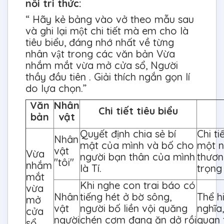
nối tri thức:
“ Hãy kẻ bảng vào vở theo mẫu sau
và ghi lại một chi tiết mà em cho là
tiêu biểu, đáng nhớ nhất về từng
nhân vật trong các văn bản Vừa
nhắm mắt vừa mở cửa sổ, Người
thầy đầu tiên . Giải thích ngắn gọn lí
do lựa chọn.”
Văn
Nhân
Chi tiết tiêu biểu
bản
vật
Quyết định chia sẻ bí
Chi ti
Nhân
mật của mình và bố cho
một n
vật
Vừa
người bạn thân của mình
thươn
"tôi"
nhắm
là Tí.
trọng
mắt
Khi nghe con trai báo có
vừa
Nhân
tiếng hét ở bờ sông,
Thể h
mở
vật
người bố liền vội quăng
nghĩa
cửa
người
chén cơm đang ăn dở rồi
quan 
sổ