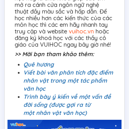
mở ra cánh cửa ngôn ngữ nghệ
thuật đầy màu sắc và hấp dẫn. Để
học nhiều hơn các kiến thức của các
môn học thì các em hãy nhanh tay
truy cập và website
vuihoc.vn
hoặc
đăng ký khoá học với các thầy cô
giáo của VUIHOC ngay bây giờ nhé!
>> Mời bạn tham khảo thêm:
Quê hương
Viết bài văn phân tích đặc điểm
nhân vật trong một tác phẩm
văn học
Trình bày ý kiến về một vấn đề
đời sống (được gợi ra từ
một nhân vật văn học)