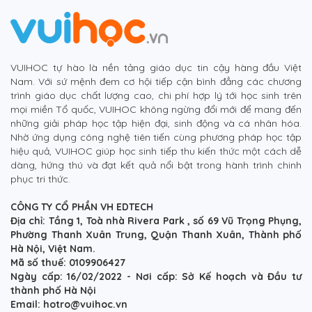
VUIHOC tự hào là nền tảng giáo dục tin cậy hàng đầu Việt
Nam. Với sứ mệnh đem cơ hội tiếp cận bình đẳng các chương
trình giáo dục chất lượng cao, chi phí hợp lý tới học sinh trên
mọi miền Tổ quốc, VUIHOC không ngừng đổi mới để mang đến
những giải pháp học tập hiện đại, sinh động và cá nhân hóa.
Nhờ ứng dụng công nghệ tiên tiến cùng phương pháp học tập
hiệu quả, VUIHOC giúp học sinh tiếp thu kiến thức một cách dễ
dàng, hứng thú và đạt kết quả nổi bật trong hành trình chinh
phục tri thức.
CÔNG TY CỔ PHẦN VH EDTECH
Địa chỉ: Tầng 1, Toà nhà Rivera Park , số 69 Vũ Trọng Phụng,
Phường Thanh Xuân Trung, Quận Thanh Xuân, Thành phố
Hà Nội, Việt Nam.
Mã số thuế: 0109906427
Ngày cấp: 16/02/2022 - Nơi cấp: Sở Kế hoạch và Đầu tư
thành phố Hà Nội
Email: hotro@vuihoc.vn