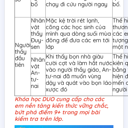
bố
chạy đi cứu người ngay
bố.
Nhân
Mặc kệ trời rét lạnh,
Thể h
vật
cõng các học sinh của
thươn
thầy
mình qua dòng suối mùa
các e
Đuy-
đông để đưa các em tới
tượng
Người
sen
lớp
một n
thầy
Khi thấy bọn nhà giàu
Thể h
đầu
Nhân
cười cợt và làm hắt nước
kiên 
tiên
vật
vào người thầy giáo, An-
bằng 
An-
tư-nai đã muốn vùng
hiện 
tư-
dậy và quát vào bọn láo
mến c
nai
xược đó
người
Khóa học DUO cung cấp cho các
em nền tảng kiến thức vững chắc,
bứt phá điểm 9+ trong mọi bài
kiểm tra trên lớp.