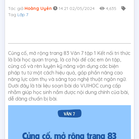
Tác giả
Hoàng Uyên
14:21 02/05/2024
4,635
Tag
Lớp 7
Củng cố, mở rộng trang 83 Văn 7 tập 1 Kết nối tri thức
là bài học quan trọng, là cơ hội để các em ôn tập,
củng cố và rèn luyện kỹ năng vận dụng các biện
pháp tu từ một cách hiệu quả, góp phần nâng cao
năng lực cảm thụ và sáng tạo nghệ thuật ngôn ngữ.
Dưới đây là tài liệu soạn bài do VUIHOC cung cấp
nhằm giúp học sinh nắm được nội dung chính của bài,
dễ dàng chuẩn bị bài.