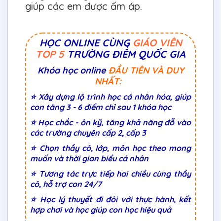
giúp các em được ấm áp.
HỌC ONLINE CÙNG
GIÁO VIÊN
TOP 5
TRƯỜNG ĐIỂM QUỐC GIA
Khóa học online
ĐẦU TIÊN VÀ DUY
NHẤT:
⭐ Xây dựng lộ trình học cá nhân hóa, giúp
con tăng 3 - 6 điểm chỉ sau 1 khóa học
⭐ Học chắc - ôn kỹ, tăng khả năng đỗ vào
các trường chuyên cấp 2, cấp 3
⭐ Chọn thầy cô, lớp, môn học theo mong
muốn và thời gian biểu cá nhân
⭐ Tương tác trực tiếp hai chiều cùng thầy
cô, hỗ trợ con 24/7
⭐ Học lý thuyết đi đôi với thực hành, kết
hợp chơi và học giúp con học hiệu quả