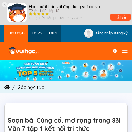
×
Học mượt hơn với ứng dụng vuihoc.vn
Từ lớp 1 đến lớp 12
Tải về
Dùng thử miễn phí trên
Play Store
TIỂU HỌC
THCS
THPT
Đăng nhập
Đăng ký
Góc học tập
Soạn bài Củng cố, mở rộng trang 83
Soạn bài Củng cố, mở rộng trang 83|
Văn 7 tập 1 kết nối tri thức