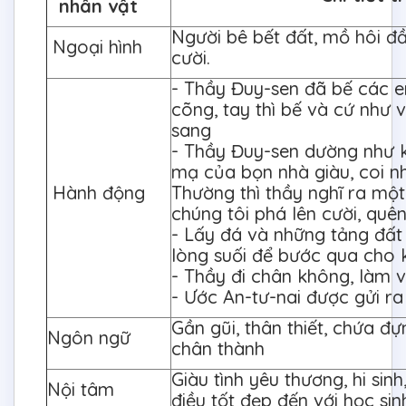
nhân vật
Người bê bết đất, mồ hôi đ
Ngoại hình
cười.
- Thầy Đuy-sen đã bế các em
cõng, tay thì bế và cứ như 
sang
- Thầy Đuy-sen dường như k
mạ của bọn nhà giàu, coi nh
Hành động
Thường thì thầy nghĩ ra một
chúng tôi phá lên cười, quê
- Lấy đá và những tảng đất
lòng suối để bước qua cho k
- Thầy đi chân không, làm v
- Ước An-tư-nai được gửi ra
Gần gũi, thân thiết, chứa 
Ngôn ngữ
chân thành
Giàu tình yêu thương, hi sin
Nội tâm
điều tốt đẹp đến với học si