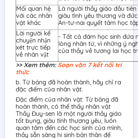
Mối quan hệ
Là người thầy giáo đầu tiên
với các nhân
giàu tình yêu thương và đức
vật khác
An-tư-nai quyết tâm học tậ
Lời người kể
- Tất cả đám học sinh đứa 
chuyện nhận
lòng nhân từ, vì những ý ng
xét trực tiếp
của thầy về tương lai học tr
về nhân vật
>> Xem thêm:
Soạn văn 7 kết nối tri
thức
b. Từ bảng đã hoàn thành, hãy chỉ ra
đặc điểm của nhân vật.
Đặc điểm của nhân vật: Từ bảng đã
hoàn thành, có thể thấy nhân vật
Thầy Đuy-sen là một người thầy giáo
tốt bụng, giàu tình thương yêu, luôn
quan tâm đến các học sinh của mình,
thầy sẵn sàng hi sinh bản thân để