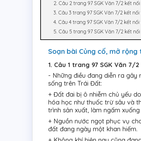
2. Câu 2 trang 97 SGK Văn 7/2 kết nối 
3. Câu 3 trang 97 SGK Văn 7/2 kết nối 
4. Câu 4 trang 97 SGK Văn 7/2 kết nối 
5. Câu 5 trang 97 SGK Văn 7/2 kết nối 
Soạn bài Củng cố, mở rộng tr
1. Câu 1 trang 97 SGK Văn 7/2 
- Những điều đang diễn ra gây 
sống trên Trái Đất:
+ Đất đai bị ô nhiễm chủ yếu d
hóa học như thuốc trừ sâu và t
trình sản xuất, làm ngấm xuống 
+ Nguồn nước ngọt phục vụ cho 
đất đang ngày một khan hiếm.
+ Không khí hiện nay cũng đang 