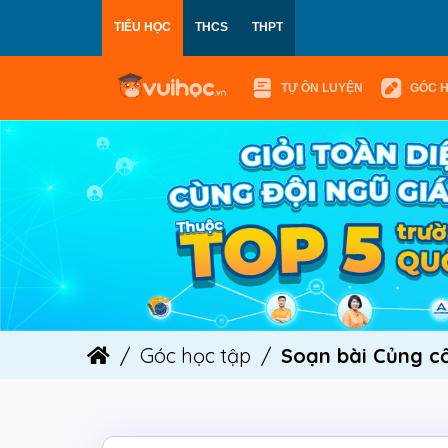
TIỂU HỌC
THCS
THPT
TỰ ÔN LUYỆN
GÓC 
Góc học tập
Soạn bài Củng cố