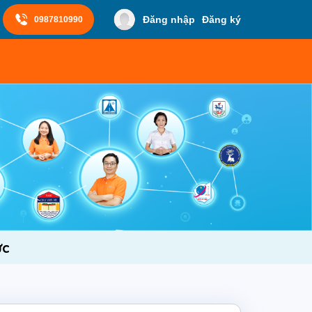
Đăng nhập
Đăng ký
0987810990
ức