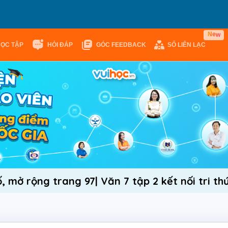
w
e
N
HỌC TẬP
HỎI ĐÁP
GÓC FEEDBACK
SỔ LIÊN LẠC
, mở rộng trang 97| Văn 7 tập 2 kết nối tri th