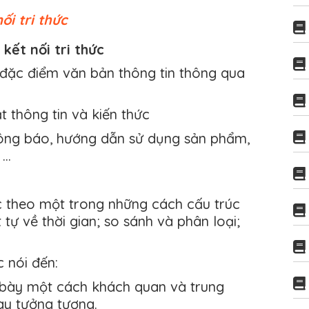
ối tri thức
kết nối tri thức
ặc điểm văn bản thông tin thông qua
t thông tin và kiến thức
thông báo, hướng dẫn sử dụng sản phẩm,
 …
c theo một trong những cách cấu trúc
 tự về thời gian; so sánh và phân loại;
c nói đến:
h bày một cách khách quan và trung
ay tưởng tượng.