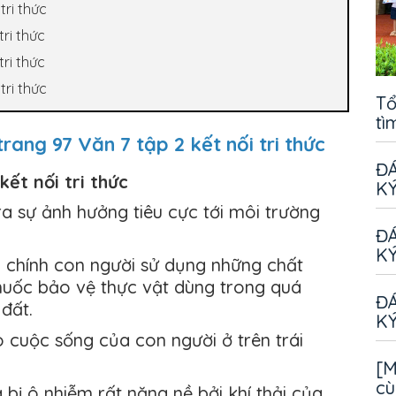
tri thức
tri thức
tri thức
tri thức
Tổ
tì
ang 97 Văn 7 tập 2 kết nối tri thức
ĐÁ
kết nối tri thức
KÝ
ra sự ảnh hưởng tiêu cực tới môi trường
ĐÁ
KÝ
o chính con người sử dụng những chất
huốc bảo vệ thực vật dùng trong quá
ĐÁ
đất.
KÝ
cuộc sống của con người ở trên trái
[M
cù
bị ô nhiễm rất nặng nề bởi khí thải của