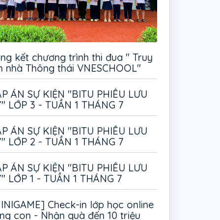
ng kết chương trình thi đua " Truy
m nhà Thông thái VNESCHOOL"
P ÁN SỰ KIỆN "BITU PHIÊU LƯU
" LỚP 3 - TUẦN 1 THÁNG 7
P ÁN SỰ KIỆN "BITU PHIÊU LƯU
" LỚP 2 - TUẦN 1 THÁNG 7
P ÁN SỰ KIỆN "BITU PHIÊU LƯU
" LỚP 1 - TUẦN 1 THÁNG 7
INIGAME] Check-in lớp học online
ng con - Nhận quà đến 10 triệu