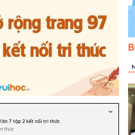
B
N
n 7 tập 2 kết nối tri thức
ri thức