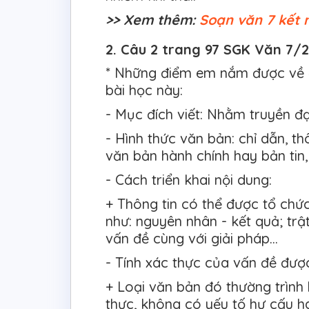
>> Xem thêm:
Soạn văn 7 kết n
2. Câu 2 trang 97 SGK Văn 7/2 
* Những điểm em nắm được về đ
bài học này:
- Mục đích viết: Nhằm truyền đạ
- Hình thức văn bản: chỉ dẫn, 
văn bản hành chính hay bản tin,
- Cách triển khai nội dung:
+ Thông tin có thể được tổ chứ
như: nguyên nhân - kết quả; trật
vấn đề cùng với giải pháp…
- Tính xác thực của vấn đề đượ
+ Loại văn bản đó thường trìn
thực, không có yếu tố hư cấu h