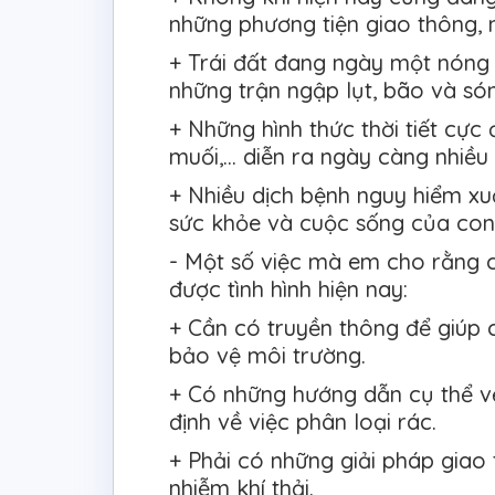
những phương tiện giao thông, 
+ Trái đất đang ngày một nóng
những trận ngập lụt, bão và són
+ Những hình thức thời tiết cực
muối,… diễn ra ngày càng nhiều 
+ Nhiều dịch bệnh nguy hiểm xuấ
sức khỏe và cuộc sống của con
- Một số việc mà em cho rằng c
được tình hình hiện nay:
+ Cần có truyền thông để giúp
bảo vệ môi trường.
+ Có những hướng dẫn cụ thể về
định về việc phân loại rác.
+ Phải có những giải pháp giao
nhiễm khí thải.