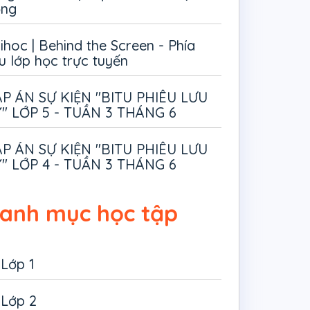
ồng
ihoc | Behind the Screen - Phía
u lớp học trực tuyến
P ÁN SỰ KIỆN "BITU PHIÊU LƯU
" LỚP 5 - TUẦN 3 THÁNG 6
P ÁN SỰ KIỆN "BITU PHIÊU LƯU
" LỚP 4 - TUẦN 3 THÁNG 6
anh mục học tập
Lớp 1
Lớp 2