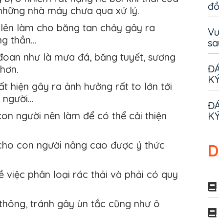
đ
những nhà máy chưa qua xử lý.
 lên làm cho băng tan chảy gây ra
Vu
g thần...
sa
 đoan như là mưa đá, băng tuyết, sương
ĐÁ
hơn.
KÝ
t hiện gây ra ảnh hưởng rất to lớn tới
 người…
ĐÁ
on người nên làm để có thể cải thiện
KÝ
 cho con người nâng cao được ý thức
D
 việc phân loại rác thải và phải có quy
 thông, tránh gây ùn tắc cũng như ô