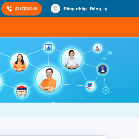
Đăng nhập
Đăng ký
0987810990