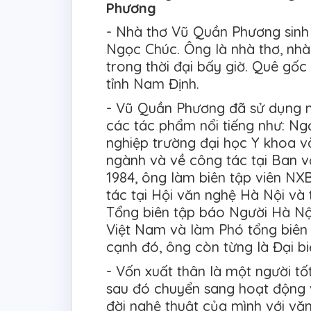
Phương
- Nhà thơ Vũ Quần Phương sinh 
Ngọc Chúc. Ông là nhà thơ, nhà
trong thời đại bấy giờ. Quê gốc
tỉnh Nam Định.
- Vũ Quần Phương đã sử dụng m
các tác phẩm nổi tiếng như: Ng
nghiệp trường đại học Y khoa 
ngành và về công tác tại Ban v
1984, ông làm biên tập viên NX
tác tại Hội văn nghệ Hà Nội và 
Tổng biên tập báo Người Hà Nội
Việt Nam và làm Phó tổng biên
cạnh đó, ông còn từng là Đại bi
- Vốn xuất thân là một người t
sau đó chuyển sang hoạt động 
đời nghệ thuật của mình với vă