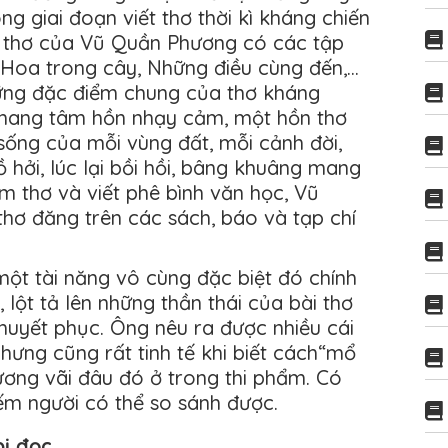
ng giai đoạn viết thơ thời kì kháng chiến
, thơ của Vũ Quần Phương có các tập
, Hoa trong cây, Những điều cùng đến,…
ững đặc điểm chung của thơ kháng
 mang tâm hồn nhạy cảm, một hồn thơ
sống của mỗi vùng đất, mỗi cảnh đời,
hồ hởi, lúc lại bồi hồi, bâng khuâng mang
 thơ và viết phê bình văn học, Vũ
hơ đăng trên các sách, báo và tạp chí
ột tài năng vô cùng đặc biệt đó chính
 lột tả lên những thần thái của bài thơ
huyết phục. Ông nêu ra được nhiều cái
hưng cũng rất tinh tế khi biết cách“mổ
ương vãi đâu đó ở trong thi phẩm. Có
iếm người có thể so sánh được.
 bị đọc