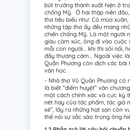
bút trưởng thành xuất hiện ở tro
chống Mỹ. Ở hai thập niên đầu
thơ tiêu biểu như: Cỏ mùa xuân
những tập thơ ấy đều mang nh
chiến chống Mỹ. Là một người
giàu cảm xúc, ông đi vào cuộc 
mỗi con người… khi thì sôi nổi, 
đầy thương cảm… Ngoài việc làm
Quần Phương còn dịch các bài t
văn học.
- Nhà thơ Vũ Quần Phương có m
là biết “điểm huyệt” văn chương,
một cách chính xác và cực kỳ t
nét hay của tác phẩm, tác giả n
xẻ”, lấy ra những hạt sạn còn v
thể nói sự sắc sảo trong ông h
1.2 Phần trả lời câu hỏi chuẩn