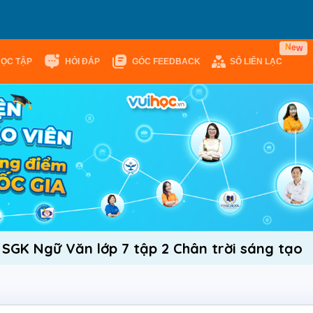
w
e
N
HỌC TẬP
HỎI ĐÁP
GÓC FEEDBACK
SỔ LIÊN LẠC
 SGK Ngữ Văn lớp 7 tập 2 Chân trời sáng tạo