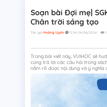
Soạn bài Đợi mẹ| SG
Chân trời sáng tạo
Tác giả
Hoàng Uyên
11:54 24/06/2024
1
Trong bài viết này, VUIHOC sẽ hư
cùng trả lời các câu hỏi trong sác
nắm rõ được nội dung và ý nghĩa c