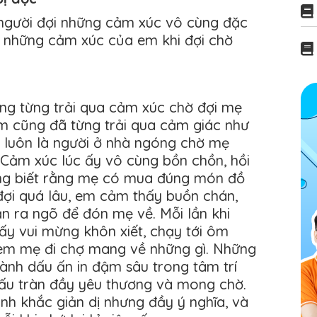
 người đợi những cảm xúc vô cùng đặc
về những cảm xúc của em khi đợi chờ
ũng từng trải qua cảm xúc chờ đợi mẹ
em cũng đã từng trải qua cảm giác như
m luôn là người ở nhà ngóng chờ mẹ
 Cảm xúc lúc ấy vô cùng bồn chồn, hồi
hông biết rằng mẹ có mua đúng món đồ
 đợi quá lâu, em cảm thấy buồn chán,
n ra ngõ để đón mẹ về. Mỗi lần khi
y vui mừng khôn xiết, chạy tới ôm
em mẹ đi chợ mang về những gì. Những
hành dấu ấn in đậm sâu trong tâm trí
 ấu tràn đầy yêu thương và mong chờ.
nh khắc giản dị nhưng đầy ý nghĩa, và