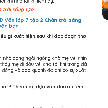
 khi nhớ lại kỉ niệm ấy.
 trời sáng tạo
ữ Văn lớp 7 tập 2 Chân trời sáng
 văn bản
iều gì xuất hiện sau khi đọc đoạn thơ
n nhỏ đang ngồi ngóng chờ mẹ về, nhìn
hấy mẹ đi đâu về, cho tới khi trăng đã
n đồng và bao quanh đó chỉ có sự xuất
 nhà”? Theo em, dựa vào đâu mà em