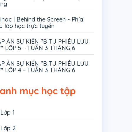
ồng
ihoc | Behind the Screen - Phía
u lớp học trực tuyến
P ÁN SỰ KIỆN "BITU PHIÊU LƯU
" LỚP 5 - TUẦN 3 THÁNG 6
P ÁN SỰ KIỆN "BITU PHIÊU LƯU
" LỚP 4 - TUẦN 3 THÁNG 6
anh mục học tập
Lớp 1
Lớp 2