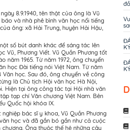
đ
ngày 8.9.1940, tên thật của ông là Vũ
Vu
 báo và nhà phê bình văn học nổi tiếng
sa
 của ông: xã Hải Trung, huyện Hải Hậu,
ĐÁ
ột số bút danh khác để sáng tác lên
KÝ
ọc Vũ, Phương Viết. Vũ Quần Phương tốt
vào năm 1965. Từ năm 1972, ông chuyển
ĐÁ
ăn học Đài tiếng nói Việt Nam. Từ năm
KÝ
B Văn học. Sau đó, ông chuyển về công
từng là Chủ tịch Hội văn học Hà Nội,
D
. Hiện tại ông công tác tại Hội nhà văn
 tập tạp chí Văn chương Việt Nam. Bên
ểu Quốc hội khóa IX.
ốt nghiệp bác sĩ y khoa, Vũ Quần Phương
văn học và đã gắn bó gần như cả cuộc
n chương. Ông thuộc thế hệ những cây