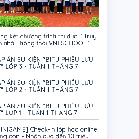
ng kết chương trình thi đua " Truy
m nhà Thông thái VNESCHOOL"
P ÁN SỰ KIỆN "BITU PHIÊU LƯU
" LỚP 3 - TUẦN 1 THÁNG 7
P ÁN SỰ KIỆN "BITU PHIÊU LƯU
" LỚP 2 - TUẦN 1 THÁNG 7
P ÁN SỰ KIỆN "BITU PHIÊU LƯU
" LỚP 1 - TUẦN 1 THÁNG 7
INIGAME] Check-in lớp học online
ng con - Nhận quà đến 10 triệu