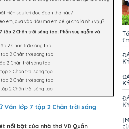
uất hiện sau khi đọc đoạn thơ này?
heo em, dựa vào đâu mà em bé lại cho là như vậy?
 7 tập 2 Chân trời sáng tạo: Phần suy ngẫm và
Tổ
tì
tập 2 Chân trời sáng tạo
 tập 2 Chân trời sáng tạo
ĐÁ
KÝ
ập 2 Chân trời sáng tạo
 tập 2 Chân trời sáng tạo
ĐÁ
 tập 2 Chân trời sáng tạo
KÝ
 tập 2 Chân trời sáng tạo
ĐÁ
KÝ
ữ Văn lớp 7 tập 2 Chân trời sáng
[M
nét nổi bật của nhà thơ Vũ Quần
cù