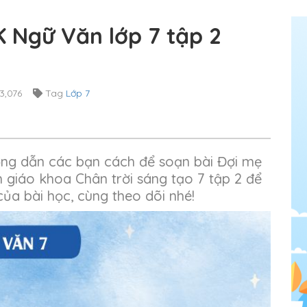
K Ngữ Văn lớp 7 tập 2
3,076
Tag
Lớp 7
ớng dẫn các bạn cách để soạn bài Đợi mẹ
h giáo khoa Chân trời sáng tạo 7 tập 2 để
ủa bài học, cùng theo dõi nhé!