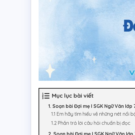
Mục lục bài viết
1. Soạn bài Đợi mẹ l SGK Ngữ Văn lớp 
1.1 Em hãy tìm hiểu về những nét nổi
1.2 Phần trả lời câu hỏi chuẩn bị đọc
2. Soạn bài Đợi mẹ l SGK Ngữ Văn lớp 