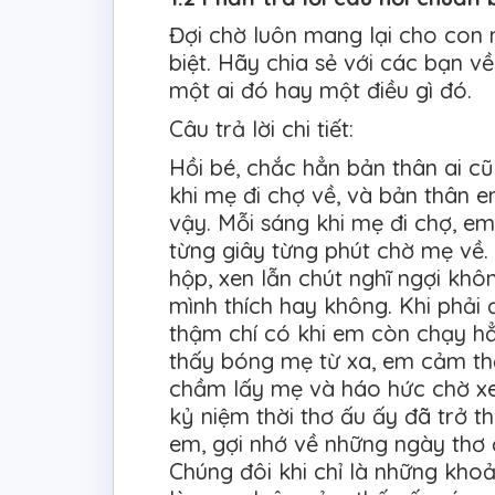
Đợi chờ luôn mang lại cho con
biệt. Hãy chia sẻ với các bạn 
một ai đó hay một điều gì đó.
Câu trả lời chi tiết:
Hồi bé, chắc hẳn bản thân ai c
khi mẹ đi chợ về, và bản thân 
vậy. Mỗi sáng khi mẹ đi chợ, e
từng giây từng phút chờ mẹ về.
hộp, xen lẫn chút nghĩ ngợi k
mình thích hay không. Khi phải
thậm chí có khi em còn chạy hẳ
thấy bóng mẹ từ xa, em cảm thấ
chầm lấy mẹ và háo hức chờ x
kỷ niệm thời thơ ấu ấy đã trở t
em, gợi nhớ về những ngày thơ
Chúng đôi khi chỉ là những khoả