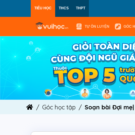
TIỂU HỌC
THCS
THPT
TỰ ÔN LUYỆN
GÓC 
Góc học tập
Soạn bài Đợi mẹ|