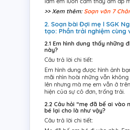
làm em luôn cảm thấy ấm áp mỗi
>> Xem thêm:
Soạn văn 7 Chân
2. Soạn bài Đợi mẹ l SGK Ng
tạo: Phần trải nghiệm cùng
2.1 Em hình dung thấy những đ
này?
Câu trả lời chi tiết:
Em hình dung được hình ảnh bạ
mãi nhìn hoài những vẫn không t
lên nhưng mà mẹ em vẫn ở trê
hiện của sự cô đơn, trống trải.
2.2 Câu hỏi “mẹ đã bế ai vào
bé lại cho là như vậy?
Câu trả lời chi tiết: