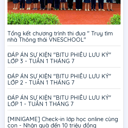
Tổng kết chương trình thi đua " Truy tìm
nhà Thông thái VNESCHOOL"
ĐÁP ÁN SỰ KIỆN "BITU PHIÊU LƯU KÝ"
LỚP 3 - TUẦN 1 THÁNG 7
ĐÁP ÁN SỰ KIỆN "BITU PHIÊU LƯU KÝ"
LỚP 2 - TUẦN 1 THÁNG 7
ĐÁP ÁN SỰ KIỆN "BITU PHIÊU LƯU KÝ"
LỚP 1 - TUẦN 1 THÁNG 7
[MINIGAME] Check-in lớp học online cùng
con - Nhận quà đến 10 triệu đồng