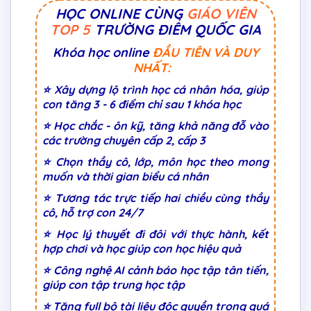
HỌC ONLINE CÙNG
GIÁO VIÊN
TOP 5
TRƯỜNG ĐIỂM QUỐC GIA
Khóa học online
ĐẦU TIÊN VÀ DUY
NHẤT:
⭐ Xây dựng lộ trình học cá nhân hóa, giúp
con tăng 3 - 6 điểm chỉ sau 1 khóa học
⭐ Học chắc - ôn kỹ, tăng khả năng đỗ vào
các trường chuyên cấp 2, cấp 3
⭐ Chọn thầy cô, lớp, môn học theo mong
muốn và thời gian biểu cá nhân
⭐ Tương tác trực tiếp hai chiều cùng thầy
cô, hỗ trợ con 24/7
⭐ Học lý thuyết đi đôi với thực hành, kết
hợp chơi và học giúp con học hiệu quả
⭐ Công nghệ AI cảnh báo học tập tân tiến,
giúp con tập trung học tập
⭐ Tặng full bộ tài liệu độc quyền trong quá