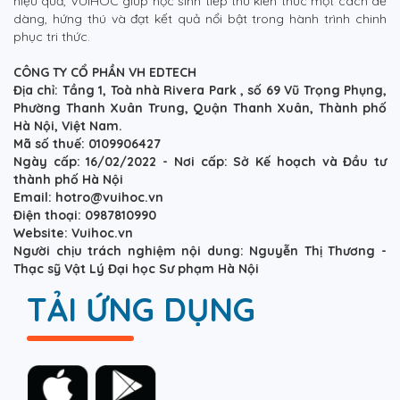
hiệu quả, VUIHOC giúp học sinh tiếp thu kiến thức một cách dễ
dàng, hứng thú và đạt kết quả nổi bật trong hành trình chinh
phục tri thức.
CÔNG TY CỔ PHẦN VH EDTECH
Địa chỉ: Tầng 1, Toà nhà Rivera Park , số 69 Vũ Trọng Phụng,
Phường Thanh Xuân Trung, Quận Thanh Xuân, Thành phố
Hà Nội, Việt Nam.
Mã số thuế: 0109906427
Ngày cấp: 16/02/2022 - Nơi cấp: Sở Kế hoạch và Đầu tư
thành phố Hà Nội
Email: hotro@vuihoc.vn
Điện thoại: 0987810990
Website: Vuihoc.vn
Người chịu trách nghiệm nội dung: Nguyễn Thị Thương -
Thạc sỹ Vật Lý Đại học Sư phạm Hà Nội
TẢI ỨNG DỤNG