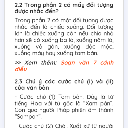
2.2 Trong phần 2 có mấy đối tượng
được nhắc đến?
Trong phần 2 có một đối tượng được
nhắc đến là chiếc xuồng. Đối tượng
lớn là chiếc xuống còn nếu chia nhỏ
hơn sẽ có xuồng ba lá, xuồng năm lá,
xuồng vỏ gòn, xuồng độc mộc,
xuồng máy hay xuồng tam bản.
>> Xem thêm:
Soạn văn 7 cánh
diều
2.3 Chú ý các cước chú (i) và (ii)
của văn bản
- Cước chú (1) Tam bản. Đây là từ
tiếng Hoa với từ gốc là “Xam pản”.
Còn qua người Pháp phiên âm thành
“Sampan”.
- Cước chú (2) Chài. Xuất xứ từ người