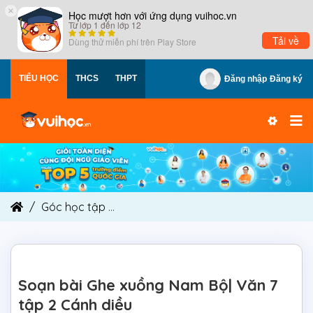
×
Học mượt hơn với ứng dụng vuihoc.vn
Từ lớp 1 đến lớp 12
Tải về
Dùng thử miễn phí trên
Play Store
TIỂU HỌC
THCS
THPT
Đăng nhập
Đăng ký
Góc học tập
Soạn bài Ghe xuồng Nam Bộ| Văn 7 
Soạn bài Ghe xuồng Nam Bộ| Văn 7
tập 2 Cánh diều