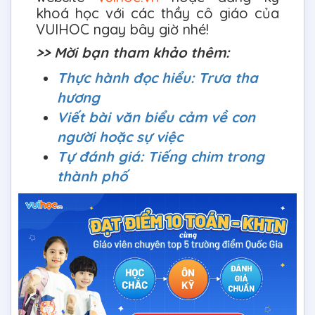
khoá học với các thầy cô giáo của
VUIHOC ngay bây giờ nhé!
>> Mời bạn tham khảo thêm:
Thực hành đọc hiểu: Trưa tha
hương
Viết bài văn biểu cảm về con
người hoặc sự việc
Tự đánh giá: Tiếng chim trong
thành phố