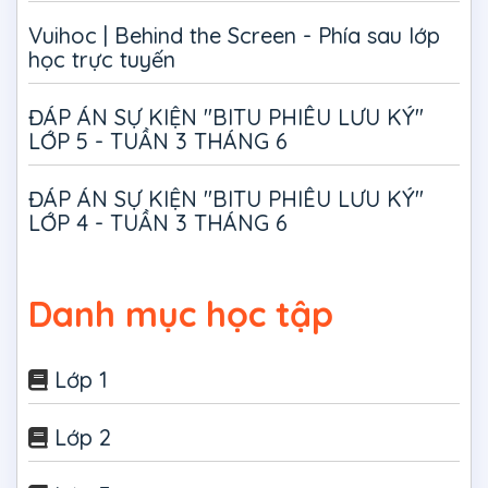
Vuihoc | Behind the Screen - Phía sau lớp
học trực tuyến
ĐÁP ÁN SỰ KIỆN "BITU PHIÊU LƯU KÝ"
LỚP 5 - TUẦN 3 THÁNG 6
ĐÁP ÁN SỰ KIỆN "BITU PHIÊU LƯU KÝ"
LỚP 4 - TUẦN 3 THÁNG 6
Danh mục học tập
Lớp 1
Lớp 2