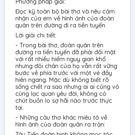
Phương pháp giải:
Đọc kỹ toàn bộ bài thơ và nêu cảm
nhận của em về hình ảnh của đoàn
quân trên đường đi ra tiền tuyến
Lời giải chi tiết:
- Trong bài thơ, đoàn quân trên
đường ra tiền tuyến đã phải đối mặt
với rất nhiều hiểm nguy gian khổ
nhưng đôi chân của họ vẫn rất vững
bước về phía trước với một vẻ đầy
hiên ngang. Mặc dù không biết rõ
sống chết ra sao nhưng ai ai cũng vô
cùng lạc quan yêu đời, không có
chút buồn lo sợ hãi nào trước thực
tại.
- Những câu thơ khác miêu tả về
hình ảnh của đoàn quân ra trận:
Tây Tiến đoàn binh không mọc tóc