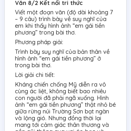
Văn 8/2 Kết nối tri thức
Viết một đoạn văn (độ dài khoảng 7
– 9 câu) trình bày về suy nghĩ của
em khi thấy hình ảnh “em gái tiền
phương” trong bài thơ.
Phương pháp giải:
Trình bày suy nghĩ của bản thân về
hình ảnh “em gái tiền phương” ở
trong bài thơ.
Lời giải chi tiết:
Kháng chiến chống Mỹ diễn ra vô
cùng ác liệt, không biết bao nhiêu
con người đã phải ngã xuống. Hình
ảnh “em gái tiền phương” thật nhỏ bé
giữa rừng núi Trường Sơn bạt ngàn
và lộng gió. Nhưng đồng thời lại
mang tới cảm giác thân thương và