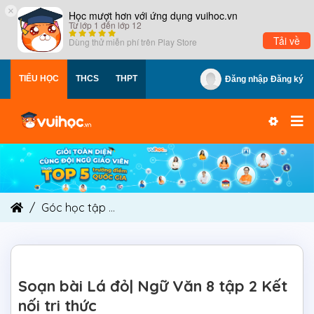
×
Học mượt hơn với ứng dụng vuihoc.vn
Từ lớp 1 đến lớp 12
Tải về
Dùng thử miễn phí trên
Play Store
TIỂU HỌC
THCS
THPT
Đăng nhập
Đăng ký
Góc học tập
Soạn bài Lá đỏ| Ngữ Văn 8 tập 2 Kết
Soạn bài Lá đỏ| Ngữ Văn 8 tập 2 Kết
nối tri thức