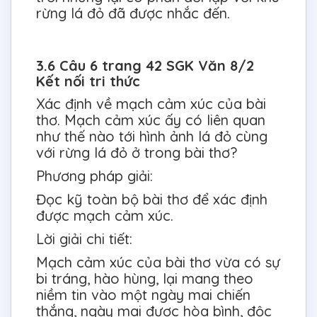
rừng lá đỏ đã được nhắc đến.
3.6 Câu 6 trang 42 SGK Văn 8/2
Kết nối tri thức
Xác định về mạch cảm xúc của bài
thơ. Mạch cảm xúc ấy có liên quan
như thế nào tới hình ảnh lá đỏ cùng
với rừng lá đỏ ở trong bài thơ?
Phương pháp giải:
Đọc kỹ toàn bộ bài thơ để xác định
được mạch cảm xúc.
Lời giải chi tiết:
Mạch cảm xúc của bài thơ vừa có sự
bi tráng, hào hùng, lại mang theo
niềm tin vào một ngày mai chiến
thắng, ngày mai được hòa bình, độc