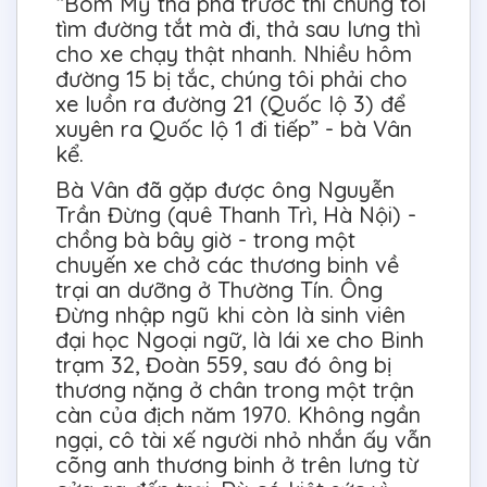
“Bom Mỹ thả phá trước thì chúng tôi
tìm đường tắt mà đi, thả sau lưng thì
cho xe chạy thật nhanh. Nhiều hôm
đường 15 bị tắc, chúng tôi phải cho
xe luồn ra đường 21 (Quốc lộ 3) để
xuyên ra Quốc lộ 1 đi tiếp” - bà Vân
kể.
Bà Vân đã gặp được ông Nguyễn
Trần Đừng (quê Thanh Trì, Hà Nội) -
chồng bà bây giờ - trong một
chuyến xe chở các thương binh về
trại an dưỡng ở Thường Tín. Ông
Đừng nhập ngũ khi còn là sinh viên
đại học Ngoại ngữ, là lái xe cho Binh
trạm 32, Đoàn 559, sau đó ông bị
thương nặng ở chân trong một trận
càn của địch năm 1970. Không ngần
ngại, cô tài xế người nhỏ nhắn ấy vẫn
cõng anh thương binh ở trên lưng từ