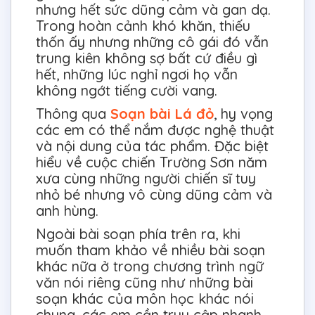
nhưng hết sức dũng cảm và gan dạ.
Trong hoàn cảnh khó khăn, thiếu
thốn ấy nhưng những cô gái đó vẫn
trung kiên không sợ bất cứ điều gì
hết, những lúc nghỉ ngơi họ vẫn
không ngớt tiếng cười vang.
Thông qua
Soạn bài Lá đỏ
, hy vọng
các em có thể nắm được nghệ thuật
và nội dung của tác phẩm. Đặc biệt
hiểu về cuộc chiến Trường Sơn năm
xưa cùng những người chiến sĩ tuy
nhỏ bé nhưng vô cùng dũng cảm và
anh hùng.
Ngoài bài soạn phía trên ra, khi
muốn tham khảo về nhiều bài soạn
khác nữa ở trong chương trình ngữ
văn nói riêng cũng như những bài
soạn khác của môn học khác nói
chung, các em cần truy cập nhanh