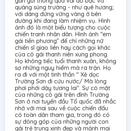
gần gũi thông qua vai áo bạc và
quàng súng trường - như quê hương;
với dáng đứng vững vàng ở bên
đường khi đang làm nhiệm vụ. Hình
ảnh đó là một biểu tượng cho cuộc
chiến tranh nhân dân. Hình ảnh “em
gái tiền phương” để chỉ những nữ
chiến sĩ giao liên hay cách gọi khác
của cô gái thanh niên xung phong.
Họ không tiếc tuổi thanh xuân, không
sợ những nguy hiểm mà ra trận. Họ
ra đi với một tinh thần " Xẻ dọc
Trường Sơn đi cứu nước/ Mà lòng
phơi phới dậy tương lai". Sự có mặt
của những cô gái trên đỉnh Trường
Sơn ở nơi tuyến đầu Tổ quốc đã nhắc
nhở với mai sau về cuộc chiến đấu
có toàn dân tham gia, trong đó có
sự đóng góp của những người con
gái trẻ trung xinh đẹp và mảnh mai