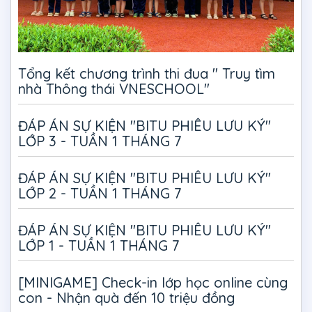
Tổng kết chương trình thi đua " Truy tìm
nhà Thông thái VNESCHOOL"
ĐÁP ÁN SỰ KIỆN "BITU PHIÊU LƯU KÝ"
LỚP 3 - TUẦN 1 THÁNG 7
ĐÁP ÁN SỰ KIỆN "BITU PHIÊU LƯU KÝ"
LỚP 2 - TUẦN 1 THÁNG 7
ĐÁP ÁN SỰ KIỆN "BITU PHIÊU LƯU KÝ"
LỚP 1 - TUẦN 1 THÁNG 7
[MINIGAME] Check-in lớp học online cùng
con - Nhận quà đến 10 triệu đồng