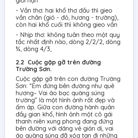
giới hạn
- Vần thơ: hai khổ thơ đầu thì gieo
vần chân (gió - đỏ, hương - trường),
còn hai khổ cuối thì không gieo vần
- Nhịp thơ: không tuân theo một quy
tắc nhất định nào, dòng 2/2/2, dòng
¾, dòng 4/3,
2.2 Cuộc gặp gỡ trên đường
Trường Sơn.
Cuộc gặp gỡ trên con đường Trường
Sơn: “Em đứng bên đường như quê
hương– Vai áo bạc quàng súng
trường” là một hình ảnh rất đẹp và
ấm áp. Giữa con đường hành quân
đầy gian khổ, hình ảnh một cô gái
thanh niên xung phong đang đứng
bên đường với dáng vẻ giản dị, vai
áo quàng súng đã xóa tan đi những