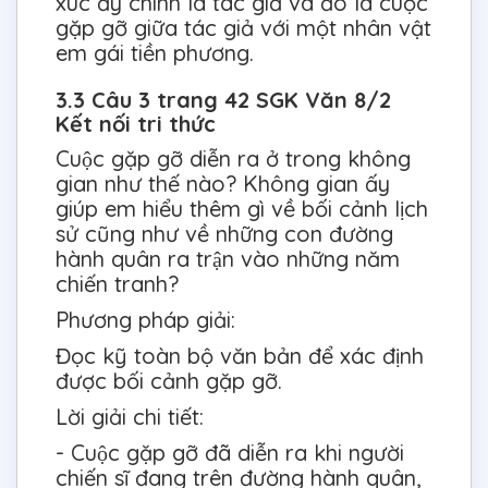
xúc ấy chính là tác giả và đó là cuộc
gặp gỡ giữa tác giả với một nhân vật
em gái tiền phương.
3.3 Câu 3 trang 42 SGK Văn 8/2
Kết nối tri thức
Cuộc gặp gỡ diễn ra ở trong không
gian như thế nào? Không gian ấy
giúp em hiểu thêm gì về bối cảnh lịch
sử cũng như về những con đường
hành quân ra trận vào những năm
chiến tranh?
Phương pháp giải:
Đọc kỹ toàn bộ văn bản để xác định
được bối cảnh gặp gỡ.
Lời giải chi tiết:
- Cuộc gặp gỡ đã diễn ra khi người
chiến sĩ đang trên đường hành quân,