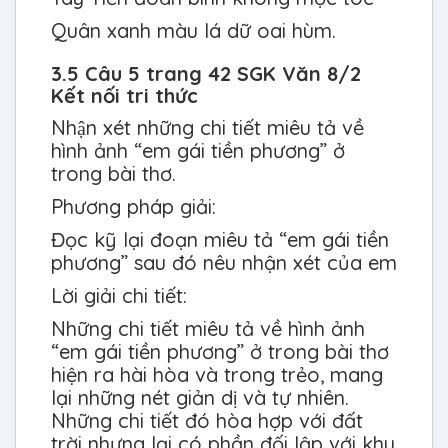
Quân xanh màu lá dữ oai hùm.
3.5 Câu 5 trang 42 SGK Văn 8/2
Kết nối tri thức
Nhận xét những chi tiết miêu tả về
hình ảnh “em gái tiền phương” ở
trong bài thơ.
Phương pháp giải:
Đọc kỹ lại đoạn miêu tả “em gái tiền
phương” sau đó nêu nhận xét của em
Lời giải chi tiết:
Những chi tiết miêu tả về hình ảnh
“em gái tiền phương” ở trong bài thơ
hiện ra hài hòa và trong trẻo, mang
lại những nét giản dị và tự nhiên.
Những chi tiết đó hòa hợp với đất
trời nhưng lại có phần đối lập với khu