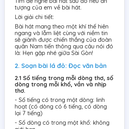
Tìm để nghe bài hát sau đó nêu ấn
tượng của em về bài hát.
Lời giải chi tiết:
Bài hát mang theo một khí thế hiên
ngang và lẫm liệt cùng với niềm tin
sẽ giành được chiến thắng của đoàn
quân Nam tiến thông qua câu nói đó
là: Hẹn gặp nhé giữa Sài Gòn!
2. Soạn bài lá đỏ: Đọc văn bản
2.1 Số tiếng trong mỗi dòng thơ, số
dòng trong mỗi khổ, vần và nhịp
thơ.
- Số tiếng có trong một dòng: linh
hoạt (có dòng có 6 tiếng, có dòng
lại 7 tiếng)
- Số dòng có trong một khổ: không