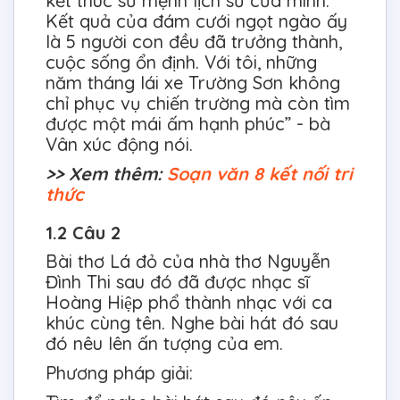
kết thúc sứ mệnh lịch sử của mình.
Kết quả của đám cưới ngọt ngào ấy
là 5 người con đều đã trưởng thành,
cuộc sống ổn định. Với tôi, những
năm tháng lái xe Trường Sơn không
chỉ phục vụ chiến trường mà còn tìm
được một mái ấm hạnh phúc” - bà
Vân xúc động nói.
>> Xem thêm:
Soạn văn 8 kết nối tri
thức
1.2 Câu 2
Bài thơ Lá đỏ của nhà thơ Nguyễn
Đình Thi sau đó đã được nhạc sĩ
Hoàng Hiệp phổ thành nhạc với ca
khúc cùng tên. Nghe bài hát đó sau
đó nêu lên ấn tượng của em.
Phương pháp giải: