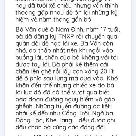
nay đã tuổi xế chiều nhưng vẫn thỉnh
thoảng gặp nhau để ôn lại những kỷ
niệm về năm tháng gắn bó.
Bà Vân quê ở Nam Định, năm 17 tuổi,
bà đã đăng ký TNXP rồi chuyển qua
quân đội để học lái xe. Bà Vân còn
nhớ, do thấp nhất nên khi ngồi vào
buồng lái, chân của bà không với tới
được tay lái. Bà phải kê thêm cái
chăn lên ghế rồi lấy can xăng 20 lít
để ở phía sau lưng mà dựa vào. Khó
khăn đến thế nhưng chiếc xe do bà
lái lúc đó đã có thể vượt qua biết
bao đoạn đường nguy hiểm và gập
ghềnh. Những tuyến đường ác liệt
phải kể đến như Cổng Trời, Ngã ba
Đồng Lộc, Khe Tang,… đều được ghi
dấu chân bà cùng các đồng đội.