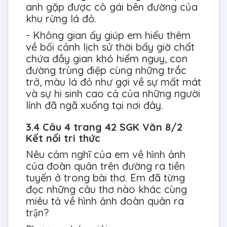
anh gặp được cô gái bên đường của
khu rừng lá đỏ.
- Không gian ấy giúp em hiểu thêm
về bối cảnh lịch sử thời bấy giờ chất
chứa đầy gian khó hiểm nguy, con
đường trùng điệp cùng những trắc
trở, màu lá đỏ như gợi về sự mất mát
và sự hi sinh cao cả của những người
lính đã ngã xuống tại nơi đây.
3.4 Câu 4 trang 42 SGK Văn 8/2
Kết nối tri thức
Nêu cảm nghĩ của em về hình ảnh
của đoàn quân trên đường ra tiền
tuyến ở trong bài thơ. Em đã từng
đọc những câu thơ nào khác cùng
miêu tả về hình ảnh đoàn quân ra
trận?