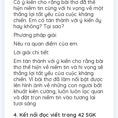
Có ý kiến cho rằng bài thơ đã thể
hiện niềm tin cùng với hi vọng về một
thắng lợi tất yếu của cuộc kháng
chiến. Em có tán thành với ý kiến ấy
hay không? Tại sao?
Phương pháp giải:
Nêu ra quan điểm của em.
Lời giải chi tiết:
Em tán thành với ý kiến cho rằng bài
thơ thể hiện về niềm tin và hi vọng sẽ
thắng lợi tất yếu của cuộc kháng
chiến. Vì bài thơ đã làm nổi bật được
lên hình ảnh về những con người bất
khuất kiên cường, luôn luôn lạc quan
và đặt trọn niềm tin vào tương lai
tươi sáng
4. Kết nối đọc viết trang 42 SGK