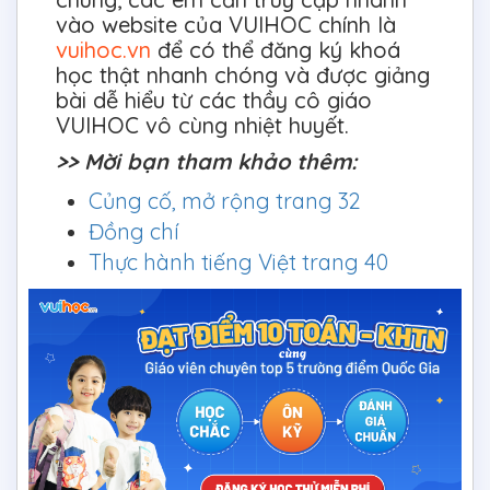
vào website của VUIHOC chính là
vuihoc.vn
để có thể đăng ký khoá
học thật nhanh chóng và được giảng
bài dễ hiểu từ các thầy cô giáo
VUIHOC vô cùng nhiệt huyết.
>> Mời bạn tham khảo thêm:
Củng cố, mở rộng trang 32
Đồng chí
Thực hành tiếng Việt trang 40