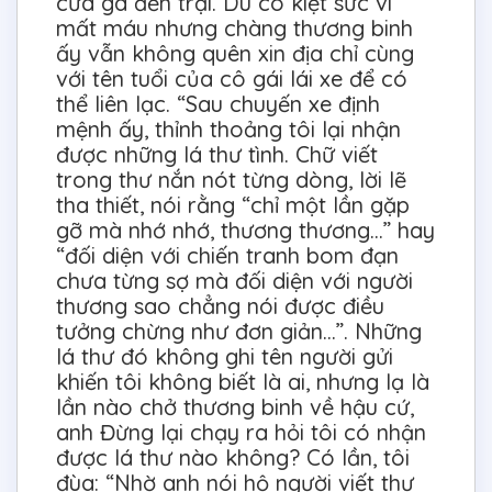
cửa ga đến trại. Dù có kiệt sức vì
mất máu nhưng chàng thương binh
ấy vẫn không quên xin địa chỉ cùng
với tên tuổi của cô gái lái xe để có
thể liên lạc. “Sau chuyến xe định
mệnh ấy, thỉnh thoảng tôi lại nhận
được những lá thư tình. Chữ viết
trong thư nắn nót từng dòng, lời lẽ
tha thiết, nói rằng “chỉ một lần gặp
gỡ mà nhớ nhớ, thương thương...” hay
“đối diện với chiến tranh bom đạn
chưa từng sợ mà đối diện với người
thương sao chẳng nói được điều
tưởng chừng như đơn giản...”. Những
lá thư đó không ghi tên người gửi
khiến tôi không biết là ai, nhưng lạ là
lần nào chở thương binh về hậu cứ,
anh Đừng lại chạy ra hỏi tôi có nhận
được lá thư nào không? Có lần, tôi
đùa: “Nhờ anh nói hộ người viết thư