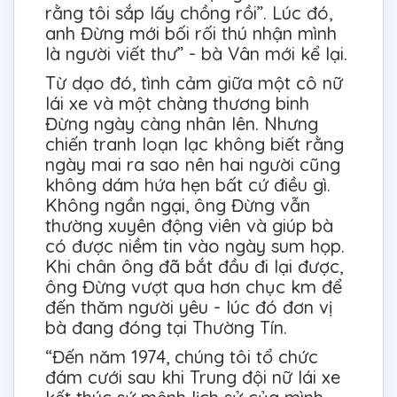
rằng tôi sắp lấy chồng rồi”. Lúc đó,
anh Đừng mới bối rối thú nhận mình
là người viết thư” - bà Vân mới kể lại.
Từ dạo đó, tình cảm giữa một cô nữ
lái xe và một chàng thương binh
Đừng ngày càng nhân lên. Nhưng
chiến tranh loạn lạc không biết rằng
ngày mai ra sao nên hai người cũng
không dám hứa hẹn bất cứ điều gì.
Không ngần ngại, ông Đừng vẫn
thường xuyên động viên và giúp bà
có được niềm tin vào ngày sum họp.
Khi chân ông đã bắt đầu đi lại được,
ông Đừng vượt qua hơn chục km để
đến thăm người yêu - lúc đó đơn vị
bà đang đóng tại Thường Tín.
“Đến năm 1974, chúng tôi tổ chức
đám cưới sau khi Trung đội nữ lái xe