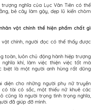
g trượng nghĩa của Lục Vân Tiên có thể
rằng, bẻ cây làm gậy, dẹp lũ kiến chòm
i nhân vật chính thể hiện phẩm chất gì
n vật chính, người đọc có thể thấy được
ng toàn, luôn chủ động hành hiệp trượng
g nghĩa khí, làm việc thiện việc tốt mà
 biệt là một người anh hùng rất dũng
ại diện cho những người phụ nữ truyền
i có tài có sắc, một thiếu nữ khuê các
 cũng là người trọng tình trọng nghĩa,
gười đã giúp đỡ mình.