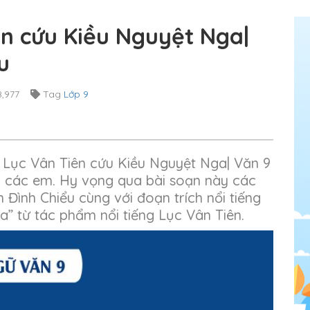
ên cứu Kiều Nguyệt Nga|
u
,977
Tag
Lớp 9
ài Lục Vân Tiên cứu Kiều Nguyệt Nga| Văn 9
n các em. Hy vọng qua bài soạn này các
 Đình Chiểu cùng với đoạn trích nổi tiếng
” từ tác phẩm nổi tiếng Lục Vân Tiên.