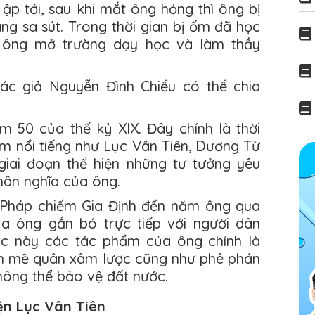
 ập tới, sau khi mắt ông hỏng thì ông bị
ng sa sút. Trong thời gian bị ốm đã học
ì ông mở trường dạy học và làm thầy
ác giả Nguyễn Đình Chiểu có thể chia
 50 của thế kỷ XIX. Đây chính là thời
m nổi tiếng như Lục Vân Tiên, Dương Từ
giai đoạn thể hiện những tư tưởng yêu
hân nghĩa của ông.
n Pháp chiếm Gia Định đến năm ông qua
ủa ông gắn bó trực tiếp với người dân
úc này các tác phẩm của ông chính là
nh mẽ quân xâm lược cũng như phê phán
không thể bảo vệ đất nước.
ện Lục Vân Tiên