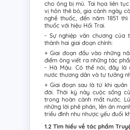
cho ông bị mù. Tai họa liên tục
vị hôn thê bỏ, gia cảnh ngày cà
nghề thuốc, đến năm 1851 th
thuốc với hiệu Hối Trai.
- Sự nghiệp văn chương của t
thành hai giai đoạn chính:
+ Giai đoạn đầu vào những năm
điểm ông viết ra những tác phẩ
- Hà Mậu. Có thể nói, đây là 
nước thương dân và tư tưởng n
+ Giai đoạn sau là từ khi quâ
đời. Thời kỳ này cuộc sống c
trong hoàn cảnh mất nước. L
những lời phê phán, lên án mạ
triều đình nhu nhược yếu đuối 
1.2 Tìm hiểu về tác phẩm Truy