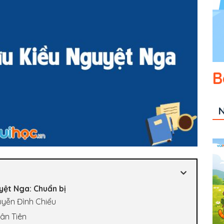
B
N
yệt Nga: Chuẩn bị
uyễn Đình Chiểu
Vân Tiên