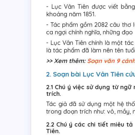
- Lục Vân Tiên được viết bằn
khoảng năm 1851.
- Tác phẩm gồm 2082 câu thơ lụ
ca ngợi chính nghĩa, những đạo
- Lục Vân Tiên chính là một tá
là tác phẩm đã làm nên tên tuổ
>> Xem thêm:
Soạn văn 9 cán
2. Soạn bài Lục Vân Tiên c
2.1 Chú ý việc sử dụng từ ng
trích.
Tác giả đã sử dụng một hệ t
trong đoạn trích như: vô, mầy, n
2.2 Chú ý các chi tiết miêu 
Tiên.