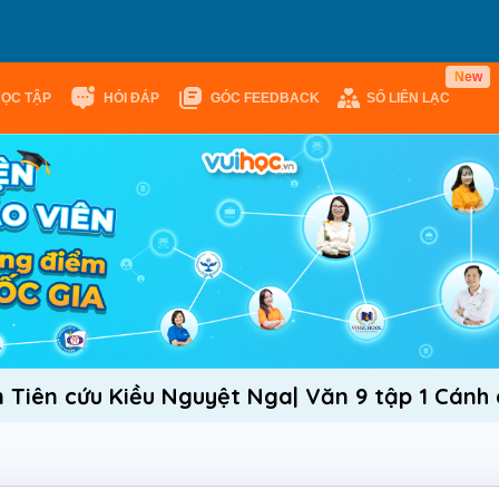
N
e
w
HỌC TẬP
HỎI ĐÁP
GÓC FEEDBACK
SỔ LIÊN LẠC
 Tiên cứu Kiều Nguyệt Nga| Văn 9 tập 1 Cánh 