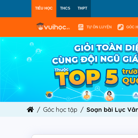
TIỂU HỌC
THCS
THPT
TỰ ÔN LUYỆN
GÓC 
Góc học tập
Soạn bài Lục Vân