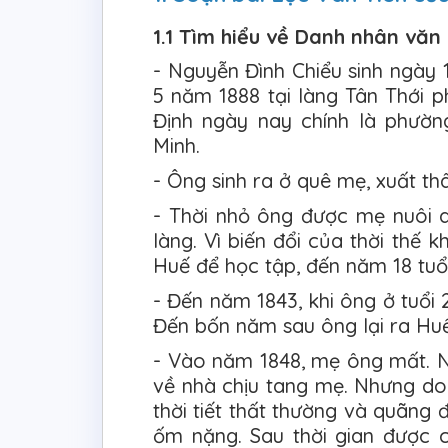
1.1 Tìm hiểu về Danh nhân văn
- Nguyễn Đình Chiểu sinh ngày
5 năm 1888 tại làng Tân Thới p
Định ngày nay chính là phườ
Minh.
- Ông sinh ra ở quê mẹ, xuất th
- Thời nhỏ ông được mẹ nuôi 
làng. Vì biến đổi của thời thế 
Huế để học tập, đến năm 18 tuổi 
- Đến năm 1843, khi ông ở tuổi 2
Đến bốn năm sau ông lại ra Huế
- Vào năm 1848, mẹ ông mất. Ng
về nhà chịu tang mẹ. Nhưng do
thời tiết thất thường và quãng 
ốm nặng. Sau thời gian được 