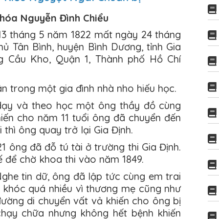
 hóa Nguyễn Đình Chiểu
 13 tháng 5 năm 1822 mất ngày 24 tháng
hủ Tân Bình, huyện Bình Dương, tỉnh Gia
ng Cầu Kho, Quận 1, Thành phố Hồ Chí
ân trong một gia đình nhà nho hiếu học.
dạy và theo học một ông thầy đồ cùng
khiến cho năm 11 tuổi ông đã chuyển đến
thì ông quay trở lại Gia Định.
1 ông đã đỗ tú tài ở trường thi Gia Định.
 để chờ khoa thi vào năm 1849.
he tin dữ, ông đã lập tức cùng em trai
 khóc quá nhiều vì thương mẹ cũng như
đường di chuyển vất vả khiến cho ông bị
chạy chữa nhưng không hết bệnh khiến