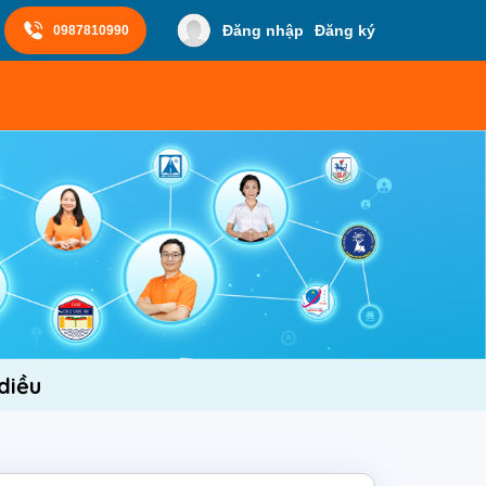
Đăng nhập
Đăng ký
0987810990
diều