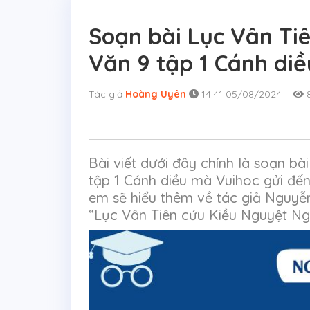
Soạn bài Lục Vân Ti
Văn 9 tập 1 Cánh diề
Tác giả
Hoàng Uyên
14:41 05/08/2024
8
Bài viết dưới đây chính là soạn b
tập 1 Cánh diều mà Vuihoc gửi đế
em sẽ hiểu thêm về tác giả Nguyễn
“Lục Vân Tiên cứu Kiều Nguyệt Nga