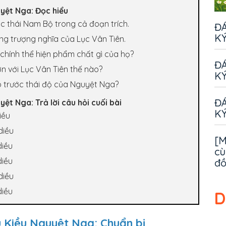
uyệt Nga: Đọc hiểu
ắc thái Nam Bộ trong cả đoạn trích.
ĐÁ
KÝ
ộng trượng nghĩa của Lục Vân Tiên.
t chính thể hiện phẩm chất gì của họ?
ĐÁ
ơn với Lục Vân Tiên thế nào?
KÝ
o trước thái độ của Nguyệt Nga?
ĐÁ
ệt Nga: Trả lời câu hỏi cuối bài
KÝ
iều
diều
[M
diều
cù
diều
đ
diều
diều
D
u Kiều Nguyệt Nga: Chuẩn bị