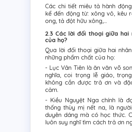
Các chi tiết miêu tả hành độn
kể đến động từ: xông vô, kêu 
ong, tả đột hữu xông,...
2.3 Các lời đối thoại giữa ha
của họ?
Qua lời đối thoại giữa hai nhâ
những phẩm chất của họ:
- Lục Vân Tiên là ăn văn võ so
nghĩa, coi trọng lễ giáo, trọn
không cần được trả ơn và đặc
cảm.
- Kiều Nguyệt Nga chính là đ
thống thùy mị nết na, là ngườ
duyên dáng mà có học thức. Cô
luôn suy nghĩ tìm cách trả ơn n