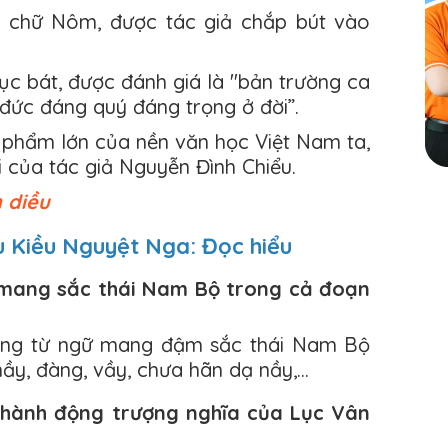
g chữ Nôm, được tác giả chắp bút vào
c bát, được đánh giá là "bản trường ca
 đức đáng quý đáng trọng ở đời”.
c phẩm lớn của nền văn học Việt Nam ta,
i của tác giả Nguyễn Đình Chiểu.
h diều
ứu Kiều Nguyệt Nga: Đọc hiểu
ữ mang sắc thái Nam Bộ trong cả đoạn
hống từ ngữ mang đậm sắc thái Nam Bộ
ầy, đàng, vầy, chưa hãn dạ nầy,...
tả hành động trượng nghĩa của Lục Vân