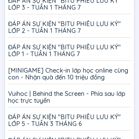
ĐÁP ÁN SỰ KIỆN "BITU PHIÊU LƯU KÝ"
LỚP 3 - TUẦN 1 THÁNG 7
ĐÁP ÁN SỰ KIỆN "BITU PHIÊU LƯU KÝ"
LỚP 2 - TUẦN 1 THÁNG 7
ĐÁP ÁN SỰ KIỆN "BITU PHIÊU LƯU KÝ"
LỚP 1 - TUẦN 1 THÁNG 7
[MINIGAME] Check-in lớp học online cùng
con - Nhận quà đến 10 triệu đồng
Vuihoc | Behind the Screen - Phía sau lớp
học trực tuyến
ĐÁP ÁN SỰ KIỆN "BITU PHIÊU LƯU KÝ"
LỚP 5 - TUẦN 3 THÁNG 6