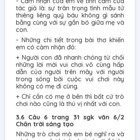
- Cảm nhận của em về tình cảm của
tác giả là: sự trân trọng tình mẫu tử
thiêng liêng quý báu không gì sánh
bằng cùng với sự gắn bó giữa mẹ và
con.
- Những chi tiết trong bài thơ khiến
em có cảm nhận đó:
+ Người con đã nhanh chóng từ chối
những lời mời vui chơi vô cùng hấp
dẫn của người trên mây với người
trong sóng bởi cuộc vui chơi này
không có mẹ đi cùng.
+ Chỉ cần có mẹ ở bên thì bất cứ trò
chơi nào cũng là thú vị nhất với con.
3.6 Câu 6 trang 31 sgk văn 6/2
Chân trời sáng tạo
Những trò chơi mà em bé nghĩ ra và