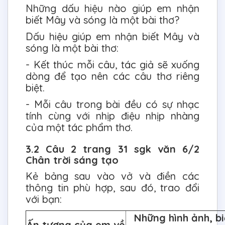
Những dấu hiệu nào giúp em nhận
biết Mây và sóng là một bài thơ?
Dấu hiệu giúp em nhận biết Mây và
sóng là một bài thơ:
- Kết thúc mỗi câu, tác giả sẽ xuống
dòng để tạo nên các câu thơ riêng
biệt.
- Mỗi câu trong bài đều có sự nhạc
tính cùng với nhịp điệu nhịp nhàng
của một tác phẩm thơ.
3.2 Câu 2 trang 31 sgk văn 6/2
Chân trời sáng tạo
Kẻ bảng sau vào vở và điền các
thông tin phù hợp, sau đó, trao đổi
với bạn:
Những hình ảnh, b
Ấn tượng của em về