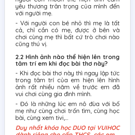
yêu thương trân trọng của mình đến
với người mẹ.
- Với người con bé nhỏ thì mẹ là tất
cả, chỉ cần có mẹ, được ở bên và
chơi cùng mẹ thì bất cứ trò chơi nào
cũng thú vị.
2.2 Hình ảnh nào thể hiện lên trong
tâm trí em khi đọc bài thơ này?
- Khi đọc bài thơ này thì ngay lập tức
trong tâm trí của em hiện lên hình
ảnh rất nhiều năm về trước em đã
vui chơi cùng gia đình mình.
- Đó là những lúc em nô đùa với bố
mẹ như cùng chơi trốn tìm, cùng học
bài, cùng xem tivi,...
Duy nhất khóa học DUO tại VUIHOC
dành riêng cho cấp THCS, các em