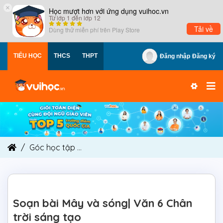
×
Học mượt hơn với ứng dụng vuihoc.vn
Từ lớp 1 đến lớp 12
Tải về
Dùng thử miễn phí trên
Play Store
TIỂU HỌC
THCS
THPT
Đăng nhập
Đăng ký
Góc học tập
Soạn bài Mây và sóng| Văn 6 Chân 
Soạn bài Mây và sóng| Văn 6 Chân
trời sáng tạo