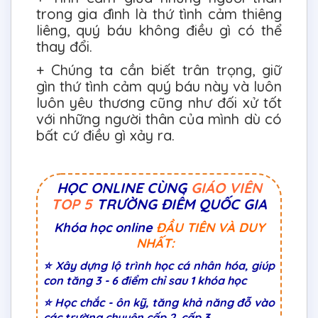
trong gia đình là thứ tình cảm thiêng
liêng, quý báu không điều gì có thể
thay đổi.
+ Chúng ta cần biết trân trọng, giữ
gìn thứ tình cảm quý báu này và luôn
luôn yêu thương cũng như đối xử tốt
với những người thân của mình dù có
bất cứ điều gì xảy ra.
HỌC ONLINE CÙNG
GIÁO VIÊN
TOP 5
TRƯỜNG ĐIỂM QUỐC GIA
Khóa học online
ĐẦU TIÊN VÀ DUY
NHẤT:
⭐ Xây dựng lộ trình học cá nhân hóa, giúp
con tăng 3 - 6 điểm chỉ sau 1 khóa học
⭐ Học chắc - ôn kỹ, tăng khả năng đỗ vào
các trường chuyên cấp 2, cấp 3