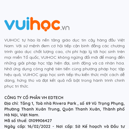
VUIHOC tự hào là nền tảng giáo dục tin cậy hàng đầu Việt
Nam. Với sứ mệnh đem cơ hội tiếp cận bình đẳng các chương
trình giáo dục chất lượng cao, chi phí hợp lý tới học sinh trên
mọi miền Tổ quốc, VUIHOC không ngừng đổi mới để mang đến
những giải pháp học tập hiện đại, sinh động và cá nhân hóa.
Nhờ ứng dụng công nghệ tiên tiến cùng phương pháp học tập
hiệu quả, VUIHOC giúp học sinh tiếp thu kiến thức một cách dễ
dàng, hứng thú và đạt kết quả nổi bật trong hành trình chinh
phục tri thức.
CÔNG TY CỔ PHẦN VH EDTECH
Địa chỉ: Tầng 1, Toà nhà Rivera Park , số 69 Vũ Trọng Phụng,
Phường Thanh Xuân Trung, Quận Thanh Xuân, Thành phố
Hà Nội, Việt Nam.
Mã số thuế: 0109906427
Ngày cấp: 16/02/2022 - Nơi cấp: Sở Kế hoạch và Đầu tư