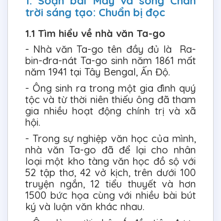
1. Soạn bài Mây và sóng Chân
trời sáng tạo: Chuẩn bị đọc
1.1 Tìm hiểu về nhà văn Ta-go
- Nhà văn Ta-go tên đầy đủ là Ra-
bin-đra-nát Ta-go sinh năm 1861 mất
năm 1941 tại Tây Bengal, Ấn Độ.
- Ông sinh ra trong một gia đình quý
tộc và từ thời niên thiếu ông đã tham
gia nhiều hoạt động chính trị và xã
hội.
- Trong sự nghiệp văn học của mình,
nhà văn Ta-go đã để lại cho nhân
loại một kho tàng văn học đồ sộ với
52 tập thơ, 42 vở kịch, trên dưới 100
truyện ngắn, 12 tiểu thuyết và hơn
1500 bức họa cùng với nhiều bài bút
ký và luận văn khác nhau.