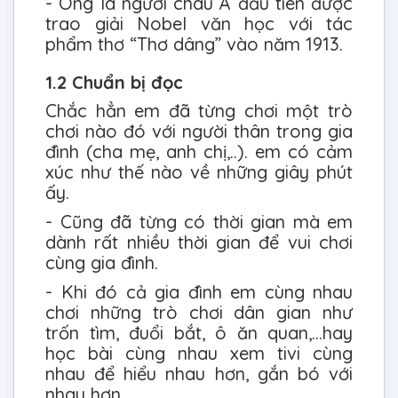
- Ông là người châu Á đầu tiên được
trao giải Nobel văn học với tác
phẩm thơ “Thơ dâng” vào năm 1913.
1.2 Chuẩn bị đọc
Chắc hẳn em đã từng chơi một trò
chơi nào đó với người thân trong gia
đình (cha mẹ, anh chị,..). em có cảm
xúc như thế nào về những giây phút
ấy.
- Cũng đã từng có thời gian mà em
dành rất nhiều thời gian để vui chơi
cùng gia đình.
- Khi đó cả gia đình em cùng nhau
chơi những trò chơi dân gian như
trốn tìm, đuổi bắt, ô ăn quan,...hay
học bài cùng nhau xem tivi cùng
nhau để hiểu nhau hơn, gắn bó với
nhau hơn.