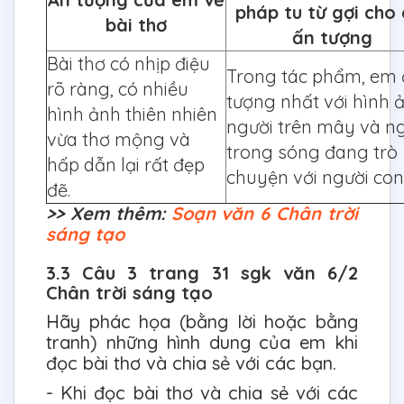
pháp tu từ gợi cho
bài thơ
ấn tượng
Bài thơ có nhịp điệu
Trong tác phẩm, em
rõ ràng, có nhiều
tượng nhất với hình 
hình ảnh thiên nhiên
người trên mây và n
vừa thơ mộng và
trong sóng đang trò
hấp dẫn lại rất đẹp
chuyện với người con
đẽ.
>> Xem thêm:
Soạn văn 6 Chân trời
sáng tạo
3.3 Câu 3 trang 31 sgk văn 6/2
Chân trời sáng tạo
Hãy phác họa (bằng lời hoặc bằng
tranh) những hình dung của em khi
đọc bài thơ và chia sẻ với các bạn.
- Khi đọc bài thơ và chia sẻ với các