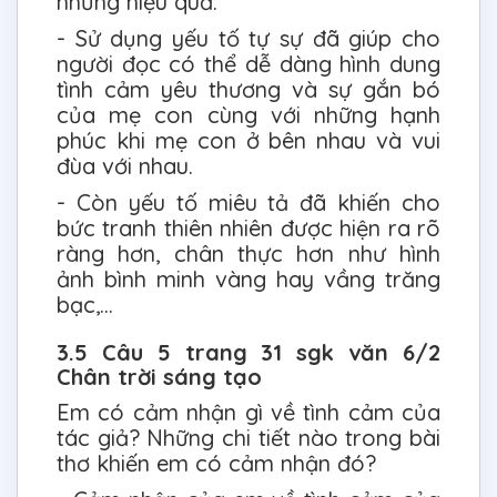
những hiệu quả:
- Sử dụng yếu tố tự sự đã giúp cho
người đọc có thể dễ dàng hình dung
tình cảm yêu thương và sự gắn bó
của mẹ con cùng với những hạnh
phúc khi mẹ con ở bên nhau và vui
đùa với nhau.
- Còn yếu tố miêu tả đã khiến cho
bức tranh thiên nhiên được hiện ra rõ
ràng hơn, chân thực hơn như hình
ảnh bình minh vàng hay vầng trăng
bạc,...
3.5 Câu 5 trang 31 sgk văn 6/2
Chân trời sáng tạo
Em có cảm nhận gì về tình cảm của
tác giả? Những chi tiết nào trong bài
thơ khiến em có cảm nhận đó?