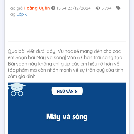
Tác giả
Hoàng Uyên
15:54 23/12/2024
5,794
Tag
Lớp 6
Qua bài viết dưới đây, Vuihoc sẽ mang đến cho các
em Soạn bài Mây và sóng| Văn 6 Chân trời sáng tạo .
Bài soạn này không chỉ giúp các em hiểu rõ hơn về
tác phẩm mà còn nhấn mạnh về sự trân quý của tình
cảm gia đình.