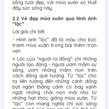
sống tươi đẹp, với mùa xuân xứ Huế
đầy sức sống này.
2.2 Vẻ đẹp mùa xuân qua hình ảnh
“lộc”
Lời giải chi tiết:
- Hình ảnh “lộc” đã tô màu cho bức
tranh mùa xuân trong bài thêm trọn
vẹn:
+ Lộc của “người ra đồng”: chỉ những
người lao động - người ươm mầm sự
sống, ươm những mầm non trên
cách đồng quê hương. Từ “lộc” cho
ta liên tưởng đến những cánh đồng
bạt ngàn thẳng cánh cò bay xanh
ngát những chồi non mới nhú từ
những hạt thóc giống mùa xuân. Từ
“lộc” còn mang nghĩa chỉ sức sống