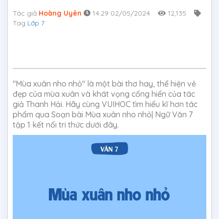
Tác giả
Hoàng Uyên
14:29 02/05/2024
12,135
Tag
Lớp 7
"Mùa xuân nho nhỏ" là một bài thơ hay, thể hiện vẻ
đẹp của mùa xuân và khát vọng cống hiến của tác
giả Thanh Hải. Hãy cùng VUIHOC tìm hiểu kĩ hơn tác
phẩm qua Soạn bài Mùa xuân nho nhỏ| Ngữ Văn 7
tập 1 kết nối tri thức dưới đây.