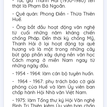
- Tác giả Thanh Hải (1930-1980) tên
thật là Phạm Bá Ngoãn.
- Quê quán: Phong Điền - Thừa Thiên
Huế.
- Ông bắt đầu hoạt động văn nghệ
từ cuối những năm kháng chiến
chống Pháp. Đến thời kỳ chống Mỹ,
Thanh Hải ở lại hoạt động tại quê
hương và là một trong những cây
bút góp phần xây dựng nền văn học
Cách mạng ở miền Nam ngay từ
những ngày đầu.
- 1954 - 1964: làm cán bộ tuyên huấn.
- 1964 - 1967: phụ trách báo cờ giải
phóng của Huế và làm Ủy viên ban
chấp hành Hội Nhà văn Việt Nam.
- 1975: làm Tổng thư ký Hội Văn nghệ
Bình Trị Thiên kiêm Ủy viên ban chấp