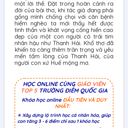
một lời thề. Đặt trong hoàn cảnh ra
đời của bài thơ, khi tác giả đang phải
gồng mình chống chọi với căn bệnh
hiểm nghèo ta mới thấy hết được
tinh thần và khát vọng cống hiến cao
đẹp của một con người có trái tim
nhân hậu như Thanh Hải. Khổ thơ đã
khiến ta càng thêm trân trọng và yêu
mến tấm lòng của Thanh Hải, của
người con xứ Huế mộng mơ.
HỌC ONLINE CÙNG
GIÁO VIÊN
TOP 5
TRƯỜNG ĐIỂM QUỐC GIA
Khóa học online
ĐẦU TIÊN VÀ DUY
NHẤT:
⭐ Xây dựng lộ trình học cá nhân hóa, giúp
con tăng 3 - 6 điểm chỉ sau 1 khóa học