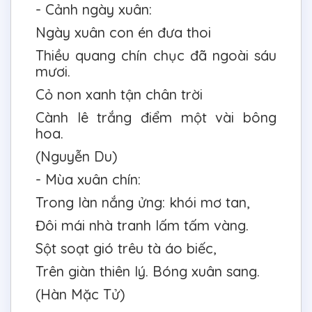
- Cảnh ngày xuân:
Ngày xuân con én đưa thoi
Thiều quang chín chục đã ngoài sáu
mươi.
Cỏ non xanh tận chân trời
Cành lê trắng điểm một vài bông
hoa.
(Nguyễn Du)
- Mùa xuân chín:
Trong làn nắng ửng: khói mơ tan,
Đôi mái nhà tranh lấm tấm vàng.
Sột soạt gió trêu tà áo biếc,
Trên giàn thiên lý. Bóng xuân sang.
(Hàn Mặc Tử)