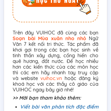
Trên đây VUIHOC đã cùng các bạn
Soạn bài Mùa xuân nho nhỏ
Ngữ
Văn 7 kết nối tri thức. Tác phẩm đã
khơi gợi trong các bạn học sinh về
tinh thần xây dựng, cống hiến cho
quê hương, đất nước. Để học nhiều
hơn các kiến thức của các môn học
thì các em hãy nhanh tay truy cập
và website
vuihoc.vn
hoặc đăng ký
khoá học với các thầy cô giáo của
VUIHOC ngay bây giờ nhé!
>> Mời bạn tham khảo thêm:
Viết bài văn phân tích đặc điểm