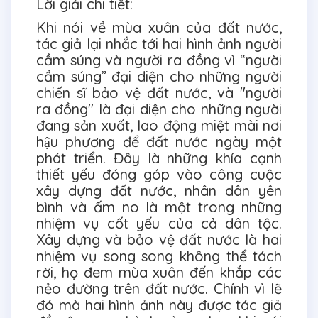
Lời giải chi tiết:
Khi nói về mùa xuân của đất nước,
tác giả lại nhắc tới hai hình ảnh người
cầm súng và người ra đồng vì “người
cầm súng” đại diện cho những người
chiến sĩ bảo vệ đất nước, và "người
ra đồng" là đại diện cho những người
đang sản xuất, lao động miệt mài nơi
hậu phương để đất nước ngày một
phát triển. Đây là những khía cạnh
thiết yếu đóng góp vào công cuộc
xây dựng đất nước, nhân dân yên
bình và ấm no là một trong những
nhiệm vụ cốt yếu của cả dân tộc.
Xây dựng và bảo vệ đất nước là hai
nhiệm vụ song song không thể tách
rời, họ đem mùa xuân đến khắp các
nẻo đường trên đất nước. Chính vì lẽ
đó mà hai hình ảnh này được tác giả