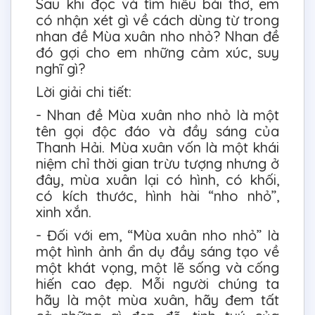
Sau khi đọc và tìm hiểu bài thơ, em
có nhận xét gì về cách dùng từ trong
nhan đề Mùa xuân nho nhỏ? Nhan đề
đó gợi cho em những cảm xúc, suy
nghĩ gì?
Lời giải chi tiết:
- Nhan đề Mùa xuân nho nhỏ là một
tên gọi độc đáo và đầy sáng của
Thanh Hải. Mùa xuân vốn là một khái
niệm chỉ thời gian trừu tượng nhưng ở
đây, mùa xuân lại có hình, có khối,
có kích thước, hình hài “nho nhỏ”,
xinh xắn.
- Đối với em, “Mùa xuân nho nhỏ” là
một hình ảnh ẩn dụ đầy sáng tạo về
một khát vọng, một lẽ sống và cống
hiến cao đẹp. Mỗi người chúng ta
hãy là một mùa xuân, hãy đem tất