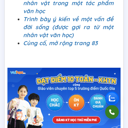
nhân vật trong một tác phẩm
văn học
Trình bày ý kiến về một vấn đề
đời sống (được gợi ra từ một
nhân vật văn học)
Củng cố, mở rộng trang 83