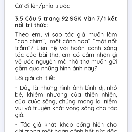
Cứ đi lên/phía trước
3.5 Câu 5 trang 92 SGK Văn 7/1 kết
nối tri thức:
Theo em, vì sao tác giả muốn làm
“con chim”, “một cành hoa”, “một nốt
trầm”? Liên hệ với hoàn cảnh sáng
tác của bài thơ, em có cảm nhận gì
về ước nguyện mà nhà thơ muốn gửi
gắm qua những hình ảnh này?
Lời giải chi tiết:
- Đây là những hình ảnh bình dị, nhỏ
bé, khiêm nhường của thiên nhiên,
của cuộc sống, chúng mang lại niềm
vui và truyền khát vọng sống cho tác
giả.
- Tác giả khát khao cống hiến cho
đời trong một hoàn cảnh hết sức đặc