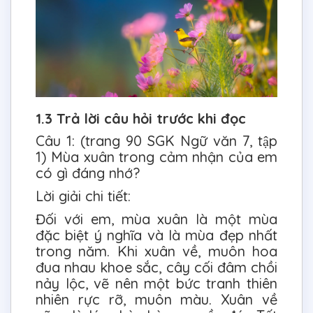
1.3 Trả lời câu hỏi trước khi đọc
Câu 1: (trang 90 SGK Ngữ văn 7, tập
1) Mùa xuân trong cảm nhận của em
có gì đáng nhớ?
Lời giải chi tiết:
Đối với em, mùa xuân là một mùa
đặc biệt ý nghĩa và là mùa đẹp nhất
trong năm. Khi xuân về, muôn hoa
đua nhau khoe sắc, cây cối đâm chồi
nảy lộc, vẽ nên một bức tranh thiên
nhiên rực rỡ, muôn màu. Xuân về