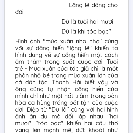
Lặng lẽ dâng cho
đời
Dù là tuổi hai mươi
Dù là khi tóc bạc"
Hình ảnh "mùa xuân nho nhỏ" cùng
với sự dâng hiến "lặng lẽ" khiến ta
hình dung về sự cống hiến một cách
âm thầm trong suốt cuộc đời. Tuổi
trẻ - Mùa xuân của tác giả chỉ là một
phần nhỏ bé trong mùa xuân lớn của
cả dân tộc. Thanh Hải biết vậy và
ông cũng tự nhận cống hiến của
mình chỉ như một nốt trầm trong bản
hòa ca hùng tráng bất tận của cuộc
đời. Điệp từ "Dù là" cùng với hai hình
ảnh ẩn dụ mà đối lập nhau "hai
mươi", "tóc bạc" khiến hai câu thơ
vang lên mạnh mẽ, dứt khoát như