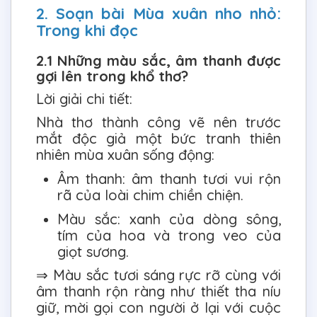
2. Soạn bài Mùa xuân nho nhỏ:
Trong khi đọc
2.1 Những màu sắc, âm thanh được
gợi lên trong khổ thơ?
Lời giải chi tiết:
Nhà thơ thành công vẽ nên trước
mắt độc giả một bức tranh thiên
nhiên mùa xuân sống động:
Âm thanh: âm thanh tươi vui rộn
rã của loài chim chiền chiện.
Màu sắc: xanh của dòng sông,
tím của hoa và trong veo của
giọt sương.
⇒ Màu sắc tươi sáng rực rỡ cùng với
âm thanh rộn ràng như thiết tha níu
giữ, mời gọi con người ở lại với cuộc