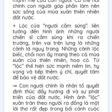
mạnh mẽ của con người. Có thể nói
chính con người góp phần làm nên
sức sống của mùa xuân thiên nhiên
đất nước.
+ Lộc của “người cầm súng”: liên
tưởng đến hình ảnh những người
chiến sĩ cầm súng khi ra chiến
trường, trên vai trên lưng là những
cành lá ngụy trang. Những cành lộc
biếc, chồi non ấy mang theo cả mùa
xuân của thiên nhiên, hoa cỏ. Từ
“lộc” thể hiện sức mạnh niềm tin, hy
vọng và tiếp thêm ý chí, quyết tâm
để bảo vệ đất nước.
⇒ Con người chính là nhân tố quyết
định thúc đẩy hướng đi và sự phát
triển của đất nước. Hình ảnh “lộc”
xuân tràn theo người ra đồng là một
lời thơ rất đẹp trong bối cảnh cuộc