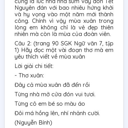
cũng là lúc nhà nhà sum vầy đón Tết
Nguyên đán với bao nhiêu hứng khởi
và hy vọng vào một năm mới thành
công. Chính vì vậy mùa xuân trong
lòng em không chỉ là vẻ đẹp thiên
nhiên mà còn là mùa của đoàn viên.
Câu 2: (trang 90 SGK Ngữ văn 7, tập
1) Hãy đọc một vài đoạn thơ mà em
yêu thích viết về mùa xuân
Lời giải chi tiết:
- Thơ xuân:
Đây cả mùa xuân đã đến rồi
Từng nhà mở cửa đón vui tươi.
Từng cô em bé so màu áo
Đôi má hồng lên, nhí nhảnh cười.
(Nguyễn Bính)