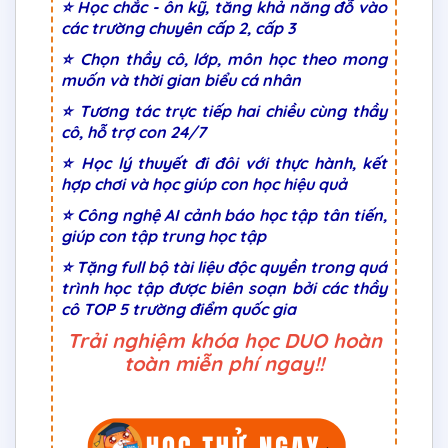
⭐ Học chắc - ôn kỹ, tăng khả năng đỗ vào
các trường chuyên cấp 2, cấp 3
⭐ Chọn thầy cô, lớp, môn học theo mong
muốn và thời gian biểu cá nhân
⭐ Tương tác trực tiếp hai chiều cùng thầy
cô, hỗ trợ con 24/7
⭐ Học lý thuyết đi đôi với thực hành, kết
hợp chơi và học giúp con học hiệu quả
⭐ Công nghệ AI cảnh báo học tập tân tiến,
giúp con tập trung học tập
⭐ Tặng full bộ tài liệu độc quyền trong quá
trình học tập được biên soạn bởi các thầy
cô TOP 5 trường điểm quốc gia
Trải nghiệm khóa học DUO hoàn
toàn miễn phí ngay!!