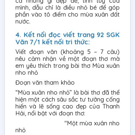
cả những gì đẹp đẽ, tinh tuý của
mình, dẫu chỉ là điều nhỏ bé để góp
phần vào tô điểm cho mùa xuân đất
nước.
4. Kết nối đọc viết trang 92 SGK
Văn 7/1 kết nối tri thức:
Viết đoạn văn (khoảng 5 – 7 câu)
nêu cảm nhận về một đoạn thơ mà
em yêu thích trong bài thơ Mùa xuân
nho nhỏ
Đoạn văn tham khảo
“Mùa xuân nho nhỏ” là bài thơ đã thể
hiện một cách sâu sắc tư tưởng cống
hiến và lẽ sống cao đẹp của Thanh
Hải, nổi bật với đoạn thơ:
"Một mùa xuân nho
nhỏ