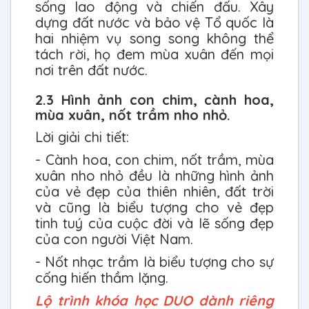
sống lao động và chiến đấu. Xây
dựng đất nước và bảo vệ Tổ quốc là
hai nhiệm vụ song song không thể
tách rời, họ đem mùa xuân đến mọi
nơi trên đất nước.
2.3 Hình ảnh con chim, cành hoa,
mùa xuân, nốt trầm nho nhỏ.
Lời giải chi tiết:
- Cành hoa, con chim, nốt trầm, mùa
xuân nho nhỏ đều là những hình ảnh
của vẻ đẹp của thiên nhiên, đất trời
và cũng là biểu tượng cho vẻ đẹp
tinh tuý của cuộc đời và lẽ sống đẹp
của con người Việt Nam.
- Nốt nhạc trầm là biểu tượng cho sự
cống hiến thầm lặng.
Lộ trình khóa học DUO dành riêng