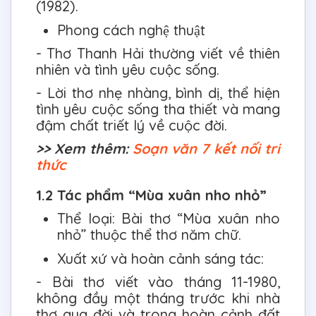
(1982).
Phong cách nghệ thuật
- Thơ Thanh Hải thường viết về thiên
nhiên và tình yêu cuộc sống.
- Lời thơ nhẹ nhàng, bình dị, thể hiện
tình yêu cuộc sống tha thiết và mang
đậm chất triết lý về cuộc đời.
>> Xem thêm:
Soạn văn 7 kết nối tri
thức
1.2 Tác phẩm “Mùa xuân nho nhỏ”
Thể loại: Bài thơ “Mùa xuân nho
nhỏ” thuộc thể thơ năm chữ.
Xuất xứ và hoàn cảnh sáng tác:
- Bài thơ viết vào tháng 11-1980,
không đầy một tháng trước khi nhà
thơ qua đời và trong hoàn cảnh đất