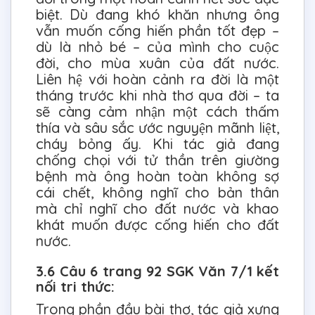
biệt. Dù đang khó khăn nhưng ông
vẫn muốn cống hiến phần tốt đẹp –
dù là nhỏ bé – của mình cho cuộc
đời, cho mùa xuân của đất nước.
Liên hệ với hoàn cảnh ra đời là một
tháng trước khi nhà thơ qua đời – ta
sẽ càng cảm nhận một cách thấm
thía và sâu sắc ước nguyện mãnh liệt,
cháy bỏng ấy. Khi tác giả đang
chống chọi với tử thần trên giường
bệnh mà ông hoàn toàn không sợ
cái chết, không nghĩ cho bản thân
mà chỉ nghĩ cho đất nước và khao
khát muốn được cống hiến cho đất
nước.
3.6 Câu 6 trang 92 SGK Văn 7/1 kết
nối tri thức:
Trong phần đầu bài thơ, tác giả xưng