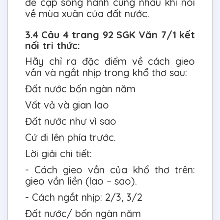
đề cập song hành cùng nhau khi nói
về mùa xuân của đất nước.
3.4 Câu 4 trang 92 SGK Văn 7/1 kết
nối tri thức:
Hãy chỉ ra đặc điểm về cách gieo
vần và ngắt nhịp trong khổ thơ sau:
Đất nước bốn ngàn năm
Vất vả và gian lao
Đất nước như vì sao
Cứ đi lên phía trước.
Lời giải chi tiết:
- Cách gieo vần của khổ thơ trên:
gieo vần liền (lao – sao).
- Cách ngắt nhịp: 2/3, 3/2
Đất nước/ bốn ngàn năm