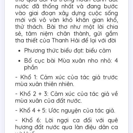
nước đã thống nhất và đang bước
vào giai đoạn xây dựng cuộc sống
mới với vô vàn khó khăn gian khổ,
thử thách. Bài thơ như một lời chia
sẻ, tâm niệm chân thành, gửi gắm
tha thiết của Thanh Hải để lại với đời
Phương thức biểu đạt: biểu cảm
Bố cục bài Mùa xuân nho nhỏ: 4
phần
- Khổ 1: Cảm xúc của tác giả trước
mùa xuân thiên nhiên.
- Khổ 2 + 3: Cảm xúc của tác giả về
mùa xuân của đất nước.
- Khổ 4 + 5: Ước nguyện của tác giả.
- Khổ 6: Lời ngợi ca đối với quê
hương đất nước qua làn điệu dân ca