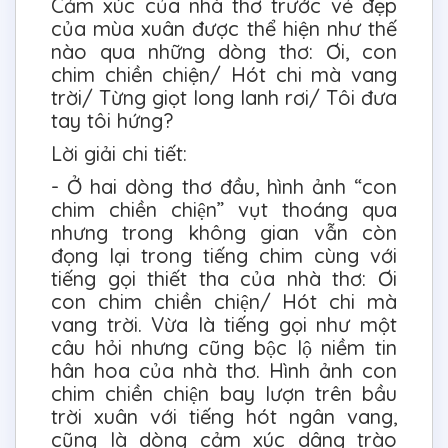
Cảm xúc của nhà thơ trước vẻ đẹp
của mùa xuân được thể hiện như thế
nào qua những dòng thơ: Ơi, con
chim chiền chiện/ Hót chi mà vang
trời/ Từng giọt long lanh rơi/ Tôi đưa
tay tôi hứng?
Lời giải chi tiết:
- Ở hai dòng thơ đầu, hình ảnh “con
chim chiền chiện” vụt thoáng qua
nhưng trong không gian vẫn còn
đọng lại trong tiếng chim cùng với
tiếng gọi thiết tha của nhà thơ: Ơi
con chim chiền chiện/ Hót chi mà
vang trời. Vừa là tiếng gọi như một
câu hỏi nhưng cũng bộc lộ niềm tin
hân hoa của nhà thơ. Hình ảnh con
chim chiền chiện bay lượn trên bầu
trời xuân với tiếng hót ngân vang,
cũng là dòng cảm xúc dâng trào