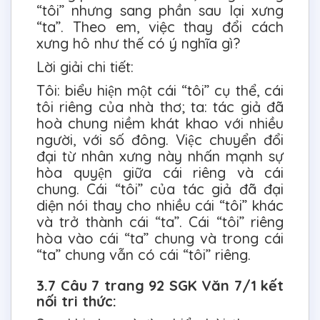
“tôi” nhưng sang phần sau lại xưng
“ta”. Theo em, việc thay đổi cách
xưng hô như thế có ý nghĩa gì?
Lời giải chi tiết:
Tôi: biểu hiện một cái “tôi” cụ thể, cái
tôi riêng của nhà thơ; ta: tác giả đã
hoà chung niềm khát khao với nhiều
người, với số đông. Việc chuyển đổi
đại từ nhân xưng này nhấn mạnh sự
hòa quyện giữa cái riêng và cái
chung. Cái “tôi” của tác giả đã đại
diện nói thay cho nhiều cái “tôi” khác
và trở thành cái “ta”. Cái “tôi” riêng
hòa vào cái “ta” chung và trong cái
“ta” chung vẫn có cái “tôi” riêng.
3.7 Câu 7 trang 92 SGK Văn 7/1 kết
nối tri thức: