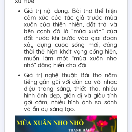
xứ Huế
Giá trị nội dung: Bài thơ thể hiện
cảm xúc của tác giả trước mùa
xuân của thiên nhiên, đất trời và
bên cạnh đó là “mùa xuân” của
đất nước khi bước vào giai đoạn
xây dựng cuộc sống mới, đồng
thời thể hiện khát vọng cống hiến,
muốn làm một “mùa xuân nho
nhỏ” dâng hiến cho đời
Giá trị nghệ thuật: Bài thơ năm
tiếng gần gũi với dân ca với nhạc
điệu trong sáng, thiết tha, nhiều
hình ảnh đẹp, giản dị và giàu tính
gợi cảm, nhiều hình ảnh so sánh
và ẩn dụ sáng tạo.