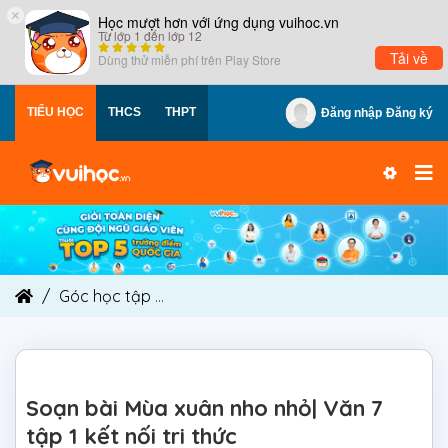
×
Học mượt hơn với ứng dụng vuihoc.vn
Từ lớp 1 đến lớp 12
Tải về
Dùng thử miễn phí trên
Play Store
TIỂU HỌC
THCS
THPT
Đăng nhập
Đăng ký
Góc học tập
Soạn bài Mùa xuân nho nhỏ| Văn 7 t
Soạn bài Mùa xuân nho nhỏ| Văn 7
tập 1 kết nối tri thức