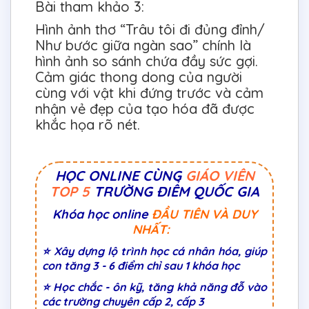
Bài tham khảo 3:
Hình ảnh thơ “Trâu tôi đi đủng đỉnh/
Như bước giữa ngàn sao” chính là
hình ảnh so sánh chứa đầy sức gợi.
Cảm giác thong dong của người
cùng với vật khi đứng trước và cảm
nhận vẻ đẹp của tạo hóa đã được
khắc họa rõ nét.
HỌC ONLINE CÙNG
GIÁO VIÊN
TOP 5
TRƯỜNG ĐIỂM QUỐC GIA
Khóa học online
ĐẦU TIÊN VÀ DUY
NHẤT:
⭐ Xây dựng lộ trình học cá nhân hóa, giúp
con tăng 3 - 6 điểm chỉ sau 1 khóa học
⭐ Học chắc - ôn kỹ, tăng khả năng đỗ vào
các trường chuyên cấp 2, cấp 3