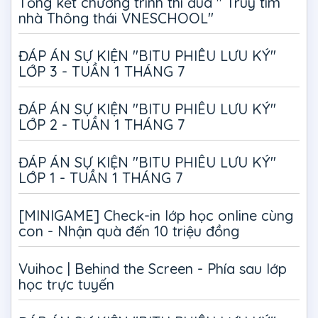
Tổng kết chương trình thi đua " Truy tìm
nhà Thông thái VNESCHOOL"
ĐÁP ÁN SỰ KIỆN "BITU PHIÊU LƯU KÝ"
LỚP 3 - TUẦN 1 THÁNG 7
ĐÁP ÁN SỰ KIỆN "BITU PHIÊU LƯU KÝ"
LỚP 2 - TUẦN 1 THÁNG 7
ĐÁP ÁN SỰ KIỆN "BITU PHIÊU LƯU KÝ"
LỚP 1 - TUẦN 1 THÁNG 7
[MINIGAME] Check-in lớp học online cùng
con - Nhận quà đến 10 triệu đồng
Vuihoc | Behind the Screen - Phía sau lớp
học trực tuyến