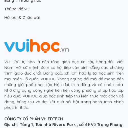
Bảng tin trường học
Thử tài đố vui
Hỏi bài & Chữa bài
VUIHOC tự hào là nền tảng giáo dục tin cậy hàng đầu Việt
Nam. Với sứ mệnh đem cơ hội tiếp cận bình đẳng các chương
trình giáo dục chất lượng cao, chi phí hợp lý tới học sinh trên
mọi miền Tổ quốc, VUIHOC không ngừng đổi mới để mang đến
những giải pháp học tập hiện đại, sinh động và cá nhân hóa.
Nhờ ứng dụng công nghệ tiên tiến cùng phương pháp học tập
hiệu quả, VUIHOC giúp học sinh tiếp thu kiến thức một cách dễ
dàng, hứng thú và đạt kết quả nổi bật trong hành trình chinh
phục tri thức.
CÔNG TY CỔ PHẦN VH EDTECH
Địa chỉ: Tầng 1, Toà nhà Rivera Park , số 69 Vũ Trọng Phụng,