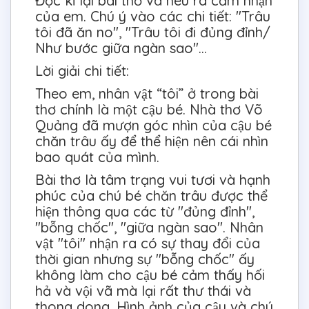
Đọc kĩ lại bài thơ và nêu ra cảm nhận
của em. Chú ý vào các chi tiết: "Trâu
tôi đã ăn no", "Trâu tôi đi đủng đỉnh/
Như bước giữa ngàn sao"...
Lời giải chi tiết:
Theo em, nhân vật “tôi” ở trong bài
thơ chính là một cậu bé. Nhà thơ Võ
Quảng đã mượn góc nhìn của cậu bé
chăn trâu ấy để thể hiện nên cái nhìn
bao quát của mình.
Bài thơ là tâm trạng vui tươi và hạnh
phúc của chú bé chăn trâu được thể
hiện thông qua các từ "đủng đỉnh",
"bỗng chốc", "giữa ngàn sao". Nhân
vật "tôi" nhận ra có sự thay đổi của
thời gian nhưng sự "bỗng chốc" ấy
không làm cho cậu bé cảm thấy hối
hả và vội vã mà lại rất thư thái và
thong dong. Hình ảnh của cậu và chú