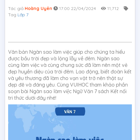
Tác giả
Hoàng Uyên
17:00 22/04/2024
11,712
Tag
Lớp 7
Văn bản Ngàn sao làm việc giúp cho chúng ta hiểu
được bầu trời đẹp và lộng lẫy về đêm. Ngàn sao
cùng làm việc và cùng chung sức đã làm nên một vẻ
đẹp huyền diệu của trời đêm. Lao động, biết đoàn kết
và yêu thương đã làm cho vạn vật trở nên thật sự
đẹp đẽ và đáng yêu. Cùng VUIHOC tham khảo phần
soạn bài Ngàn sao làm việc Ngữ Văn 7 sách Kết nối
tri thức dưới đây nhé!