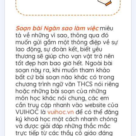
Soạn bài Ngàn sao làm việc
miêu
tả về những vì sao, thông qua đó
muốn gửi gắm một thông điệp về sự
lao động, sự đoàn kết, biết yêu
thương sẽ giúp cho vạn vật trở nên
tốt đẹp hơn bao giờ hết. Ngoài bài
soạn này ra, khi muốn tham khảo
bất cứ bài soạn nào khác có trong
chương trình ngữ văn THCS nói riêng
hoặc những bài soạn của những
môn học khác nói chung, các em
cần truy cập nhanh vào website của
VUIHOC là
vuihoc.vn
để có thể đăng
ký khoá học một cách nhanh chóng
và được giải đáp những thắc mắc
trực tiếp từ các thầy cô giáo đáng