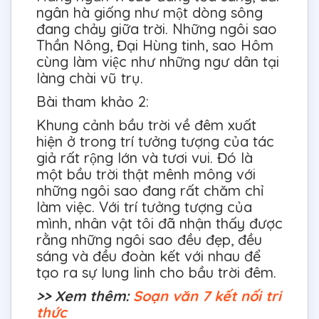
ngân hà giống như một dòng sông
đang chảy giữa trời. Những ngôi sao
Thần Nông, Đại Hùng tinh, sao Hôm
cùng làm việc như những ngư dân tại
làng chài vũ trụ.
Bài tham khảo 2:
Khung cảnh bầu trời về đêm xuất
hiện ở trong trí tưởng tượng của tác
giả rất rộng lớn và tươi vui. Đó là
một bầu trời thật mênh mông với
những ngôi sao đang rất chăm chỉ
làm việc. Với trí tưởng tượng của
mình, nhân vật tôi đã nhận thấy được
rằng những ngôi sao đều đẹp, đều
sáng và đều đoàn kết với nhau để
tạo ra sự lung linh cho bầu trời đêm.
>> Xem thêm:
Soạn văn 7 kết nối tri
thức