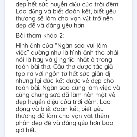
đẹp hết sức huyền diệu của trời đêm.
Lao động và biết đoàn kết, biết yêu
thương sẽ làm cho vạn vật trở nên
đẹp đẽ và đáng yêu hơn.
Bài tham khảo 2:
Hình ảnh của “Ngàn sao vui làm
việc” dường như là hình ảnh thơ phải
nói là hay và ý nghĩa nhất ở trong
toàn bài thơ. Câu thơ được tác giả
tạo ra với ngôn từ hết sức giản dị
nhưng lại đúc kết được vẻ đẹp cho
toàn bài. Ngàn sao cùng làm việc và
cùng chung sức đã làm nên một vẻ
đẹp huyền diệu của trời đêm. Lao
động và biết đoàn kết, biết yêu
thương đã làm cho vạn vật thêm
phần đẹp đẽ và đáng yêu hơn bao
giờ hết.