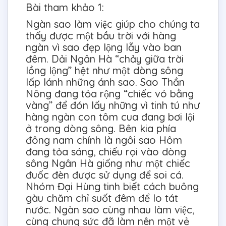
Bài tham khảo 1:
Ngàn sao làm việc giúp cho chúng ta
thấy được một bầu trời với hàng
ngàn vì sao đẹp lộng lẫy vào ban
đêm. Dải Ngân Hà “chảy giữa trời
lồng lộng” hệt như một dòng sông
lấp lánh những ánh sao. Sao Thần
Nông đang tỏa rộng “chiếc vó bằng
vàng” để đón lấy những vì tinh tú như
hàng ngàn con tôm cua đang bơi lội
ở trong dòng sông. Bên kia phía
đông nam chính là ngôi sao Hôm
đang tỏa sáng, chiếu rọi vào dòng
sông Ngân Hà giống như một chiếc
đuốc đèn được sử dụng để soi cá.
Nhóm Đại Hùng tinh biết cách buông
gàu chăm chỉ suốt đêm để lo tát
nước. Ngàn sao cùng nhau làm việc,
cùng chung sức đã làm nên một vẻ