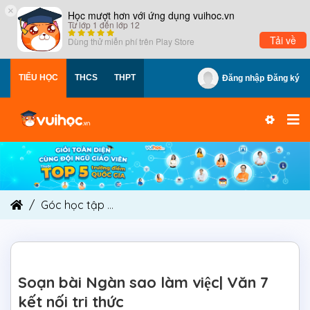
×
Học mượt hơn với ứng dụng vuihoc.vn
Từ lớp 1 đến lớp 12
Tải về
Dùng thử miễn phí trên
Play Store
TIỂU HỌC
THCS
THPT
Đăng nhập
Đăng ký
Góc học tập
Soạn bài Ngàn sao làm việc| Văn 7 
Soạn bài Ngàn sao làm việc| Văn 7
kết nối tri thức