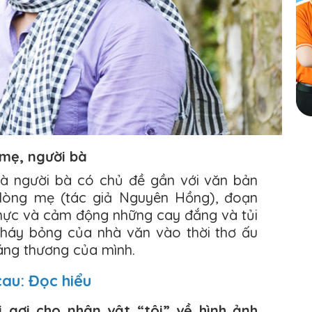
 mẹ, người bà
và người bà có chủ đề gần với văn bản
 lòng mẹ (tác giả Nguyên Hồng), đoạn
 thực và cảm động những cay đắng và tủi
cháy bỏng của nhà văn vào thời thơ ấu
áng thương của mình.
cau: Đọc hiểu
i gợi cho nhân vật “tôi” về hình ảnh