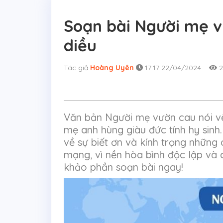
Soạn bài Người mẹ v
diều
Tác giả
Hoàng Uyên
17:17 22/04/2024
2
Văn bản Người mẹ vườn cau nói về kí ư
mẹ anh hùng giàu đức tính hy si
về sự biết ơn và kính trọng những 
mạng, vì nền hòa bình độc lập và
khảo phần soạn bài ngay!