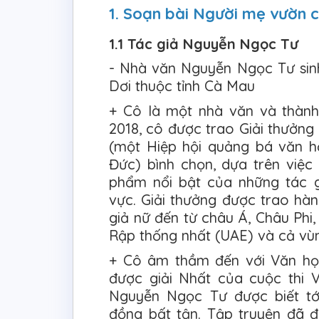
1. Soạn bài Người mẹ vườn 
1.1 Tác giả Nguyễn Ngọc Tư
- Nhà văn Nguyễn Ngọc Tư sin
Dơi thuộc tỉnh Cà Mau
+ Cô là một nhà văn và thàn
2018, cô được trao Giải thưởng
(một Hiệp hội quảng bá văn họ
Đức) bình chọn, dựa trên việc
phẩm nổi bật của những tác g
vực. Giải thưởng được trao hà
giả nữ đến từ châu Á, Châu Phi
Rập thống nhất (UAE) và cả vùn
+ Cô âm thầm đến với Văn học
được giải Nhất của cuộc thi 
Nguyễn Ngọc Tư được biết tớ
đồng bất tận. Tập truyện đã 