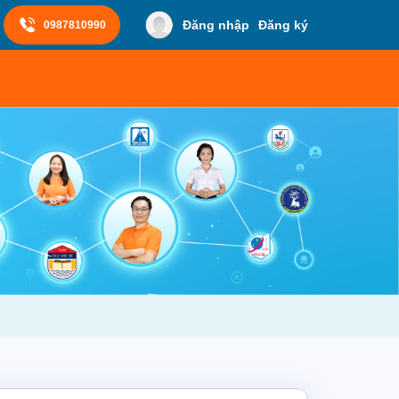
Đăng nhập
Đăng ký
0987810990