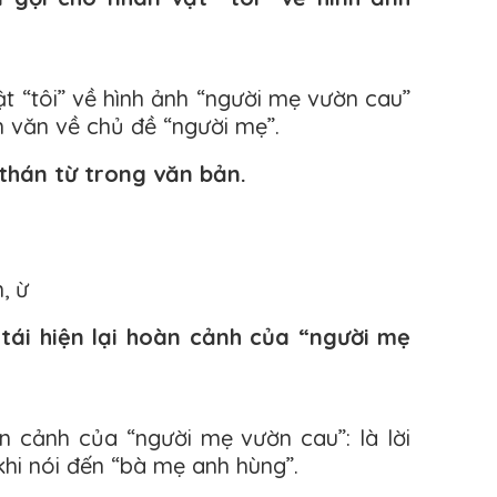
t “tôi” về hình ảnh “người mẹ vườn cau”
m văn về chủ đề “người mẹ”.
 thán từ trong văn bản.
, ừ
 tái hiện lại hoàn cảnh của “người mẹ
àn cảnh của “người mẹ vườn cau”: là lời
khi nói đến “bà mẹ anh hùng”.