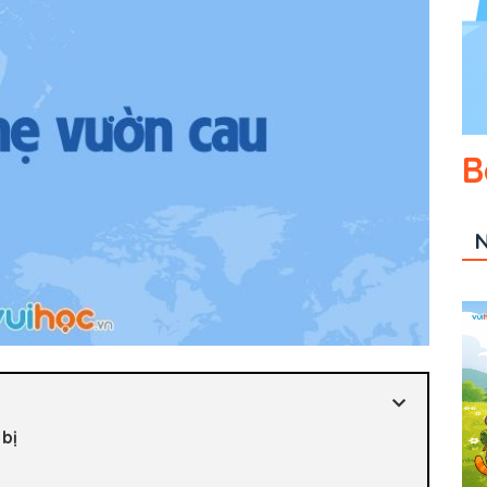
B
N
 bị