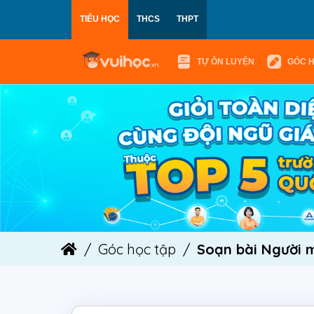
TIỂU HỌC
THCS
THPT
TỰ ÔN LUYỆN
GÓC 
Góc học tập
Soạn bài Người m