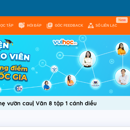
N
e
w
HỌC TẬP
HỎI ĐÁP
GÓC FEEDBACK
SỔ LIÊN LẠC
ẹ vườn cau| Văn 8 tập 1 cánh diều