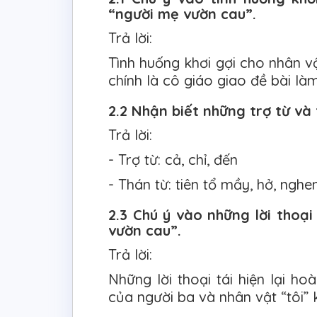
“người mẹ vườn cau”.
Trả lời:
Tình huống khơi gợi cho nhân vậ
chính là cô giáo giao đề bài là
2.2 Nhận biết những trợ từ và
Trả lời:
- Trợ từ: cả, chỉ, đến
- Thán từ: tiên tổ mầy, hở, nghen
2.3 Chú ý vào những lời thoại
vườn cau”.
Trả lời:
Những lời thoại tái hiện lại ho
của người ba và nhân vật “tôi” 