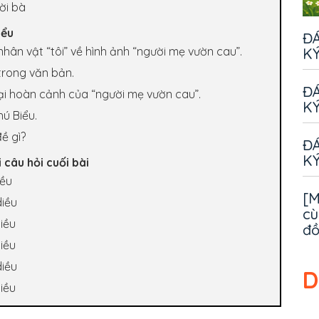
ời bà
iểu
ĐÁ
nhân vật “tôi” về hình ảnh “người mẹ vườn cau”.
KÝ
 trong văn bản.
ĐÁ
 lại hoàn cảnh của “người mẹ vườn cau”.
KÝ
hú Biểu.
ề gì?
ĐÁ
KÝ
 câu hỏi cuối bài
iều
[M
diều
cù
iều
đ
iều
diều
D
iều