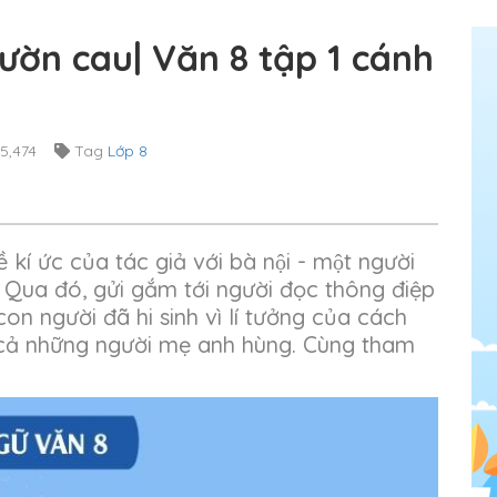
ườn cau| Văn 8 tập 1 cánh
5,474
Tag
Lớp 8
́c của tác giả với bà nội - một người
nh. Qua đó, gửi gắm tới người đọc thông điệp
con người đã hi sinh vì lí tưởng của cách
 cả những người mẹ anh hùng. Cùng tham