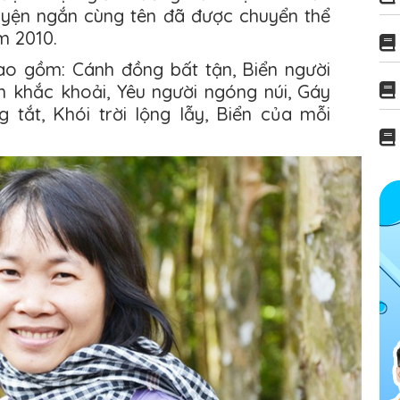
yện ngắn cùng tên đã được chuyển thể
m 2010.
ao gồm: Cánh đồng bất tận, Biển người
n khắc khoải, Yêu người ngóng núi, Gáy
 tắt, Khói trời lộng lẫy, Biển của mỗi