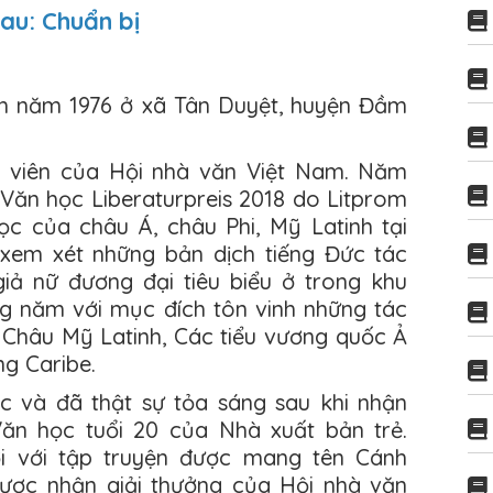
cau: Chuẩn bị
h năm 1976 ở xã Tân Duyệt, huyện Đầm
h viên của Hội nhà văn Việt Nam. Năm
 Văn học Liberaturpreis 2018 do Litprom
c của châu Á, châu Phi, Mỹ Latinh tại
 xem xét những bản dịch tiếng Đức tác
iả nữ đương đại tiêu biểu ở trong khu
ng năm với mục đích tôn vinh những tác
, Châu Mỹ Latinh, Các tiểu vương quốc Ả
g Caribe.
 và đã thật sự tỏa sáng sau khi nhận
Văn học tuổi 20 của Nhà xuất bản trẻ.
i với tập truyện được mang tên Cánh
được nhận giải thưởng của Hội nhà văn