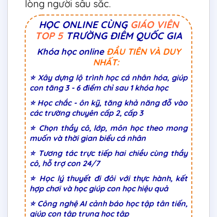
lòng người sâu sắc.
HỌC ONLINE CÙNG
GIÁO VIÊN
TOP 5
TRƯỜNG ĐIỂM QUỐC GIA
Khóa học online
ĐẦU TIÊN VÀ DUY
NHẤT:
⭐ Xây dựng lộ trình học cá nhân hóa, giúp
con tăng 3 - 6 điểm chỉ sau 1 khóa học
⭐ Học chắc - ôn kỹ, tăng khả năng đỗ vào
các trường chuyên cấp 2, cấp 3
⭐ Chọn thầy cô, lớp, môn học theo mong
muốn và thời gian biểu cá nhân
⭐ Tương tác trực tiếp hai chiều cùng thầy
cô, hỗ trợ con 24/7
⭐ Học lý thuyết đi đôi với thực hành, kết
hợp chơi và học giúp con học hiệu quả
⭐ Công nghệ AI cảnh báo học tập tân tiến,
giúp con tập trung học tập