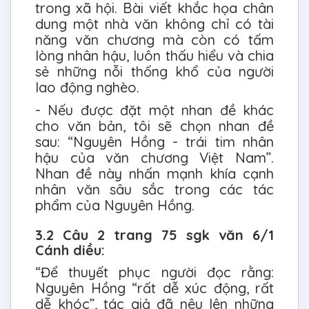
trong xã hội. Bài viết khắc họa chân
dung một nhà văn không chỉ có tài
năng văn chương mà còn có tấm
lòng nhân hậu, luôn thấu hiểu và chia
sẻ những nỗi thống khổ của người
lao động nghèo.
- Nếu được đặt một nhan đề khác
cho văn bản, tôi sẽ chọn nhan đề
sau: “Nguyên Hồng - trái tim nhân
hậu của văn chương Việt Nam”.
Nhan đề này nhấn mạnh khía cạnh
nhân văn sâu sắc trong các tác
phẩm của Nguyên Hồng.
3.2 Câu 2 trang 75 sgk văn 6/1
Cánh diều:
“Để thuyết phục người đọc rằng:
Nguyên Hồng “rất dễ xúc động, rất
dễ khóc”, tác giả đã nêu lên những