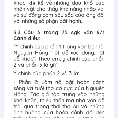
khóc khi kể về những đau khổ của
nhân vật cho thấy khả năng nhập vai
và sự đồng cảm sâu sắc của ông đối
với những số phận bất hạnh.
3.3 Câu 3 trang 75 sgk văn 6/1
Cánh diều:
“Ý chính của phần 1 trong văn bản là:
Nguyên Hồng "rất dễ xúc động, rất
dễ khóc”. Theo em, ý chính của phần
2 và phần 3 là gì?”
Ý chính của phần 2 và 3 là:
- Phần 2: Làm nổi bật hoàn cảnh
sống và tuổi thơ cơ cực của Nguyên
Hồng. Tác giả tập trung vào những
khó khăn, thiếu thốn mà nhà văn đã
trải qua trong thời thơ ấu và những
ảnh hưởng của hoàn cảnh đó đến