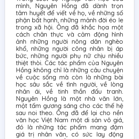
mình, Nguyên Hồng đã dành trọn
tâm huyết để viết về họ, về những số
phận bất hạnh, những mảnh đời éo le
trong xã hội. Ông đã khắc họa một
cách chân thực và cảm động hình
ảnh những người nông dân nghèo
khổ, những người công nhân bị áp
bức, những người phụ nữ chịu nhiều
thiệt thòi. Các tác phẩm của Nguyên
Hồng không chỉ là những câu chuyện
về cuộc sống mà còn là những bài
học sâu sắc về tình người, về lòng
nhân ái, về tinh thần đấu tranh.
Nguyên Hồng là một nhà văn lớn,
một tấm gương sáng cho các thế hệ
sau noi theo. Ông đã để lại cho nền
văn học Việt Nam một di sản vô giá,
đó là những tác phẩm mang đậm
giá trị nhân văn, có sức lay động