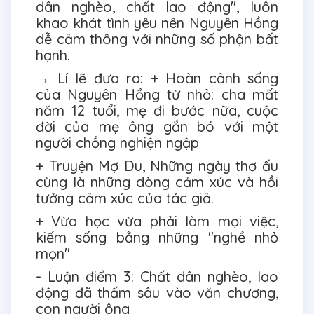
dân nghèo, chất lao động", luôn
khao khát tình yêu nên Nguyên Hồng
dễ cảm thông với những số phận bất
hạnh.
→ Lí lẽ đưa ra: + Hoàn cảnh sống
của Nguyên Hồng từ nhỏ: cha mất
năm 12 tuổi, mẹ đi bước nữa, cuộc
đời của mẹ ông gắn bó với một
người chồng nghiện ngập
+ Truyện Mợ Du, Những ngày thơ ấu
cùng là những dòng cảm xúc và hồi
tưởng cảm xúc của tác giả.
+ Vừa học vừa phải làm mọi việc,
kiếm sống bằng những "nghề nhỏ
mọn"
- Luận điểm 3: Chất dân nghèo, lao
động đã thấm sâu vào văn chương,
con người ông