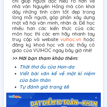
chỉ giúp người đọc hiểu rõ hơn về
nhà văn Nguyên Hồng mà còn khơi
dậy những tình cảm tốt đẹp trong
lòng mỗi người, góp phần xây dựng
một xã hội văn minh, nhân ái. Để học
nhiều hơn các kiến thức của các
môn học thì các em hãy nhanh tay
truy cập và website
vuihoc.vn
hoặc
đăng ký khoá học với các thầy cô
giáo của VUIHOC ngay bây giờ nhé!
>> Mời bạn tham khảo thêm:
Thời thơ ấu của Hon-da
Viết bài văn kể về một kỉ niệm
của bản thân
Tự đánh giá trang 68