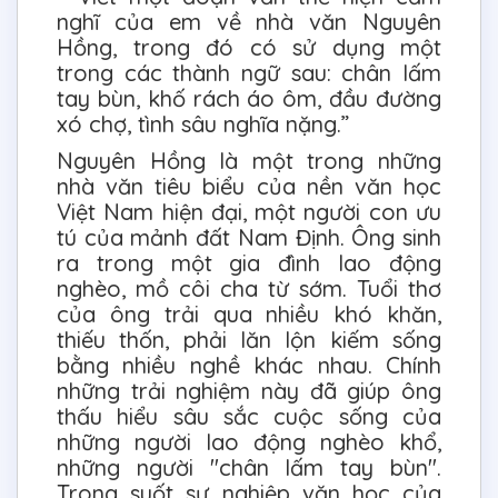
nghĩ của em về nhà văn Nguyên
Hồng, trong đó có sử dụng một
trong các thành ngữ sau: chân lấm
tay bùn, khố rách áo ôm, đầu đường
xó chợ, tình sâu nghĩa nặng.”
Nguyên Hồng là một trong những
nhà văn tiêu biểu của nền văn học
Việt Nam hiện đại, một người con ưu
tú của mảnh đất Nam Định. Ông sinh
ra trong một gia đình lao động
nghèo, mồ côi cha từ sớm. Tuổi thơ
của ông trải qua nhiều khó khăn,
thiếu thốn, phải lăn lộn kiếm sống
bằng nhiều nghề khác nhau. Chính
những trải nghiệm này đã giúp ông
thấu hiểu sâu sắc cuộc sống của
những người lao động nghèo khổ,
những người "chân lấm tay bùn".
Trong suốt sự nghiệp văn học của