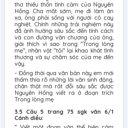
thơ thiếu thốn tình cảm của Nguyên
Hồng. Cha mất sớm, mẹ đi làm ăn
xa, ông phải sống với người cô cay
nghiệt. Chính những trải nghiệm này
đã ảnh hưởng sâu sắc đến tính cách
và con đường văn chương của ông,
giải thích vì sao trong "Trong lòng
mẹ", nhân vật "tôi" lại khao khát tình
thương và sự chăm sóc của mẹ đến
vậy.
- Đồng thời qua văn bản này em mới
thấm thía rõ những lời văn sinh động,
chân thật mà rất đỗi sâu sắc được
Nguyên Hồng viết ra ở đoạn trích
Trong lòng mẹ
3.5 Câu 5 trang 75 sgk văn 6/1
Cánh diều:
“ Viết một đoạn văn thể hiện cảm