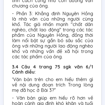
tính cách cũng như con đường văn
chương của ông.
- Phần 3: Khẳng định Nguyên Hồng
là nhà văn của những người cùng
khổ. Tác giả nhấn mạnh "chất dân
nghèo, chất lao động" trong các tác
phẩm của Nguyên Hồng, đồng thời
làm nổi bật sự gắn bó sâu sắc của
ông với những người lao động nghèo
khổ và những vấn đề xã hội trong
các tác phẩm của ông.
3.4 Câu 4 trang 75 sgk văn 6/1
Cánh diều:
‘Văn bản trên cho em hiểu thêm gì
về nội dung đoạn trích Trong lòng
mẹ đã học ở Bài 3?”
- Văn bản giúp em hiểu rõ hơn về
hoàn cảnh gia đình khó khăn và tuổi