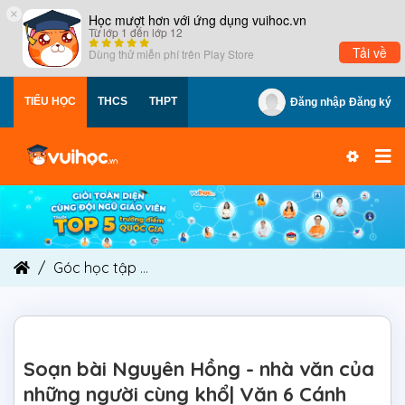
×
Học mượt hơn với ứng dụng vuihoc.vn
Từ lớp 1 đến lớp 12
Tải về
Dùng thử miễn phí trên
Play Store
TIỂU HỌC
THCS
THPT
Đăng nhập
Đăng ký
Góc học tập
Soạn bài Nguyên Hồng - nhà văn củ
Soạn bài Nguyên Hồng - nhà văn của
những người cùng khổ| Văn 6 Cánh