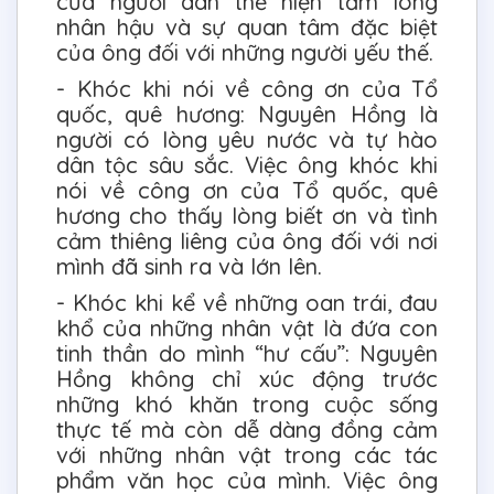
của người dân thể hiện tấm lòng
nhân hậu và sự quan tâm đặc biệt
của ông đối với những người yếu thế.
- Khóc khi nói về công ơn của Tổ
quốc, quê hương: Nguyên Hồng là
người có lòng yêu nước và tự hào
dân tộc sâu sắc. Việc ông khóc khi
nói về công ơn của Tổ quốc, quê
hương cho thấy lòng biết ơn và tình
cảm thiêng liêng của ông đối với nơi
mình đã sinh ra và lớn lên.
- Khóc khi kể về những oan trái, đau
khổ của những nhân vật là đứa con
tinh thần do mình “hư cấu”: Nguyên
Hồng không chỉ xúc động trước
những khó khăn trong cuộc sống
thực tế mà còn dễ dàng đồng cảm
với những nhân vật trong các tác
phẩm văn học của mình. Việc ông