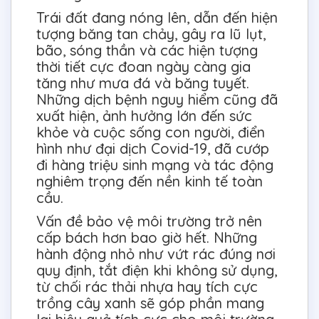
Trái đất đang nóng lên, dẫn đến hiện
tượng băng tan chảy, gây ra lũ lụt,
bão, sóng thần và các hiện tượng
thời tiết cực đoan ngày càng gia
tăng như mưa đá và băng tuyết.
Những dịch bệnh nguy hiểm cũng đã
xuất hiện, ảnh hưởng lớn đến sức
khỏe và cuộc sống con người, điển
hình như đại dịch Covid-19, đã cướp
đi hàng triệu sinh mạng và tác động
nghiêm trọng đến nền kinh tế toàn
cầu.
Vấn đề bảo vệ môi trường trở nên
cấp bách hơn bao giờ hết. Những
hành động nhỏ như vứt rác đúng nơi
quy định, tắt điện khi không sử dụng,
từ chối rác thải nhựa hay tích cực
trồng cây xanh sẽ góp phần mang