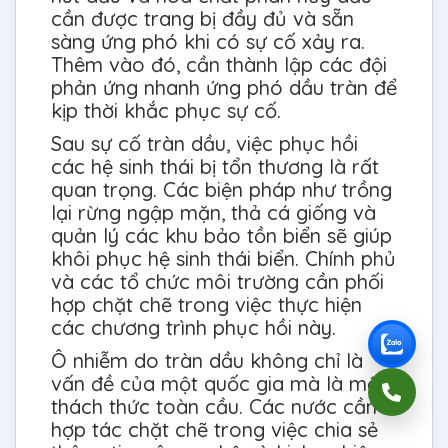
cần được trang bị đầy đủ và sẵn
sàng ứng phó khi có sự cố xảy ra.
Thêm vào đó, cần thành lập các đội
phản ứng nhanh ứng phó dầu tràn để
kịp thời khắc phục sự cố.
Sau sự cố tràn dầu, việc phục hồi
các hệ sinh thái bị tổn thương là rất
quan trọng. Các biện pháp như trồng
lại rừng ngập mặn, thả cá giống và
quản lý các khu bảo tồn biển sẽ giúp
khôi phục hệ sinh thái biển. Chính phủ
và các tổ chức môi trường cần phối
hợp chặt chẽ trong việc thực hiện
các chương trình phục hồi này.
Ô nhiễm do tràn dầu không chỉ là
vấn đề của một quốc gia mà là một
thách thức toàn cầu. Các nước cần
hợp tác chặt chẽ trong việc chia sẻ