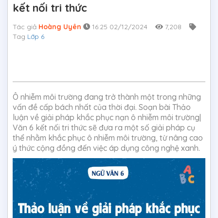
kết nối tri thức
Tác giả
Hoàng Uyên
16:25 02/12/2024
7,208
Tag
Lớp 6
Ô nhiễm môi trường đang trở thành một trong những
vấn đề cấp bách nhất của thời đại. Soạn bài Thảo
luận về giải pháp khắc phục nạn ô nhiễm môi trường|
Văn 6 kết nối tri thức sẽ đưa ra một số giải pháp cụ
thể nhằm khắc phục ô nhiễm môi trường, từ nâng cao
ý thức cộng đồng đến việc áp dụng công nghệ xanh.