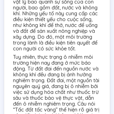
vật lý bao quanh sự sống của con
người, bao gồm đất, nước và không
khí. Những yếu tố này cung cấp các
điều kiện thiết yếu cho cuộc sống,
như không khí để thở, nước để uống
và đất để sản xuất nông nghiệp và
xây dựng. Do đó, một môi trường
trong lành là điều kiện tiên quyết để
con người có sức khỏe tốt.
Tuy nhiên, thực trạng ô nhiễm môi
trường hiện nay đang ở mức báo
động. Từ đất đai đến nguồn nước và
không khí đều đang bị ảnh hưởng
nghiêm trọng. Đất đai, một nguồn tài
nguyên quý giá, đang bị ô nhiễm bởi
việc sử dụng hóa chất như thuốc trừ
sâu và thuốc bảo vệ thực vật, dẫn
đến ô nhiễm nghiêm trọng. Câu nói
“Tấc đất tấc vàng” thể hiện rõ giá trị