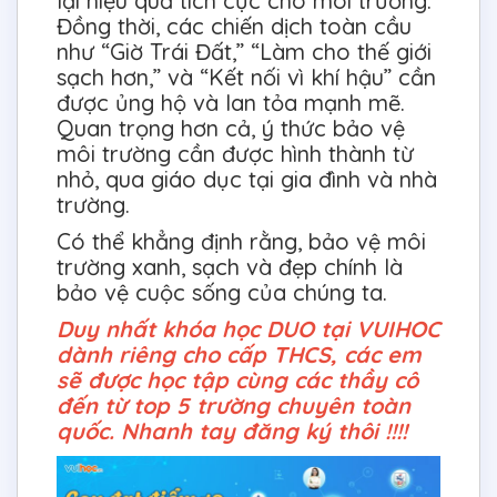
lại hiệu quả tích cực cho môi trường.
Đồng thời, các chiến dịch toàn cầu
như “Giờ Trái Đất,” “Làm cho thế giới
sạch hơn,” và “Kết nối vì khí hậu” cần
được ủng hộ và lan tỏa mạnh mẽ.
Quan trọng hơn cả, ý thức bảo vệ
môi trường cần được hình thành từ
nhỏ, qua giáo dục tại gia đình và nhà
trường.
Có thể khẳng định rằng, bảo vệ môi
trường xanh, sạch và đẹp chính là
bảo vệ cuộc sống của chúng ta.
Duy nhất khóa học DUO tại VUIHOC
dành riêng cho cấp THCS, các em
sẽ được học tập cùng các thầy cô
đến từ top 5 trường chuyên toàn
quốc. Nhanh tay đăng ký thôi !!!!