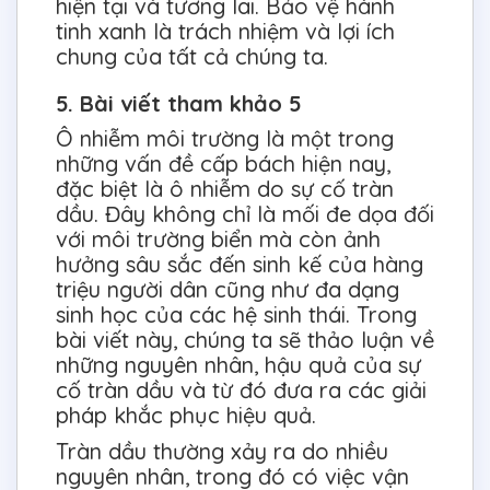
hiện tại và tương lai. Bảo vệ hành
tinh xanh là trách nhiệm và lợi ích
chung của tất cả chúng ta.
5. Bài viết tham khảo 5
Ô nhiễm môi trường là một trong
những vấn đề cấp bách hiện nay,
đặc biệt là ô nhiễm do sự cố tràn
dầu. Đây không chỉ là mối đe dọa đối
với môi trường biển mà còn ảnh
hưởng sâu sắc đến sinh kế của hàng
triệu người dân cũng như đa dạng
sinh học của các hệ sinh thái. Trong
bài viết này, chúng ta sẽ thảo luận về
những nguyên nhân, hậu quả của sự
cố tràn dầu và từ đó đưa ra các giải
pháp khắc phục hiệu quả.
Tràn dầu thường xảy ra do nhiều
nguyên nhân, trong đó có việc vận