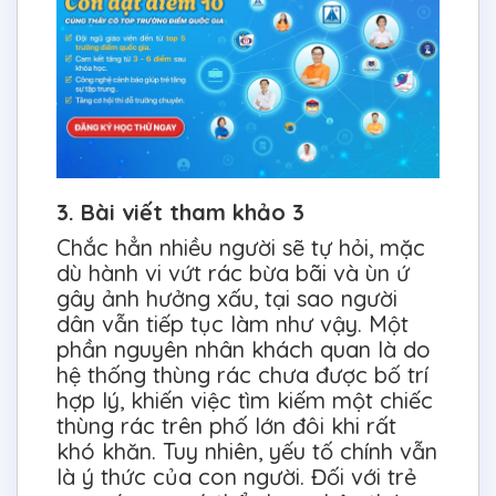
3. Bài viết tham khảo 3
Chắc hẳn nhiều người sẽ tự hỏi, mặc
dù hành vi vứt rác bừa bãi và ùn ứ
gây ảnh hưởng xấu, tại sao người
dân vẫn tiếp tục làm như vậy. Một
phần nguyên nhân khách quan là do
hệ thống thùng rác chưa được bố trí
hợp lý, khiến việc tìm kiếm một chiếc
thùng rác trên phố lớn đôi khi rất
khó khăn. Tuy nhiên, yếu tố chính vẫn
là ý thức của con người. Đối với trẻ