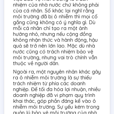
nhiệm của nhà nước chứ không phải
của cá nhân. Số khác lại nghĩ rằng
môi trường đã bị ô nhiễm thì mọi cố
gắng cũng không có ý nghĩa gì. Dù
mỗi cá nhân chỉ tạo ra một ảnh
hưởng nhỏ, nhưng nếu cộng đồng
không nhận thức và hành động, hậu
quả sẽ trở nên lớn lao. Mặc dù nhà
nước cũng có trách nhiệm bảo vệ
môi trường, nhưng vai trò chính vẫn
thuộc về người dân.
Ngoài ra, một nguyên nhân khác gây
ra ô nhiễm môi trường là sự thiếu
trách nhiệm từ phía các doanh
nghiệp. Để tối đa hóa lợi nhuận, nhiều
doanh nghiệp đã vi phạm quy trình
khai thác, góp phần đáng kể vào ô
nhiễm môi trường. Sự yếu kém trong
quản lý bảo vệ môi trường của nhà