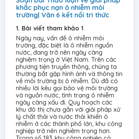
Soạn bài Thảo luận về giải pháp
khắc phục nạn ô nhiễm môi
trường| Văn 6 kết nối tri thức
1. Bài viết tham khảo 1
Ngày nay, vấn đề ô nhiễm môi
trường, đặc biệt là ô nhiễm nguồn
nước, đang trở nên ngày càng
nghiêm trọng ở Việt Nam. Trên các
phương tiện truyền thông, chúng ta
thường bắt gặp hình ảnh và thông tin
về môi trường bị ô nhiễm. Dù đã có
nhiều lời kêu gọi bảo vệ môi trường
và nguồn nước, tình trạng ô nhiễm
ngày càng xấu đi. Quy hoạch các
khu đô thị chưa gắn với giải pháp xử
lý chất thải và nước thải khiến ô
nhiễm ở các thành phố lớn, khu công
nghiệp trở nên nghiêm trọng hơn.
Trong số 183 khu công nghiệp cả