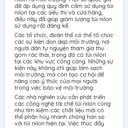
đã áp dụng quy định cấm sử dụng túi
nilon tại các siêu thị và cửa hàng,
điều này đã giúp giảm lượng túi nilon
sử dụng rất đáng kể.
Các tổ chức, đoàn thể có thể tổ chức
các sự kiện dọn dẹp môi trường, nơi
người dân tự nguyện tham gia thu
gom rác thải, trong đó có túi nilon
tại các khu vực công cộng. Những sự
kiện này không chỉ giúp làm sạch
môi trường, mà còn tạo cơ hội để
nâng cao ý thức của mọi người
trong việc bảo vệ môi trường.
Các nhà nghiên cứu cần phát triển
các công nghệ tái chế túi nilon cũng
như tìm kiếm các chất liệu mới có
thể phân hủy nhanh chóng hơn so
với túi nilon hiện tại. Việc thúc đẩy