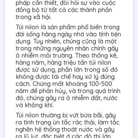
pháp cần thiết, đòi hỏi sự vào cuộc
đồng bộ từ tất cả các thành phần
trong xã hội.
Túi nilon là sản phẩm phổ biến trong
đời sống hàng ngày nhờ vào tính tiện
dụng. Tuy nhiên, chúng cũng là một
trong những nguyên nhân chính gây
ô nhiễm môi trường. Theo thống kê,
hàng năm, hàng triệu tấn túi nilon
được sử dụng, phần lớn trong số đó
không được tái chế hay xử lý đúng
cách. Chúng mất khoảng 100-500
năm để phân hủy, và trong quá trình
đó, chúng gây ra ô nhiễm đất, nước
và không khí.
Túi nilon thường bị vứt bừa bãi, gây
ra tình trạng ùn tắc rác thải, làm tắc
nghẽn hệ thống thoát nước và gây
ra lũ lụt, đặc biệt ở các đô thị lớn.