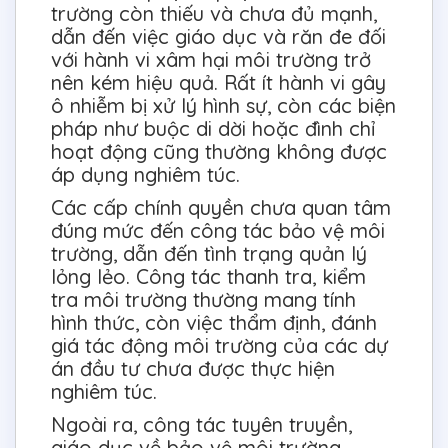
trường còn thiếu và chưa đủ mạnh,
dẫn đến việc giáo dục và răn đe đối
với hành vi xâm hại môi trường trở
nên kém hiệu quả. Rất ít hành vi gây
ô nhiễm bị xử lý hình sự, còn các biện
pháp như buộc di dời hoặc đình chỉ
hoạt động cũng thường không được
áp dụng nghiêm túc.
Các cấp chính quyền chưa quan tâm
đúng mức đến công tác bảo vệ môi
trường, dẫn đến tình trạng quản lý
lỏng lẻo. Công tác thanh tra, kiểm
tra môi trường thường mang tính
hình thức, còn việc thẩm định, đánh
giá tác động môi trường của các dự
án đầu tư chưa được thực hiện
nghiêm túc.
Ngoài ra, công tác tuyên truyền,
giáo dục về bảo vệ môi trường