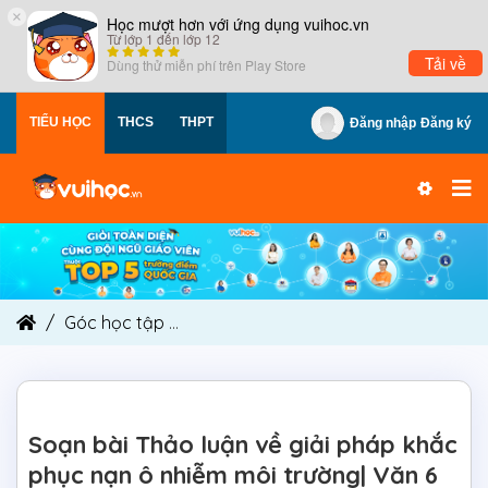
×
Học mượt hơn với ứng dụng vuihoc.vn
Từ lớp 1 đến lớp 12
Tải về
Dùng thử miễn phí trên
Play Store
TIỂU HỌC
THCS
THPT
Đăng nhập
Đăng ký
Góc học tập
Soạn bài Thảo luận về giải pháp khắ
Soạn bài Thảo luận về giải pháp khắc
phục nạn ô nhiễm môi trường| Văn 6