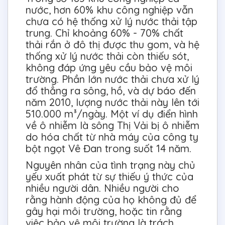
nước, hơn 60% khu công nghiệp vẫn
chưa có hệ thống xử lý nước thải tập
trung. Chỉ khoảng 60% - 70% chất
thải rắn ở đô thị được thu gom, và hệ
thống xử lý nước thải còn thiếu sót,
không đáp ứng yêu cầu bảo vệ môi
trường. Phần lớn nước thải chưa xử lý
đổ thẳng ra sông, hồ, và dự báo đến
năm 2010, lượng nước thải này lên tới
510.000 m³/ngày. Một ví dụ điển hình
về ô nhiễm là sông Thị Vải bị ô nhiễm
do hóa chất từ nhà máy của công ty
bột ngọt Vê Đan trong suốt 14 năm.
Nguyên nhân của tình trạng này chủ
yếu xuất phát từ sự thiếu ý thức của
nhiều người dân. Nhiều người cho
rằng hành động của họ không đủ để
gây hại môi trường, hoặc tin rằng
việc bảo vệ môi trường là trách