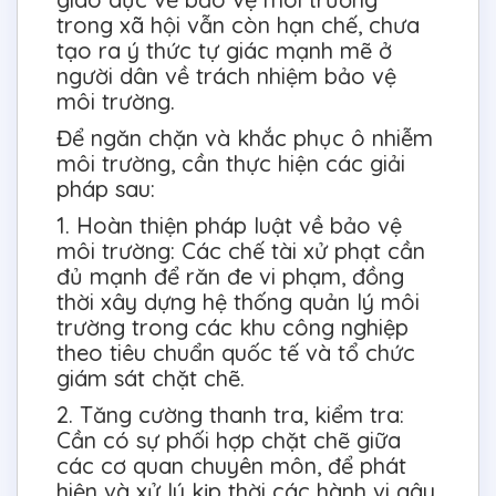
trong xã hội vẫn còn hạn chế, chưa
tạo ra ý thức tự giác mạnh mẽ ở
người dân về trách nhiệm bảo vệ
môi trường.
Để ngăn chặn và khắc phục ô nhiễm
môi trường, cần thực hiện các giải
pháp sau:
1. Hoàn thiện pháp luật về bảo vệ
môi trường: Các chế tài xử phạt cần
đủ mạnh để răn đe vi phạm, đồng
thời xây dựng hệ thống quản lý môi
trường trong các khu công nghiệp
theo tiêu chuẩn quốc tế và tổ chức
giám sát chặt chẽ.
2. Tăng cường thanh tra, kiểm tra:
Cần có sự phối hợp chặt chẽ giữa
các cơ quan chuyên môn, để phát
hiện và xử lý kịp thời các hành vi gây