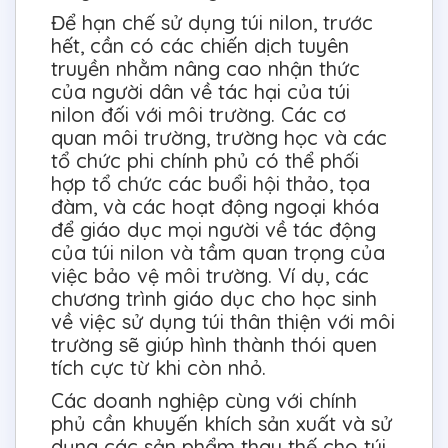
Để hạn chế sử dụng túi nilon, trước
hết, cần có các chiến dịch tuyên
truyền nhằm nâng cao nhận thức
của người dân về tác hại của túi
nilon đối với môi trường. Các cơ
quan môi trường, trường học và các
tổ chức phi chính phủ có thể phối
hợp tổ chức các buổi hội thảo, tọa
đàm, và các hoạt động ngoại khóa
để giáo dục mọi người về tác động
của túi nilon và tầm quan trọng của
việc bảo vệ môi trường. Ví dụ, các
chương trình giáo dục cho học sinh
về việc sử dụng túi thân thiện với môi
trường sẽ giúp hình thành thói quen
tích cực từ khi còn nhỏ.
Các doanh nghiệp cùng với chính
phủ cần khuyến khích sản xuất và sử
dụng các sản phẩm thay thế cho túi