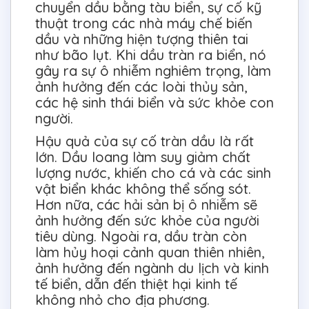
chuyển dầu bằng tàu biển, sự cố kỹ
thuật trong các nhà máy chế biến
dầu và những hiện tượng thiên tai
như bão lụt. Khi dầu tràn ra biển, nó
gây ra sự ô nhiễm nghiêm trọng, làm
ảnh hưởng đến các loài thủy sản,
các hệ sinh thái biển và sức khỏe con
người.
Hậu quả của sự cố tràn dầu là rất
lớn. Dầu loang làm suy giảm chất
lượng nước, khiến cho cá và các sinh
vật biển khác không thể sống sót.
Hơn nữa, các hải sản bị ô nhiễm sẽ
ảnh hưởng đến sức khỏe của người
tiêu dùng. Ngoài ra, dầu tràn còn
làm hủy hoại cảnh quan thiên nhiên,
ảnh hưởng đến ngành du lịch và kinh
tế biển, dẫn đến thiệt hại kinh tế
không nhỏ cho địa phương.