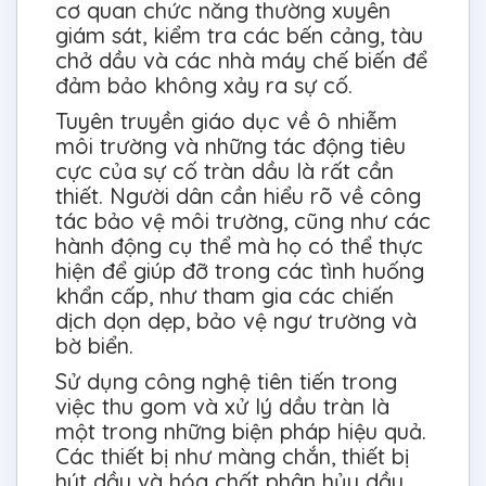
cơ quan chức năng thường xuyên
giám sát, kiểm tra các bến cảng, tàu
chở dầu và các nhà máy chế biến để
đảm bảo không xảy ra sự cố.
Tuyên truyền giáo dục về ô nhiễm
môi trường và những tác động tiêu
cực của sự cố tràn dầu là rất cần
thiết. Người dân cần hiểu rõ về công
tác bảo vệ môi trường, cũng như các
hành động cụ thể mà họ có thể thực
hiện để giúp đỡ trong các tình huống
khẩn cấp, như tham gia các chiến
dịch dọn dẹp, bảo vệ ngư trường và
bờ biển.
Sử dụng công nghệ tiên tiến trong
việc thu gom và xử lý dầu tràn là
một trong những biện pháp hiệu quả.
Các thiết bị như màng chắn, thiết bị
hút dầu và hóa chất phân hủy dầu