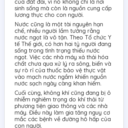
của đất đai, vì nó không chỉ là nơi
sinh sống mà còn là nguồn cung cấp
lương thực cho con người.
Nước cũng là một tài nguyên hạn
chế, nhiều người lầm tưởng rằng
nước ngọt là vô tận. Theo Tổ chức Y
tế Thế giới, có hơn hai tỷ người đang
sống trong tình trạng thiếu nước
ngọt. Việc các nhà máy xả thải hóa
chất chưa qua xử lý ra sông, biển và
sự rò rỉ của thuốc bảo vệ thực vật
vào mạch nước ngầm khiến nguồn
nước sạch ngày càng khan hiếm.
Cuối cùng, không khí cũng đang bị ô
nhiễm nghiêm trọng do khí thải từ
phương tiện giao thông và các nhà
máy. Điều này làm gia tăng nguy cơ
mắc các bệnh về đường hô hấp của
con người.