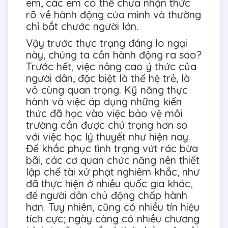
em, các em có thể chưa nhận thức
rõ về hành động của mình và thường
chỉ bắt chước người lớn.
Vậy trước thực trạng đáng lo ngại
này, chúng ta cần hành động ra sao?
Trước hết, việc nâng cao ý thức của
người dân, đặc biệt là thế hệ trẻ, là
vô cùng quan trọng. Kỹ năng thực
hành và việc áp dụng những kiến
thức đã học vào việc bảo vệ môi
trường cần được chú trọng hơn so
với việc học lý thuyết như hiện nay.
Để khắc phục tình trạng vứt rác bừa
bãi, các cơ quan chức năng nên thiết
lập chế tài xử phạt nghiêm khắc, như
đã thực hiện ở nhiều quốc gia khác,
để người dân chủ động chấp hành
hơn. Tuy nhiên, cũng có nhiều tín hiệu
tích cực; ngày càng có nhiều chương