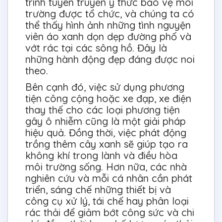
trình tuyên truyền ý thức bảo vệ môi
trường được tổ chức, và chúng ta có
thể thấy hình ảnh những tình nguyện
viên áo xanh dọn dẹp đường phố và
vớt rác tại các sông hồ. Đây là
những hành động đẹp đáng được noi
theo.
Bên cạnh đó, việc sử dụng phương
tiện công cộng hoặc xe đạp, xe điện
thay thế cho các loại phương tiện
gây ô nhiễm cũng là một giải pháp
hiệu quả. Đồng thời, việc phát động
trồng thêm cây xanh sẽ giúp tạo ra
không khí trong lành và điều hòa
môi trường sống. Hơn nữa, các nhà
nghiên cứu và mỗi cá nhân cần phát
triển, sáng chế những thiết bị và
công cụ xử lý, tái chế hay phân loại
rác thải để giảm bớt công sức và chi