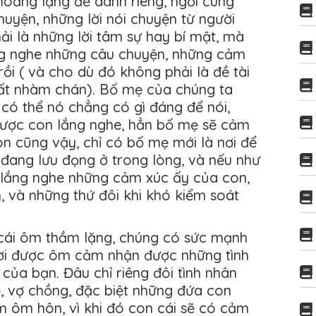
 khoảng lặng để dành riêng, ngồi cùng
uyện, những lời nói chuyện từ người
ải là những lời tâm sự hay bí mật, mà
ắng nghe những câu chuyện, những cảm
rồi ( và cho dù đó không phải là đề tài
ất nhàm chán). Bố mẹ của chúng ta
 có thể nó chẳng có gì đáng để nói,
được con lắng nghe, hẳn bố mẹ sẽ cảm
n cũng vậy, chỉ có bố mẹ mới là nơi để
 đang lưu đọng ở trong lòng, và nếu như
 lắng nghe những cảm xúc ấy của con,
, và những thứ đôi khi khó kiểm soát
 cái ôm thầm lặng, chúng có sức mạnh
ười được ôm cảm nhận được những tình
 của bạn. Đâu chỉ riêng đôi tình nhân
, vợ chồng, đặc biệt những đứa con
 ôm hôn, vì khi đó con cái sẽ có cảm