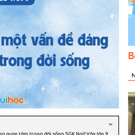
B
N
ng quan tâm trong đời sống SGK Ngữ Văn lớp 9