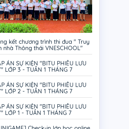
ng kết chương trình thi đua " Truy
m nhà Thông thái VNESCHOOL"
P ÁN SỰ KIỆN "BITU PHIÊU LƯU
" LỚP 3 - TUẦN 1 THÁNG 7
P ÁN SỰ KIỆN "BITU PHIÊU LƯU
" LỚP 2 - TUẦN 1 THÁNG 7
P ÁN SỰ KIỆN "BITU PHIÊU LƯU
" LỚP 1 - TUẦN 1 THÁNG 7
INIGAME] Check-in lớp học online