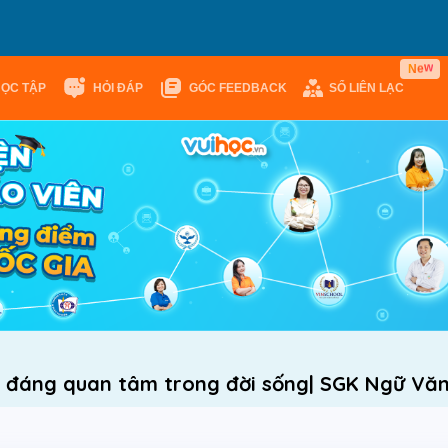
w
N
e
HỌC TẬP
HỎI ĐÁP
GÓC FEEDBACK
SỔ LIÊN LẠC
 đáng quan tâm trong đời sống| SGK Ngữ Văn l