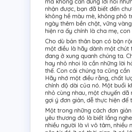
mà không cần dùng lời nói như
nhận được, bạn đã biết đến chư
không hề màu mè, không phô tr
ngày thêm bền chặt, vững vàng,
hiện ra ấy chính là cha mẹ, con
Cho dù bản thân bạn có bận rộ
một điều là hãy dành một chút 
đang ở xung quanh chúng ta. Ch
hay nhỏ nhoi là cần những lời h
thế. Con cái chúng ta cũng cần 
Hãy nhớ một điều rằng, chất lư
chính độ dài của nó. Một buổi k
nhỏ cùng nhau, một chuyến dã n
gợi ý đơn giản, dễ thực hiện để
Một trong những cách đơn giản 
yêu thương đó là biết lắng nghe.
nhiều người là vì vô tâm, nhiều 