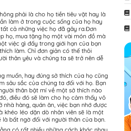
ông phải là cho họ tiền tiêu vặt hay là
cần làm ở trong cuộc sống của họ hay
 tất cả những việc họ đã gây ra.Đơn
giúp họ, mua tặng họ một vài món đồ mà
ột việc gì đấy trong giới hạn của bạn
thích làm. Chỉ đơn giản có thế thôi
i thân yêu và chúng ta sẽ trở nên dễ
 muốn, hay đúng sở thích của họ cũng
âm sâu sắc của chúng ta đối với họ. Bạn
người thân bật mí về một sở thích nào
 đó, điều đó sẽ làm cho họ cảm thấy vô
ở nhà hàng, quán ăn, việc bạn nhớ được
à khéo léo dặn dò nhân viên sẽ là một
 là bất ngờ đối với người thân của bạn.
rằng có rất nhiều những cách khác nhau