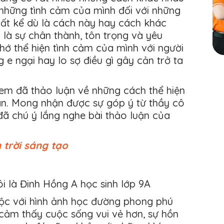
 những tình cảm của mình đối với những
Bất kể dù là cách này hay cách khác
 là sự chân thành, tôn trọng và yêu
hớ thể hiện tình cảm của mình với người
 e ngại hay lo sợ điều gì gây cản trở ta
 em đã thảo luận về những cách thể hiện
ân. Mong nhận được sự góp ý từ thầy cô
ã chú ý lắng nghe bài thảo luận của
 trời sáng tạo
i là Đinh Hồng A học sinh lớp 9A
uộc với hình ảnh học đường phong phú
 cảm thấy cuộc sống vui vẻ hơn, sự hồn