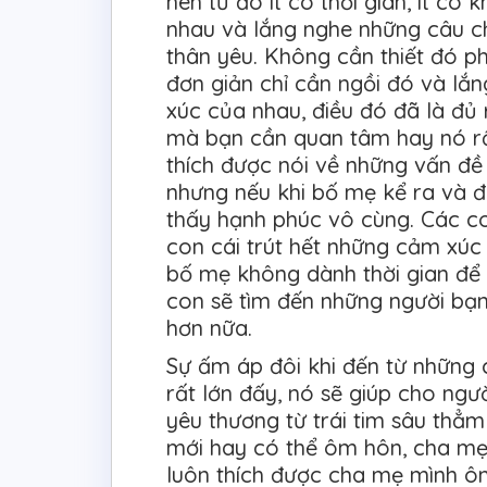
nên từ đó ít có thời gian, ít có
nhau và lắng nghe những câu ch
thân yêu. Không cần thiết đó ph
đơn giản chỉ cần ngồi đó và l
xúc của nhau, điều đó đã là đủ 
mà bạn cần quan tâm hay nó r
thích được nói về những vấn đề
nhưng nếu khi bố mẹ kể ra và 
thấy hạnh phúc vô cùng. Các co
con cái trút hết những cảm xúc
bố mẹ không dành thời gian để
con sẽ tìm đến những người bạn
hơn nữa.
Sự ấm áp đôi khi đến từ những
rất lớn đấy, nó sẽ giúp cho ng
yêu thương từ trái tim sâu thẳm
mới hay có thể ôm hôn, cha mẹ
luôn thích được cha mẹ mình ôm