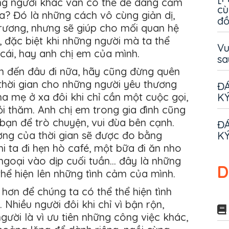
ng người khác vẫn có thể dễ dàng cảm
cù
a? Đó là những cách vô cùng giản dị,
đ
ương, nhưng sẽ giúp cho mối quan hệ
 đặc biệt khi những người mà ta thể
Vu
 cái, hay anh chị em của mình.
sa
n đến đâu đi nữa, hãy cũng đừng quên
thời gian cho những người yêu thương
ĐÁ
a mẹ ở xa đôi khi chỉ cần một cuộc gọi,
KÝ
ỏi thăm. Anh chị em trong gia đình cũng
bạn để trò chuyện, vui đùa bên cạnh.
ĐÁ
ợng của thời gian sẽ được đo bằng
KÝ
hi ta đi hẹn hò café, một bữa đi ăn nho
goại vào dịp cuối tuần… đây là những
D
 thể hiện lên những tình cảm của mình.
hơn để chúng ta có thể thể hiện tình
 Nhiều người đôi khi chỉ vì bận rộn,
người là vì ưu tiên những công việc khác,