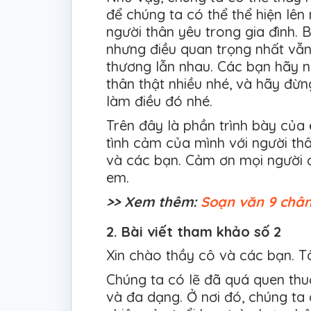
để chúng ta có thể thể hiện lên
người thân yêu trong gia đình. 
nhưng điều quan trọng nhất vẫn
thương lẫn nhau. Các bạn hãy n
thân thật nhiều nhé, và hãy đừng
làm điều đó nhé.
Trên đây là phần trình bày của
tình cảm của mình với người th
và các bạn. Cảm ơn mọi người đ
em.
>> Xem thêm:
Soạn văn 9 chân
2. Bài viết tham khảo số 2
Xin chào thầy cô và các bạn. Tô
Chúng ta có lẽ đã quá quen th
và đa dạng. Ở nơi đó, chúng ta