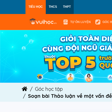
TIỂU HỌC
THCS
THPT
TỰ ÔN LUYỆN
GÓC 
Góc học tập
Soạn bài Thảo luận về một vấn đề