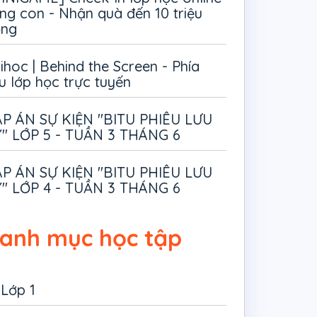
ng con - Nhận quà đến 10 triệu
ồng
ihoc | Behind the Screen - Phía
u lớp học trực tuyến
P ÁN SỰ KIỆN "BITU PHIÊU LƯU
" LỚP 5 - TUẦN 3 THÁNG 6
P ÁN SỰ KIỆN "BITU PHIÊU LƯU
" LỚP 4 - TUẦN 3 THÁNG 6
anh mục học tập
Lớp 1