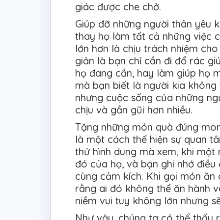
giác được che chở.
Giúp đỡ những người thân yêu kh
thay họ làm tất cả những việc 
lớn hơn là chịu trách nhiệm cho
giản là bạn chỉ cần đi đổ rác 
họ đang cần, hay làm giúp họ m
mà bạn biết là người kia không 
nhưng cuộc sống của những ngườ
chịu và gần gũi hơn nhiều.
Tặng những món quà đúng mong
là một cách thể hiện sự quan t
thử hình dung mà xem, khi một 
đó của họ, và bạn ghi nhớ điều
cùng cảm kích. Khi gọi món ăn 
rằng ai đó không thể ăn hành v
niềm vui tuy không lớn nhưng sẽ
Như vậy, chúng ta có thể thấy 