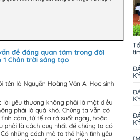
Tổ
vấn đề đáng quan tâm trong đời
tì
 1 Chân trời sáng tạo
ĐÁ
KÝ
ôi tên là Nguyễn Hoàng Văn A. Học sinh
ĐÁ
KÝ
 lời yêu thương không phải là một điều
ông phải là quá khó. Chúng ta vẫn có
ĐÁ
 tình cảm, tử tế ra rả suốt ngày, hoặc
KÝ
u phải là cách duy nhất để chúng ta có
? Có những cách mà ta thể hiện tình yêu
[M