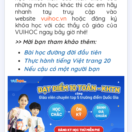
những môn học khác thì các em hãy
nhanh tay truy cập vào
website
vuihoc.vn
hoặc đăng ký
khóa học với các thầy cô giáo của
VUIHOC ngay bây giờ nhé!
>> Mời bạn tham khảo thêm:
Bài học đường đời đầu tiên
Thực hành tiếng Việt trang 20
Nếu cậu có một người bạn