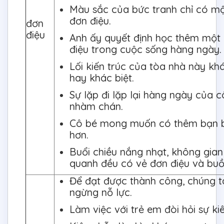
Màu sắc của bức tranh chỉ có mộ
đơn điệu.
đơn
điệu
Anh ấy quyết định học thêm một
điệu trong cuộc sống hàng ngày.
Lối kiến trúc của tòa nhà này khá
hay khác biệt.
Sự lặp đi lặp lại hàng ngày của 
nhàm chán.
Cô bé mong muốn có thêm bạn b
hơn.
Buổi chiều nắng nhạt, không gian
quanh đều có vẻ đơn điệu và buồ
Để đạt được thành công, chúng t
ngừng nỗ lực.
Làm việc với trẻ em đòi hỏi sự ki