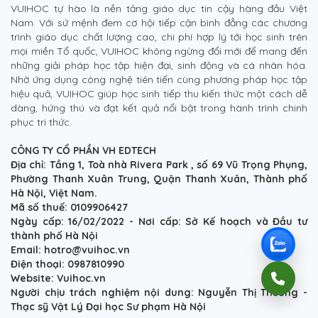
VUIHOC tự hào là nền tảng giáo dục tin cậy hàng đầu Việt
Nam. Với sứ mệnh đem cơ hội tiếp cận bình đẳng các chương
trình giáo dục chất lượng cao, chi phí hợp lý tới học sinh trên
mọi miền Tổ quốc, VUIHOC không ngừng đổi mới để mang đến
những giải pháp học tập hiện đại, sinh động và cá nhân hóa.
Nhờ ứng dụng công nghệ tiên tiến cùng phương pháp học tập
hiệu quả, VUIHOC giúp học sinh tiếp thu kiến thức một cách dễ
dàng, hứng thú và đạt kết quả nổi bật trong hành trình chinh
phục tri thức.
CÔNG TY CỔ PHẦN VH EDTECH
Địa chỉ: Tầng 1, Toà nhà Rivera Park , số 69 Vũ Trọng Phụng,
Phường Thanh Xuân Trung, Quận Thanh Xuân, Thành phố
Hà Nội, Việt Nam.
Mã số thuế: 0109906427
Ngày cấp: 16/02/2022 - Nơi cấp: Sở Kế hoạch và Đầu tư
thành phố Hà Nội
Email: hotro@vuihoc.vn
Điện thoại: 0987810990
Website: Vuihoc.vn
Người chịu trách nghiệm nội dung: Nguyễn Thị Thương -
Thạc sỹ Vật Lý Đại học Sư phạm Hà Nội