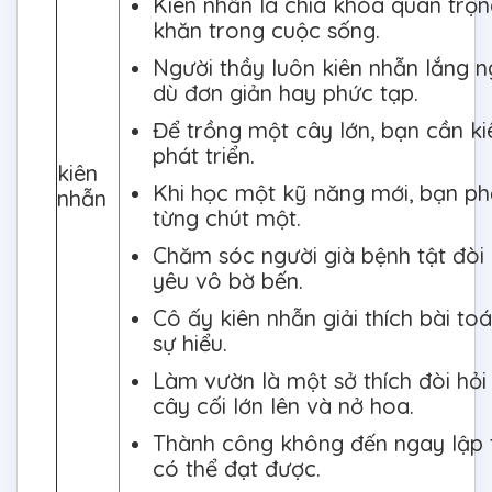
Kiên nhẫn là chìa khóa quan trọ
khăn trong cuộc sống.
Người thầy luôn kiên nhẫn lắng n
dù đơn giản hay phức tạp.
Để trồng một cây lớn, bạn cần k
phát triển.
kiên
Khi học một kỹ năng mới, bạn phả
nhẫn
từng chút một.
Chăm sóc người già bệnh tật đòi 
yêu vô bờ bến.
Cô ấy kiên nhẫn giải thích bài t
sự hiểu.
Làm vườn là một sở thích đòi hỏi 
cây cối lớn lên và nở hoa.
Thành công không đến ngay lập t
có thể đạt được.