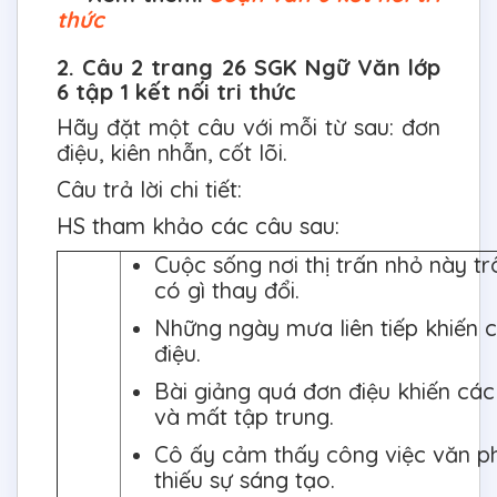
thức
2. Câu 2 trang 26 SGK Ngữ Văn lớp
6 tập 1 kết nối tri thức
Hãy đặt một câu với mỗi từ sau: đơn
điệu, kiên nhẫn, cốt lõi.
Câu trả lời chi tiết:
HS tham khảo các câu sau:
Cuộc sống nơi thị trấn nhỏ này t
có gì thay đổi.
Những ngày mưa liên tiếp khiến 
điệu.
Bài giảng quá đơn điệu khiến cá
và mất tập trung.
Cô ấy cảm thấy công việc văn p
thiếu sự sáng tạo.