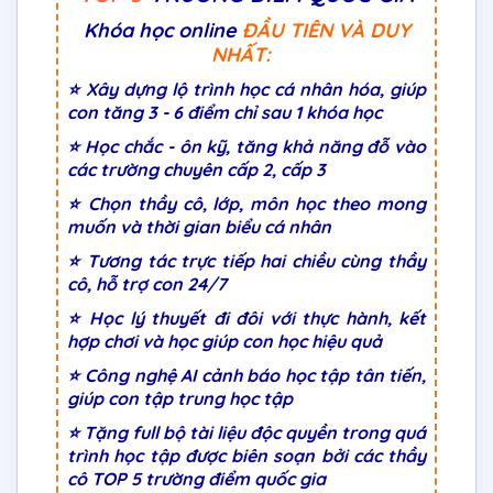
Khóa học online
ĐẦU TIÊN VÀ DUY
NHẤT:
⭐ Xây dựng lộ trình học cá nhân hóa, giúp
con tăng 3 - 6 điểm chỉ sau 1 khóa học
⭐ Học chắc - ôn kỹ, tăng khả năng đỗ vào
các trường chuyên cấp 2, cấp 3
⭐ Chọn thầy cô, lớp, môn học theo mong
muốn và thời gian biểu cá nhân
⭐ Tương tác trực tiếp hai chiều cùng thầy
cô, hỗ trợ con 24/7
⭐ Học lý thuyết đi đôi với thực hành, kết
hợp chơi và học giúp con học hiệu quả
⭐ Công nghệ AI cảnh báo học tập tân tiến,
giúp con tập trung học tập
⭐ Tặng full bộ tài liệu độc quyền trong quá
trình học tập được biên soạn bởi các thầy
cô TOP 5 trường điểm quốc gia