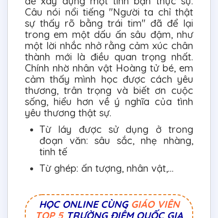
để xây dựng một tình bạn thực sự.
Câu nói nổi tiếng "Người ta chỉ thật
sự thấy rõ bằng trái tim" đã để lại
trong em một dấu ấn sâu đậm, như
một lời nhắc nhở rằng cảm xúc chân
thành mới là điều quan trọng nhất.
Chính nhờ nhân vật Hoàng tử bé, em
cảm thấy mình học được cách yêu
thương, trân trọng và biết ơn cuộc
sống, hiểu hơn về ý nghĩa của tình
yêu thương thật sự.
Từ láy được sử dụng ở trong
đoạn văn: sâu sắc, nhẹ nhàng,
tinh tế
Từ ghép: ấn tượng, nhân vật,...
HỌC ONLINE CÙNG
GIÁO VIÊN
TOP 5
TRƯỜNG ĐIỂM QUỐC GIA