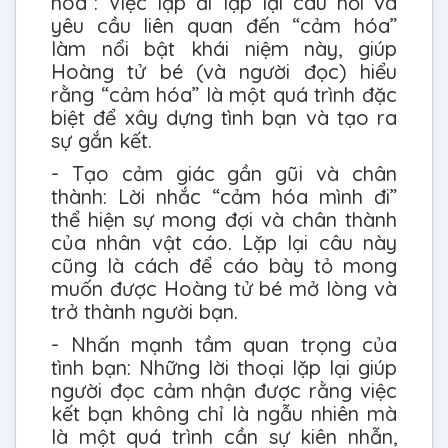
hóa”: Việc lặp đi lặp lại câu hỏi và
yêu cầu liên quan đến “cảm hóa”
làm nổi bật khái niệm này, giúp
Hoàng tử bé (và người đọc) hiểu
rằng “cảm hóa” là một quá trình đặc
biệt để xây dựng tình bạn và tạo ra
sự gắn kết.
- Tạo cảm giác gần gũi và chân
thành: Lời nhắc “cảm hóa mình đi”
thể hiện sự mong đợi và chân thành
của nhân vật cáo. Lặp lại câu này
cũng là cách để cáo bày tỏ mong
muốn được Hoàng tử bé mở lòng và
trở thành người bạn.
- Nhấn mạnh tầm quan trọng của
tình bạn: Những lời thoại lặp lại giúp
người đọc cảm nhận được rằng việc
kết bạn không chỉ là ngẫu nhiên mà
là một quá trình cần sự kiên nhẫn,