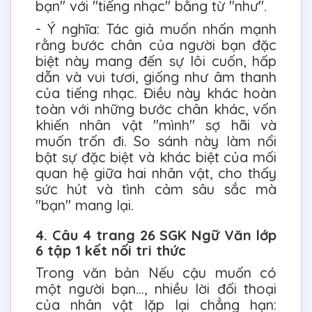
bạn" với "tiếng nhạc" bằng từ "như".
- Ý nghĩa: Tác giả muốn nhấn mạnh
rằng bước chân của người bạn đặc
biệt này mang đến sự lôi cuốn, hấp
dẫn và vui tươi, giống như âm thanh
của tiếng nhạc. Điều này khác hoàn
toàn với những bước chân khác, vốn
khiến nhân vật "mình" sợ hãi và
muốn trốn đi. So sánh này làm nổi
bật sự đặc biệt và khác biệt của mối
quan hệ giữa hai nhân vật, cho thấy
sức hút và tình cảm sâu sắc mà
"bạn" mang lại.
4. Câu 4 trang 26 SGK Ngữ Văn lớp
6 tập 1 kết nối tri thức
Trong văn bản Nếu cậu muốn có
một người bạn…, nhiều lời đối thoại
của nhân vật lặp lại chẳng hạn: