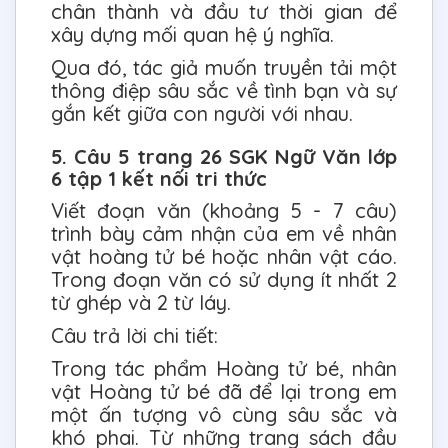
chân thành và đầu tư thời gian để
xây dựng mối quan hệ ý nghĩa.
Qua đó, tác giả muốn truyền tải một
thông điệp sâu sắc về tình bạn và sự
gắn kết giữa con người với nhau.
5. Câu 5 trang 26 SGK Ngữ Văn lớp
6 tập 1 kết nối tri thức
Viết đoạn văn (khoảng 5 - 7 câu)
trình bày cảm nhận của em về nhân
vật hoàng tử bé hoặc nhân vật cáo.
Trong đoạn văn có sử dụng ít nhất 2
từ ghép và 2 từ láy.
Câu trả lời chi tiết:
Trong tác phẩm Hoàng tử bé, nhân
vật Hoàng tử bé đã để lại trong em
một ấn tượng vô cùng sâu sắc và
khó phai. Từ những trang sách đầu