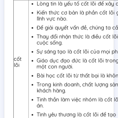
Lòng tin là yếu tố cốt lõi để xâ
Kiến thức cơ bản là phần cốt lõi 
lĩnh vực nào.
Để giải quyết vấn đề, chúng ta cầ
Thay đổi nhận thức là điều cốt l
cuộc sống.
Sự sáng tạo là cốt lõi của mọi ph
cốt
Giáo dục đạo đức là cốt lõi tron
lõi
một con người.
Bài học cốt lõi từ thất bại là kh
Trong kinh doanh, chất lượng sản
khách hàng.
Tinh thần làm việc nhóm là cốt 
án.
Tình yêu thương là cốt lõi để tạ