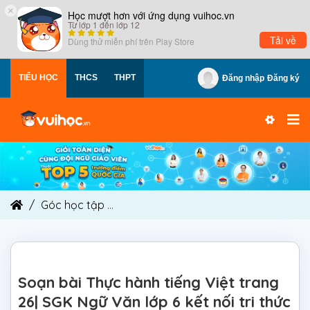
×
Học mượt hơn với ứng dụng vuihoc.vn
Từ lớp 1 đến lớp 12
Tải về
Dùng thử miễn phí trên
Play Store
TIỂU HỌC
THCS
THPT
Đăng nhập
Đăng ký
Góc học tập
Soạn bài Thực hành tiếng Việt trang
Soạn bài Thực hành tiếng Việt trang
26| SGK Ngữ Văn lớp 6 kết nối tri thức