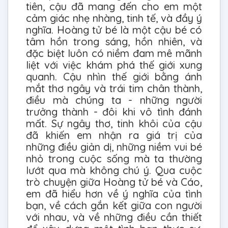
tiên, cậu đã mang đến cho em một
cảm giác nhẹ nhàng, tinh tế, và đầy ý
nghĩa. Hoàng tử bé là một cậu bé có
tâm hồn trong sáng, hồn nhiên, và
đặc biệt luôn có niềm đam mê mãnh
liệt với việc khám phá thế giới xung
quanh. Cậu nhìn thế giới bằng ánh
mắt thơ ngây và trái tim chân thành,
điều mà chúng ta - những người
trưởng thành - đôi khi vô tình đánh
mất. Sự ngây thơ, tinh khôi của cậu
đã khiến em nhận ra giá trị của
những điều giản dị, những niềm vui bé
nhỏ trong cuộc sống mà ta thường
lướt qua mà không chú ý. Qua cuộc
trò chuyện giữa Hoàng tử bé và Cáo,
em đã hiểu hơn về ý nghĩa của tình
bạn, về cách gắn kết giữa con người
với nhau, và về những điều cần thiết