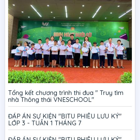
Tổng kết chương trình thi đua " Truy tìm
nhà Thông thái VNESCHOOL"
ĐÁP ÁN SỰ KIỆN "BITU PHIÊU LƯU KÝ"
LỚP 3 - TUẦN 1 THÁNG 7
ĐÁP ÁN SỰ KIỆN "BITU PHIÊU LƯU KÝ"