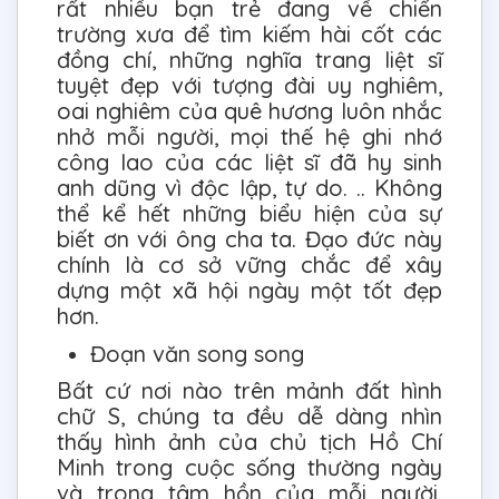
rất nhiều bạn trẻ đang về chiến
trường xưa để tìm kiếm hài cốt các
đồng chí, những nghĩa trang liệt sĩ
tuyệt đẹp với tượng đài uy nghiêm,
oai nghiêm của quê hương luôn nhắc
nhở mỗi người, mọi thế hệ ghi nhớ
công lao của các liệt sĩ đã hy sinh
anh dũng vì độc lập, tự do. .. Không
thể kể hết những biểu hiện của sự
biết ơn với ông cha ta. Đạo đức này
chính là cơ sở vững chắc để xây
dựng một xã hội ngày một tốt đẹp
hơn.
Đoạn văn song song
Bất cứ nơi nào trên mảnh đất hình
chữ S, chúng ta đều dễ dàng nhìn
thấy hình ảnh của chủ tịch Hồ Chí
Minh trong cuộc sống thường ngày
và trong tâm hồn của mỗi người.