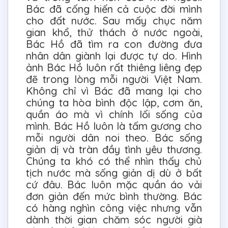
Bác đã cống hiến cả cuộc đời mình
cho đất nước. Sau mấy chục năm
gian khổ, thử thách ở nước ngoài,
Bác Hồ đã tìm ra con đường đưa
nhân dân giành lại được tự do. Hình
ảnh Bác Hồ luôn rất thiêng liêng đẹp
đẽ trong lòng mỗi người Việt Nam.
Không chỉ vì Bác đã mang lại cho
chúng ta hòa bình độc lập, cơm ăn,
quần áo mà vì chính lối sống của
mình. Bác Hồ luôn là tấm gương cho
mỗi người dân noi theo. Bác sống
giản dị và tràn đầy tình yêu thương.
Chúng ta khó có thể nhìn thấy chủ
tịch nước mà sống giản dị dù ở bất
cứ đâu. Bác luôn mặc quần áo vải
đơn giản đến mức bình thường. Bác
có hàng nghìn công việc nhưng vẫn
dành thời gian chăm sóc người già