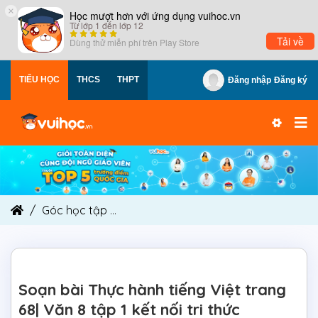
×
Học mượt hơn với ứng dụng vuihoc.vn
Từ lớp 1 đến lớp 12
Tải về
Dùng thử miễn phí trên
Play Store
TIỂU HỌC
THCS
THPT
Đăng nhập
Đăng ký
Góc học tập
Soạn bài Thực hành tiếng Việt trang 
Soạn bài Thực hành tiếng Việt trang
68| Văn 8 tập 1 kết nối tri thức