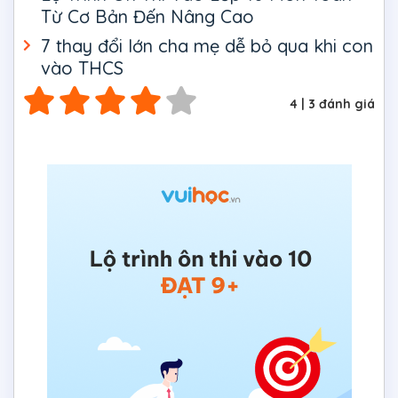
Từ Cơ Bản Đến Nâng Cao
7 thay đổi lớn cha mẹ dễ bỏ qua khi con
vào THCS
4
|
3
đánh giá