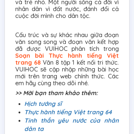
và trẻ nhỏ. Một người sống cả đời vì
nhân dân vì đất nước, đánh đổi cả
cuộc đời mình cho dân tộc.
Cấu trúc và sự khác nhau giữa đoạn
văn song song và đoạn văn kết hợp
đã được VUIHOC phân tích trong
Soạn bài Thực hành tiếng Việt
trang 68
Văn 8 tập 1 kết nối tri thức.
VUIHOC sẽ cập nhập những bài học
mới trên trang web chính thức. Các
em hãy cùng theo dõi nhé.
>> Mời bạn tham khảo thêm:
Hịch tướng sĩ
Thực hành tiếng Việt trang 64
Tinh thần yêu nước của nhân
dân ta