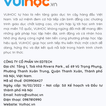
VUIHOC tự hào là nền tảng giáo dục tin cậy hàng đầu Việt
Nam. Với sứ mệnh đem cơ hội tiếp cận bình đẳng các chương
trình giáo dục chất lượng cao, chi phí hợp lý tới học sinh trên
mọi miền Tổ quốc, VUIHOC không ngừng đổi mới để mang đến
những giải pháp học tập hiện đại, sinh động và cá nhân hóa.
Nhờ ứng dụng công nghệ tiên tiến cùng phương pháp học tập
hiệu quả, VUIHOC giúp học sinh tiếp thu kiến thức một cách dễ
dàng, hứng thú và đạt kết quả nổi bật trong hành trình chinh
phục tri thức.
CÔNG TY CỔ PHẦN VH EDTECH
Địa chỉ: Tầng 1, Toà nhà Rivera Park , số 69 Vũ Trọng Phụng,
Phường Thanh Xuân Trung, Quận Thanh Xuân, Thành phố
Hà Nội, Việt Nam.
Mã số thuế: 0109906427
Ngày cấp: 16/02/2022 - Nơi cấp: Sở Kế hoạch và Đầu tư
thành phố Hà Nội
Email: hotro@vuihoc.vn
Điện thoại: 0987810990
Website: Vuihoc.vn