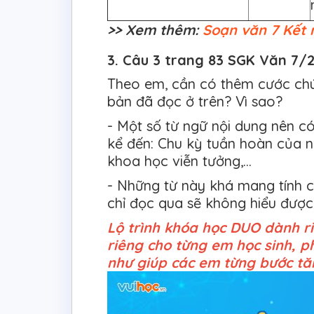
>> Xem thêm:
Soạn văn 7 Kết n
3. Câu 3 trang 83 SGK Văn 7/2 
Theo em, cần có thêm cước chú
bản đã đọc ở trên? Vì sao?
- Một số từ ngữ nội dung nên c
kể đến: Chu kỳ tuần hoàn của nư
khoa học viễn tưởng,...
- Những từ này khá mang tính 
chỉ đọc qua sẽ không hiểu được
Lộ trình khóa học DUO dành r
riêng cho từng em học sinh, 
như giúp các em từng bước tăn