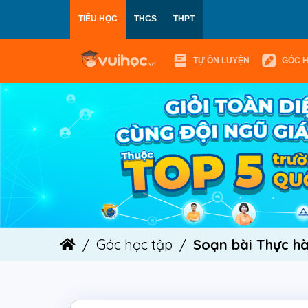
TIỂU HỌC
THCS
THPT
TỰ ÔN LUYỆN
GÓC 
Góc học tập
Soạn bài Thực hàn