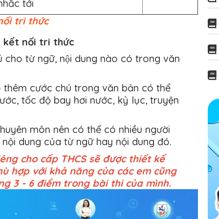
nhắc tới
ối tri thức
kết nối tri thức
 cho từ ngữ, nội dung nào có trong văn
ó thêm cước chú trong văn bản có thể
ớc, tốc độ bay hơi nước, kỷ lục, truyện
chuyên môn nên có thể có nhiều người
 nội dung của từ ngữ hay nội dung đó.
iêng cho cấp THCS sẽ được thiết kế
phù hợp với khả năng của các em cũng
g 3 - 6 điểm trong bài thi của mình.