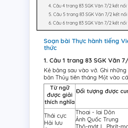
4. Câu 4 trang 83 SGK Văn 7/2 kết nối 
5. Câu 5 trang 83 SGK Văn 7/2 kết nối 
6. Câu 6 trang 83 SGK Văn 7/2 kết nối 
Soạn bài Thực hành tiếng Việ
thức
1. Câu 1 trang 83 SGK Văn 7/
Kẻ bảng sau vào vở. Ghi những 
bản Thủy tiên tháng Một vào cá
Từ ngữ
Đối tượng được cu
được giải
thích nghĩa
Thoai - lai Dôn
Thái cực
Ảnh Quốc Trung
Hải lưu
Thô-mát L. Phrít-ma