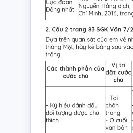
Cực đoan
Nguyễn Hằng dịch, 
Đồng nhất
Chí Minh, 2016, tran
2. Câu 2 trang 83 SGK Văn 7/2 
Dựa trên quan sát của em về n
tháng Một, hãy kẻ bảng sau vào
trống
Vị trí
Các thành phần của
đặt cước
cước chú
chú
- Tại
- Ký hiệu đánh dấu
chân
đối tượng được chú
trang
thích
- Ở cuối
văn bản