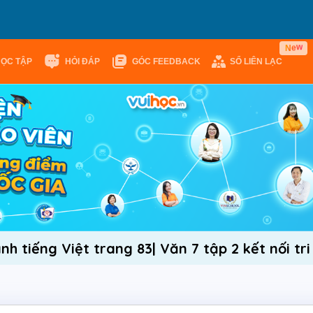
w
N
e
HỌC TẬP
HỎI ĐÁP
GÓC FEEDBACK
SỔ LIÊN LẠC
h tiếng Việt trang 83| Văn 7 tập 2 kết nối tri