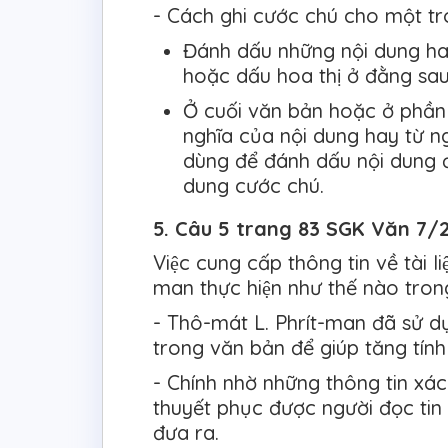
- Cách ghi cước chú cho một t
Đánh dấu những nội dung ha
hoặc dấu hoa thị ở đằng sau
Ở cuối văn bản hoặc ở phần c
nghĩa của nội dung hay từ n
dùng để đánh dấu nội dung đ
dung cước chú.
5. Câu 5 trang 83 SGK Văn 7/2 
Việc cung cấp thông tin về tài l
man thực hiện như thế nào tron
- Thô-mát L. Phrít-man đã sử dụ
trong văn bản để giúp tăng tính
- Chính nhờ những thông tin xá
thuyết phục được người đọc tin
đưa ra.