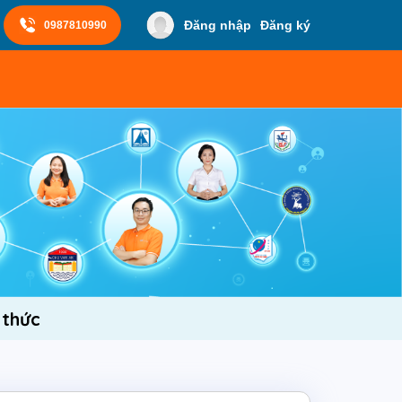
Đăng nhập
Đăng ký
0987810990
 thức