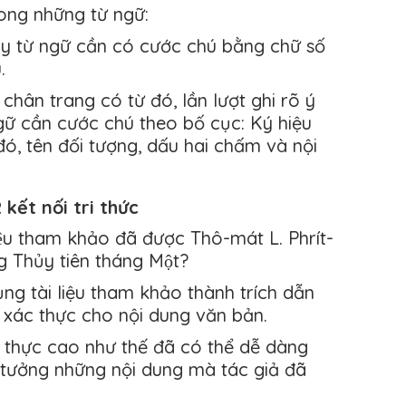
rong những từ ngữ:
y từ ngữ cần có cước chú bằng chữ số
.
hân trang có từ đó, lần lượt ghi rõ ý
gữ cần cước chú theo bố cục: Ký hiệu
ó, tên đối tượng, dấu hai chấm và nội
kết nối tri thức
iệu tham khảo đã được Thô-mát L. Phrít-
g Thủy tiên tháng Một?
ng tài liệu tham khảo thành trích dẫn
 xác thực cho nội dung văn bản.
c thực cao như thế đã có thể dễ dàng
 tưởng những nội dung mà tác giả đã