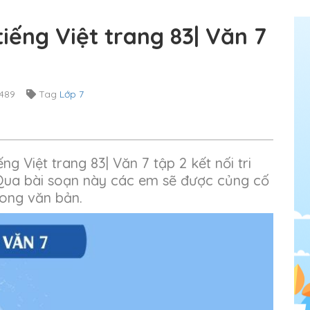
iếng Việt trang 83| Văn 7
489
Tag
Lớp 7
g Việt trang 83| Văn 7 tập 2 kết nối tri
Qua bài soạn này các em sẽ được củng cố
ong văn bản.