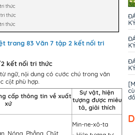
tri thức
tri thức
ĐÁ
KÝ
tri thức
ĐÁ
t trang 83 Văn 7 tập 2 kết nối tri
KÝ
ĐÁ
2 kết nối tri thức
KÝ
từ ngữ, nội dung có cước chú trong văn
c cột phù hợp.
[M
cù
Sự vật, hiện
ng cấp thông tin về xuất
đ
tượng được miêu
xứ
tả, giải thích
D
Min-ne-xô-ta
n, Nóng, Phẳng, Chật,
- Hiện tượng tự