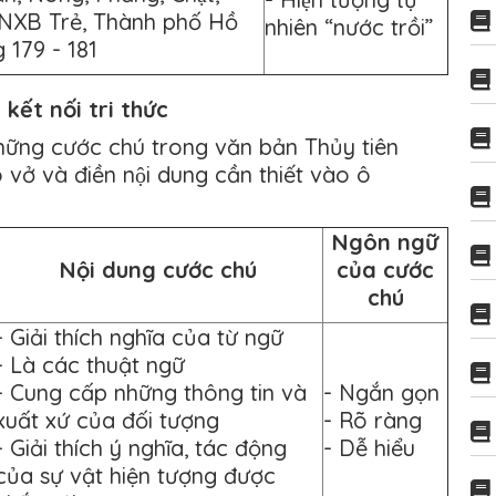
NXB Trẻ, Thành phố Hồ
nhiên “nước trồi”
g 179 - 181
kết nối tri thức
hững cước chú trong văn bản Thủy tiên
 vở và điền nội dung cần thiết vào ô
Ngôn ngữ
Nội dung cước chú
của cước
chú
- Giải thích nghĩa của từ ngữ
- Là các thuật ngữ
- Cung cấp những thông tin và
- Ngắn gọn
xuất xứ của đối tượng
- Rõ ràng
- Giải thích ý nghĩa, tác động
- Dễ hiểu
của sự vật hiện tượng được